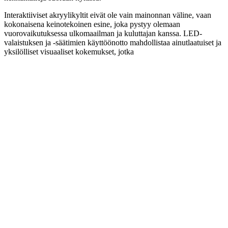
Interaktiiviset akryylikyltit eivät ole vain mainonnan väline, vaan
kokonaisena keinotekoinen esine, joka pystyy olemaan
vuorovaikutuksessa ulkomaailman ja kuluttajan kanssa. LED-
valaistuksen ja -säätimien käyttöönotto mahdollistaa ainutlaatuiset ja
yksilölliset visuaaliset kokemukset, jotka