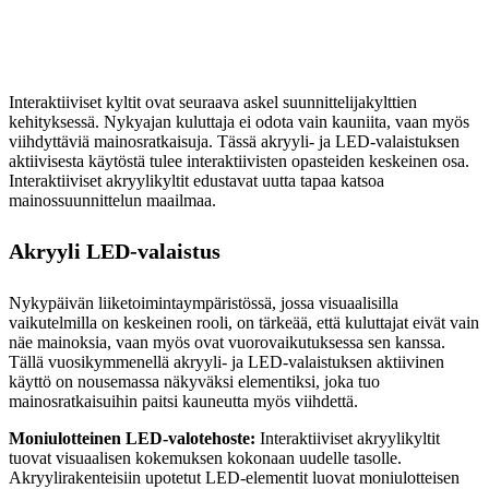
Interaktiiviset kyltit ovat seuraava askel suunnittelijakylttien
kehityksessä. Nykyajan kuluttaja ei odota vain kauniita, vaan myös
viihdyttäviä mainosratkaisuja. Tässä akryyli- ja LED-valaistuksen
aktiivisesta käytöstä tulee interaktiivisten opasteiden keskeinen osa.
Interaktiiviset akryylikyltit edustavat uutta tapaa katsoa
mainossuunnittelun maailmaa.
Akryyli LED-valaistus
Nykypäivän liiketoimintaympäristössä, jossa visuaalisilla
vaikutelmilla on keskeinen rooli, on tärkeää, että kuluttajat eivät vain
näe mainoksia, vaan myös ovat vuorovaikutuksessa sen kanssa.
Tällä vuosikymmenellä akryyli- ja LED-valaistuksen aktiivinen
käyttö on nousemassa näkyväksi elementiksi, joka tuo
mainosratkaisuihin paitsi kauneutta myös viihdettä.
Moniulotteinen LED-valotehoste:
Interaktiiviset akryylikyltit
tuovat visuaalisen kokemuksen kokonaan uudelle tasolle.
Akryylirakenteisiin upotetut LED-elementit luovat moniulotteisen