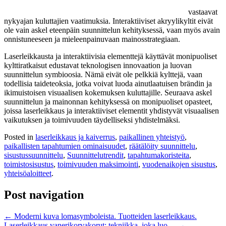
vastaavat
nykyajan kuluttajien vaatimuksia. Interaktiiviset akryylikyltit eivät
ole vain askel eteenpäin suunnittelun kehityksessä, vaan myös avain
onnistuneeseen ja mieleenpainuvaan mainosstrategiaan.
Laserleikkausta ja interaktiivisia elementtejä käyttävät monipuoliset
kylttiratkaisut edustavat teknologisen innovaation ja luovan
suunnittelun symbioosia. Nämä eivät ole pelkkiä kylttejä, vaan
todellisia taideteoksia, jotka voivat luoda ainutlaatuisen brändin ja
ikimuistoisen visuaalisen kokemuksen kuluttajille. Seuraava askel
suunnittelun ja mainonnan kehityksessä on monipuoliset opasteet,
joissa laserleikkaus ja interaktiiviset elementit yhdistyvät visuaalisen
vaikutuksen ja toimivuuden täydelliseksi yhdistelmäksi.
Posted in
laserleikkaus ja kaiverrus
,
paikallinen yhteistyö
,
paikallisten tapahtumien ominaisuudet
,
räätälöity suunnittelu
,
sisustussuunnittelu
,
Suunnittelutrendit
,
tapahtumakoristeita
,
toimistosisustus
,
toimivuuden maksimointi
,
vuodenaikojen sisustus
,
yhteisöaloitteet
.
Post navigation
←
Moderni kuva lomasymboleista. Tuotteiden laserleikkaus.
Laserleikkaus vanerikorvakorut: tekniikka, joka luo…
→