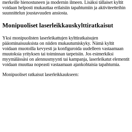
merkeille hienostuneen ja modernin ilmeen. Lisäksi tällaiset kyltit
voidaan helposti mukauttaa erilaisiin tapahtumiin ja aktiviteetteihin
suunnittelun joustavuuden ansiosta.
Monipuoliset laserleikkauskylttiratkaisut
Yksi monipuolisten laserleikattujen kylttiratkaisujen
pääominaisuuksista on niiden mukautumiskyky. Nämä kyltit
voidaan muotoilla kevyesti ja konfiguroida uudelleen vastaamaan
muutoksia yrityksen tai toiminnan tarpeisiin. Jos esimerkiksi
myymälässäsi on alennusmyynti tai kampanja, laserleikatut elementit
voidaan muuttaa nopeasti vastaamaan ajankohtaisia tapahtumia.
Monipuoliset ratkaisut laserleikkaukseen: