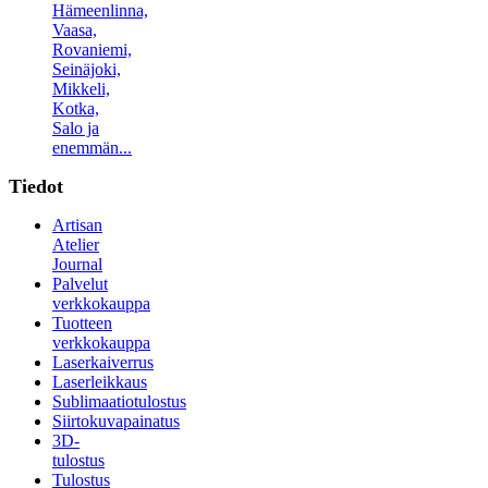
Hämeenlinna,
Vaasa,
Rovaniemi,
Seinäjoki,
Mikkeli,
Kotka,
Salo ja
enemmän...
Tiedot
Artisan
Atelier
Journal
Palvelut
verkkokauppa
Tuotteen
verkkokauppa
Laserkaiverrus
Laserleikkaus
Sublimaatiotulostus
Siirtokuvapainatus
3D-
tulostus
Tulostus