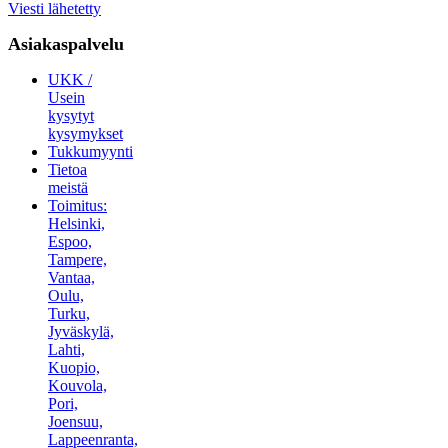
Viesti lähetetty
Asiakaspalvelu
UKK /
Usein
kysytyt
kysymykset
Tukkumyynti
Tietoa
meistä
Toimitus:
Helsinki,
Espoo,
Tampere,
Vantaa,
Oulu,
Turku,
Jyväskylä,
Lahti,
Kuopio,
Kouvola,
Pori,
Joensuu,
Lappeenranta,