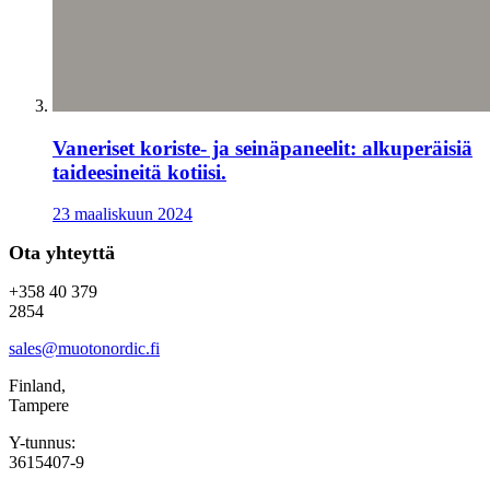
Vaneriset koriste- ja seinäpaneelit: alkuperäisiä
taideesineitä kotiisi.
23 maaliskuun 2024
Ota yhteyttä
+358 40 379
2854
sales@muotonordic.fi
Finland,
Tampere
Y-tunnus:
3615407-9