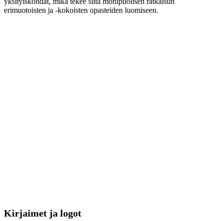
yksityiskohdat, mikä tekee siitä monipuolisen ratkaisun
erimuotoisten ja -kokoisten opasteiden luomiseen.
Kirjaimet ja logot