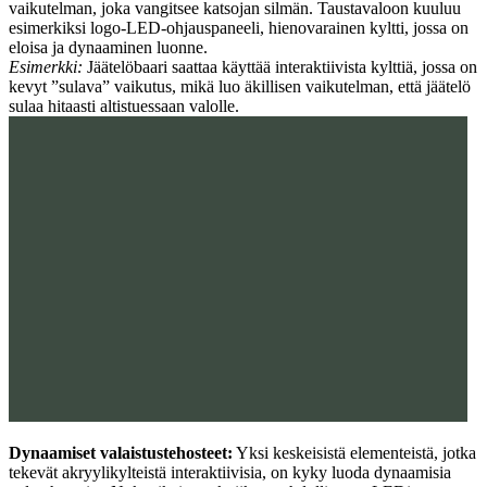
vaikutelman, joka vangitsee katsojan silmän. Taustavaloon kuuluu
esimerkiksi logo-LED-ohjauspaneeli, hienovarainen kyltti, jossa on
eloisa ja dynaaminen luonne.
Esimerkki:
Jäätelöbaari saattaa käyttää interaktiivista kylttiä, jossa on
kevyt ”sulava” vaikutus, mikä luo äkillisen vaikutelman, että jäätelö
sulaa hitaasti altistuessaan valolle.
Dynaamiset valaistustehosteet:
Yksi keskeisistä elementeistä, jotka
tekevät akryylikylteistä interaktiivisia, on kyky luoda dynaamisia