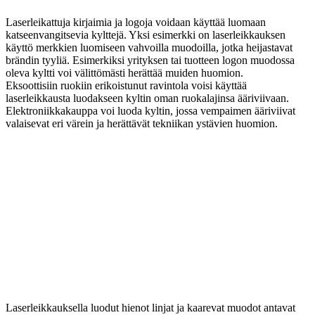
Laserleikattuja kirjaimia ja logoja voidaan käyttää luomaan
katseenvangitsevia kylttejä. Yksi esimerkki on laserleikkauksen
käyttö merkkien luomiseen vahvoilla muodoilla, jotka heijastavat
brändin tyyliä. Esimerkiksi yrityksen tai tuotteen logon muodossa
oleva kyltti voi välittömästi herättää muiden huomion.
Eksoottisiin ruokiin erikoistunut ravintola voisi käyttää
laserleikkausta luodakseen kyltin oman ruokalajinsa ääriviivaan.
Elektroniikkakauppa voi luoda kyltin, jossa vempaimen ääriviivat
valaisevat eri värein ja herättävät tekniikan ystävien huomion.
Laserleikkauksella luodut hienot linjat ja kaarevat muodot antavat