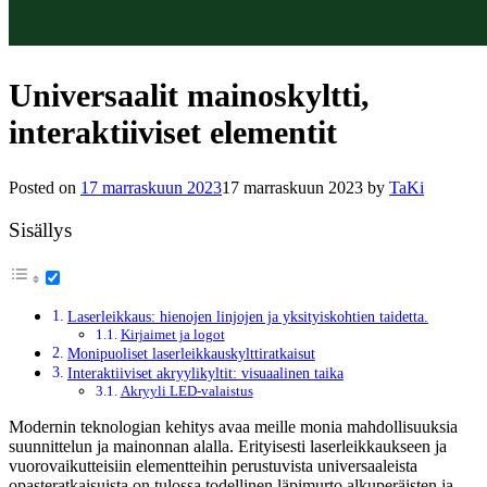
Universaalit mainoskyltti,
interaktiiviset elementit
Posted on
17 marraskuun 2023
17 marraskuun 2023
by
TaKi
Sisällys
Laserleikkaus: hienojen linjojen ja yksityiskohtien taidetta.
Kirjaimet ja logot
Monipuoliset laserleikkauskylttiratkaisut
Interaktiiviset akryylikyltit: visuaalinen taika
Akryyli LED-valaistus
Modernin teknologian kehitys avaa meille monia mahdollisuuksia
suunnittelun ja mainonnan alalla. Erityisesti laserleikkaukseen ja
vuorovaikutteisiin elementteihin perustuvista universaaleista
opasteratkaisuista on tulossa todellinen läpimurto alkuperäisten ja