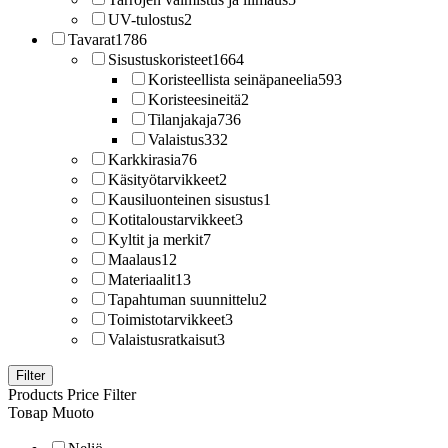
UV-tulostus
2
Tavarat
1786
Sisustuskoristeet
1664
Koristeellista seinäpaneelia
593
Koristeesineitä
2
Tilanjakaja
736
Valaistus
332
Karkkirasia
76
Käsityötarvikkeet
2
Kausiluonteinen sisustus
1
Kotitaloustarvikkeet
3
Kyltit ja merkit
7
Maalaus
12
Materiaalit
13
Tapahtuman suunnittelu
2
Toimistotarvikkeet
3
Valaistusratkaisut
3
Filter
Products Price Filter
Товар Muoto