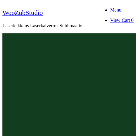
Skip
Menu
to
WooZubStudio
content
View
View Cart
0
shopping
Laserleikkaus Laserkaiverrus Sublimaatio
cart