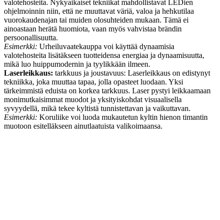
valotehosteita. Nykyaikaiset tekniikat mahdollistavat LEDien
ohjelmoinnin niin, että ne muuttavat väriä, valoa ja hehkutilaa
vuorokaudenajan tai muiden olosuhteiden mukaan. Tämä ei
ainoastaan herätä huomiota, vaan myös vahvistaa brändin
persoonallisuutta.
Esimerkki:
Urheiluvaatekauppa voi käyttää dynaamisia
valotehosteita lisätäkseen tuotteidensa energiaa ja dynaamisuutta,
mikä luo huippumodernin ja tyylikkään ilmeen.
Laserleikkaus:
tarkkuus ja joustavuus: Laserleikkaus on edistynyt
tekniikka, joka muuttaa tapaa, jolla opasteet luodaan. Yksi
tärkeimmistä eduista on korkea tarkkuus. Laser pystyi leikkaamaan
monimutkaisimmat muodot ja yksityiskohdat visuaalisella
syvyydellä, mikä tekee kyltistä tunnistettavan ja vaikuttavan.
Esimerkki:
Koruliike voi luoda mukautetun kyltin hienon timantin
muotoon esitelläkseen ainutlaatuista valikoimaansa.