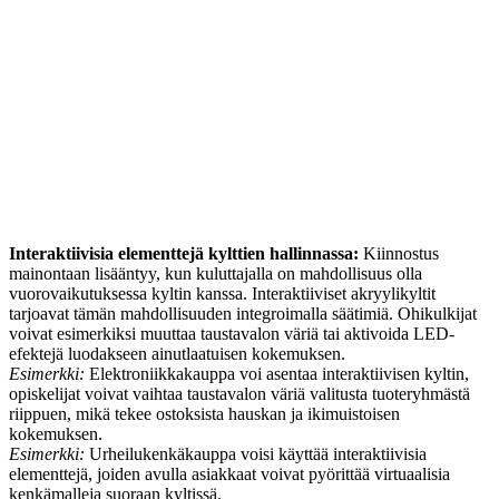
Interaktiivisia elementtejä kylttien hallinnassa:
Kiinnostus
mainontaan lisääntyy, kun kuluttajalla on mahdollisuus olla
vuorovaikutuksessa kyltin kanssa. Interaktiiviset akryylikyltit
tarjoavat tämän mahdollisuuden integroimalla säätimiä. Ohikulkijat
voivat esimerkiksi muuttaa taustavalon väriä tai aktivoida LED-
efektejä luodakseen ainutlaatuisen kokemuksen.
Esimerkki:
Elektroniikkakauppa voi asentaa interaktiivisen kyltin,
opiskelijat voivat vaihtaa taustavalon väriä valitusta tuoteryhmästä
riippuen, mikä tekee ostoksista hauskan ja ikimuistoisen
kokemuksen.
Esimerkki:
Urheilukenkäkauppa voisi käyttää interaktiivisia
elementtejä, joiden avulla asiakkaat voivat pyörittää virtuaalisia
kenkämalleja suoraan kyltissä.