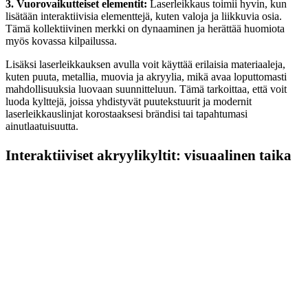
3. Vuorovaikutteiset elementit:
Laserleikkaus toimii hyvin, kun
lisätään interaktiivisia elementtejä, kuten valoja ja liikkuvia osia.
Tämä kollektiivinen merkki on dynaaminen ja herättää huomiota
myös kovassa kilpailussa.
Lisäksi laserleikkauksen avulla voit käyttää erilaisia materiaaleja,
kuten puuta, metallia, muovia ja akryylia, mikä avaa loputtomasti
mahdollisuuksia luovaan suunnitteluun. Tämä tarkoittaa, että voit
luoda kylttejä, joissa yhdistyvät puutekstuurit ja modernit
laserleikkauslinjat korostaaksesi brändisi tai tapahtumasi
ainutlaatuisuutta.
Interaktiiviset akryylikyltit: visuaalinen taika