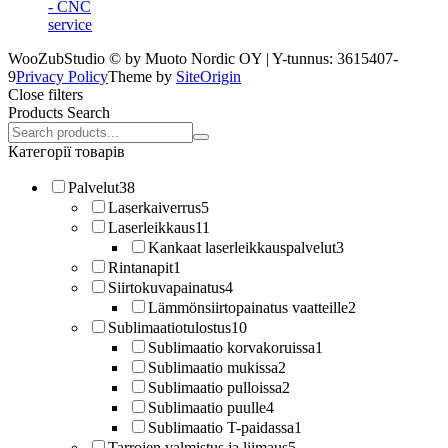
- CNC
service
WooZubStudio © by Muoto Nordic OY | Y-tunnus: 3615407-
9
Privacy Policy
Theme by
SiteOrigin
Close filters
Products Search
Search
products:
Категорії товарів
Palvelut
38
Laserkaiverrus
5
Laserleikkaus
11
Kankaat laserleikkauspalvelut
3
Rintanapit
1
Siirtokuvapainatus
4
Lämmönsiirtopainatus vaatteille
2
Sublimaatiotulostus
10
Sublimaatio korvakoruissa
1
Sublimaatio mukissa
2
Sublimaatio pulloissa
2
Sublimaatio puulle
4
Sublimaatio T-paidassa
1
Tarrojen valmistus ja liimaus
5