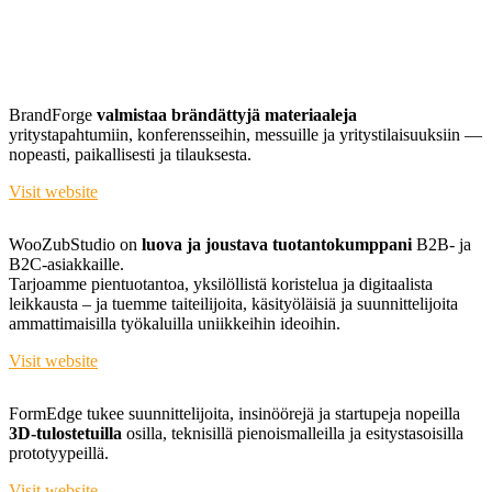
BrandForge
valmistaa brändättyjä materiaaleja
yritystapahtumiin, konferensseihin, messuille ja yritystilaisuuksiin —
nopeasti, paikallisesti ja tilauksesta.
Visit website
WooZubStudio on
luova ja joustava tuotantokumppani
B2B- ja
B2C-asiakkaille.
Tarjoamme pientuotantoa, yksilöllistä koristelua ja digitaalista
leikkausta – ja tuemme taiteilijoita, käsityöläisiä ja suunnittelijoita
ammattimaisilla työkaluilla uniikkeihin ideoihin.
Visit website
FormEdge tukee suunnittelijoita, insinöörejä ja startupeja nopeilla
3D-tulostetuilla
osilla, teknisillä pienoismalleilla ja esitystasoisilla
prototyypeillä.
Visit website