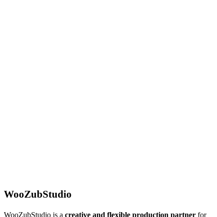
WooZubStudio
WooZubStudio is a
creative and flexible production partner
for