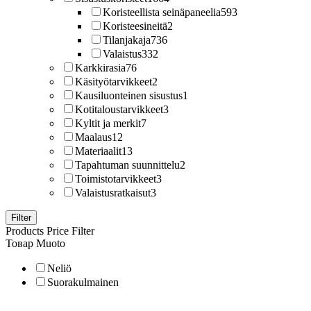
Koristeellista seinäpaneelia
593
Koristeesineitä
2
Tilanjakaja
736
Valaistus
332
Karkkirasia
76
Käsityötarvikkeet
2
Kausiluonteinen sisustus
1
Kotitaloustarvikkeet
3
Kyltit ja merkit
7
Maalaus
12
Materiaalit
13
Tapahtuman suunnittelu
2
Toimistotarvikkeet
3
Valaistusratkaisut
3
Filter
Products Price Filter
Товар Muoto
Neliö
Suorakulmainen