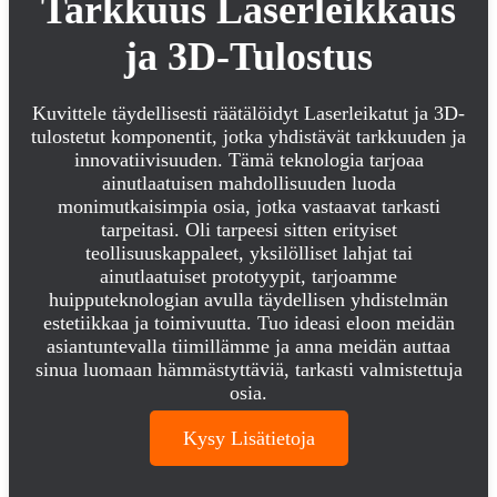
Tarkkuus Laserleikkaus
ja 3D-Tulostus
Kuvittele täydellisesti räätälöidyt Laserleikatut ja 3D-
tulostetut komponentit, jotka yhdistävät tarkkuuden ja
innovatiivisuuden. Tämä teknologia tarjoaa
ainutlaatuisen mahdollisuuden luoda
monimutkaisimpia osia, jotka vastaavat tarkasti
tarpeitasi. Oli tarpeesi sitten erityiset
teollisuuskappaleet, yksilölliset lahjat tai
ainutlaatuiset prototyypit, tarjoamme
huipputeknologian avulla täydellisen yhdistelmän
estetiikkaa ja toimivuutta. Tuo ideasi eloon meidän
asiantuntevalla tiimillämme ja anna meidän auttaa
sinua luomaan hämmästyttäviä, tarkasti valmistettuja
osia.
Kysy Lisätietoja