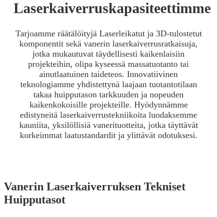
Laserkaiverruskapasiteettimme
Tarjoamme räätälöityjä Laserleikatut ja 3D-tulostetut
komponentit sekä vanerin laserkaiverrusratkaisuja,
jotka mukautuvat täydellisesti kaikenlaisiin
projekteihin, olipa kyseessä massatuotanto tai
ainutlaatuinen taideteos. Innovatiivinen
teknologiamme yhdistettynä laajaan tuotantotilaan
takaa huipputason tarkkuuden ja nopeuden
kaikenkokoisille projekteille. Hyödynnämme
edistyneitä laserkaiverrustekniikoita luodaksemme
kauniita, yksilöllisiä vanerituotteita, jotka täyttävät
korkeimmat laatustandardit ja ylittävät odotuksesi.
Vanerin Laserkaiverruksen Tekniset
Huipputasot