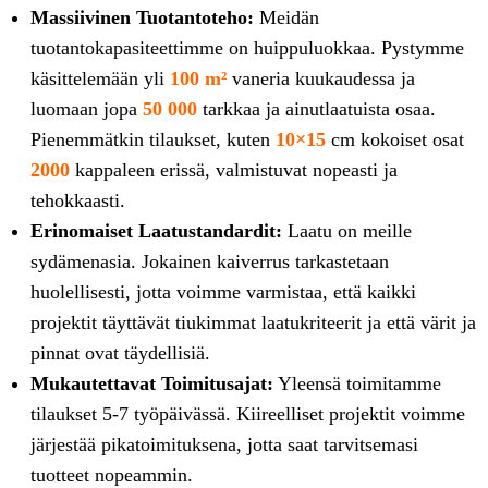
Massiivinen Tuotantoteho:
Meidän
tuotantokapasiteettimme on huippuluokkaa. Pystymme
käsittelemään yli
100 m²
vaneria kuukaudessa ja
luomaan jopa
50 000
tarkkaa ja ainutlaatuista osaa.
Pienemmätkin tilaukset, kuten
10×15
cm kokoiset osat
2000
kappaleen erissä, valmistuvat nopeasti ja
tehokkaasti.
Erinomaiset Laatustandardit:
Laatu on meille
sydämenasia. Jokainen kaiverrus tarkastetaan
huolellisesti, jotta voimme varmistaa, että kaikki
projektit täyttävät tiukimmat laatukriteerit ja että värit ja
pinnat ovat täydellisiä.
Mukautettavat Toimitusajat:
Yleensä toimitamme
tilaukset 5-7 työpäivässä. Kiireelliset projektit voimme
järjestää pikatoimituksena, jotta saat tarvitsemasi
tuotteet nopeammin.