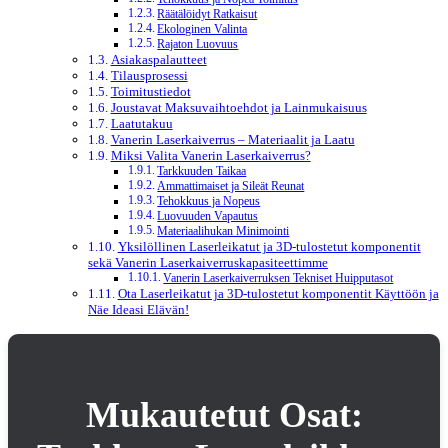
Räätälöidyt Ratkaisut
Ekologinen Valinta
Rajaton Luovuus
Asiakaspalautteet
Tilausprosessi
Toimitustiedot
Joustavat Maksuvaihtoehdot ja Lainmukaisuus
Laatutakuu
Vanerin Laserkaiverrus – Materiaalit ja Laatu
Miksi Valita Vanerin Laserkaiverrus?
Tarkkuuden Taikaa
Ammattimaiset ja Sileät Reunat
Tehokkuus ja Nopeus
Luovuuden Vapautus
Materiaalihukan Minimointi
Yksilöllinen Laserleikatut ja 3D-tulostetut komponentit
sekä Vanerin Laserkaiverruskapasiteettimme
Vanerin Laserkaiverruksen Tekniset Huipputasot
Ota Laserleikatut ja 3D-tulostetut komponentit Käyttöön ja
Näe Ideasi Elävän!
Mukautetut Osat: