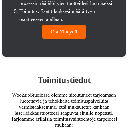
prosessin räätälöityjen tuotteidesi luomiseksi.
Toimitus: Saat tilauksesi määrättyyn
osoitteeseen ajallaan.
Ota Yhteyttä
Toimitustiedot
WooZubStudiossa olemme sitoutuneet tarjoamaan
luotettavia ja tehokkaita toimituspalveluita
varmistaaksemme, että mukautetut kankaan
laserleikkaustuotteesi saapuvat sinulle nopeasti.
Tarjoamme erilaisia toimitusvaihtoehtoja tarpeidesi
mukaan: