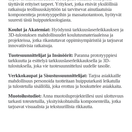
täyttävät erityiset tarpeet. Yritykset, jotka etsivät yksilöllisiä
ratkaisuja teollisuuskäyttöön tai tarvitsevat ainutlaatuisia
komponentteja prototyyppeihin ja massatuotantoon, hyötyvät
suuresti tästä huipputeknologiasta.
Koulut ja Akatemiat:
Hyödynnä tarkkuuslaserleikkauksen ja
3D-tulostuksen mahdollisuudet koulutusmateriaaleissa ja
projekteissa, jotka rikastuttavat oppimisympäristöä ja tarjoavat
innovatiivisia ratkaisuja.
Tuotesuunnittelijat ja Insinöörit:
Paranna prototyyppiesi
tarkkuutta ja esittelyä tarkkuuslaserleikkauksella ja 3D-
tulostuksella, joka vie tuotesuunnittelusi uudelle tasolle.
Verkkokaupat ja Sisustussuunnittelijat:
Tarjoa asiakkaille
mahdollisuus personoida tuotteitaan huipputarkasti leikatulla
ja tulostetulla sisällöllä, joka erottuu ja houkuttelee asiakkaita.
Muotoilustudiot:
Anna muotoiluprojekteillesi uusi ulottuvuus
tarkasti toteutetuilla, yksityiskohtaisilla komponenteilla, jotka
tarjoavat visuaalista ja tekstuurillista rikkautta.