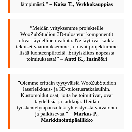
lämpimästi.” –
Kaisa T., Verkkokauppias
”Meidän yrityksemme projekteille
WooZubStudion 3D-tulostetut komponentit
olivat täydellinen valinta. Ne täyttivät kaikki
tekniset vaatimuksemme ja toivat projektiimme
lisää luonteenpiirteitä. Erityiskiitos nopeasta
toimituksesta!” –
Antti K., Insinööri
”Olemme erittäin tyytyväisiä WooZubStudion
laserleikkaus- ja 3D-tulostusratkaisuihin.
Kustomoidut osat, joita he toimittivat, ovat
täydellisiä ja tarkkoja. Heidän
työskentelytapansa teki yhteistyöstä vaivatonta
ja palkitsevaa.” –
Markus P.,
Markkinointipäällikkö