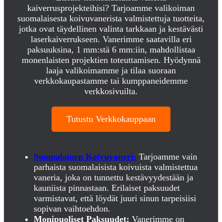
kaiverrusprojekteihisi? Tarjoamme valikoiman
suomalaisesta koivuvanerista valmistettuja tuotteita,
jotka ovat täydellinen valinta tarkkaan ja kestävästi
laserkaiverrukseen. Vanerimme saatavilla eri
paksuuksina, 1 mm:stä 6 mm:iin, mahdollistaa
monenlaisten projektien toteuttamisen. Hyödynnä
laaja valikoimamme ja tilaa suoraan
verkkokaupastamme tai kumppaneidemme
verkkosivuilta.
Tutustu Verkkokauppaan
Suomalainen Koivuvaneri:
Tarjoamme vain
parhaista suomalaisista koivuista valmistettua
vaneria, joka on tunnettu kestävyydestään ja
kauniista pinnastaan. Erilaiset paksuudet
varmistavat, että löydät juuri sinun tarpeisiisi
sopivan vaihtoehdon.
Monipuoliset Paksuudet:
Vanerimme on