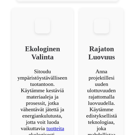
Ekologinen
Rajaton
Valinta
Luovuus
Sitoudu
Anna
ympäristöystävälliseen
projektillesi
tuotantoon.
uuden
Käytämme kestäviä
ulottuvuuden
materiaaleja ja
rajattomalla
prosessit, jotka
luovuudella.
vähentävät jätettä ja
Käytämme
energiankulutusta,
edistyksellistä
jotta voit luoda
teknologiaa,
vaikuttavia
tuotteita
joka
ekologisesti.
mahdollistaa