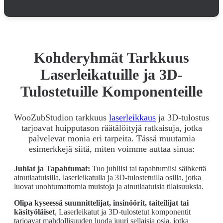
Kohderyhmät Tarkkuus
Laserleikatuille ja 3D-
Tulostetuille Komponenteille
WooZubStudion tarkkuus
laserleikkaus
ja 3D-tulostus
tarjoavat huipputason räätälöityjä ratkaisuja, jotka
palvelevat monia eri tarpeita. Tässä muutamia
esimerkkejä siitä, miten voimme auttaa sinua:
Juhlat ja Tapahtumat:
Tuo juhliisi tai tapahtumiisi säihkettä
ainutlaatuisilla, laserleikatulla ja 3D-tulostetuilla osilla, jotka
luovat unohtumattomia muistoja ja ainutlaatuisia tilaisuuksia.
Olipa kyseessä suunnittelijat, insinöörit, taiteilijat tai
käsityöläiset
, Laserleikatut ja 3D-tulostetut komponentit
tarjoavat mahdollisuuden luoda juuri sellaisia osia, jotka