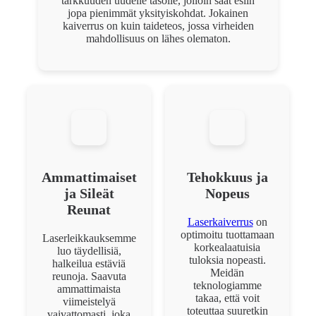
tarkkuuden uudelle tasolle, jolloin saat esiin
jopa pienimmät yksityiskohdat. Jokainen
kaiverrus on kuin taideteos, jossa virheiden
mahdollisuus on lähes olematon.
Ammattimaiset
Tehokkuus ja
ja Sileät
Nopeus
Reunat
Laserkaiverrus
on
optimoitu tuottamaan
Laserleikkauksemme
korkealaatuisia
luo täydellisiä,
tuloksia nopeasti.
halkeilua estäviä
Meidän
reunoja. Saavuta
teknologiamme
ammattimaista
takaa, että voit
viimeistelyä
toteuttaa suuretkin
vaivattomasti, joka