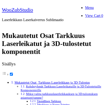
Skip
Menu
to
WooZubStudio
content
View
View Cart
0
shopping
Laserleikkaus Laserkaiverrus Sublimaatio
cart
Mukautetut Osat Tarkkuus
Laserleikatut ja 3D-tulostetut
komponentit
Sisällys
Mukautetut Osat: Tarkkuus Laserleikkaus ja 3D-Tulostus
Kohderyhmät Tarkkuus Laserleikatuille ja 3D-Tulostetuille
Komponenteille
Miksi valita tarkkuuslaserleikkauksen ja 3D-tulostuksen
asiantuntijamme?
Täsmällinen Tarkkuus
Tehokkuus ja Nopea Toimitus