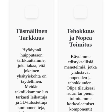
Täsmällinen
Tehokkuus
Tarkkuus
ja Nopea
Toimitus
Hyödynnä
huipputason
Käytämme
tarkkuuttamme,
edistyksellisiä
joka takaa, että
menetelmiä, jotka
jokainen
yhdistävät
yksityiskohta on
nopeuden ja
täydellinen.
tehokkuuden.
Meidän
Olipa tilauksesi
tekniikkamme luo
suuri tai pieni,
tarkasti leikattuja
toimitamme
ja 3D-tulostettuja
korkealaatuiset
komponentteja,
komponentit