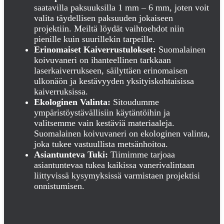
saatavilla paksuuksilla 1 mm – 6 mm, joten voit
valita täydellisen paksuuden jokaiseen
projektiin. Meiltä löydät vaihtoehdot niin
pienille kuin suurillekin tarpeille.
Erinomaiset Kaiverrustulokset:
Suomalainen
koivuvaneri on ihanteellinen tarkkaan
laserkaiverrukseen, säilyttäen erinomaisen
ulkonäön ja kestävyyden yksityiskohtaisissa
kaiverruksissa.
Ekologinen Valinta:
Sitoudumme
ympäristöystävällisiin käytäntöihin ja
valitsemme vain kestäviä materiaaleja.
Suomalainen koivuvaneri on ekologinen valinta,
joka tukee vastuullista metsänhoitoa.
Asiantunteva Tuki:
Tiimimme tarjoaa
asiantuntevaa tukea kaikissa vanerivalintaan
liittyvissä kysymyksissä varmistaen projektisi
onnistumisen.