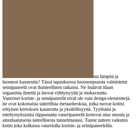
sta lämpöä ja
luonnon kauneutta? Tässä tapauksessa luonnonpuusta valmistetut
seinäpaneelit ovat ihanteellinen ratkaisu. Ne lisäävät tilaan
orgaanista ilmettä ja luovat viihtyisyyttä ja mukavuutta.
Vaneriset koriste- ja seinäpaneelit eivät ole vain design-elementtejä,
ne ovat kokonaisia ​​taiteellisia mestariteoksia, jotka tuovat kotiisi
erityisen kerroksen kauneutta ja yksilöllisyyttä. Tyylistäsi ja
mieltymyksistäsi riippumatta vaneripaneelit kertovat aina sinusta ja
ainutlaatuisesta taiteellisesta tunnelmastasi. Tunne taiteen vaikutus
kotisi joka kolkassa vanerisilla koriste- ja seinäpaneeleilla.