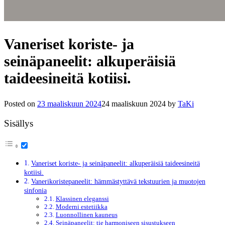
Vaneriset koriste- ja
seinäpaneelit: alkuperäisiä
taideesineitä kotiisi.
Posted on
23 maaliskuun 2024
24 maaliskuun 2024
by
TaKi
Sisällys
Vaneriset koriste- ja seinäpaneelit: alkuperäisiä taideesineitä
kotiisi.
Vanerikoristepaneelit: hämmästyttävä tekstuurien ja muotojen
sinfonia
Klassinen eleganssi
Moderni estetiikka
Luonnollinen kauneus
Seinäpaneelit: tie harmoniseen sisustukseen