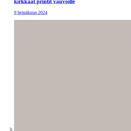
kirkkaat printit vauvoille
9 heinäkuun 2024