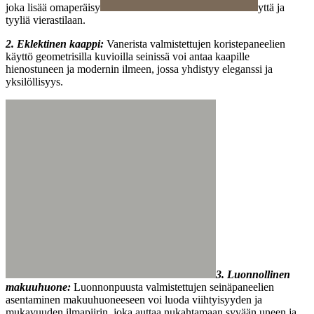
joka lisää omaperäisy
yttä ja
tyyliä vierastilaan.
2. Eklektinen kaappi:
Vanerista valmistettujen koristepaneelien
käyttö geometrisilla kuvioilla seinissä voi antaa kaapille
hienostuneen ja modernin ilmeen, jossa yhdistyy eleganssi ja
yksilöllisyys.
3. Luonnollinen
makuuhuone:
Luonnonpuusta valmistettujen seinäpaneelien
asentaminen makuuhuoneeseen voi luoda viihtyisyyden ja
mukavuuden ilmapiirin, joka auttaa nukahtamaan syvään uneen ja