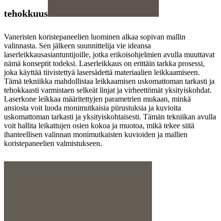
tehokkuus
Vaneristen koristepaneelien luominen alkaa sopivan mallin
valinnasta. Sen jälkeen suunnittelija vie ideansa
laserleikkausasiantuntijoille, jotka erikoisohjelmien avulla muuttavat
nämä konseptit todeksi. Laserleikkaus on erittäin tarkka prosessi,
joka käyttää tiivistettyä lasersädettä materiaalien leikkaamiseen.
Tämä tekniikka mahdollistaa leikkaamisen uskomattoman tarkasti ja
tehokkaasti varmistaen selkeät linjat ja virheettömät yksityiskohdat.
Laserkone leikkaa määritettyjen parametrien mukaan, minkä
ansiosta voit luoda monimutkaisia ​​piirustuksia ja kuvioita
uskomattoman tarkasti ja yksityiskohtaisesti. Tämän tekniikan avulla
voit hallita leikattujen osien kokoa ja muotoa, mikä tekee siitä
ihanteellisen valinnan monimutkaisten kuvioiden ja mallien
koristepaneelien valmistukseen.