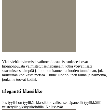
Yksi viehättävimmistä vaihtoehdoista sisustukseesi ovat
luonnonpuusta valmistetut seinäpaneelit, jotka voivat lisätä
sisustukseesi lämpöä ja luonnon kauneutta luoden tunnelman, joka
muistuttaa kodikasta metsää. Tunne luonnollinen rauha ja harmonia,
jonka ne tuovat kotiisi.
Elegantti klassikko
Jos tyylisi on tyylikäs klassikko, valitse seinäpaneelit tyylikkäillä
veistetyillä yksityiskohdilla. Ne lisäävät