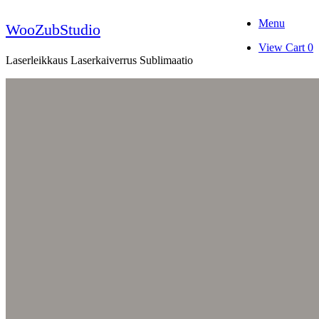
Skip
Menu
to
WooZubStudio
content
View
View Cart
0
shopping
Laserleikkaus Laserkaiverrus Sublimaatio
cart