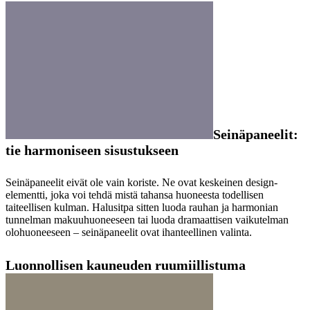
Seinäpaneelit:
tie harmoniseen sisustukseen
Seinäpaneelit eivät ole vain koriste. Ne ovat keskeinen design-
elementti, joka voi tehdä mistä tahansa huoneesta todellisen
taiteellisen kulman. Halusitpa sitten luoda rauhan ja harmonian
tunnelman makuuhuoneeseen tai luoda dramaattisen vaikutelman
olohuoneeseen – seinäpaneelit ovat ihanteellinen valinta.
Luonnollisen kauneuden ruumiillistuma