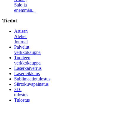
Salo ja
enemmän...
Tiedot
Artisan
Atelier
Journal
Palvelut
verkkokauppa
Tuotteen
verkkokauppa
Laserkaiverrus
Laserleikkaus
Sublimaatiotulostus
Siirtokuvapainatus
3D-
tulostus
Tulostus