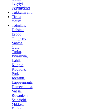
kysytyt
kysymykset
Tukkumyynti
Tietoa
meistä
Toimitus:
Helsinki,
Espoo,
Tampere,
Vantaa,
Oulu,
Turku,
Jyväskylä,
Lahti,
Kuopio,
Kouvola,
Pori,
Joensuu,
Lappeenranta,
Hämeenlinna,
Vaasa,
Rovaniemi,
Seinäjoki,
Mikkeli,
Kotka,