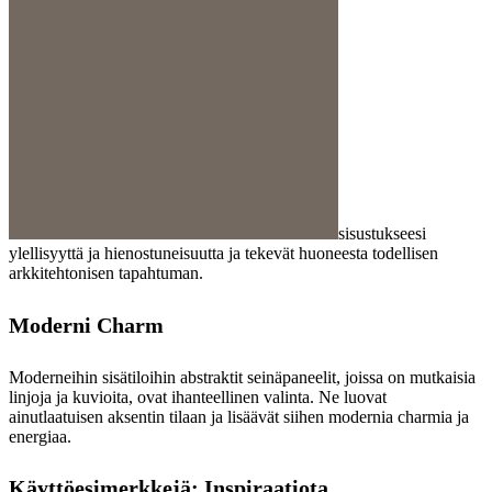
sisustukseesi
ylellisyyttä ja hienostuneisuutta ja tekevät huoneesta todellisen
arkkitehtonisen tapahtuman.
Moderni Charm
Moderneihin sisätiloihin abstraktit seinäpaneelit, joissa on mutkaisia ​​
linjoja ja kuvioita, ovat ihanteellinen valinta. Ne luovat
ainutlaatuisen aksentin tilaan ja lisäävät siihen modernia charmia ja
energiaa.
Käyttöesimerkkejä: Inspiraatiota