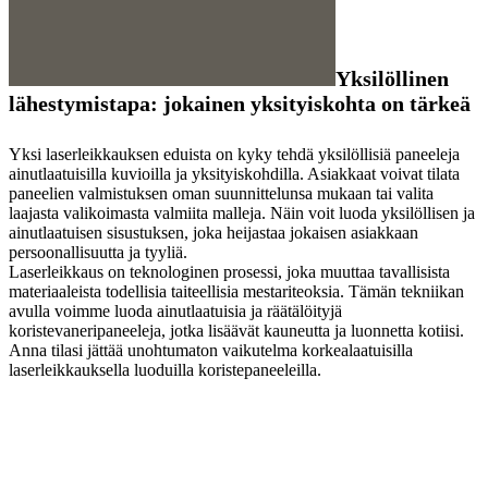
Yksilöllinen
lähestymistapa: jokainen yksityiskohta on tärkeä
Yksi laserleikkauksen eduista on kyky tehdä yksilöllisiä paneeleja
ainutlaatuisilla kuvioilla ja yksityiskohdilla. Asiakkaat voivat tilata
paneelien valmistuksen oman suunnittelunsa mukaan tai valita
laajasta valikoimasta valmiita malleja. Näin voit luoda yksilöllisen ja
ainutlaatuisen sisustuksen, joka heijastaa jokaisen asiakkaan
persoonallisuutta ja tyyliä.
Laserleikkaus on teknologinen prosessi, joka muuttaa tavallisista
materiaaleista todellisia taiteellisia mestariteoksia. Tämän tekniikan
avulla voimme luoda ainutlaatuisia ja räätälöityjä
koristevaneripaneeleja, jotka lisäävät kauneutta ja luonnetta kotiisi.
Anna tilasi jättää unohtumaton vaikutelma korkealaatuisilla
laserleikkauksella luoduilla koristepaneeleilla.