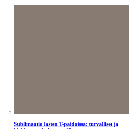
Sublimaatio lasten T-paidoissa: turvalliset ja