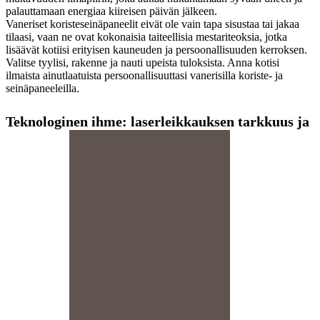
palauttamaan energiaa kiireisen päivän jälkeen.
Vaneriset koristeseinäpaneelit eivät ole vain tapa sisustaa tai jakaa
tilaasi, vaan ne ovat kokonaisia ​​taiteellisia mestariteoksia, jotka
lisäävät kotiisi erityisen kauneuden ja persoonallisuuden kerroksen.
Valitse tyylisi, rakenne ja nauti upeista tuloksista. Anna kotisi
ilmaista ainutlaatuista persoonallisuuttasi vanerisilla koriste- ja
seinäpaneeleilla.
Teknologinen ihme: laserleikkauksen tarkkuus ja