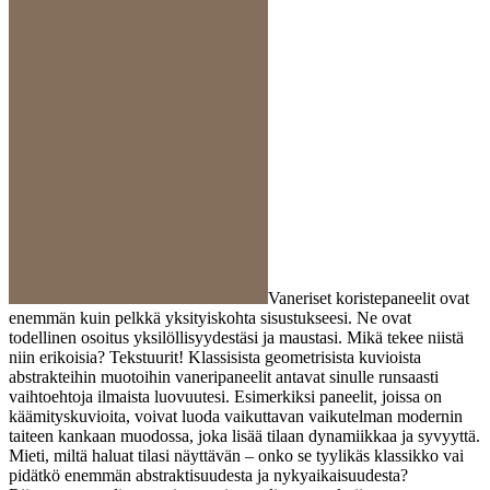
Vaneriset koristepaneelit ovat
enemmän kuin pelkkä yksityiskohta sisustukseesi. Ne ovat
todellinen osoitus yksilöllisyydestäsi ja maustasi. Mikä tekee niistä
niin erikoisia? Tekstuurit! Klassisista geometrisista kuvioista
abstrakteihin muotoihin vaneripaneelit antavat sinulle runsaasti
vaihtoehtoja ilmaista luovuutesi. Esimerkiksi paneelit, joissa on
käämityskuvioita, voivat luoda vaikuttavan vaikutelman modernin
taiteen kankaan muodossa, joka lisää tilaan dynamiikkaa ja syvyyttä.
Mieti, miltä haluat tilasi näyttävän – onko se tyylikäs klassikko vai
pidätkö enemmän abstraktisuudesta ja nykyaikaisuudesta?