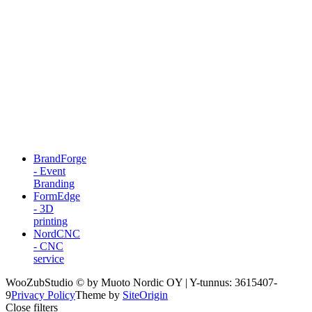
BrandForge
- Event
Branding
FormEdge
- 3D
printing
NordCNC
- CNC
service
WooZubStudio © by Muoto Nordic OY | Y-tunnus: 3615407-
9
Privacy Policy
Theme by
SiteOrigin
Close filters