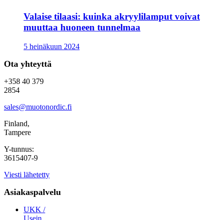
Valaise tilaasi: kuinka akryylilamput voivat
muuttaa huoneen tunnelmaa
5 heinäkuun 2024
Ota yhteyttä
+358 40 379
2854
sales@muotonordic.fi
Finland,
Tampere
Y-tunnus:
3615407-9
Viesti lähetetty
Asiakaspalvelu
UKK /
Usein