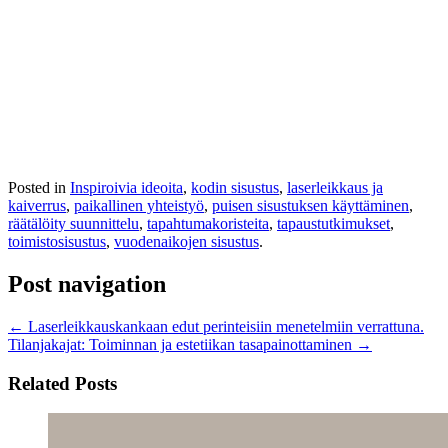
Posted in
Inspiroivia ideoita
,
kodin sisustus
,
laserleikkaus ja
kaiverrus
,
paikallinen yhteistyö
,
puisen sisustuksen käyttäminen
,
räätälöity suunnittelu
,
tapahtumakoristeita
,
tapaustutkimukset
,
toimistosisustus
,
vuodenaikojen sisustus
.
Post navigation
←
Laserleikkauskankaan edut perinteisiin menetelmiin verrattuna.
Tilanjakajat: Toiminnan ja estetiikan tasapainottaminen
→
Related Posts