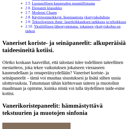
Luonnollisen kauneuden ruumiillistuma
Elegantti klassikko
Moderni Charm
Käyttöesimerkkejä: Inspiraatiota yksityiskohdista
Teknologinen ihme: laserleikkauksen tarkkuus ja tehokkuus
Yksilöllinen lähestymistapa: jokainen yksityiskohta on
tärkeä
Vaneriset koriste- ja seinäpaneelit: alkuperäisiä
taideesineitä kotiisi.
Oletko koskaan haaveillut, että talostasi tulee todellinen taiteellinen
mestariteos, joka tekee vaikutuksen jokaiseen vieraaseen
kauneudellaan ja omaperäisyydellään? Vaneriset koriste- ja
seinäpaneelit – tämä voi muuttaa sisustuksesi ja lisätä siihen uusia
ulottuvuuksia. Tutustutaan tähän kiehtovaan taiteen ja muotoilun
maailmaan ja opimme, kuinka niistä voi tulla täydellinen taide-esine
kotiisi.
Vanerikoristepaneelit: hämmästyttävä
tekstuurien ja muotojen sinfonia