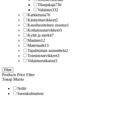
Tilanjakaja
736
Valaistus
332
Karkkirasia
76
Käsityötarvikkeet
2
Kausiluonteinen sisustus
1
Kotitaloustarvikkeet
3
Kyltit ja merkit
7
Maalaus
12
Materiaalit
13
Tapahtuman suunnittelu
2
Toimistotarvikkeet
3
Valaistusratkaisut
3
Filter
Products Price Filter
Товар Muoto
Neliö
Suorakulmainen