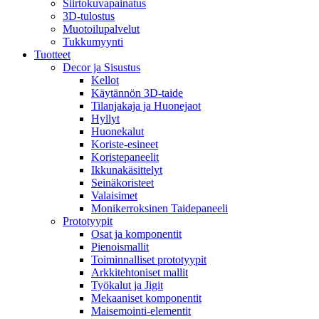
Siirtokuvapainatus
3D-tulostus
Muotoilupalvelut
Tukkumyynti
Tuotteet
Decor ja Sisustus
Kellot
Käytännön 3D-taide
Tilanjakaja ja Huonejaot
Hyllyt
Huonekalut
Koriste-esineet
Koristepaneelit
Ikkunakäsittelyt
Seinäkoristeet
Valaisimet
Monikerroksinen Taidepaneeli
Prototyypit
Osat ja komponentit
Pienoismallit
Toiminnalliset prototyypit
Arkkitehtoniset mallit
Työkalut ja Jigit
Mekaaniset komponentit
Maisemointi-elementit