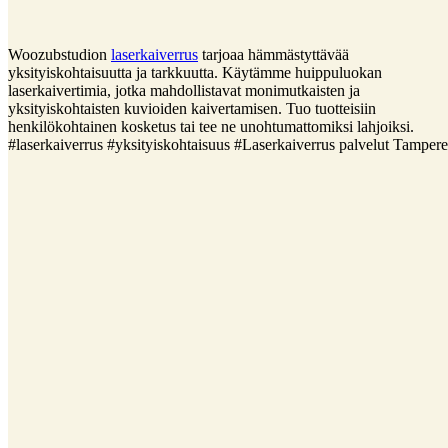
Woozubstudion
laserkaiverrus
tarjoaa hämmästyttävää
yksityiskohtaisuutta ja tarkkuutta. Käytämme huippuluokan
laserkaivertimia, jotka mahdollistavat monimutkaisten ja
yksityiskohtaisten kuvioiden kaivertamisen. Tuo tuotteisiin
henkilökohtainen kosketus tai tee ne unohtumattomiksi lahjoiksi.
#laserkaiverrus #yksityiskohtaisuus #Laserkaiverrus palvelut Tampere