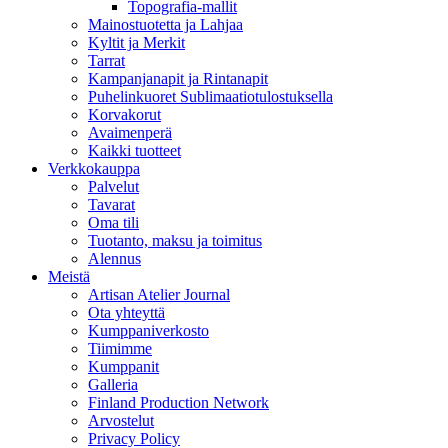
Topografia-mallit
Mainostuotetta ja Lahjaa
Kyltit ja Merkit
Tarrat
Kampanjanapit ja Rintanapit
Puhelinkuoret Sublimaatiotulostuksella
Korvakorut
Avaimenperä
Kaikki tuotteet
Verkkokauppa
Palvelut
Tavarat
Oma tili
Tuotanto, maksu ja toimitus
Alennus
Meistä
Artisan Atelier Journal
Ota yhteyttä
Kumppaniverkosto
Tiimimme
Kumppanit
Galleria
Finland Production Network
Arvostelut
Privacy Policy