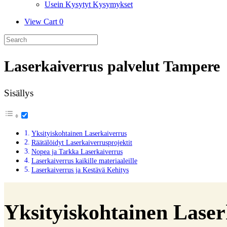
Usein Kysytyt Kysymykset
View
View Cart
0
shopping
Search
cart
for:
Laserkaiverrus palvelut Tampere
Sisällys
Yksityiskohtainen Laserkaiverrus
Räätälöidyt Laserkaiverrusprojektit
Nopea ja Tarkka Laserkaiverrus
Laserkaiverrus kaikille materiaaleille
Laserkaiverrus ja Kestävä Kehitys
Yksityiskohtainen Laser