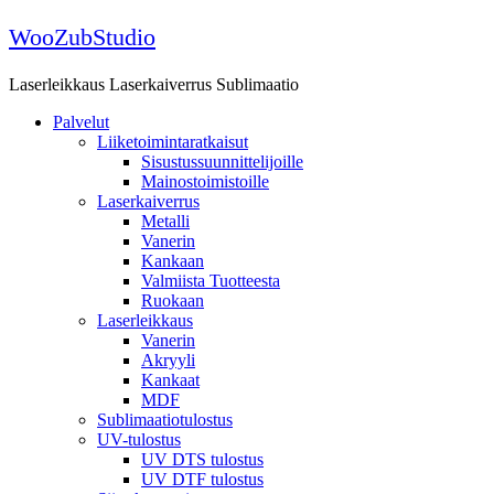
Skip
WooZubStudio
to
content
Laserleikkaus Laserkaiverrus Sublimaatio
Palvelut
Liiketoimintaratkaisut
Sisustussuunnittelijoille
Mainostoimistoille
Laserkaiverrus
Metalli
Vanerin
Kankaan
Valmiista Tuotteesta
Ruokaan
Laserleikkaus
Vanerin
Akryyli
Kankaat
MDF
Sublimaatiotulostus
UV-tulostus
UV DTS tulostus
UV DTF tulostus