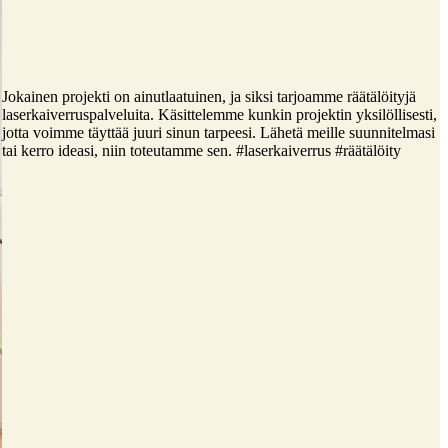
Jokainen projekti on ainutlaatuinen, ja siksi tarjoamme räätälöityjä
laserkaiverruspalveluita. Käsittelemme kunkin projektin yksilöllisesti,
jotta voimme täyttää juuri sinun tarpeesi. Lähetä meille suunnitelmasi
tai kerro ideasi, niin toteutamme sen. #laserkaiverrus #räätälöity