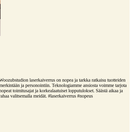
Woozubstudion laserkaiverrus on nopea ja tarkka ratkaisu tuotteiden
merkintään ja personointiin. Teknologiamme ansiosta voimme tarjota
nopeat toimitusajat ja korkealaatuiset lopputulokset. Säästä aikaa ja
rahaa valitsemalla meidät. #laserkaiverrus #nopeus