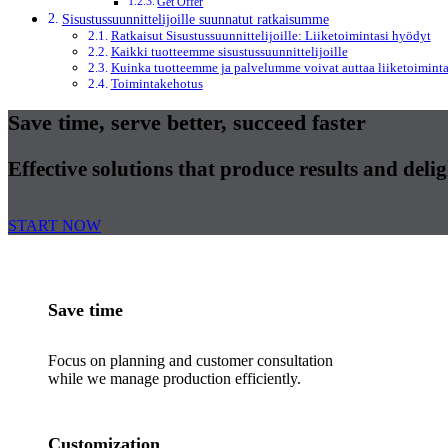
Get Offer
Sisustussuunnittelijoille suunnatut ratkaisumme
Ratkaisut Sisustussuunnittelijoille: Liiketoimintasi hyödyt
Kaikki tuotteemme sisustussuunnittelijoille
Kuinka tuotteemme ja palvelumme voivat auttaa liiketoiminta
Toimintakehotus
Save time, serve better, succeed faster
Effective solutions that produce results and deli
START NOW
Save time
Focus on planning and customer consultation
while we manage production efficiently.
Customization