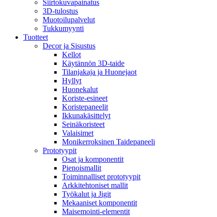
Siirtokuvapainatus
3D-tulostus
Muotoilupalvelut
Tukkumyynti
Tuotteet
Decor ja Sisustus
Kellot
Käytännön 3D-taide
Tilanjakaja ja Huonejaot
Hyllyt
Huonekalut
Koriste-esineet
Koristepaneelit
Ikkunakäsittelyt
Seinäkoristeet
Valaisimet
Monikerroksinen Taidepaneeli
Prototyypit
Osat ja komponentit
Pienoismallit
Toiminnalliset prototyypit
Arkkitehtoniset mallit
Työkalut ja Jigit
Mekaaniset komponentit
Maisemointi-elementit