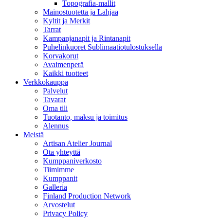
Topografia-mallit
Mainostuotetta ja Lahjaa
Kyltit ja Merkit
Tarrat
Kampanjanapit ja Rintanapit
Puhelinkuoret Sublimaatiotulostuksella
Korvakorut
Avaimenperä
Kaikki tuotteet
Verkkokauppa
Palvelut
Tavarat
Oma tili
Tuotanto, maksu ja toimitus
Alennus
Meistä
Artisan Atelier Journal
Ota yhteyttä
Kumppaniverkosto
Tiimimme
Kumppanit
Galleria
Finland Production Network
Arvostelut
Privacy Policy