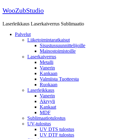
Skip
WooZubStudio
to
content
Laserleikkaus Laserkaiverrus Sublimaatio
Palvelut
Liiketoimintaratkaisut
Sisustussuunnittelijoille
Mainostoimistoille
Laserkaiverrus
Metalli
Vanerin
Kankaan
Valmiista Tuotteesta
Ruokaan
Laserleikkaus
Vanerin
Akryyli
Kankaat
MDF
Sublimaatiotulostus
UV-tulostus
UV DTS tulostus
UV DTF tulostus