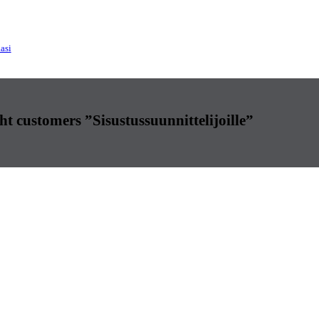
asi
ght customers ”Sisustussuunnittelijoille”