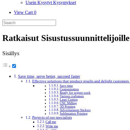
Usein Kysytyt Kysymykset
View
View Cart
0
shopping
Search
cart
for:
Ratkaisut Sisustussuunnittelijoille
Sisällys
Save time, serve better, succeed faster
Effective solutions that produce results and delight customers 
Save time
Customization
Ready for urgent work
Various craftsmen
Laser Cutting
CNC Milling
3D Printing
Advertisement Stickers
Sublimation Printing
Projects of our specialists
Call me
Write me