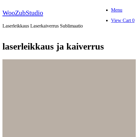
Skip
Menu
to
WooZubStudio
content
View
View Cart
0
shopping
Laserleikkaus Laserkaiverrus Sublimaatio
cart
laserleikkaus ja kaiverrus