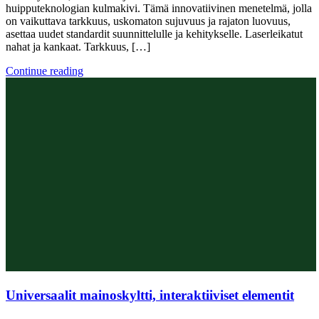
huipputeknologian kulmakivi. Tämä innovatiivinen menetelmä, jolla
on vaikuttava tarkkuus, uskomaton sujuvuus ja rajaton luovuus,
asettaa uudet standardit suunnittelulle ja kehitykselle. Laserleikatut
nahat ja kankaat. Tarkkuus, […]
Continue reading
Universaalit mainoskyltti, interaktiiviset elementit