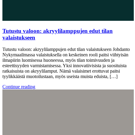
Tutustu valoon: akryylilamppujen edut tilan
valaistukseen
Tutustu valoon: akryylilamppujen edut tilan valaistukseen Johdanto
Nykymaailmassa valaistuksella on keskeinen rooli paitsi viihtyisän
ilmapiirin luomisessa huoneessa, myös tilan toimivuuden ja
esteettisyyden varmistamisessa. Yksi innovatiivisista ja suosituista
ratkaisuista on akryylilamput. Nämä valaisimet erottuvat paitsi
tyylikkäästä muotoilustaan, myös useista muista eduista, […]
Continue reading