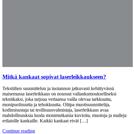
Mitkä kankaat sopivat laserleikkaukseen?
Tekstiilien suunnittelun ja tuotannon jatkuvasti kehittyvässä
maisemassa laserleikkaus on noussut vallankumoukselliseksi
tekniikaksi, joka tarjoaa vertaansa vailla olevaa tarkkuutta,
monipuolisuutta ja tehokkuutta. Olitpa muotisuunnittelija,
kodinsisustaja tai teollisuusvalmistaja, laserleikkaus avaa
mahdollisuuksia luoda monimutkaisia kuvioita, muotoja ja malleja
erilaisille kankaille. Kaikki kankaat eivät […]
Continue reading