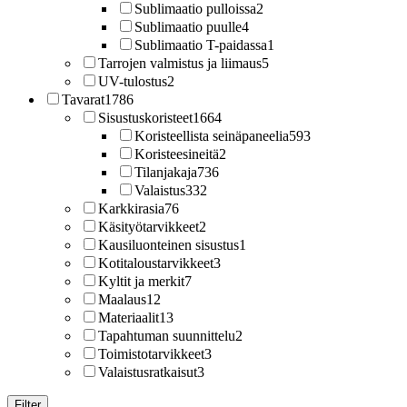
Sublimaatio pulloissa
2
Sublimaatio puulle
4
Sublimaatio T-paidassa
1
Tarrojen valmistus ja liimaus
5
UV-tulostus
2
Tavarat
1786
Sisustuskoristeet
1664
Koristeellista seinäpaneelia
593
Koristeesineitä
2
Tilanjakaja
736
Valaistus
332
Karkkirasia
76
Käsityötarvikkeet
2
Kausiluonteinen sisustus
1
Kotitaloustarvikkeet
3
Kyltit ja merkit
7
Maalaus
12
Materiaalit
13
Tapahtuman suunnittelu
2
Toimistotarvikkeet
3
Valaistusratkaisut
3
Filter