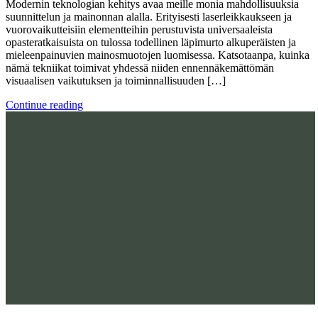
Modernin teknologian kehitys avaa meille monia mahdollisuuksia
suunnittelun ja mainonnan alalla. Erityisesti laserleikkaukseen ja
vuorovaikutteisiin elementteihin perustuvista universaaleista
opasteratkaisuista on tulossa todellinen läpimurto alkuperäisten ja
mieleenpainuvien mainosmuotojen luomisessa. Katsotaanpa, kuinka
nämä tekniikat toimivat yhdessä niiden ennennäkemättömän
visuaalisen vaikutuksen ja toiminnallisuuden […]
Continue reading