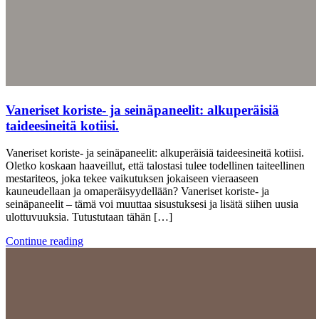
Vaneriset koriste- ja seinäpaneelit: alkuperäisiä
taideesineitä kotiisi.
Vaneriset koriste- ja seinäpaneelit: alkuperäisiä taideesineitä kotiisi.
Oletko koskaan haaveillut, että talostasi tulee todellinen taiteellinen
mestariteos, joka tekee vaikutuksen jokaiseen vieraaseen
kauneudellaan ja omaperäisyydellään? Vaneriset koriste- ja
seinäpaneelit – tämä voi muuttaa sisustuksesi ja lisätä siihen uusia
ulottuvuuksia. Tutustutaan tähän […]
Continue reading