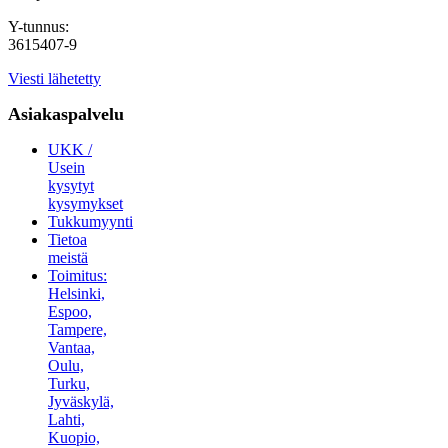
Y-tunnus:
3615407-9
Viesti lähetetty
Asiakaspalvelu
UKK /
Usein
kysytyt
kysymykset
Tukkumyynti
Tietoa
meistä
Toimitus:
Helsinki,
Espoo,
Tampere,
Vantaa,
Oulu,
Turku,
Jyväskylä,
Lahti,
Kuopio,