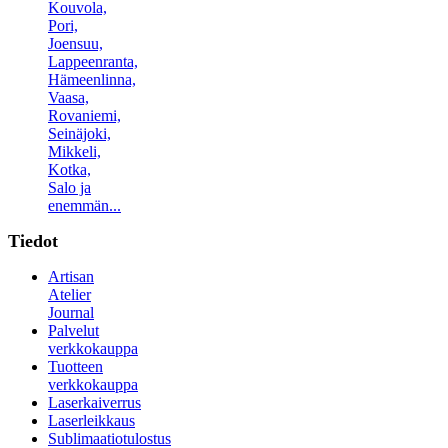
Kouvola,
Pori,
Joensuu,
Lappeenranta,
Hämeenlinna,
Vaasa,
Rovaniemi,
Seinäjoki,
Mikkeli,
Kotka,
Salo ja
enemmän...
Tiedot
Artisan
Atelier
Journal
Palvelut
verkkokauppa
Tuotteen
verkkokauppa
Laserkaiverrus
Laserleikkaus
Sublimaatiotulostus