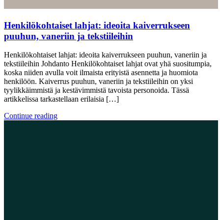
Henkilökohtaiset lahjat: ideoita kaiverrukseen
puuhun, vaneriin ja tekstiileihin
Henkilökohtaiset lahjat: ideoita kaiverrukseen puuhun, vaneriin ja
tekstiileihin Johdanto Henkilökohtaiset lahjat ovat yhä suositumpia,
koska niiden avulla voit ilmaista erityistä asennetta ja huomiota
henkilöön. Kaiverrus puuhun, vaneriin ja tekstiileihin on yksi
tyylikkäimmistä ja kestävimmistä tavoista personoida. Tässä
artikkelissa tarkastellaan erilaisia […]
Continue reading