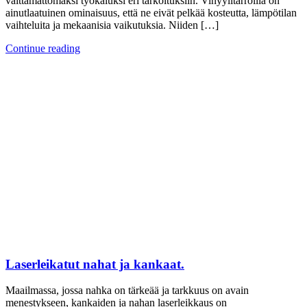
välttämättömäksi työkaluksi eri tarkoituksiin. Vinyylitarroilla on
ainutlaatuinen ominaisuus, että ne eivät pelkää kosteutta, lämpötilan
vaihteluita ja mekaanisia vaikutuksia. Niiden […]
Continue reading
Laserleikatut nahat ja kankaat.
Maailmassa, jossa nahka on tärkeää ja tarkkuus on avain
menestykseen, kankaiden ja nahan laserleikkaus on