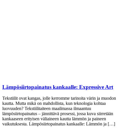
Lämpösiirtopainatus kankaalle: Expressive Art
Tekstiilit ovat kangas, jolle kerromme tarinoita värin ja muodon
kautta. Mutta mikä on mahdollista, kun teknologia kohtaa
luovuuden? Tekstiilitaiteen maailmassa ilmaantuu
lämpösiirtopainatus – jännittävä prosessi, jossa kuva siirretään
kankaaseen erityisen väliaineen kautta lämmön ja paineen
vaikutuksesta. Lämpösiirtopainatus kankaalle: Lämmön ja […]