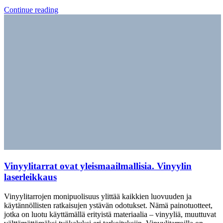
Continue reading
Vinyylitarrat ovat yleismaailmallisia. Vinyylin
laserleikkaus
Vinyylitarrojen monipuolisuus ylittää kaikkien luovuuden ja
käytännöllisten ratkaisujen ystävän odotukset. Nämä painotuotteet,
jotka on luotu käyttämällä erityistä materiaalia – vinyyliä, muuttuvat