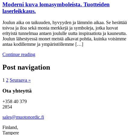
Moderni kuva lomasymboleista. Tuotteiden
laserleikkaus.
Joulun aika on taikuuden, hyvyyden ja lämmön aikaa. Se herättää
toivoa ja iloa sekä monia merkkejä ja symboleja, jotka luovat
erityistä tunnelmaa antaen joululle uutta inspiraatiota ja kauneutta.
Joulun lähestyessä monet meistä alkavat pohtia, kuinka voisimme
antaa kodillemme ja ympäristöllemme […]
Continue reading
Post navigation
1
2
Seuraava »
Ota yhteyttä
+358 40 379
2854
sales@muotonordic.fi
Finland,
Tampere