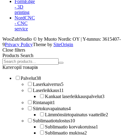
FormEdge
- 3D
printing
NordCNC
- CNC
service
WooZubStudio © by Muoto Nordic OY | Y-tunnus: 3615407-
9
Privacy Policy
Theme by
SiteOrigin
Close filters
Products Search
Search
products:
Категорії товарів
Palvelut
38
Laserkaiverrus
5
Laserleikkaus
11
Kankaat laserleikkauspalvelut
3
Rintanapit
1
Siirtokuvapainatus
4
Lämmönsiirtopainatus vaatteille
2
Sublimaatiotulostus
10
Sublimaatio korvakoruissa
1
Sublimaatio mukissa
2