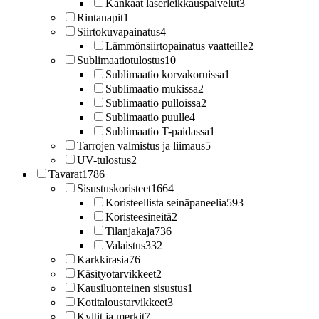
Kankaat laserleikkauspalvelut
3
Rintanapit
1
Siirtokuvapainatus
4
Lämmönsiirtopainatus vaatteille
2
Sublimaatiotulostus
10
Sublimaatio korvakoruissa
1
Sublimaatio mukissa
2
Sublimaatio pulloissa
2
Sublimaatio puulle
4
Sublimaatio T-paidassa
1
Tarrojen valmistus ja liimaus
5
UV-tulostus
2
Tavarat
1786
Sisustuskoristeet
1664
Koristeellista seinäpaneelia
593
Koristeesineitä
2
Tilanjakaja
736
Valaistus
332
Karkkirasia
76
Käsityötarvikkeet
2
Kausiluonteinen sisustus
1
Kotitaloustarvikkeet
3
Kyltit ja merkit
7