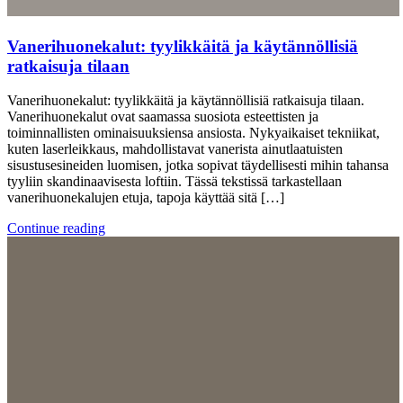
Vanerihuonekalut: tyylikkäitä ja käytännöllisiä
ratkaisuja tilaan
Vanerihuonekalut: tyylikkäitä ja käytännöllisiä ratkaisuja tilaan.
Vanerihuonekalut ovat saamassa suosiota esteettisten ja
toiminnallisten ominaisuuksiensa ansiosta. Nykyaikaiset tekniikat,
kuten laserleikkaus, mahdollistavat vanerista ainutlaatuisten
sisustusesineiden luomisen, jotka sopivat täydellisesti mihin tahansa
tyyliin skandinaavisesta loftiin. Tässä tekstissä tarkastellaan
vanerihuonekalujen etuja, tapoja käyttää sitä […]
Continue reading