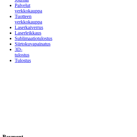
Palvelut
verkkokauppa
Tuotteen
verkkokauppa
Laserkaiverrus
Laserleikkaus
Sublimaatiotulostus
Siirtokuvapainatus
3D-
tulostus
Tulostus
Payment