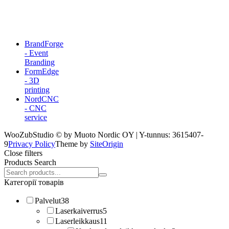
BrandForge
- Event
Branding
FormEdge
- 3D
printing
NordCNC
- CNC
service
WooZubStudio © by Muoto Nordic OY | Y-tunnus: 3615407-
9
Privacy Policy
Theme by
SiteOrigin
Close filters
Products Search
Search
products:
Категорії товарів
Palvelut
38
Laserkaiverrus
5
Laserleikkaus
11