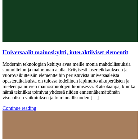
Universaalit mainoskyltti, interaktiiviset elementit
Modernin teknologian kehitys avaa meille monia mahdollisuuksia
suunnittelun ja mainonnan alalla. Erityisesti laserleikkaukseen ja
vuorovaikutteisiin elementteihin perustuvista universaaleista
opasteratkaisuista on tulossa todellinen läpimurto alkuperäisten ja
mieleenpainuvien mainosmuotojen luomisessa. Katsotaanpa, kuinka
nämä tekniikat toimivat yhdessä niiden ennennäkemättömän
visuaalisen vaikutuksen ja toiminnallisuuden […]
Continue reading