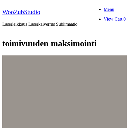
Skip
Menu
to
WooZubStudio
content
View
View Cart
0
shopping
Laserleikkaus Laserkaiverrus Sublimaatio
cart
toimivuuden maksimointi