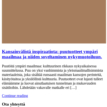
Kansainvälistä inspiraatiota: puutuotteet ympäri
maailmaa ja niiden soveltaminen nykymuotoiluun.
Puutöitä ympäri maailmaa: kulttuurinen rikkaus nykyaikaisessa
suunnittelussa. Puu on yksi vanhimmista ja yleismaailmallisimmista
materiaaleista, joka sisältää runsaasti maailman kansojen perinteitä,
käsityötaitoa ja yksilöllistä kulttuuria. Puutuotteet ovat lujasti tulleet
elämäämme ja luovat ainutlaatuisen tunnelman ja mukavuuden
sisätiloihin. Lähdetään vakavalle matkalle eri […]
Continue reading
Ota yhteyttä