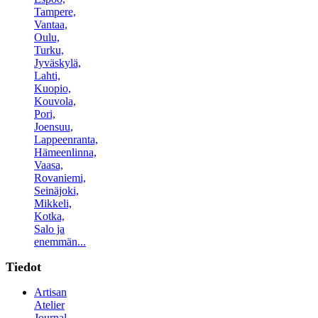
Tampere,
Vantaa,
Oulu,
Turku,
Jyväskylä,
Lahti,
Kuopio,
Kouvola,
Pori,
Joensuu,
Lappeenranta,
Hämeenlinna,
Vaasa,
Rovaniemi,
Seinäjoki,
Mikkeli,
Kotka,
Salo ja
enemmän...
Tiedot
Artisan
Atelier
Journal