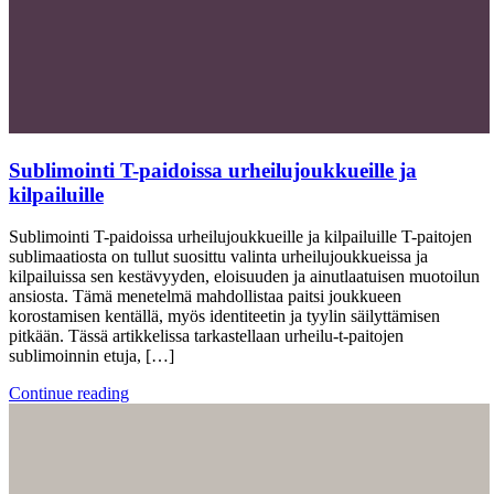
Sublimointi T-paidoissa urheilujoukkueille ja
kilpailuille
Sublimointi T-paidoissa urheilujoukkueille ja kilpailuille T-paitojen
sublimaatiosta on tullut suosittu valinta urheilujoukkueissa ja
kilpailuissa sen kestävyyden, eloisuuden ja ainutlaatuisen muotoilun
ansiosta. Tämä menetelmä mahdollistaa paitsi joukkueen
korostamisen kentällä, myös identiteetin ja tyylin säilyttämisen
pitkään. Tässä artikkelissa tarkastellaan urheilu-t-paitojen
sublimoinnin etuja, […]
Continue reading