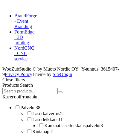
BrandForge
- Event
Branding
FormEdge
- 3D
printing
NordCNC
- CNC
service
WooZubStudio © by Muoto Nordic OY | Y-tunnus: 3615407-
9
Privacy Policy
Theme by
SiteOrigin
Close filters
Products Search
Search
products:
Категорії товарів
Palvelut
38
Laserkaiverrus
5
Laserleikkaus
11
Kankaat laserleikkauspalvelut
3
Rintanapit
1