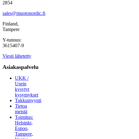
2854
sales@muotonordic.fi
Finland,
Tampere
Y-tunnus:
3615407-9
Viesti lähetetty
Asiakaspalvelu
UKK /
Usein
kysytyt
kysymykset
Tukkumyynti
Tietoa
meistä
Toimitus:
Helsinki,
Espoo,
Tampere,