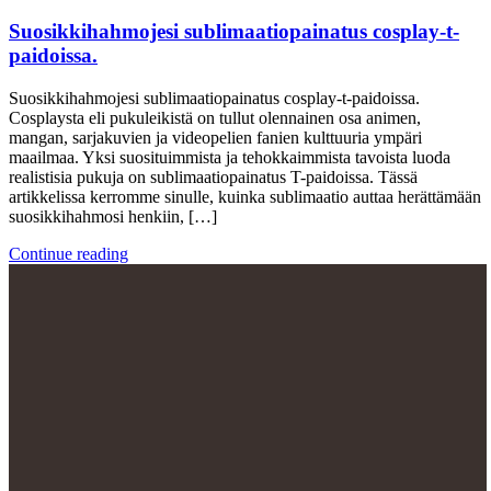
Suosikkihahmojesi sublimaatiopainatus cosplay-t-
paidoissa.
Suosikkihahmojesi sublimaatiopainatus cosplay-t-paidoissa.
Cosplaysta eli pukuleikistä on tullut olennainen osa animen,
mangan, sarjakuvien ja videopelien fanien kulttuuria ympäri
maailmaa. Yksi suosituimmista ja tehokkaimmista tavoista luoda
realistisia pukuja on sublimaatiopainatus T-paidoissa. Tässä
artikkelissa kerromme sinulle, kuinka sublimaatio auttaa herättämään
suosikkihahmosi henkiin, […]
Continue reading