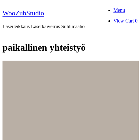
Skip
Menu
to
WooZubStudio
content
View
View Cart
0
shopping
Laserleikkaus Laserkaiverrus Sublimaatio
cart
paikallinen yhteistyö