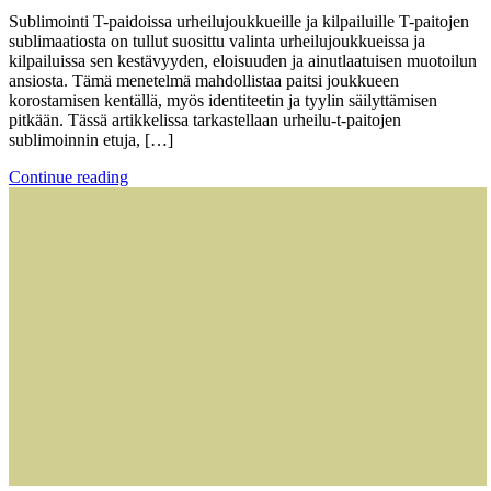
Sublimointi T-paidoissa urheilujoukkueille ja kilpailuille T-paitojen
sublimaatiosta on tullut suosittu valinta urheilujoukkueissa ja
kilpailuissa sen kestävyyden, eloisuuden ja ainutlaatuisen muotoilun
ansiosta. Tämä menetelmä mahdollistaa paitsi joukkueen
korostamisen kentällä, myös identiteetin ja tyylin säilyttämisen
pitkään. Tässä artikkelissa tarkastellaan urheilu-t-paitojen
sublimoinnin etuja, […]
Continue reading