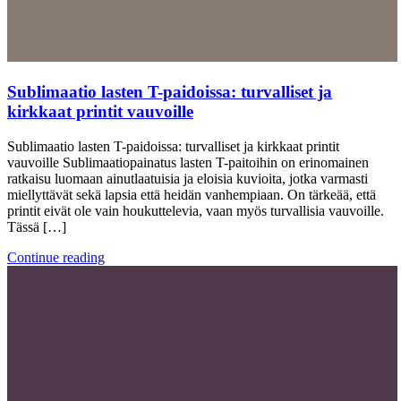
Sublimaatio lasten T-paidoissa: turvalliset ja
kirkkaat printit vauvoille
Sublimaatio lasten T-paidoissa: turvalliset ja kirkkaat printit
vauvoille Sublimaatiopainatus lasten T-paitoihin on erinomainen
ratkaisu luomaan ainutlaatuisia ja eloisia kuvioita, jotka varmasti
miellyttävät sekä lapsia että heidän vanhempiaan. On tärkeää, että
printit eivät ole vain houkuttelevia, vaan myös turvallisia vauvoille.
Tässä […]
Continue reading