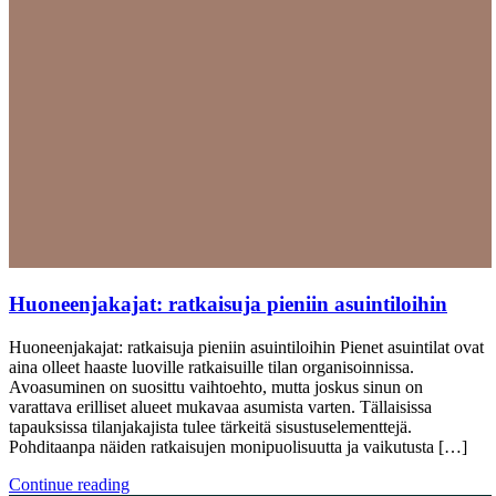
Huoneenjakajat: ratkaisuja pieniin asuintiloihin
Huoneenjakajat: ratkaisuja pieniin asuintiloihin Pienet asuintilat ovat
aina olleet haaste luoville ratkaisuille tilan organisoinnissa.
Avoasuminen on suosittu vaihtoehto, mutta joskus sinun on
varattava erilliset alueet mukavaa asumista varten. Tällaisissa
tapauksissa tilanjakajista tulee tärkeitä sisustuselementtejä.
Pohditaanpa näiden ratkaisujen monipuolisuutta ja vaikutusta […]
Continue reading