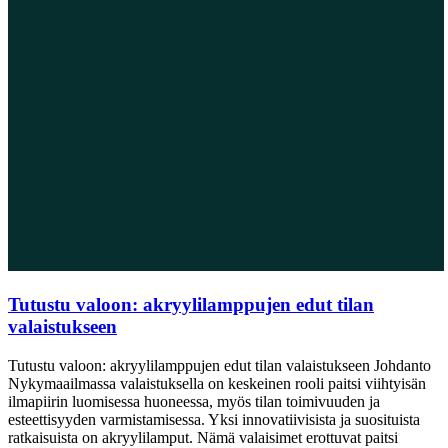
Tutustu valoon: akryylilamppujen edut tilan
valaistukseen
Tutustu valoon: akryylilamppujen edut tilan valaistukseen Johdanto
Nykymaailmassa valaistuksella on keskeinen rooli paitsi viihtyisän
ilmapiirin luomisessa huoneessa, myös tilan toimivuuden ja
esteettisyyden varmistamisessa. Yksi innovatiivisista ja suosituista
ratkaisuista on akryylilamput. Nämä valaisimet erottuvat paitsi