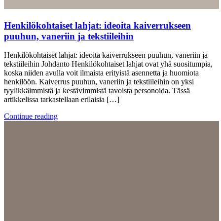
Henkilökohtaiset lahjat: ideoita kaiverrukseen
puuhun, vaneriin ja tekstiileihin
Henkilökohtaiset lahjat: ideoita kaiverrukseen puuhun, vaneriin ja
tekstiileihin Johdanto Henkilökohtaiset lahjat ovat yhä suositumpia,
koska niiden avulla voit ilmaista erityistä asennetta ja huomiota
henkilöön. Kaiverrus puuhun, vaneriin ja tekstiileihin on yksi
tyylikkäimmistä ja kestävimmistä tavoista personoida. Tässä
artikkelissa tarkastellaan erilaisia […]
Continue reading