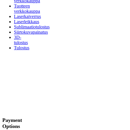
verkkokauppa
Tuotteen
verkkokauppa
Laserkaiverrus
Laserleikkaus
Sublimaatiotulostus
Siirtokuvapainatus
3D-
tulostus
Tulostus
Payment
Options