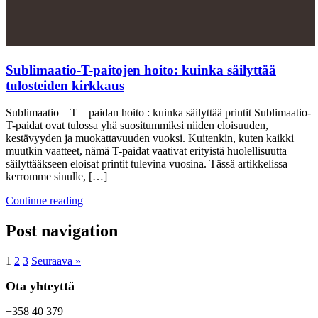
Sublimaatio-T-paitojen hoito: kuinka säilyttää
tulosteiden kirkkaus
Sublimaatio – T – paidan hoito : kuinka säilyttää printit Sublimaatio-
T-paidat ovat tulossa yhä suositummiksi niiden eloisuuden,
kestävyyden ja muokattavuuden vuoksi. Kuitenkin, kuten kaikki
muutkin vaatteet, nämä T-paidat vaativat erityistä huolellisuutta
säilyttääkseen eloisat printit tulevina vuosina. Tässä artikkelissa
kerromme sinulle, […]
Continue reading
Post navigation
1
2
3
Seuraava »
Ota yhteyttä
+358 40 379