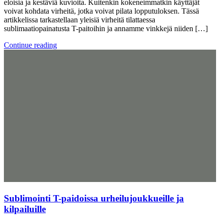
eloisia ja kestäviä kuvioita. Kuitenkin kokeneimmatkin käyttäjät
voivat kohdata virheitä, jotka voivat pilata lopputuloksen. Tässä
artikkelissa tarkastellaan yleisiä virheitä tilattaessa
sublimaatiopainatusta T-paitoihin ja annamme vinkkejä niiden […]
Continue reading
Sublimointi T-paidoissa urheilujoukkueille ja
kilpailuille