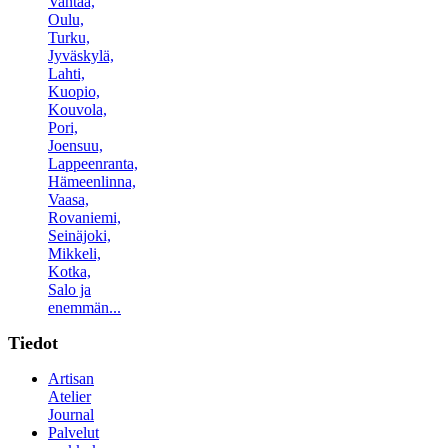
Vantaa,
Oulu,
Turku,
Jyväskylä,
Lahti,
Kuopio,
Kouvola,
Pori,
Joensuu,
Lappeenranta,
Hämeenlinna,
Vaasa,
Rovaniemi,
Seinäjoki,
Mikkeli,
Kotka,
Salo ja
enemmän...
Tiedot
Artisan
Atelier
Journal
Palvelut