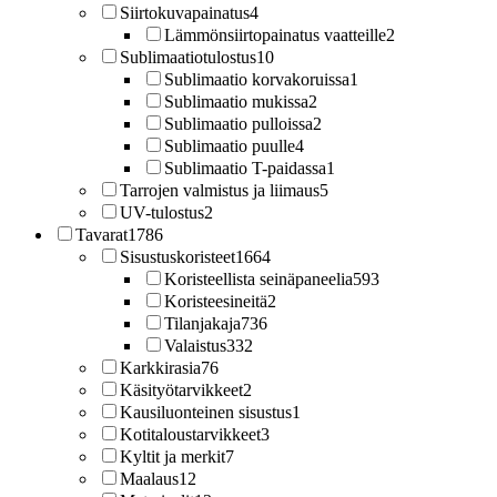
Siirtokuvapainatus
4
Lämmönsiirtopainatus vaatteille
2
Sublimaatiotulostus
10
Sublimaatio korvakoruissa
1
Sublimaatio mukissa
2
Sublimaatio pulloissa
2
Sublimaatio puulle
4
Sublimaatio T-paidassa
1
Tarrojen valmistus ja liimaus
5
UV-tulostus
2
Tavarat
1786
Sisustuskoristeet
1664
Koristeellista seinäpaneelia
593
Koristeesineitä
2
Tilanjakaja
736
Valaistus
332
Karkkirasia
76
Käsityötarvikkeet
2
Kausiluonteinen sisustus
1
Kotitaloustarvikkeet
3
Kyltit ja merkit
7
Maalaus
12