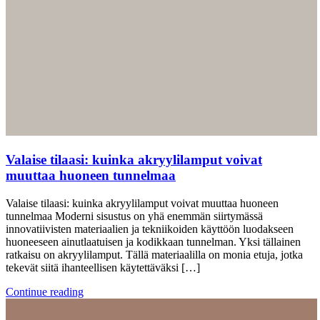
Valaise tilaasi: kuinka akryylilamput voivat
muuttaa huoneen tunnelmaa
Valaise tilaasi: kuinka akryylilamput voivat muuttaa huoneen
tunnelmaa Moderni sisustus on yhä enemmän siirtymässä
innovatiivisten materiaalien ja tekniikoiden käyttöön luodakseen
huoneeseen ainutlaatuisen ja kodikkaan tunnelman. Yksi tällainen
ratkaisu on akryylilamput. Tällä materiaalilla on monia etuja, jotka
tekevät siitä ihanteellisen käytettäväksi […]
Continue reading