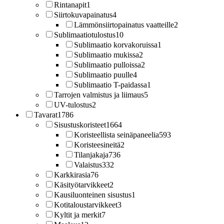
Rintanapit
1
Siirtokuvapainatus
4
Lämmönsiirtopainatus vaatteille
2
Sublimaatiotulostus
10
Sublimaatio korvakoruissa
1
Sublimaatio mukissa
2
Sublimaatio pulloissa
2
Sublimaatio puulle
4
Sublimaatio T-paidassa
1
Tarrojen valmistus ja liimaus
5
UV-tulostus
2
Tavarat
1786
Sisustuskoristeet
1664
Koristeellista seinäpaneelia
593
Koristeesineitä
2
Tilanjakaja
736
Valaistus
332
Karkkirasia
76
Käsityötarvikkeet
2
Kausiluonteinen sisustus
1
Kotitaloustarvikkeet
3
Kyltit ja merkit
7