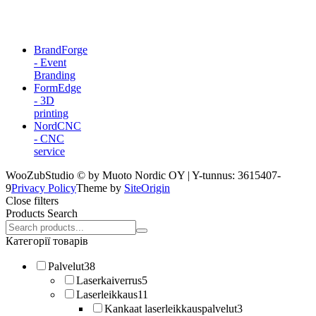
BrandForge
- Event
Branding
FormEdge
- 3D
printing
NordCNC
- CNC
service
WooZubStudio © by Muoto Nordic OY | Y-tunnus: 3615407-
9
Privacy Policy
Theme by
SiteOrigin
Close filters
Products Search
Search
products:
Категорії товарів
Palvelut
38
Laserkaiverrus
5
Laserleikkaus
11
Kankaat laserleikkauspalvelut
3