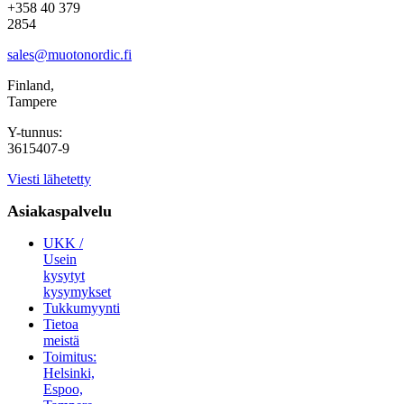
+358 40 379
2854
sales@muotonordic.fi
Finland,
Tampere
Y-tunnus:
3615407-9
Viesti lähetetty
Asiakaspalvelu
UKK /
Usein
kysytyt
kysymykset
Tukkumyynti
Tietoa
meistä
Toimitus:
Helsinki,
Espoo,