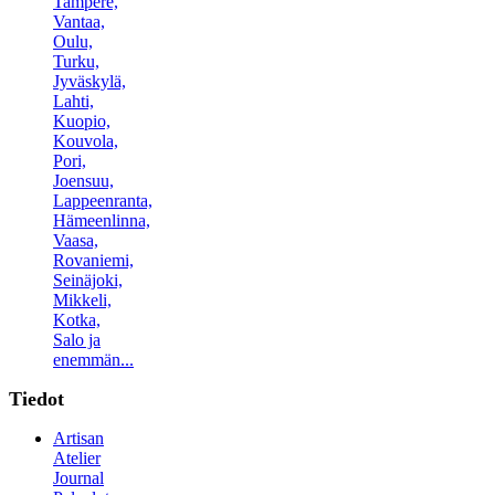
Tampere,
Vantaa,
Oulu,
Turku,
Jyväskylä,
Lahti,
Kuopio,
Kouvola,
Pori,
Joensuu,
Lappeenranta,
Hämeenlinna,
Vaasa,
Rovaniemi,
Seinäjoki,
Mikkeli,
Kotka,
Salo ja
enemmän...
Tiedot
Artisan
Atelier
Journal