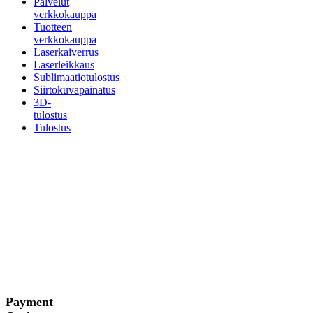
Palvelut
verkkokauppa
Tuotteen
verkkokauppa
Laserkaiverrus
Laserleikkaus
Sublimaatiotulostus
Siirtokuvapainatus
3D-
tulostus
Tulostus
Payment