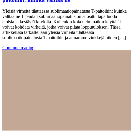
Yleisiä virheitä tilattaessa sublimaatiopainatusta T-paitoihin: kuinka
välttää ne T-paidan sublimaatiopainatus on suosittu tapa luoda
eloisia ja kestäviä kuvioita. Kuitenkin kokeneimmatkin käyttäjät
voivat kohdata virheitä, jotka voivat pilata lopputuloksen. Tässä
artikkelissa tarkastellaan yleisiä virheitä tilattaessa
sublimaatiopainatusta T-paitoihin ja annamme vinkkejä niiden […]
Continue reading