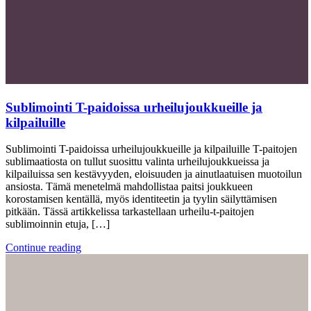
Sublimointi T-paidoissa urheilujoukkueille ja
kilpailuille
Sublimointi T-paidoissa urheilujoukkueille ja kilpailuille T-paitojen
sublimaatiosta on tullut suosittu valinta urheilujoukkueissa ja
kilpailuissa sen kestävyyden, eloisuuden ja ainutlaatuisen muotoilun
ansiosta. Tämä menetelmä mahdollistaa paitsi joukkueen
korostamisen kentällä, myös identiteetin ja tyylin säilyttämisen
pitkään. Tässä artikkelissa tarkastellaan urheilu-t-paitojen
sublimoinnin etuja, […]
Continue reading