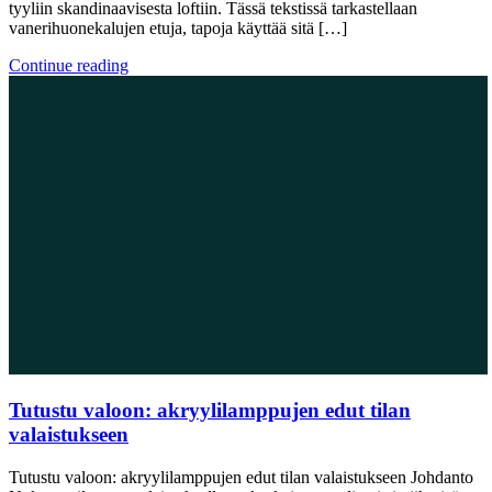
tyyliin skandinaavisesta loftiin. Tässä tekstissä tarkastellaan
vanerihuonekalujen etuja, tapoja käyttää sitä […]
Continue reading
Tutustu valoon: akryylilamppujen edut tilan
valaistukseen
Tutustu valoon: akryylilamppujen edut tilan valaistukseen Johdanto