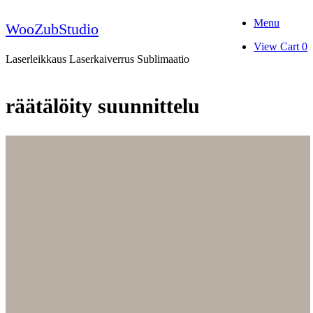
Skip
Menu
to
WooZubStudio
content
View
View Cart
0
shopping
Laserleikkaus Laserkaiverrus Sublimaatio
cart
räätälöity suunnittelu