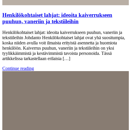
Henkilökohtaiset lahjat: ideoita kaiverrukseen
puuhun, vaneriin ja tekstiileihin
Henkilökohtaiset lahjat: ideoita kaiverrukseen puuhun, vaneriin ja
tekstiileihin Johdanto Henkilökohtaiset lahjat ovat yhä suositumpia,
koska niiden avulla voit ilmaista erityistä asennetta ja huomiota
henkilöön. Kaiverrus puuhun, vaneriin ja tekstiileihin on yksi
tyylikkäimmistä ja kestävimmistä tavoista personoida. Tässä
artikkelissa tarkastellaan erilaisia […]
Continue reading