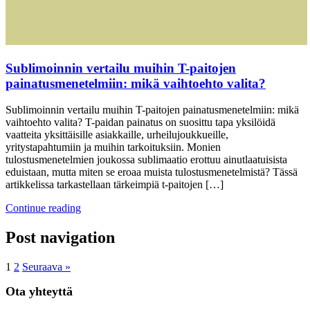
Sublimoinnin vertailu muihin T-paitojen
painatusmenetelmiin: mikä vaihtoehto valita?
Sublimoinnin vertailu muihin T-paitojen painatusmenetelmiin: mikä
vaihtoehto valita? T-paidan painatus on suosittu tapa yksilöidä
vaatteita yksittäisille asiakkaille, urheilujoukkueille,
yritystapahtumiin ja muihin tarkoituksiin. Monien
tulostusmenetelmien joukossa sublimaatio erottuu ainutlaatuisista
eduistaan, mutta miten se eroaa muista tulostusmenetelmistä? Tässä
artikkelissa tarkastellaan tärkeimpiä t-paitojen […]
Continue reading
Post navigation
1
2
Seuraava »
Ota yhteyttä