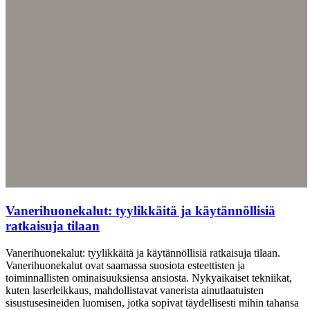
Vanerihuonekalut: tyylikkäitä ja käytännöllisiä
ratkaisuja tilaan
Vanerihuonekalut: tyylikkäitä ja käytännöllisiä ratkaisuja tilaan.
Vanerihuonekalut ovat saamassa suosiota esteettisten ja
toiminnallisten ominaisuuksiensa ansiosta. Nykyaikaiset tekniikat,
kuten laserleikkaus, mahdollistavat vanerista ainutlaatuisten
sisustusesineiden luomisen, jotka sopivat täydellisesti mihin tahansa