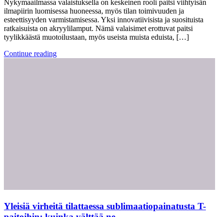
Nykymaailmassa valaistuksella on keskeinen rooli paitsi viihtyisän
ilmapiirin luomisessa huoneessa, myös tilan toimivuuden ja
esteettisyyden varmistamisessa. Yksi innovatiivisista ja suosituista
ratkaisuista on akryylilamput. Nämä valaisimet erottuvat paitsi
tyylikkäästä muotoilustaan, myös useista muista eduista, […]
Continue reading
Yleisiä virheitä tilattaessa sublimaatiopainatusta T-
paitoihin: kuinka välttää ne