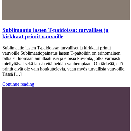
Sublimaatio lasten T-paidoissa: turvalliset ja
kirkkaat printit vauvoille
Sublimaatio lasten T-paidoissa: turvalliset ja kirkkaat printit
vauvoille Sublimaatiopainatus lasten T-paitoihin on erinomainen
ratkaisu luomaan ainutlaatuisia ja eloisia kuvioita, jotka varmasti
miellyttävät sekä lapsia että heidän vanhempiaan. On tärkeää, että
printit eivät ole vain houkuttelevia, vaan myös turvallisia vauvoille.
Tässä […]
Continue reading