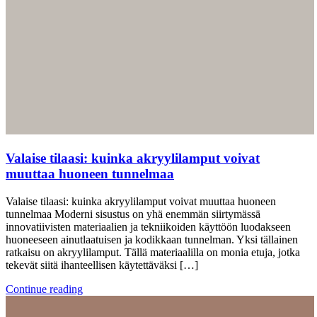
Valaise tilaasi: kuinka akryylilamput voivat
muuttaa huoneen tunnelmaa
Valaise tilaasi: kuinka akryylilamput voivat muuttaa huoneen
tunnelmaa Moderni sisustus on yhä enemmän siirtymässä
innovatiivisten materiaalien ja tekniikoiden käyttöön luodakseen
huoneeseen ainutlaatuisen ja kodikkaan tunnelman. Yksi tällainen
ratkaisu on akryylilamput. Tällä materiaalilla on monia etuja, jotka
tekevät siitä ihanteellisen käytettäväksi […]
Continue reading