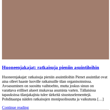
Huoneenjakajat: ratkaisuja pieniin asuintiloihin
Huoneenjakajat: ratkaisuja pieniin asuintiloihin Pienet asuintilat ovat
aina olleet haaste luoville ratkaisuille tilan organisoinnissa.
Avoasuminen on suosittu vaihtoehto, mutta joskus sinun on
varattava erilliset alueet mukavaa asumista varten. Tällaisissa
tapauksissa tilanjakajista tulee tärkeitä sisustuselementtejä.
Pohditaanpa näiden ratkaisujen monipuolisuutta ja vaikutusta […]
Continue reading