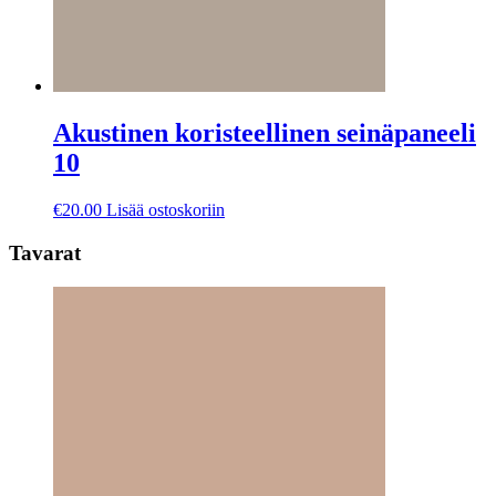
Akustinen koristeellinen seinäpaneeli
10
€
20.00
Lisää ostoskoriin
Tavarat