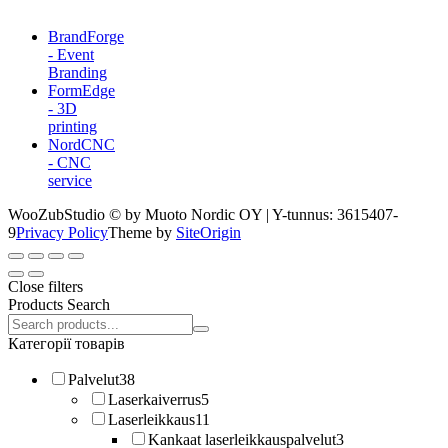
BrandForge
- Event
Branding
FormEdge
- 3D
printing
NordCNC
- CNC
service
WooZubStudio © by Muoto Nordic OY | Y-tunnus: 3615407-
9
Privacy Policy
Theme by
SiteOrigin
Close filters
Products Search
Search
products:
Категорії товарів
Palvelut
38
Laserkaiverrus
5
Laserleikkaus
11
Kankaat laserleikkauspalvelut
3