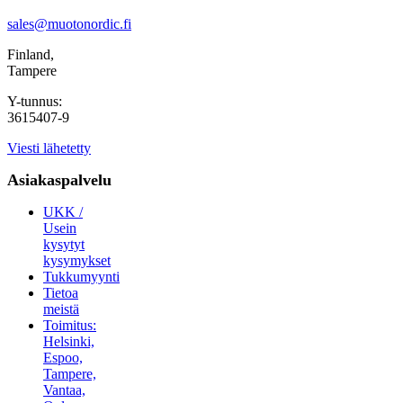
sales@muotonordic.fi
Finland,
Tampere
Y-tunnus:
3615407-9
Viesti lähetetty
Asiakaspalvelu
UKK /
Usein
kysytyt
kysymykset
Tukkumyynti
Tietoa
meistä
Toimitus:
Helsinki,
Espoo,
Tampere,
Vantaa,