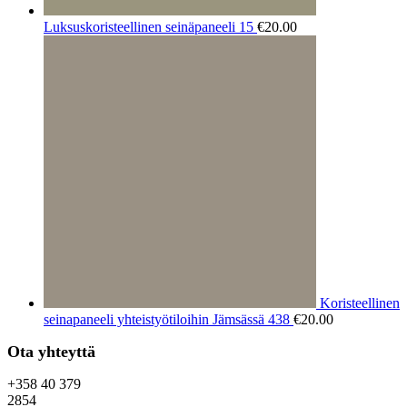
Luksuskoristeellinen seinäpaneeli 15
€
20.00
Koristeellinen
seinapaneeli yhteistyötiloihin Jämsässä 438
€
20.00
Ota yhteyttä
+358 40 379
2854