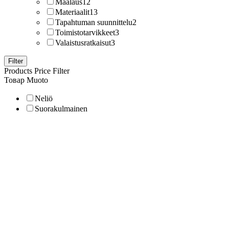
Maalaus
12
Materiaalit
13
Tapahtuman suunnittelu
2
Toimistotarvikkeet
3
Valaistusratkaisut
3
Filter
Products Price Filter
Товар Muoto
Neliö
Suorakulmainen