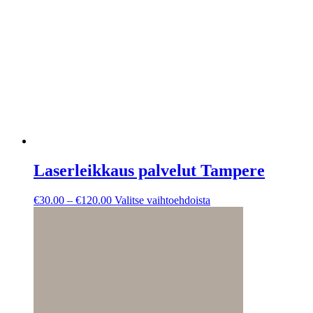
Laserleikkaus palvelut Tampere
Hintaluokka:
Tällä
€
30.00
–
€
120.00
Valitse vaihtoehdoista
€30.00
tuotteella
-
on
€120.00
useampi
muunnelma.
Voit
tehdä
valinnat
tuotteen
sivulla.