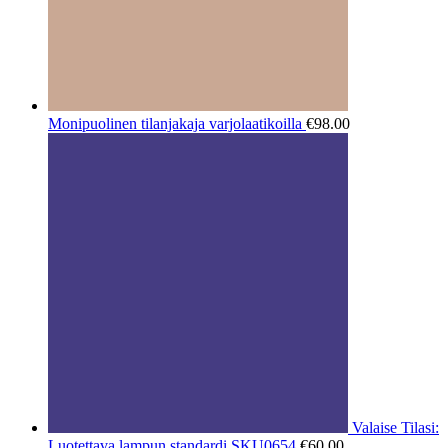
Monipuolinen tilanjakaja varjolaatikoilla
€
98.00
Valaise Tilasi:
Luotettava lampun standardi SKU0654
€
60.00