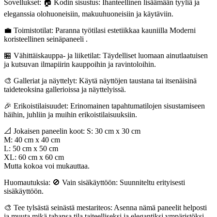
Sovellukset: 🏠 Kodin sisustus: Ihanteellinen lisäämään tyyliä ja
eleganssia olohuoneisiin, makuuhuoneisiin ja käytäviin.
💼 Toimistotilat: Paranna työtilasi estetiikkaa kauniilla Moderni
koristeellinen seinäpaneeli .
🏪 Vähittäiskauppa- ja liiketilat: Täydelliset luomaan ainutlaatuisen
ja kutsuvan ilmapiirin kauppoihin ja ravintoloihin.
🎨 Galleriat ja näyttelyt: Käytä näyttöjen taustana tai itsenäisinä
taideteoksina gallerioissa ja näyttelyissä.
🎉 Erikoistilaisuudet: Erinomainen tapahtumatilojen sisustamiseen
häihin, juhliin ja muihin erikoistilaisuuksiin.
📐 Jokaisen paneelin koot: S: 30 cm x 30 cm
M: 40 cm x 40 cm
L: 50 cm x 50 cm
XL: 60 cm x 60 cm
Mutta kokoa voi mukauttaa.
Huomautuksia: 🚫 Vain sisäkäyttöön: Suunniteltu erityisesti
sisäkäyttöön.
🎨 Tee tylsästä seinästä mestariteos: Asenna nämä paneelit helposti
ja muuta mikä tahansa tila taiteelliseksi ja elegantiksi ympäristöksi.