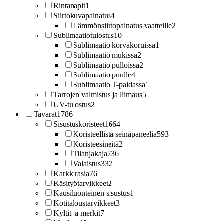
Rintanapit
1
Siirtokuvapainatus
4
Lämmönsiirtopainatus vaatteille
2
Sublimaatiotulostus
10
Sublimaatio korvakoruissa
1
Sublimaatio mukissa
2
Sublimaatio pulloissa
2
Sublimaatio puulle
4
Sublimaatio T-paidassa
1
Tarrojen valmistus ja liimaus
5
UV-tulostus
2
Tavarat
1786
Sisustuskoristeet
1664
Koristeellista seinäpaneelia
593
Koristeesineitä
2
Tilanjakaja
736
Valaistus
332
Karkkirasia
76
Käsityötarvikkeet
2
Kausiluonteinen sisustus
1
Kotitaloustarvikkeet
3
Kyltit ja merkit
7