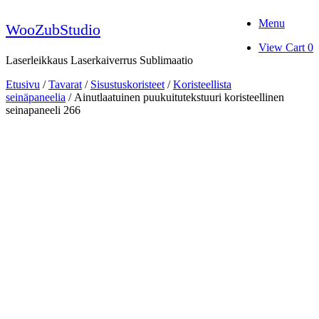
Skip
Menu
to
WooZubStudio
content
View
View Cart
0
shopping
Laserleikkaus Laserkaiverrus Sublimaatio
cart
Etusivu
/
Tavarat
/
Sisustuskoristeet
/
Koristeellista
seinäpaneelia
/ Ainutlaatuinen puukuitutekstuuri koristeellinen
seinapaneeli 266