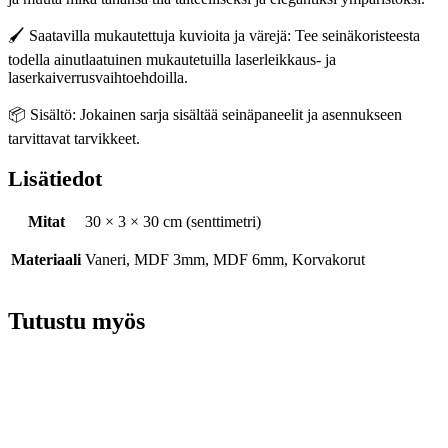
🖌️ Saatavilla mukautettuja kuvioita ja värejä: Tee seinäkoristeesta
todella ainutlaatuinen mukautetuilla laserleikkaus- ja
laserkaiverrusvaihtoehdoilla.
📦 Sisältö: Jokainen sarja sisältää seinäpaneelit ja asennukseen
tarvittavat tarvikkeet.
Lisätiedot
Mitat
30 × 3 × 30 cm (senttimetri)
Materiaali
Vaneri, MDF 3mm, MDF 6mm, Korvakorut
Tutustu myös