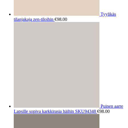
Tyylikäs
tilanjakaja zen-tiloihin
€
98.00
Puinen aarre
Lapsille sopiva karkkirasia häihin SKU94348
€
98.00