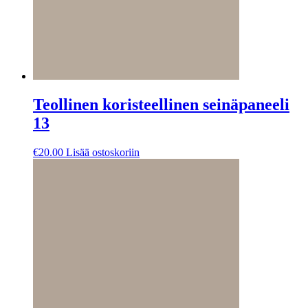
Teollinen koristeellinen seinäpaneeli
13
€
20.00
Lisää ostoskoriin