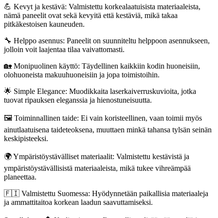
💪 Kevyt ja kestävä: Valmistettu korkealaatuisista materiaaleista,
nämä paneelit ovat sekä kevyitä että kestäviä, mikä takaa
pitkäkestoisen kauneuden.
🔧 Helppo asennus: Paneelit on suunniteltu helppoon asennukseen,
jolloin voit laajentaa tilaa vaivattomasti.
🏡 Monipuolinen käyttö: Täydellinen kaikkiin kodin huoneisiin,
olohuoneista makuuhuoneisiin ja jopa toimistoihin.
🌟 Simple Elegance: Muodikkaita laserkaiverruskuvioita, jotka
tuovat ripauksen eleganssia ja hienostuneisuutta.
🖼️ Toiminnallinen taide: Ei vain koristeellinen, vaan toimii myös
ainutlaatuisena taideteoksena, muuttaen minkä tahansa tylsän seinän
keskipisteeksi.
🌍 Ympäristöystävälliset materiaalit: Valmistettu kestävistä ja
ympäristöystävällisistä materiaaleista, mikä tukee vihreämpää
planeettaa.
🇫🇮 Valmistettu Suomessa: Hyödynnetään paikallisia materiaaleja
ja ammattitaitoa korkean laadun saavuttamiseksi.