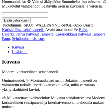
Huomautuksia: 🚫 Vain sisäkäyttöön: Suunniteltu sisustukseen. 🎨
Mukautetut vaihtoehdot: Saatavilla useissa kuvioissa ja väreissä.
Ainutlaatuinen
puukuitutekstuuri
Lisää ostoskoriin
koristeellinen
Tuotetunnus (SKU):
WALLPANNO-SNGL-0266
Osasto:
seinapaneeli
Koristeellista seinäpaneelia
Avainsanat tuotteelle
Eläin
,
266
Laserkaiverrus palvelut Tampere
,
Laserleikkaus palvelut Tampere
,
määrä
Pano
,
Seinäpuinen sisustus
Kuvaus
Lisätiedot
Kuvaus
Moderni koristeellinen seinäpaneeli
Ominaisuudet: ✨ Monimutkaiset mallit: Jokainen paneeli on
valmistettu tarkalla laserleikkaustekniikalla, mikä varmistaa
yksityiskohtaiset kuviot.
🎨 Mukautettavat vaihtoehdot: Mukauta seinäkoristeitasi Moderni
koristeellinen seinäpaneeli ja laserkaiverrusvaihtoehdoilla makusi
mukaan.