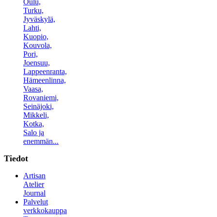
Oulu,
Turku,
Jyväskylä,
Lahti,
Kuopio,
Kouvola,
Pori,
Joensuu,
Lappeenranta,
Hämeenlinna,
Vaasa,
Rovaniemi,
Seinäjoki,
Mikkeli,
Kotka,
Salo ja
enemmän...
Tiedot
Artisan
Atelier
Journal
Palvelut
verkkokauppa