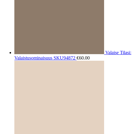
Valaise Tilasi:
Valaistusominaisuus SKU94872
€
60.00