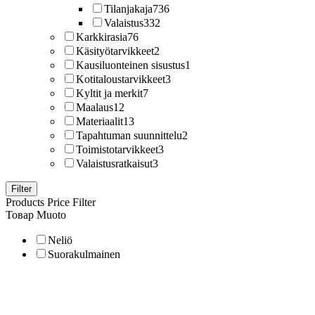
Tilanjakaja
736
Valaistus
332
Karkkirasia
76
Käsityötarvikkeet
2
Kausiluonteinen sisustus
1
Kotitaloustarvikkeet
3
Kyltit ja merkit
7
Maalaus
12
Materiaalit
13
Tapahtuman suunnittelu
2
Toimistotarvikkeet
3
Valaistusratkaisut
3
Filter
Products Price Filter
Товар Muoto
Neliö
Suorakulmainen