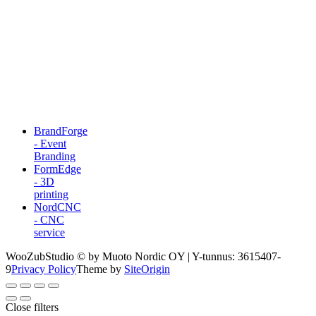
BrandForge
- Event
Branding
FormEdge
- 3D
printing
NordCNC
- CNC
service
WooZubStudio © by Muoto Nordic OY | Y-tunnus: 3615407-
9
Privacy Policy
Theme by
SiteOrigin
Close filters