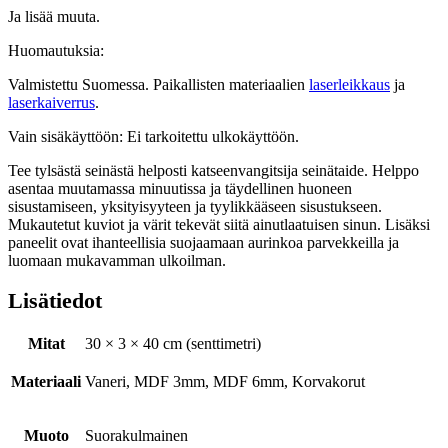
Ja lisää muuta.
Huomautuksia:
Valmistettu Suomessa. Paikallisten materiaalien
laserleikkaus
ja
laserkaiverrus
.
Vain sisäkäyttöön: Ei tarkoitettu ulkokäyttöön.
Tee tylsästä seinästä helposti katseenvangitsija seinätaide. Helppo
asentaa muutamassa minuutissa ja täydellinen huoneen
sisustamiseen, yksityisyyteen ja tyylikkääseen sisustukseen.
Mukautetut kuviot ja värit tekevät siitä ainutlaatuisen sinun. Lisäksi
paneelit ovat ihanteellisia suojaamaan aurinkoa parvekkeilla ja
luomaan mukavamman ulkoilman.
Lisätiedot
Mitat
30 × 3 × 40 cm (senttimetri)
Materiaali
Vaneri, MDF 3mm, MDF 6mm, Korvakorut
Muoto
Suorakulmainen