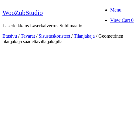
Skip
Menu
to
WooZubStudio
content
View
View Cart
0
shopping
Laserleikkaus Laserkaiverrus Sublimaatio
cart
Etusivu
/
Tavarat
/
Sisustuskoristeet
/
Tilanjakaja
/ Geometrinen
tilanjakaja säädettävillä jakajilla