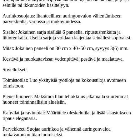
seinille tai ikkunoiden käsittelyyn.
Aurinkosuojaus: Ihanteellinen auringonvalon vähentämiseen
parvekkeilla, varjossa ja mukavuudessa.
Sisältö: Jokainen sarja sisältää 6 paneelia, ripustusrenkaita ja
liitinrenkaita. Useita sarjoja voidaan laajentaa seinällesi sopivaksi.
Mitat: Jokainen paneeli on 30 cm x 40~50 cm, syvyys 3(6) mm.
Kestävä ja muokattavissa: vedenpitävä, pestävä ja maalattava.
Sovellukset:
Toimistotilat: Luo yksityisiä työtiloja tai kokoustiloja avoimeen
toimistoon.
Pienet huoneet: Maksimoi tilan tehokkuus jakamalla suuremmat
huoneet toiminnallisiin alueisiin.
Kahvilat ja ravintolat: Määrittele oleskelutilat ja lisää sisustukseen
ripaus eleganssia.
Parvekkeet: Suojaa aurinkoa ja vähennä auringonvaloa
mukavamman tilan luomiseksi.