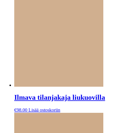
Ilmava tilanjakaja liukuovilla
€
98.00
Lisää ostoskoriin