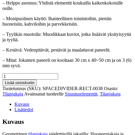
– Helppo asennus: Yhdistä elementit koukuilla kaikenkokoisille
osille.
– Monipuolinen käyttö: Ihanteellinen toimistoihin, pieniin
huoneisiin, kahviloihin ja parvekkeisiin.
– Tyylikäs muotoilu: Muodikkaat kuviot, jotka lisäävät yksityisyyttä
ja tyyliä.
– Kestävä: Vedenpitävät, pestävät ja maalattavat paneelit.
– Mitat: Jokainen paneeli on kooltaan 30 cm x 40~50 cm ja on 3 (6)
mm syvä.
Geometrinen
tilanjakaja
Lisää ostoskoriin
säädettävillä
Tuotetunnus (SKU):
SPACEDIVIDER-RECT-0038
Osasto:
jakajilla
Tilanjakaja
Avainsanat tuotteelle
Sisustuselementit
,
Tilanjakaja
määrä
Kuvaus
Lisätiedot
Kuvaus
Geometrinen
tilanjakaja
säädettävillä jakajilla: Huoneenjakaja ja