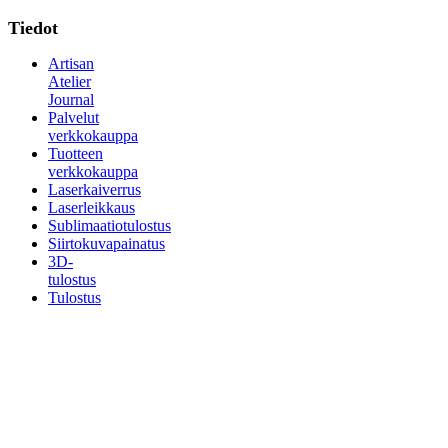
Tiedot
Artisan
Atelier
Journal
Palvelut
verkkokauppa
Tuotteen
verkkokauppa
Laserkaiverrus
Laserleikkaus
Sublimaatiotulostus
Siirtokuvapainatus
3D-
tulostus
Tulostus