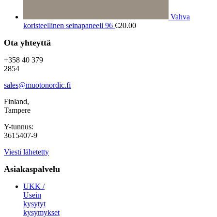
Vahva
koristeellinen seinapaneeli 96
€
20.00
Ota yhteyttä
+358 40 379
2854
sales@muotonordic.fi
Finland,
Tampere
Y-tunnus:
3615407-9
Viesti lähetetty
Asiakaspalvelu
UKK /
Usein
kysytyt
kysymykset