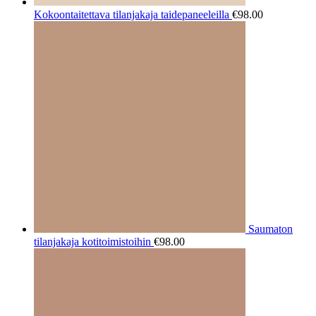
Kokoontaitettava tilanjakaja taidepaneeleilla
€
98.00
Saumaton
tilanjakaja kotitoimistoihin
€
98.00