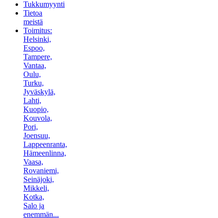
Tukkumyynti
Tietoa
meistä
Toimitus:
Helsinki,
Espoo,
Tampere,
Vantaa,
Oulu,
Turku,
Jyväskylä,
Lahti,
Kuopio,
Kouvola,
Pori,
Joensuu,
Lappeenranta,
Hämeenlinna,
Vaasa,
Rovaniemi,
Seinäjoki,
Mikkeli,
Kotka,
Salo ja
enemmän...