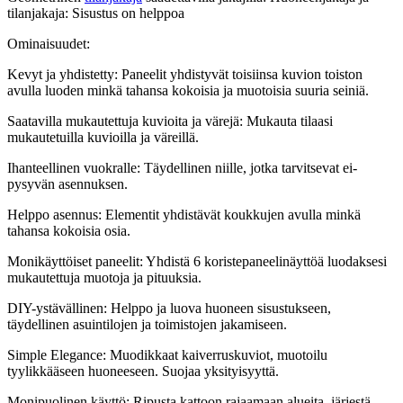
tilanjakaja: Sisustus on helppoa
Ominaisuudet:
Kevyt ja yhdistetty: Paneelit yhdistyvät toisiinsa kuvion toiston
avulla luoden minkä tahansa kokoisia ja muotoisia suuria seiniä.
Saatavilla mukautettuja kuvioita ja värejä: Mukauta tilaasi
mukautetuilla kuvioilla ja väreillä.
Ihanteellinen vuokralle: Täydellinen niille, jotka tarvitsevat ei-
pysyvän asennuksen.
Helppo asennus: Elementit yhdistävät koukkujen avulla minkä
tahansa kokoisia osia.
Monikäyttöiset paneelit: Yhdistä 6 koristepaneelinäyttöä luodaksesi
mukautettuja muotoja ja pituuksia.
DIY-ystävällinen: Helppo ja luova huoneen sisustukseen,
täydellinen asuintilojen ja toimistojen jakamiseen.
Simple Elegance: Muodikkaat kaiverruskuviot, muotoilu
tyylikkääseen huoneeseen. Suojaa yksityisyyttä.
Monipuolinen käyttö: Ripusta kattoon rajaamaan alueita, järjestä