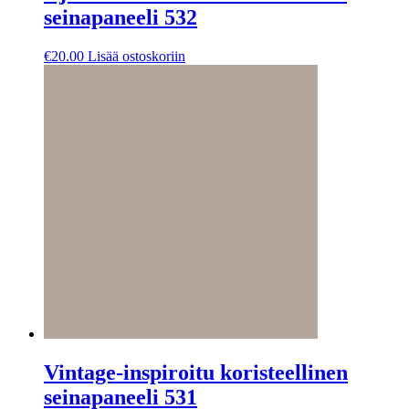
seinapaneeli 532
€
20.00
Lisää ostoskoriin
Vintage-inspiroitu koristeellinen
seinapaneeli 531