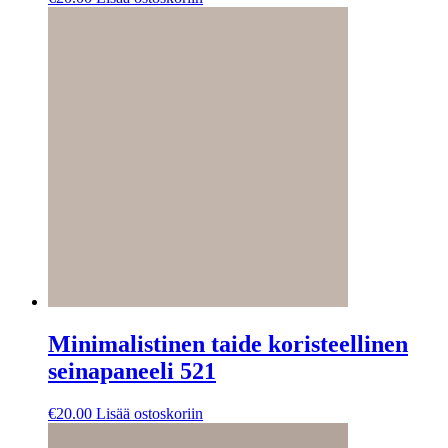
Minimalistinen taide koristeellinen
seinapaneeli 521
€
20.00
Lisää ostoskoriin