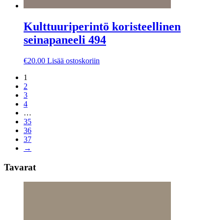
Kulttuuriperintö koristeellinen
seinapaneeli 494
€
20.00
Lisää ostoskoriin
1
2
3
4
…
35
36
37
→
Tavarat