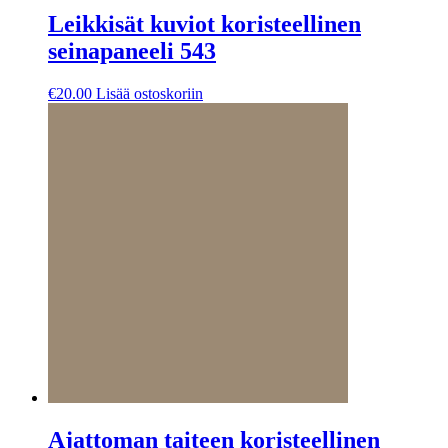
Leikkisät kuviot koristeellinen
seinapaneeli 543
€
20.00
Lisää ostoskoriin
Ajattoman taiteen koristeellinen