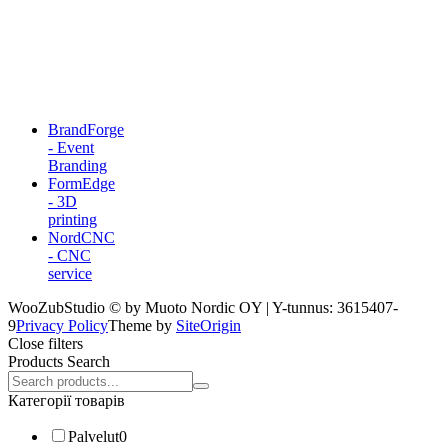
BrandForge
- Event
Branding
FormEdge
- 3D
printing
NordCNC
- CNC
service
WooZubStudio © by Muoto Nordic OY | Y-tunnus: 3615407-
9
Privacy Policy
Theme by
SiteOrigin
Close filters
Products Search
Search
products:
Категорії товарів
Palvelut
0