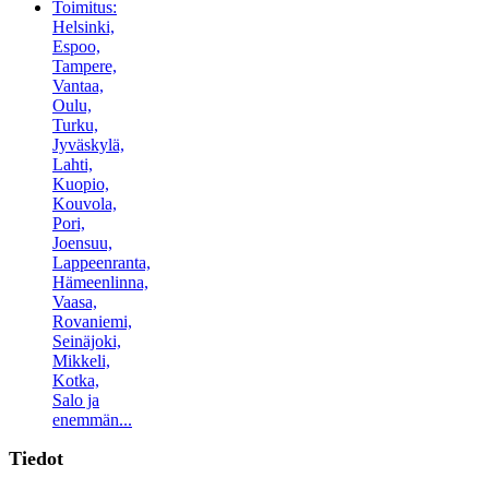
Toimitus:
Helsinki,
Espoo,
Tampere,
Vantaa,
Oulu,
Turku,
Jyväskylä,
Lahti,
Kuopio,
Kouvola,
Pori,
Joensuu,
Lappeenranta,
Hämeenlinna,
Vaasa,
Rovaniemi,
Seinäjoki,
Mikkeli,
Kotka,
Salo ja
enemmän...
Tiedot