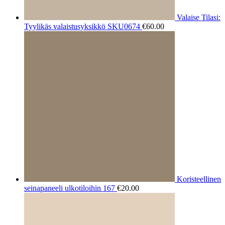
Valaise Tilasi:
Tyylikäs valaistusyksikkö SKU0674
€
60.00
Koristeellinen
seinapaneeli ulkotiloihin 167
€
20.00