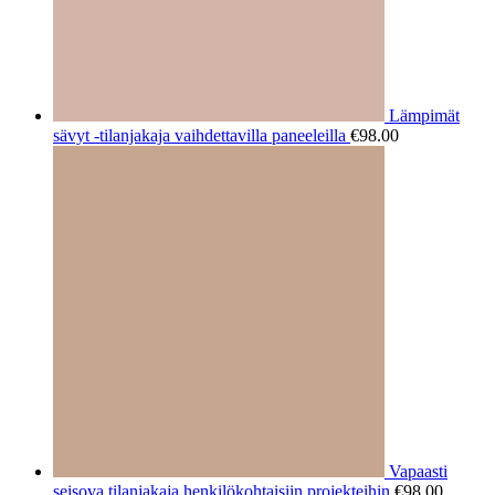
Lämpimät
sävyt -tilanjakaja vaihdettavilla paneeleilla
€
98.00
Vapaasti
seisova tilanjakaja henkilökohtaisiin projekteihin
€
98.00