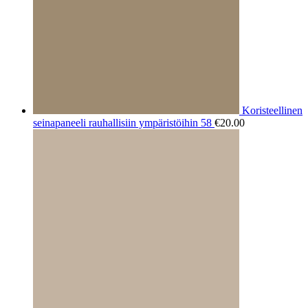
Koristeellinen
seinapaneeli rauhallisiin ympäristöihin 58
€
20.00