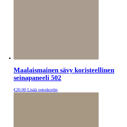
Maalaismainen sävy koristeellinen
seinapaneeli 502
€
20.00
Lisää ostoskoriin