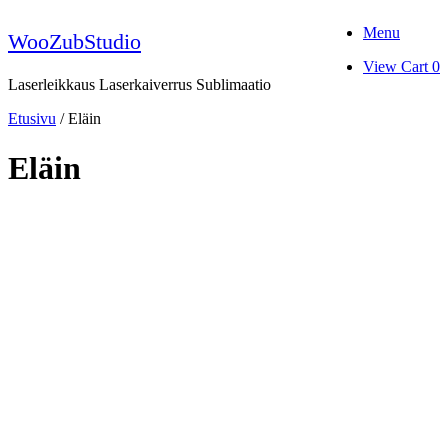
Skip
Menu
to
WooZubStudio
content
View
View Cart
0
shopping
Laserleikkaus Laserkaiverrus Sublimaatio
cart
Etusivu
/ Eläin
Eläin