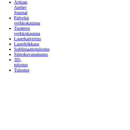
Artisan
Atelier
Journal
Palvelut
verkkokauppa
Tuotteen
verkkokauppa
Laserkaiverrus
Laserleikkaus
Sublimaatiotulostus
Siirtokuvapainatus
3D-
tulostus
Tulostus