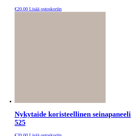
€
20.00
Lisää ostoskoriin
Nykytaide koristeellinen seinapaneeli
525
€
20.00
Lisää ostoskoriin