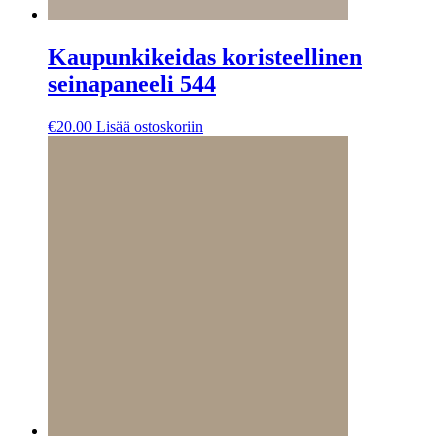
Kaupunkikeidas koristeellinen
seinapaneeli 544
€
20.00
Lisää ostoskoriin