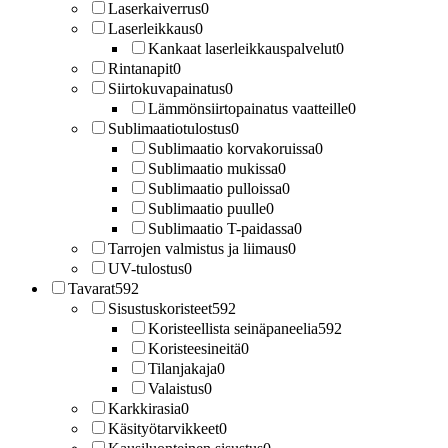
Laserkaiverrus
0
Laserleikkaus
0
Kankaat laserleikkauspalvelut
0
Rintanapit
0
Siirtokuvapainatus
0
Lämmönsiirtopainatus vaatteille
0
Sublimaatiotulostus
0
Sublimaatio korvakoruissa
0
Sublimaatio mukissa
0
Sublimaatio pulloissa
0
Sublimaatio puulle
0
Sublimaatio T-paidassa
0
Tarrojen valmistus ja liimaus
0
UV-tulostus
0
Tavarat
592
Sisustuskoristeet
592
Koristeellista seinäpaneelia
592
Koristeesineitä
0
Tilanjakaja
0
Valaistus
0
Karkkirasia
0
Käsityötarvikkeet
0