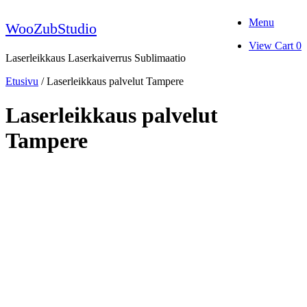
Skip
Menu
to
WooZubStudio
content
View
View Cart
0
shopping
Laserleikkaus Laserkaiverrus Sublimaatio
cart
Etusivu
/ Laserleikkaus palvelut Tampere
Laserleikkaus palvelut
Tampere