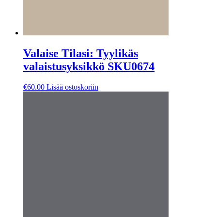
Valaise Tilasi: Tyylikäs
valaistusyksikkö SKU0674
€
60.00
Lisää ostoskoriin