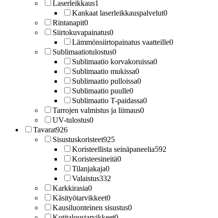
Laserleikkaus
1
Kankaat laserleikkauspalvelut
0
Rintanapit
0
Siirtokuvapainatus
0
Lämmönsiirtopainatus vaatteille
0
Sublimaatiotulostus
0
Sublimaatio korvakoruissa
0
Sublimaatio mukissa
0
Sublimaatio pulloissa
0
Sublimaatio puulle
0
Sublimaatio T-paidassa
0
Tarrojen valmistus ja liimaus
0
UV-tulostus
0
Tavarat
926
Sisustuskoristeet
925
Koristeellista seinäpaneelia
592
Koristeesineitä
0
Tilanjakaja
0
Valaistus
332
Karkkirasia
0
Käsityötarvikkeet
0
Kausiluonteinen sisustus
0
Kotitaloustarvikkeet
0