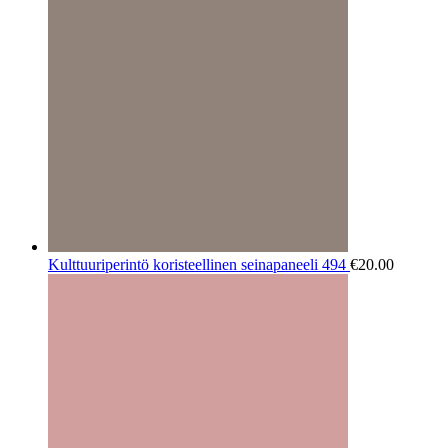
Kulttuuriperintö koristeellinen seinapaneeli 494
€
20.00