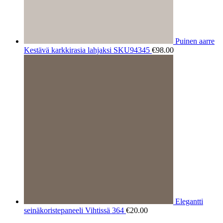
Puinen aarre
Kestävä karkkirasia lahjaksi SKU94345
€
98.00
Elegantti
seinäkoristepaneeli Vihtissä 364
€
20.00