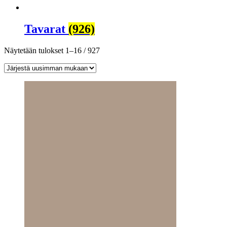
Tavarat
(926)
Sorted
Näytetään tulokset 1–16 / 927
by
latest