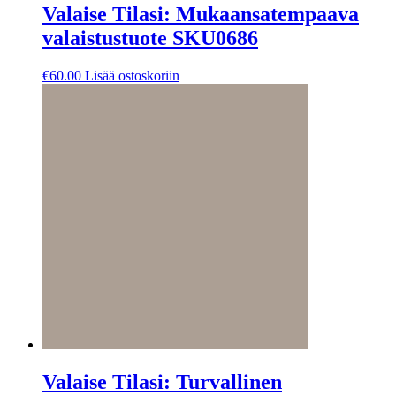
Valaise Tilasi: Mukaansatempaava
valaistustuote SKU0686
€
60.00
Lisää ostoskoriin
Valaise Tilasi: Turvallinen