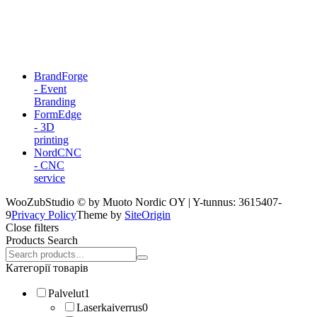
BrandForge
- Event
Branding
FormEdge
- 3D
printing
NordCNC
- CNC
service
WooZubStudio © by Muoto Nordic OY | Y-tunnus: 3615407-
9
Privacy Policy
Theme by
SiteOrigin
Close filters
Products Search
Search
products:
Категорії товарів
Palvelut
1
Laserkaiverrus
0