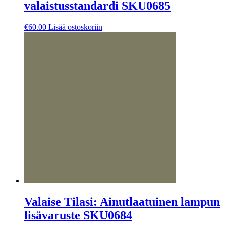
valaistusstandardi SKU0685
€
60.00
Lisää ostoskoriin
Valaise Tilasi: Ainutlaatuinen lampun
lisävaruste SKU0684