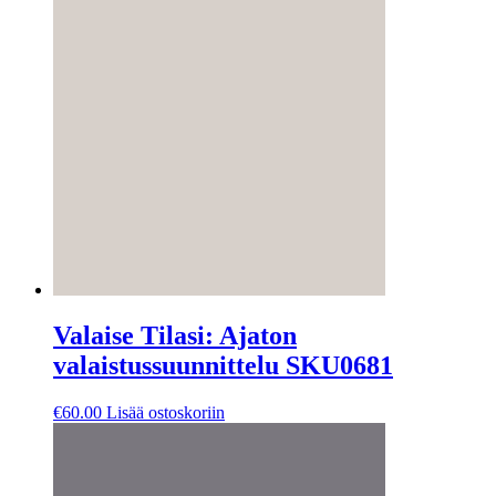
Valaise Tilasi: Ajaton
valaistussuunnittelu SKU0681
€
60.00
Lisää ostoskoriin