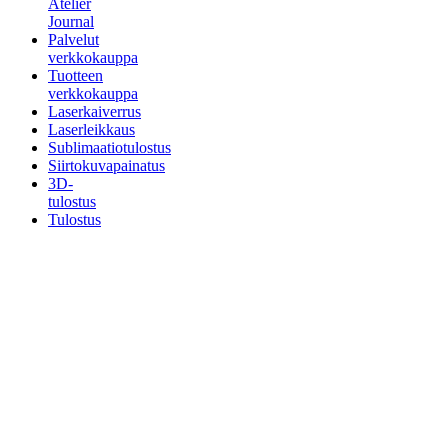
Atelier
Journal
Palvelut
verkkokauppa
Tuotteen
verkkokauppa
Laserkaiverrus
Laserleikkaus
Sublimaatiotulostus
Siirtokuvapainatus
3D-
tulostus
Tulostus