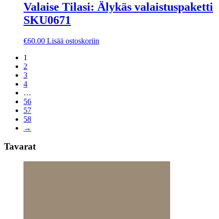
Valaise Tilasi: Älykäs valaistuspaketti
SKU0671
€
60.00
Lisää ostoskoriin
1
2
3
4
…
56
57
58
→
Tavarat