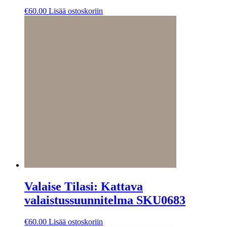
€
60.00
Lisää ostoskoriin
Valaise Tilasi: Kattava
valaistussuunnitelma SKU0683
€
60.00
Lisää ostoskoriin