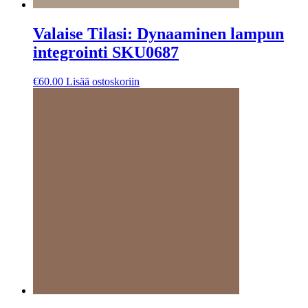
Valaise Tilasi: Dynaaminen lampun
integrointi SKU0687
€
60.00
Lisää ostoskoriin