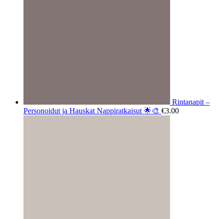
Rintanapit –
Personoidut ja Hauskat Nappiratkaisut 🌟🎨
€
3.00