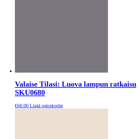
Valaise Tilasi: Luova lampun ratkaisu
SKU0680
€
60.00
Lisää ostoskoriin