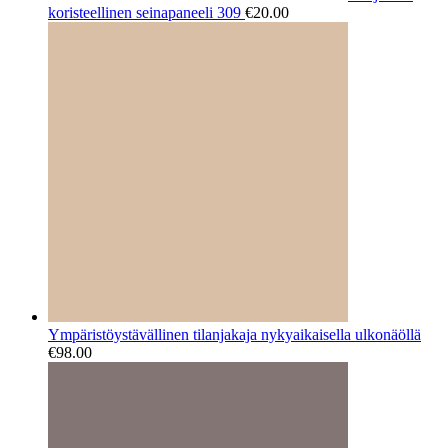
koristeellinen seinapaneeli 309
€
20.00
Ympäristöystävällinen tilanjakaja nykyaikaisella ulkonäöllä
€
98.00