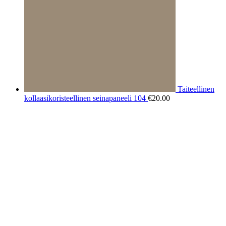
Taiteellinen
kollaasikoristeellinen seinapaneeli 104
€
20.00