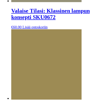
Valaise Tilasi: Klassinen lampun
konsepti SKU0672
€
60.00
Lisää ostoskoriin