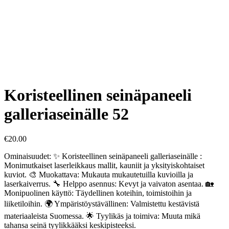
Koristeellinen seinäpaneeli
galleriaseinälle 52
€
20.00
Ominaisuudet: ✨ Koristeellinen seinäpaneeli galleriaseinälle :
Monimutkaiset laserleikkaus mallit, kauniit ja yksityiskohtaiset
kuviot. 🎨 Muokattava: Mukauta mukautetuilla kuvioilla ja
laserkaiverrus. 🔧 Helppo asennus: Kevyt ja vaivaton asentaa. 🏡
Monipuolinen käyttö: Täydellinen koteihin, toimistoihin ja
liiketiloihin. 🌍 Ympäristöystävällinen: Valmistettu kestävistä
materiaaleista Suomessa. 🌟 Tyylikäs ja toimiva: Muuta mikä
tahansa seinä tyylikkääksi keskipisteeksi.