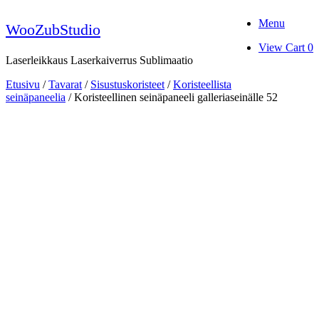
Skip
Menu
to
WooZubStudio
content
View
View Cart
0
shopping
Laserleikkaus Laserkaiverrus Sublimaatio
cart
Etusivu
/
Tavarat
/
Sisustuskoristeet
/
Koristeellista
seinäpaneelia
/ Koristeellinen seinäpaneeli galleriaseinälle 52