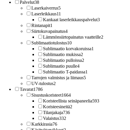
Palvelut
38
Laserkaiverrus
5
Laserleikkaus
11
Kankaat laserleikkauspalvelut
3
Rintanapit
1
Siirtokuvapainatus
4
Lämmönsiirtopainatus vaatteille
2
Sublimaatiotulostus
10
Sublimaatio korvakoruissa
1
Sublimaatio mukissa
2
Sublimaatio pulloissa
2
Sublimaatio puulle
4
Sublimaatio T-paidassa
1
Tarrojen valmistus ja liimaus
5
UV-tulostus
2
Tavarat
1786
Sisustuskoristeet
1664
Koristeellista seinäpaneelia
593
Koristeesineitä
2
Tilanjakaja
736
Valaistus
332
Karkkirasia
76
Käsityötarvikkeet
2