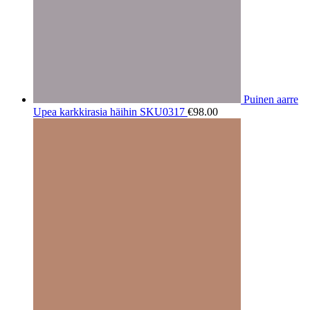
Puinen aarre
Upea karkkirasia häihin SKU0317
€
98.00