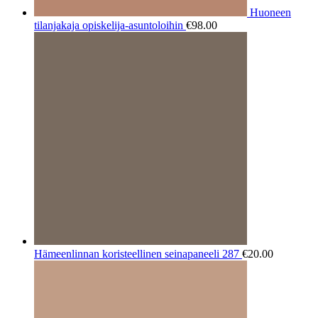
Huoneen
tilanjakaja opiskelija-asuntoloihin
€
98.00
Hämeenlinnan koristeellinen seinapaneeli 287
€
20.00