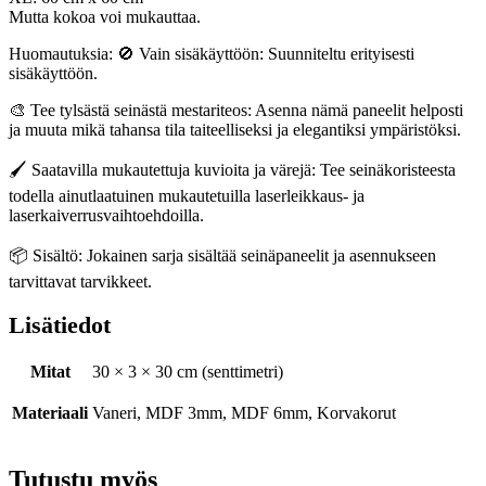
Mutta kokoa voi mukauttaa.
Huomautuksia: 🚫 Vain sisäkäyttöön: Suunniteltu erityisesti
sisäkäyttöön.
🎨 Tee tylsästä seinästä mestariteos: Asenna nämä paneelit helposti
ja muuta mikä tahansa tila taiteelliseksi ja elegantiksi ympäristöksi.
🖌️ Saatavilla mukautettuja kuvioita ja värejä: Tee seinäkoristeesta
todella ainutlaatuinen mukautetuilla laserleikkaus- ja
laserkaiverrusvaihtoehdoilla.
📦 Sisältö: Jokainen sarja sisältää seinäpaneelit ja asennukseen
tarvittavat tarvikkeet.
Lisätiedot
Mitat
30 × 3 × 30 cm (senttimetri)
Materiaali
Vaneri, MDF 3mm, MDF 6mm, Korvakorut
Tutustu myös