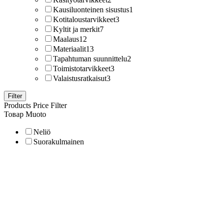
Kausiluonteinen sisustus
1
Kotitaloustarvikkeet
3
Kyltit ja merkit
7
Maalaus
12
Materiaalit
13
Tapahtuman suunnittelu
2
Toimistotarvikkeet
3
Valaistusratkaisut
3
Filter
Products Price Filter
Товар Muoto
Neliö
Suorakulmainen