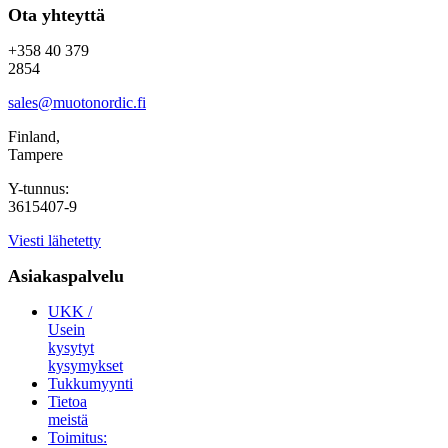
Ota yhteyttä
+358 40 379
2854
sales@muotonordic.fi
Finland,
Tampere
Y-tunnus:
3615407-9
Viesti lähetetty
Asiakaspalvelu
UKK /
Usein
kysytyt
kysymykset
Tukkumyynti
Tietoa
meistä
Toimitus: