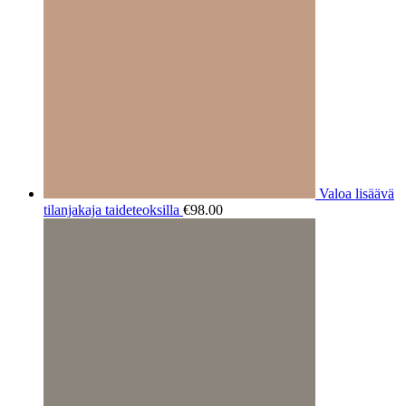
Valoa lisäävä
tilanjakaja taideteoksilla
€
98.00