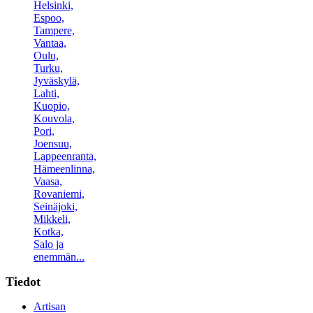
Helsinki,
Espoo,
Tampere,
Vantaa,
Oulu,
Turku,
Jyväskylä,
Lahti,
Kuopio,
Kouvola,
Pori,
Joensuu,
Lappeenranta,
Hämeenlinna,
Vaasa,
Rovaniemi,
Seinäjoki,
Mikkeli,
Kotka,
Salo ja
enemmän...
Tiedot
Artisan