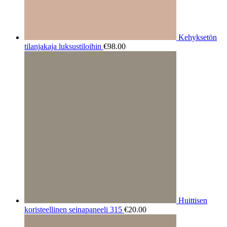
Kehyksetön
tilanjakaja luksustiloihin
€
98.00
Huittisen
koristeellinen seinapaneeli 315
€
20.00