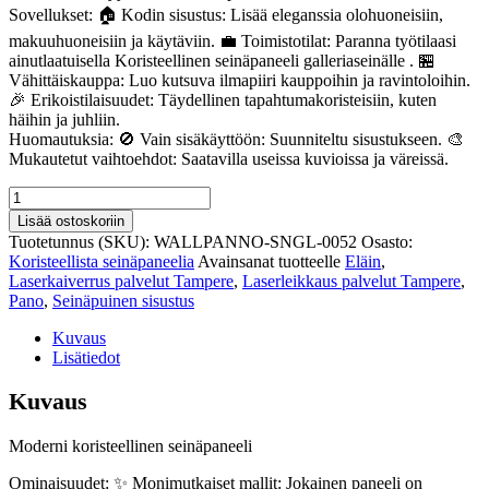
Sovellukset: 🏠 Kodin sisustus: Lisää eleganssia olohuoneisiin,
makuuhuoneisiin ja käytäviin. 💼 Toimistotilat: Paranna työtilaasi
ainutlaatuisella Koristeellinen seinäpaneeli galleriaseinälle . 🏪
Vähittäiskauppa: Luo kutsuva ilmapiiri kauppoihin ja ravintoloihin.
🎉 Erikoistilaisuudet: Täydellinen tapahtumakoristeisiin, kuten
häihin ja juhliin.
Huomautuksia: 🚫 Vain sisäkäyttöön: Suunniteltu sisustukseen. 🎨
Mukautetut vaihtoehdot: Saatavilla useissa kuvioissa ja väreissä.
Koristeellinen
seinäpaneeli
Lisää ostoskoriin
galleriaseinälle
Tuotetunnus (SKU):
WALLPANNO-SNGL-0052
Osasto:
52
Koristeellista seinäpaneelia
Avainsanat tuotteelle
Eläin
,
määrä
Laserkaiverrus palvelut Tampere
,
Laserleikkaus palvelut Tampere
,
Pano
,
Seinäpuinen sisustus
Kuvaus
Lisätiedot
Kuvaus
Moderni koristeellinen seinäpaneeli
Ominaisuudet: ✨ Monimutkaiset mallit: Jokainen paneeli on