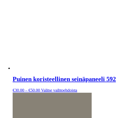
€50.00
useampi
muunnelma.
Voit
tehdä
valinnat
tuotteen
sivulla.
Puinen koristeellinen seinäpaneeli 592
Hintaluokka:
Tällä
€
30.00
–
€
50.00
Valitse vaihtoehdoista
€30.00
tuotteella
-
on
€50.00
useampi
muunnelma.
Voit