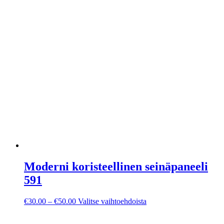
Moderni koristeellinen seinäpaneeli
591
Hintaluokka:
Tällä
€
30.00
–
€
50.00
Valitse vaihtoehdoista
€30.00
tuotteella
-
on