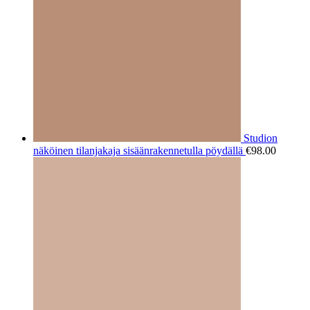
Studion
näköinen tilanjakaja sisäänrakennetulla pöydällä
€
98.00