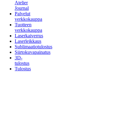
Atelier
Journal
Palvelut
verkkokauppa
Tuotteen
verkkokauppa
Laserkaiverrus
Laserleikkaus
Sublimaatiotulostus
Siirtokuvapainatus
3D-
tulostus
Tulostus