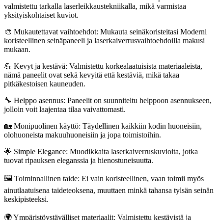
valmistettu tarkalla laserleikkaustekniikalla, mikä varmistaa
yksityiskohtaiset kuviot.
🎨 Mukautettavat vaihtoehdot: Mukauta seinäkoristeitasi Moderni
koristeellinen seinäpaneeli ja laserkaiverrusvaihtoehdoilla makusi
mukaan.
💪 Kevyt ja kestävä: Valmistettu korkealaatuisista materiaaleista,
nämä paneelit ovat sekä kevyitä että kestäviä, mikä takaa
pitkäkestoisen kauneuden.
🔧 Helppo asennus: Paneelit on suunniteltu helppoon asennukseen,
jolloin voit laajentaa tilaa vaivattomasti.
🏡 Monipuolinen käyttö: Täydellinen kaikkiin kodin huoneisiin,
olohuoneista makuuhuoneisiin ja jopa toimistoihin.
🌟 Simple Elegance: Muodikkaita laserkaiverruskuvioita, jotka
tuovat ripauksen eleganssia ja hienostuneisuutta.
🖼️ Toiminnallinen taide: Ei vain koristeellinen, vaan toimii myös
ainutlaatuisena taideteoksena, muuttaen minkä tahansa tylsän seinän
keskipisteeksi.
🌍 Ympäristöystävälliset materiaalit: Valmistettu kestävistä ja