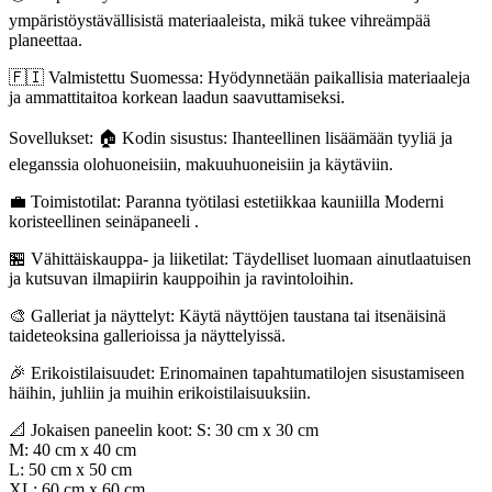
ympäristöystävällisistä materiaaleista, mikä tukee vihreämpää
planeettaa.
🇫🇮 Valmistettu Suomessa: Hyödynnetään paikallisia materiaaleja
ja ammattitaitoa korkean laadun saavuttamiseksi.
Sovellukset: 🏠 Kodin sisustus: Ihanteellinen lisäämään tyyliä ja
eleganssia olohuoneisiin, makuuhuoneisiin ja käytäviin.
💼 Toimistotilat: Paranna työtilasi estetiikkaa kauniilla Moderni
koristeellinen seinäpaneeli .
🏪 Vähittäiskauppa- ja liiketilat: Täydelliset luomaan ainutlaatuisen
ja kutsuvan ilmapiirin kauppoihin ja ravintoloihin.
🎨 Galleriat ja näyttelyt: Käytä näyttöjen taustana tai itsenäisinä
taideteoksina gallerioissa ja näyttelyissä.
🎉 Erikoistilaisuudet: Erinomainen tapahtumatilojen sisustamiseen
häihin, juhliin ja muihin erikoistilaisuuksiin.
📐 Jokaisen paneelin koot: S: 30 cm x 30 cm
M: 40 cm x 40 cm
L: 50 cm x 50 cm
XL: 60 cm x 60 cm