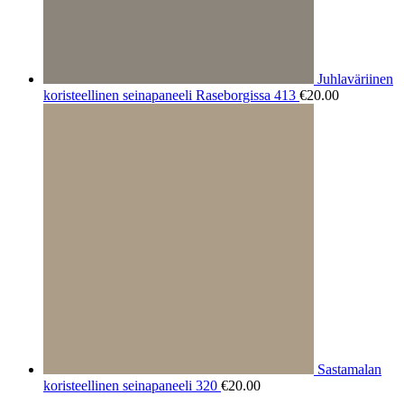
Juhlaväriinen
koristeellinen seinapaneeli Raseborgissa 413
€
20.00
Sastamalan
koristeellinen seinapaneeli 320
€
20.00