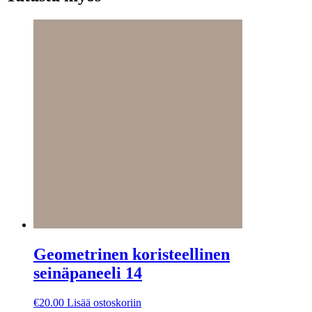
Geometrinen koristeellinen
seinäpaneeli 14
€
20.00
Lisää ostoskoriin