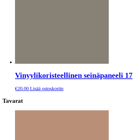
tehdä
valinnat
tuotteen
sivulla.
Vinyylikoristeellinen seinäpaneeli 17
€
20.00
Lisää ostoskoriin
Tavarat