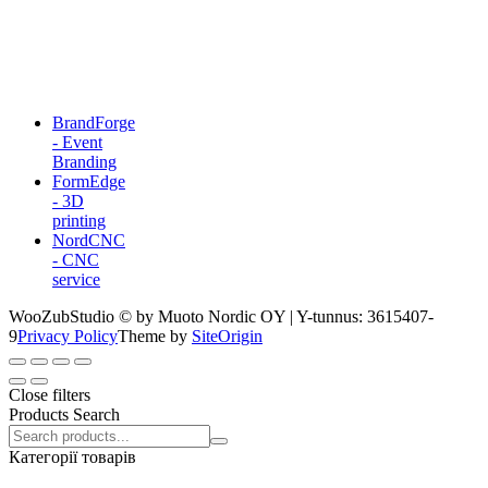
BrandForge
- Event
Branding
FormEdge
- 3D
printing
NordCNC
- CNC
service
WooZubStudio © by Muoto Nordic OY | Y-tunnus: 3615407-
9
Privacy Policy
Theme by
SiteOrigin
Close filters
Products Search
Search
products:
Категорії товарів