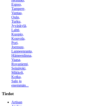
Helsinki,
Espoo,
Tampere,
Vantaa,
Oulu,
Turku,
Jyväskylä,
Lahti,
Kuopio,
Kouvola,
Pori,
Joensuu,
Lappeenranta,
Hämeenlinna,
Vaasa,
Rovaniemi,
Seinäjoki,
Mikkeli,
Kotka,
Salo ja
enemmän...
Tiedot
Artisan