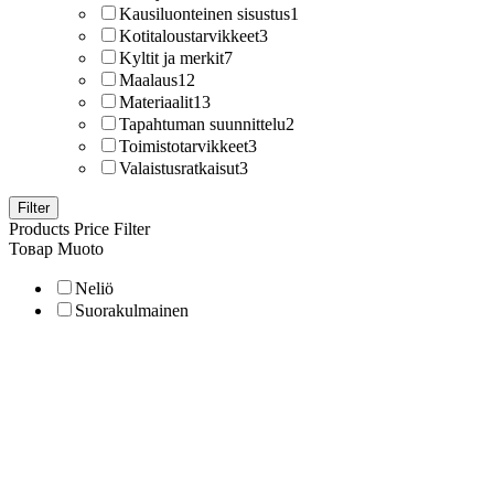
Kausiluonteinen sisustus
1
Kotitaloustarvikkeet
3
Kyltit ja merkit
7
Maalaus
12
Materiaalit
13
Tapahtuman suunnittelu
2
Toimistotarvikkeet
3
Valaistusratkaisut
3
Filter
Products Price Filter
Товар Muoto
Neliö
Suorakulmainen