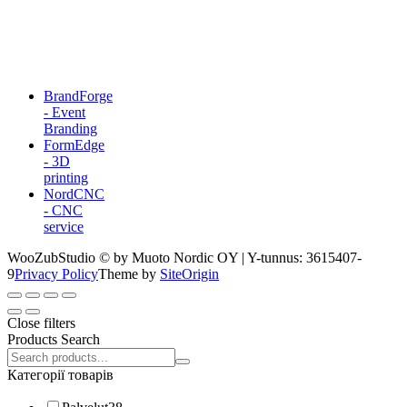
BrandForge
- Event
Branding
FormEdge
- 3D
printing
NordCNC
- CNC
service
WooZubStudio © by Muoto Nordic OY | Y-tunnus: 3615407-
9
Privacy Policy
Theme by
SiteOrigin
Close filters
Products Search
Search
products:
Категорії товарів