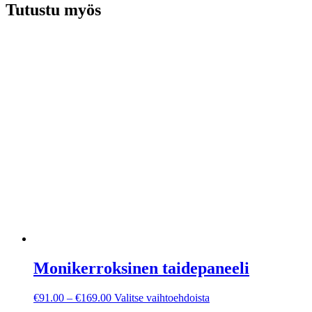
Tutustu myös
Monikerroksinen taidepaneeli
Hintaluokka:
Tällä
€
91.00
–
€
169.00
Valitse vaihtoehdoista
€91.00
tuotteella