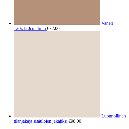
Vaneri
120x120cm 4mm
€
72.00
Luonnollinen
tilanjakaja sisätilojen jakajiksi
€
98.00