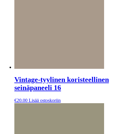
Voit
tehdä
valinnat
tuotteen
sivulla.
Vintage-tyylinen koristeellinen
seinäpaneeli 16
€
20.00
Lisää ostoskoriin