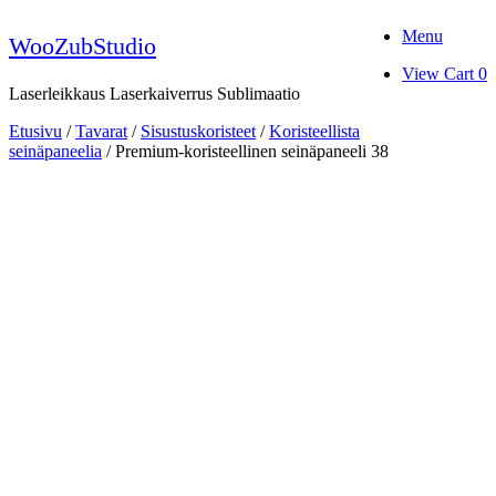
Skip
Menu
to
WooZubStudio
content
View
View Cart
0
shopping
Laserleikkaus Laserkaiverrus Sublimaatio
cart
Etusivu
/
Tavarat
/
Sisustuskoristeet
/
Koristeellista
seinäpaneelia
/ Premium-koristeellinen seinäpaneeli 38