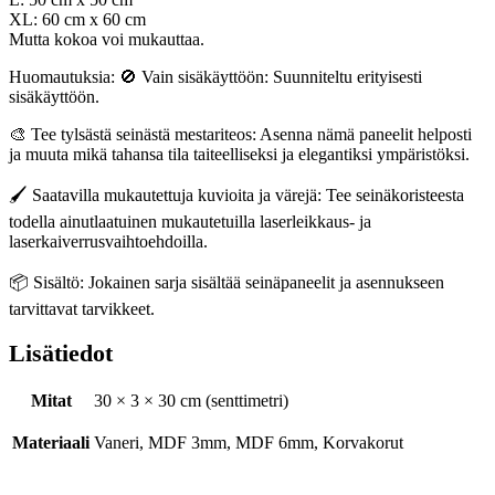
XL: 60 cm x 60 cm
Mutta kokoa voi mukauttaa.
Huomautuksia: 🚫 Vain sisäkäyttöön: Suunniteltu erityisesti
sisäkäyttöön.
🎨 Tee tylsästä seinästä mestariteos: Asenna nämä paneelit helposti
ja muuta mikä tahansa tila taiteelliseksi ja elegantiksi ympäristöksi.
🖌️ Saatavilla mukautettuja kuvioita ja värejä: Tee seinäkoristeesta
todella ainutlaatuinen mukautetuilla laserleikkaus- ja
laserkaiverrusvaihtoehdoilla.
📦 Sisältö: Jokainen sarja sisältää seinäpaneelit ja asennukseen
tarvittavat tarvikkeet.
Lisätiedot
Mitat
30 × 3 × 30 cm (senttimetri)
Materiaali
Vaneri, MDF 3mm, MDF 6mm, Korvakorut