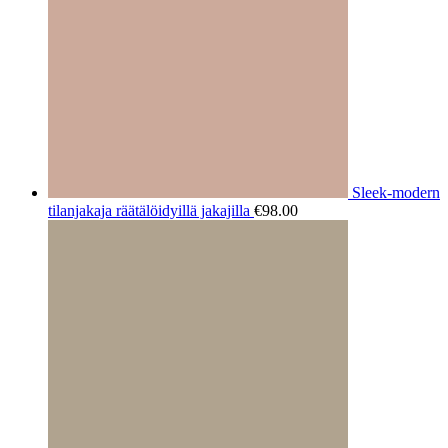
Sleek-modern
tilanjakaja räätälöidyillä jakajilla
€
98.00