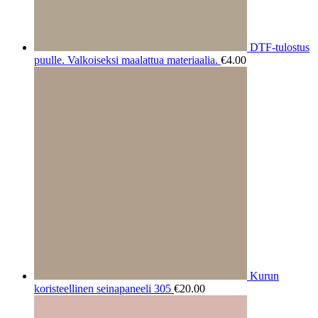
DTF-tulostus
puulle. Valkoiseksi maalattua materiaalia.
€
4.00
Kurun
koristeellinen seinapaneeli 305
€
20.00