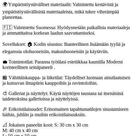
🌍 Ympäristöystävälliset materiaalit: Valmistettu kestävistä ja
ympäristöystävällisistä materiaaleista, mikä tukee vihreämpää
planeettaa.
🇫🇮 Valmistettu Suomessa: Hyödynnetään paikallisia materiaaleja
ja ammattitaitoa korkean laadun saavuttamiseksi.
Sovellukset: 🏠 Kodin sisustus: Ihanteellinen lisäämään tyyliä ja
eleganssia olohuoneisiin, makuuhuoneisiin ja käytäviin.
💼 Toimistotilat: Paranna työtilasi estetiikkaa kauniilla Moderni
koristeellinen seinäpaneeli .
🏪 Vähittäiskauppa- ja liiketilat: Täydelliset luomaan ainutlaatuisen
ja kutsuvan ilmapiirin kauppoihin ja ravintoloihin.
🎨 Galleriat ja näyttelyt: Käytä näyttöjen taustana tai itsenäisinä
taideteoksina gallerioissa ja näyttelyissä.
🎉 Erikoistilaisuudet: Erinomainen tapahtumatilojen sisustamiseen
häihin, juhliin ja muihin erikoistilaisuuksiin.
📐 Jokaisen paneelin koot: S: 30 cm x 30 cm
M: 40 cm x 40 cm
L: 50 cm x 50 cm