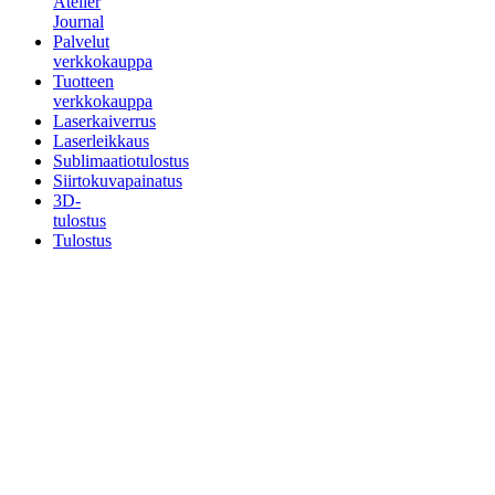
Atelier
Journal
Palvelut
verkkokauppa
Tuotteen
verkkokauppa
Laserkaiverrus
Laserleikkaus
Sublimaatiotulostus
Siirtokuvapainatus
3D-
tulostus
Tulostus