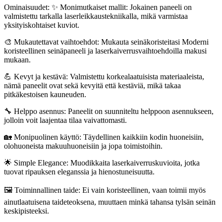
Ominaisuudet: ✨ Monimutkaiset mallit: Jokainen paneeli on
valmistettu tarkalla laserleikkaustekniikalla, mikä varmistaa
yksityiskohtaiset kuviot.
🎨 Mukautettavat vaihtoehdot: Mukauta seinäkoristeitasi Moderni
koristeellinen seinäpaneeli ja laserkaiverrusvaihtoehdoilla makusi
mukaan.
💪 Kevyt ja kestävä: Valmistettu korkealaatuisista materiaaleista,
nämä paneelit ovat sekä kevyitä että kestäviä, mikä takaa
pitkäkestoisen kauneuden.
🔧 Helppo asennus: Paneelit on suunniteltu helppoon asennukseen,
jolloin voit laajentaa tilaa vaivattomasti.
🏡 Monipuolinen käyttö: Täydellinen kaikkiin kodin huoneisiin,
olohuoneista makuuhuoneisiin ja jopa toimistoihin.
🌟 Simple Elegance: Muodikkaita laserkaiverruskuvioita, jotka
tuovat ripauksen eleganssia ja hienostuneisuutta.
🖼️ Toiminnallinen taide: Ei vain koristeellinen, vaan toimii myös
ainutlaatuisena taideteoksena, muuttaen minkä tahansa tylsän seinän
keskipisteeksi.