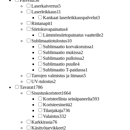
Palvelut
38
Laserkaiverrus
5
Laserleikkaus
11
Kankaat laserleikkauspalvelut
3
Rintanapit
1
Siirtokuvapainatus
4
Lämmönsiirtopainatus vaatteille
2
Sublimaatiotulostus
10
Sublimaatio korvakoruissa
1
Sublimaatio mukissa
2
Sublimaatio pulloissa
2
Sublimaatio puulle
4
Sublimaatio T-paidassa
1
Tarrojen valmistus ja liimaus
5
UV-tulostus
2
Tavarat
1786
Sisustuskoristeet
1664
Koristeellista seinäpaneelia
593
Koristeesineitä
2
Tilanjakaja
736
Valaistus
332
Karkkirasia
76
Käsityötarvikkeet
2