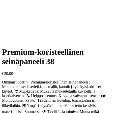
Premium-koristeellinen
seinäpaneeli 38
€
20.00
Ominaisuudet: ✨ Premium-koristeellinen seinäpaneeli :
Monimutkaiset laserleikkaus mallit, kauniit ja yksityiskohtaiset
kuviot. 🎨 Muokattava: Mukauta mukautetuilla kuvioilla ja
laserkaiverrus. 🔧 Helppo asennus: Kevyt ja vaivaton asentaa. 🏡
Monipuolinen käyttö: Täydellinen koteihin, toimistoihin ja
liiketiloihin. 🌍 Ympäristöystävällinen: Valmistettu kestävistä
materiaaleista Suomessa. 🌟 Tyylikäs ja toimiva: Muuta mikä