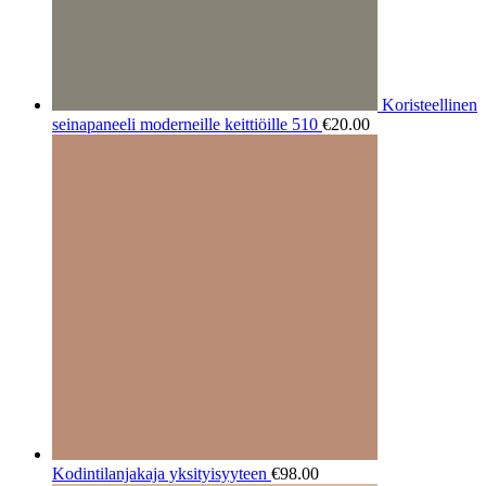
Koristeellinen
seinapaneeli moderneille keittiöille 510
€
20.00
Kodintilanjakaja yksityisyyteen
€
98.00