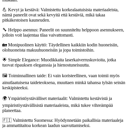
💪 Kevyt ja kestävä: Valmistettu korkealaatuisista materiaaleista,
nämä paneelit ovat sekä kevyitä että kestäviä, mikä takaa
pitkäkestoisen kauneuden.
🔧 Helppo asennus: Paneelit on suunniteltu helppoon asennukseen,
jolloin voit laajentaa tilaa vaivattomasti.
🏡 Monipuolinen käyttö: Täydellinen kaikkiin kodin huoneisiin,
olohuoneista makuuhuoneisiin ja jopa toimistoihin.
🌟 Simple Elegance: Muodikkaita laserkaiverruskuvioita, jotka
tuovat ripauksen eleganssia ja hienostuneisuutta.
🖼️ Toiminnallinen taide: Ei vain koristeellinen, vaan toimii myös
ainutlaatuisena taideteoksena, muuttaen minkä tahansa tylsän seinän
keskipisteeksi.
🌍 Ympäristöystävälliset materiaalit: Valmistettu kestävistä ja
ympäristöystävällisistä materiaaleista, mikä tukee vihreämpää
planeettaa.
🇫🇮 Valmistettu Suomessa: Hyödynnetään paikallisia materiaaleja
ja ammattitaitoa korkean laadun saavuttamiseksi.