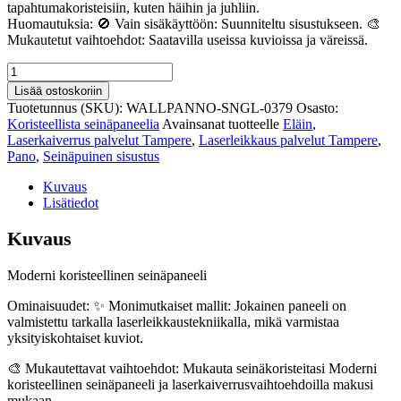
tapahtumakoristeisiin, kuten häihin ja juhliin.
Huomautuksia: 🚫 Vain sisäkäyttöön: Suunniteltu sisustukseen. 🎨
Mukautetut vaihtoehdot: Saatavilla useissa kuvioissa ja väreissä.
Ekologinen
koristeellinen
Lisää ostoskoriin
seinapaneeli
Tuotetunnus (SKU):
WALLPANNO-SNGL-0379
Osasto:
Kemiönsaarella
Koristeellista seinäpaneelia
Avainsanat tuotteelle
Eläin
,
379
Laserkaiverrus palvelut Tampere
,
Laserleikkaus palvelut Tampere
,
määrä
Pano
,
Seinäpuinen sisustus
Kuvaus
Lisätiedot
Kuvaus
Moderni koristeellinen seinäpaneeli
Ominaisuudet: ✨ Monimutkaiset mallit: Jokainen paneeli on
valmistettu tarkalla laserleikkaustekniikalla, mikä varmistaa
yksityiskohtaiset kuviot.
🎨 Mukautettavat vaihtoehdot: Mukauta seinäkoristeitasi Moderni
koristeellinen seinäpaneeli ja laserkaiverrusvaihtoehdoilla makusi
mukaan.