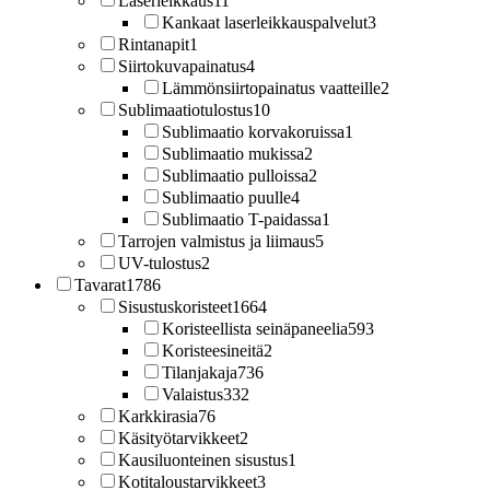
Laserleikkaus
11
Kankaat laserleikkauspalvelut
3
Rintanapit
1
Siirtokuvapainatus
4
Lämmönsiirtopainatus vaatteille
2
Sublimaatiotulostus
10
Sublimaatio korvakoruissa
1
Sublimaatio mukissa
2
Sublimaatio pulloissa
2
Sublimaatio puulle
4
Sublimaatio T-paidassa
1
Tarrojen valmistus ja liimaus
5
UV-tulostus
2
Tavarat
1786
Sisustuskoristeet
1664
Koristeellista seinäpaneelia
593
Koristeesineitä
2
Tilanjakaja
736
Valaistus
332
Karkkirasia
76
Käsityötarvikkeet
2
Kausiluonteinen sisustus
1
Kotitaloustarvikkeet
3