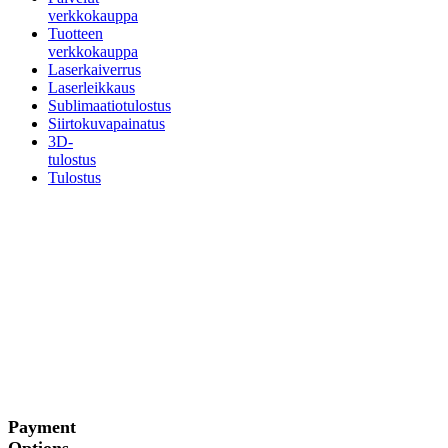
verkkokauppa
Tuotteen
verkkokauppa
Laserkaiverrus
Laserleikkaus
Sublimaatiotulostus
Siirtokuvapainatus
3D-
tulostus
Tulostus
Payment
Options