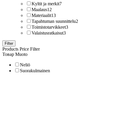
Kyltit ja merkit
7
Maalaus
12
Materiaalit
13
Tapahtuman suunnittelu
2
Toimistotarvikkeet
3
Valaistusratkaisut
3
Filter
Products Price Filter
Товар Muoto
Neliö
Suorakulmainen