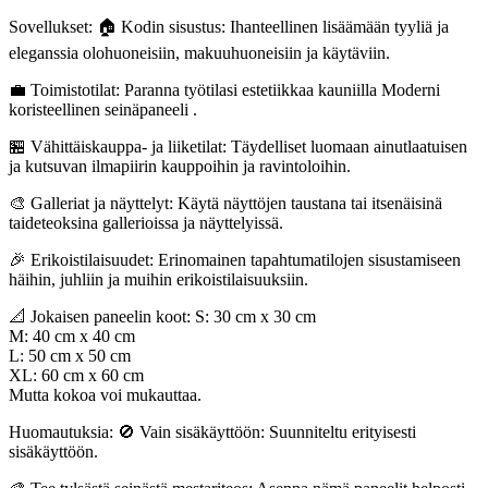
Sovellukset: 🏠 Kodin sisustus: Ihanteellinen lisäämään tyyliä ja
eleganssia olohuoneisiin, makuuhuoneisiin ja käytäviin.
💼 Toimistotilat: Paranna työtilasi estetiikkaa kauniilla Moderni
koristeellinen seinäpaneeli .
🏪 Vähittäiskauppa- ja liiketilat: Täydelliset luomaan ainutlaatuisen
ja kutsuvan ilmapiirin kauppoihin ja ravintoloihin.
🎨 Galleriat ja näyttelyt: Käytä näyttöjen taustana tai itsenäisinä
taideteoksina gallerioissa ja näyttelyissä.
🎉 Erikoistilaisuudet: Erinomainen tapahtumatilojen sisustamiseen
häihin, juhliin ja muihin erikoistilaisuuksiin.
📐 Jokaisen paneelin koot: S: 30 cm x 30 cm
M: 40 cm x 40 cm
L: 50 cm x 50 cm
XL: 60 cm x 60 cm
Mutta kokoa voi mukauttaa.
Huomautuksia: 🚫 Vain sisäkäyttöön: Suunniteltu erityisesti
sisäkäyttöön.