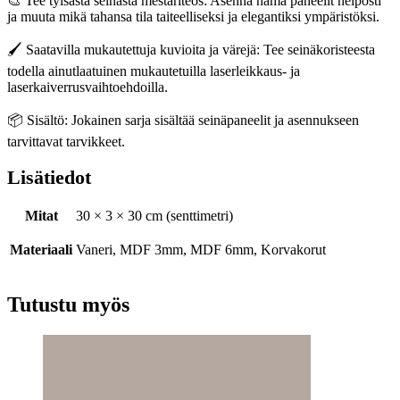
🎨 Tee tylsästä seinästä mestariteos: Asenna nämä paneelit helposti
ja muuta mikä tahansa tila taiteelliseksi ja elegantiksi ympäristöksi.
🖌️ Saatavilla mukautettuja kuvioita ja värejä: Tee seinäkoristeesta
todella ainutlaatuinen mukautetuilla laserleikkaus- ja
laserkaiverrusvaihtoehdoilla.
📦 Sisältö: Jokainen sarja sisältää seinäpaneelit ja asennukseen
tarvittavat tarvikkeet.
Lisätiedot
Mitat
30 × 3 × 30 cm (senttimetri)
Materiaali
Vaneri, MDF 3mm, MDF 6mm, Korvakorut
Tutustu myös