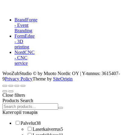
BrandForge
- Event
Branding
FormEdge
- 3D
printing
NordCNC
- CNC
service
WooZubStudio © by Muoto Nordic OY | Y-tunnus: 3615407-
9
Privacy Policy
Theme by
SiteOrigin
Close filters
Products Search
Search
products:
Категорії товарів
Palvelut
38
Laserkaiverrus
5