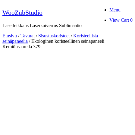
Skip
Menu
to
WooZubStudio
content
View
View Cart
0
shopping
Laserleikkaus Laserkaiverrus Sublimaatio
cart
Etusivu
/
Tavarat
/
Sisustuskoristeet
/
Koristeellista
seinäpaneelia
/ Ekologinen koristeellinen seinapaneeli
Kemiönsaarella 379