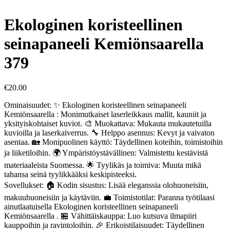
Ekologinen koristeellinen
seinapaneeli Kemiönsaarella
379
€
20.00
Ominaisuudet: ✨ Ekologinen koristeellinen seinapaneeli
Kemiönsaarella : Monimutkaiset laserleikkaus mallit, kauniit ja
yksityiskohtaiset kuviot. 🎨 Muokattava: Mukauta mukautetuilla
kuvioilla ja laserkaiverrus. 🔧 Helppo asennus: Kevyt ja vaivaton
asentaa. 🏡 Monipuolinen käyttö: Täydellinen koteihin, toimistoihin
ja liiketiloihin. 🌍 Ympäristöystävällinen: Valmistettu kestävistä
materiaaleista Suomessa. 🌟 Tyylikäs ja toimiva: Muuta mikä
tahansa seinä tyylikkääksi keskipisteeksi.
Sovellukset: 🏠 Kodin sisustus: Lisää eleganssia olohuoneisiin,
makuuhuoneisiin ja käytäviin. 💼 Toimistotilat: Paranna työtilaasi
ainutlaatuisella Ekologinen koristeellinen seinapaneeli
Kemiönsaarella . 🏪 Vähittäiskauppa: Luo kutsuva ilmapiiri
kauppoihin ja ravintoloihin. 🎉 Erikoistilaisuudet: Täydellinen