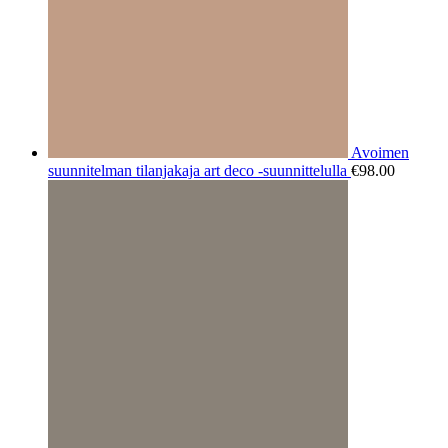
Avoimen
suunnitelman tilanjakaja art deco -suunnittelulla
€
98.00