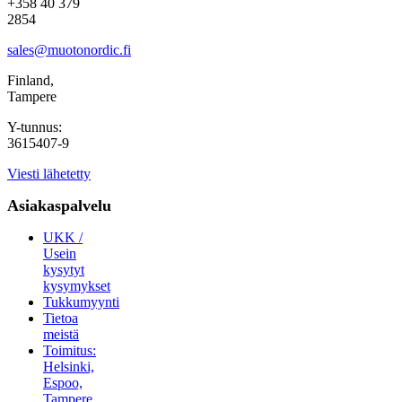
+358 40 379
2854
sales@muotonordic.fi
Finland,
Tampere
Y-tunnus:
3615407-9
Viesti lähetetty
Asiakaspalvelu
UKK /
Usein
kysytyt
kysymykset
Tukkumyynti
Tietoa
meistä
Toimitus:
Helsinki,
Espoo,
Tampere,