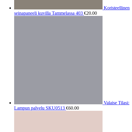
Koristeellinen
seinapaneeli kuvilla Tammelassa 403
€
20.00
Valaise Tilasi:
Lampun palvelu SKU0513
€
60.00