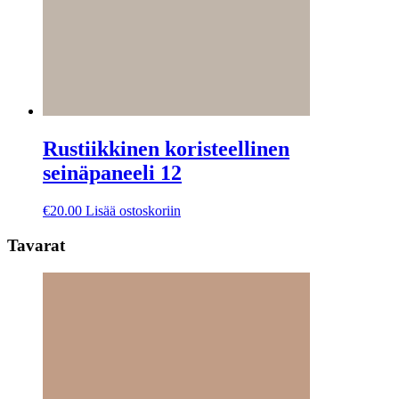
Rustiikkinen koristeellinen
seinäpaneeli 12
€
20.00
Lisää ostoskoriin
Tavarat