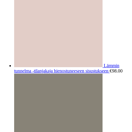
Lämmin
tunnelma -tilanjakaja hienostuneeseen sisustukseen
€
98.00