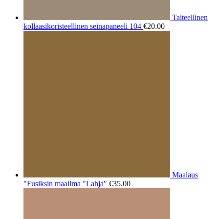
Taiteellinen
kollaasikoristeellinen seinapaneeli 104
€
20.00
Maalaus
"Fusiksin maailma "Lahja"
€
35.00