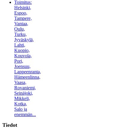
Toimitus:
Helsinki,
Espoo,
Tampere,
Vantaa,
Oulu,
Turku,
Jyväskylä,
Lahti,
Kuopio,
Kouvola,
Pori,
Joensuu,
Lappeenranta,
Hämeenlinna,
Vaasa,
Rovaniemi,
Seinäjoki,
Mikkeli,
Kotka,
Salo ja
enemmän...
Tiedot