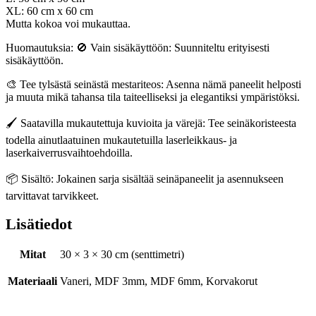
XL: 60 cm x 60 cm
Mutta kokoa voi mukauttaa.
Huomautuksia: 🚫 Vain sisäkäyttöön: Suunniteltu erityisesti
sisäkäyttöön.
🎨 Tee tylsästä seinästä mestariteos: Asenna nämä paneelit helposti
ja muuta mikä tahansa tila taiteelliseksi ja elegantiksi ympäristöksi.
🖌️ Saatavilla mukautettuja kuvioita ja värejä: Tee seinäkoristeesta
todella ainutlaatuinen mukautetuilla laserleikkaus- ja
laserkaiverrusvaihtoehdoilla.
📦 Sisältö: Jokainen sarja sisältää seinäpaneelit ja asennukseen
tarvittavat tarvikkeet.
Lisätiedot
Mitat
30 × 3 × 30 cm (senttimetri)
Materiaali
Vaneri, MDF 3mm, MDF 6mm, Korvakorut