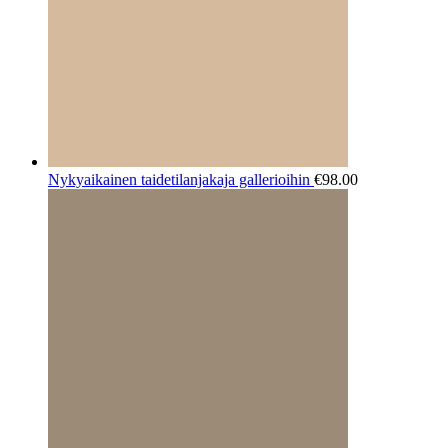
Nykyaikainen taidetilanjakaja gallerioihin
€
98.00