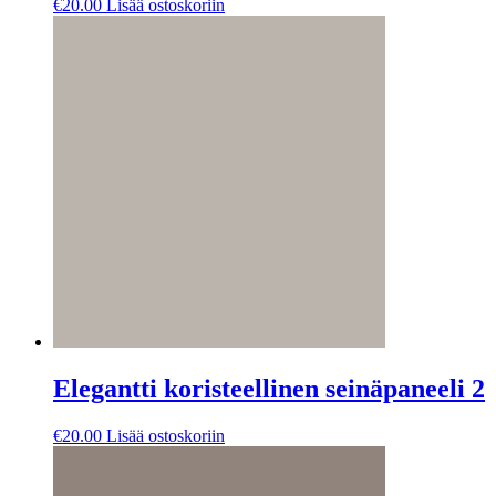
€
20.00
Lisää ostoskoriin
Elegantti koristeellinen seinäpaneeli 2
€
20.00
Lisää ostoskoriin