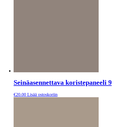
Seinäasennettava koristepaneeli 9
€
20.00
Lisää ostoskoriin