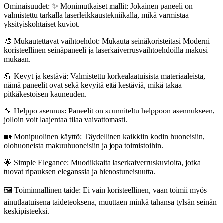
Ominaisuudet: ✨ Monimutkaiset mallit: Jokainen paneeli on
valmistettu tarkalla laserleikkaustekniikalla, mikä varmistaa
yksityiskohtaiset kuviot.
🎨 Mukautettavat vaihtoehdot: Mukauta seinäkoristeitasi Moderni
koristeellinen seinäpaneeli ja laserkaiverrusvaihtoehdoilla makusi
mukaan.
💪 Kevyt ja kestävä: Valmistettu korkealaatuisista materiaaleista,
nämä paneelit ovat sekä kevyitä että kestäviä, mikä takaa
pitkäkestoisen kauneuden.
🔧 Helppo asennus: Paneelit on suunniteltu helppoon asennukseen,
jolloin voit laajentaa tilaa vaivattomasti.
🏡 Monipuolinen käyttö: Täydellinen kaikkiin kodin huoneisiin,
olohuoneista makuuhuoneisiin ja jopa toimistoihin.
🌟 Simple Elegance: Muodikkaita laserkaiverruskuvioita, jotka
tuovat ripauksen eleganssia ja hienostuneisuutta.
🖼️ Toiminnallinen taide: Ei vain koristeellinen, vaan toimii myös
ainutlaatuisena taideteoksena, muuttaen minkä tahansa tylsän seinän
keskipisteeksi.