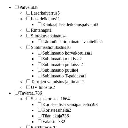
Palvelut
38
Laserkaiverrus
5
Laserleikkaus
11
Kankaat laserleikkauspalvelut
3
Rintanapit
1
Siirtokuvapainatus
4
Lämmönsiirtopainatus vaatteille
2
Sublimaatiotulostus
10
Sublimaatio korvakoruissa
1
Sublimaatio mukissa
2
Sublimaatio pulloissa
2
Sublimaatio puulle
4
Sublimaatio T-paidassa
1
Tarrojen valmistus ja liimaus
5
UV-tulostus
2
Tavarat
1786
Sisustuskoristeet
1664
Koristeellista seinäpaneelia
593
Koristeesineitä
2
Tilanjakaja
736
Valaistus
332
Karkkirasia
76