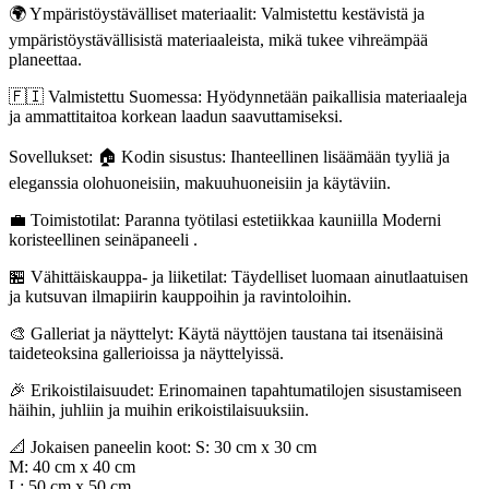
🌍 Ympäristöystävälliset materiaalit: Valmistettu kestävistä ja
ympäristöystävällisistä materiaaleista, mikä tukee vihreämpää
planeettaa.
🇫🇮 Valmistettu Suomessa: Hyödynnetään paikallisia materiaaleja
ja ammattitaitoa korkean laadun saavuttamiseksi.
Sovellukset: 🏠 Kodin sisustus: Ihanteellinen lisäämään tyyliä ja
eleganssia olohuoneisiin, makuuhuoneisiin ja käytäviin.
💼 Toimistotilat: Paranna työtilasi estetiikkaa kauniilla Moderni
koristeellinen seinäpaneeli .
🏪 Vähittäiskauppa- ja liiketilat: Täydelliset luomaan ainutlaatuisen
ja kutsuvan ilmapiirin kauppoihin ja ravintoloihin.
🎨 Galleriat ja näyttelyt: Käytä näyttöjen taustana tai itsenäisinä
taideteoksina gallerioissa ja näyttelyissä.
🎉 Erikoistilaisuudet: Erinomainen tapahtumatilojen sisustamiseen
häihin, juhliin ja muihin erikoistilaisuuksiin.
📐 Jokaisen paneelin koot: S: 30 cm x 30 cm
M: 40 cm x 40 cm
L: 50 cm x 50 cm