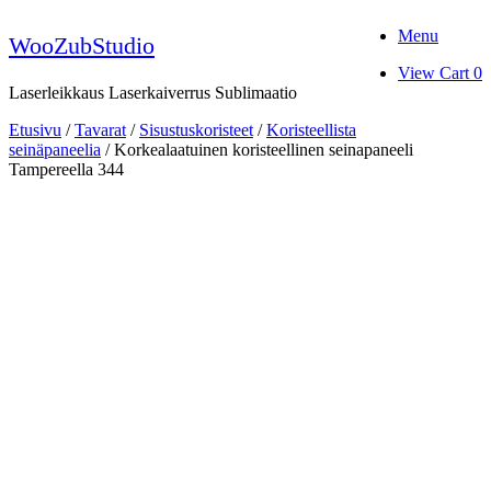
Skip
Menu
to
WooZubStudio
content
View
View Cart
0
shopping
Laserleikkaus Laserkaiverrus Sublimaatio
cart
Etusivu
/
Tavarat
/
Sisustuskoristeet
/
Koristeellista
seinäpaneelia
/ Korkealaatuinen koristeellinen seinapaneeli
Tampereella 344