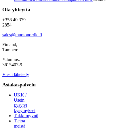
Ota yhteyttä
+358 40 379
2854
sales@muotonordic.fi
Finland,
Tampere
Y-tunnus:
3615407-9
Viesti lähetetty
Asiakaspalvelu
UKK /
Usein
kysytyt
kysymykset
Tukkumyynti
Tietoa
meistä