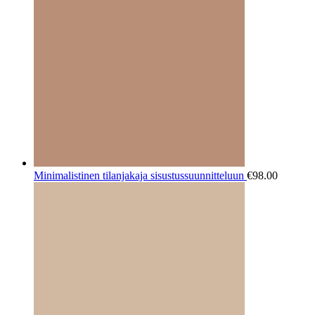
Minimalistinen tilanjakaja sisustussuunnitteluun
€
98.00