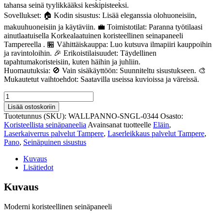
tahansa seinä tyylikkääksi keskipisteeksi.
Sovellukset: 🏠 Kodin sisustus: Lisää eleganssia olohuoneisiin,
makuuhuoneisiin ja käytäviin. 💼 Toimistotilat: Paranna työtilaasi
ainutlaatuisella Korkealaatuinen koristeellinen seinapaneeli
Tampereella . 🏪 Vähittäiskauppa: Luo kutsuva ilmapiiri kauppoihin
ja ravintoloihin. 🎉 Erikoistilaisuudet: Täydellinen
tapahtumakoristeisiin, kuten häihin ja juhliin.
Huomautuksia: 🚫 Vain sisäkäyttöön: Suunniteltu sisustukseen. 🎨
Mukautetut vaihtoehdot: Saatavilla useissa kuvioissa ja väreissä.
Korkealaatuinen
koristeellinen
Lisää ostoskoriin
seinapaneeli
Tuotetunnus (SKU):
WALLPANNO-SNGL-0344
Osasto:
Tampereella
Koristeellista seinäpaneelia
Avainsanat tuotteelle
Eläin
,
344
Laserkaiverrus palvelut Tampere
,
Laserleikkaus palvelut Tampere
,
määrä
Pano
,
Seinäpuinen sisustus
Kuvaus
Lisätiedot
Kuvaus
Moderni koristeellinen seinäpaneeli