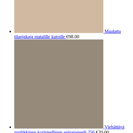
Maalattu
tilanjakaja matalille katoille
€
98.00
Viehättävä
rustiikkinen koristeellinen seinapaneeli 256
€
20.00