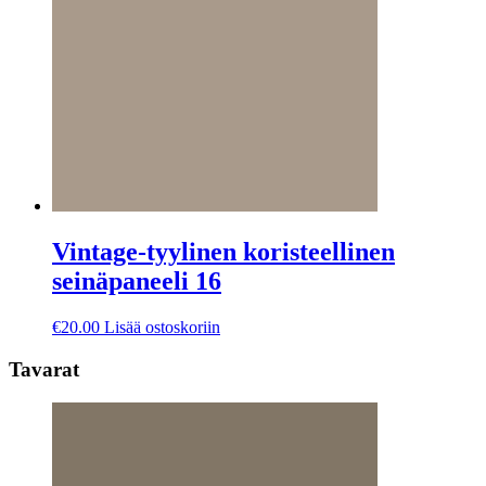
Vintage-tyylinen koristeellinen
seinäpaneeli 16
€
20.00
Lisää ostoskoriin
Tavarat