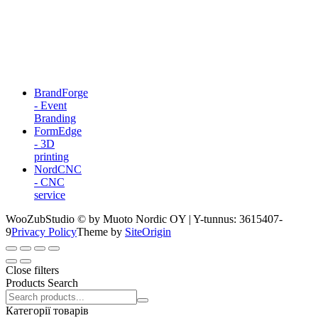
BrandForge
- Event
Branding
FormEdge
- 3D
printing
NordCNC
- CNC
service
WooZubStudio © by Muoto Nordic OY | Y-tunnus: 3615407-
9
Privacy Policy
Theme by
SiteOrigin
Close filters
Products Search
Search
products:
Категорії товарів