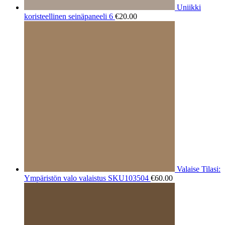
Uniikki
koristeellinen seinäpaneeli 6
€
20.00
Valaise Tilasi:
Ympäristön valo valaistus SKU103504
€
60.00