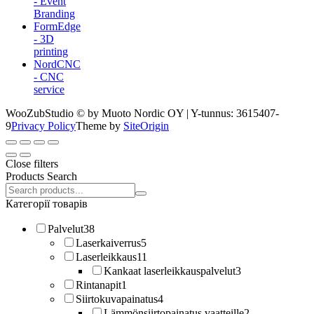
- Event
Branding
FormEdge
- 3D
printing
NordCNC
- CNC
service
WooZubStudio © by Muoto Nordic OY | Y-tunnus: 3615407-
9
Privacy Policy
Theme by
SiteOrigin
Close filters
Products Search
Search
products:
Категорії товарів
Palvelut
38
Laserkaiverrus
5
Laserleikkaus
11
Kankaat laserleikkauspalvelut
3
Rintanapit
1
Siirtokuvapainatus
4
Lämmönsiirtopainatus vaatteille
2