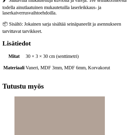
🖌️ Saatavilla mukautettuja kuvioita ja värejä: Tee seinäkoristeesta
todella ainutlaatuinen mukautetuilla laserleikkaus- ja
laserkaiverrusvaihtoehdoilla.
📦 Sisältö: Jokainen sarja sisältää seinäpaneelit ja asennukseen
tarvittavat tarvikkeet.
Lisätiedot
Mitat
30 × 3 × 30 cm (senttimetri)
Materiaali
Vaneri, MDF 3mm, MDF 6mm, Korvakorut
Tutustu myös