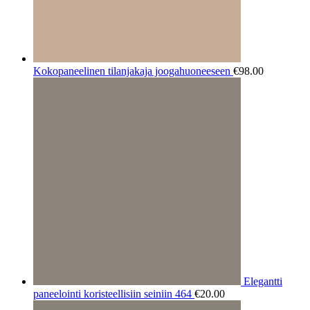
Kokopaneelinen tilanjakaja joogahuoneeseen
€
98.00
Elegantti
paneelointi koristeellisiin seiniin 464
€
20.00