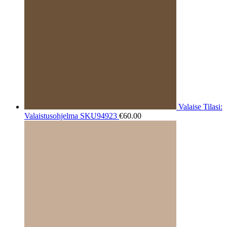
Valaise Tilasi:
Valaistusohjelma SKU94923
€
60.00