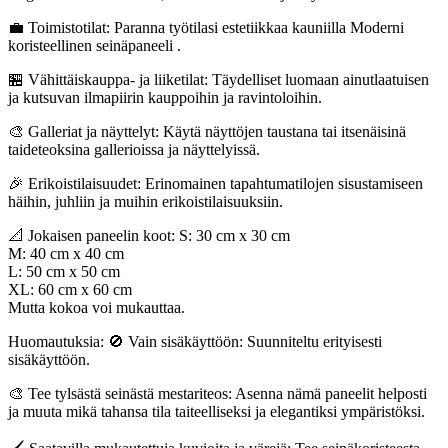
💼 Toimistotilat: Paranna työtilasi estetiikkaa kauniilla Moderni
koristeellinen seinäpaneeli .
🏪 Vähittäiskauppa- ja liiketilat: Täydelliset luomaan ainutlaatuisen
ja kutsuvan ilmapiirin kauppoihin ja ravintoloihin.
🎨 Galleriat ja näyttelyt: Käytä näyttöjen taustana tai itsenäisinä
taideteoksina gallerioissa ja näyttelyissä.
🎉 Erikoistilaisuudet: Erinomainen tapahtumatilojen sisustamiseen
häihin, juhliin ja muihin erikoistilaisuuksiin.
📐 Jokaisen paneelin koot: S: 30 cm x 30 cm
M: 40 cm x 40 cm
L: 50 cm x 50 cm
XL: 60 cm x 60 cm
Mutta kokoa voi mukauttaa.
Huomautuksia: 🚫 Vain sisäkäyttöön: Suunniteltu erityisesti
sisäkäyttöön.
🎨 Tee tylsästä seinästä mestariteos: Asenna nämä paneelit helposti
ja muuta mikä tahansa tila taiteelliseksi ja elegantiksi ympäristöksi.