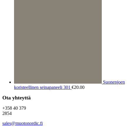
Suonenjoen
koristeellinen seinapaneeli 301
€
20.00
Ota yhteyttä
+358 40 379
2854
sales@muotonordic.fi