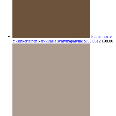
Puinen aarre
Yksinkertainen karkkirasia syntymäpäiville SKU0312
€
98.00