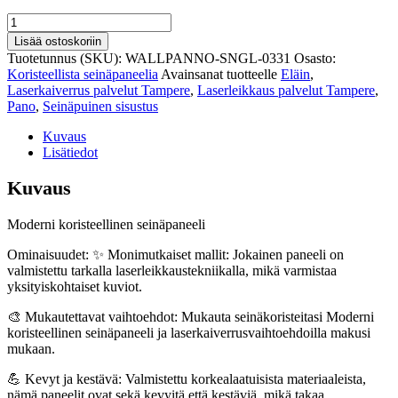
Kauhavan
koristeellinen
Lisää ostoskoriin
seinapaneeli
Tuotetunnus (SKU):
WALLPANNO-SNGL-0331
Osasto:
331
Koristeellista seinäpaneelia
Avainsanat tuotteelle
Eläin
,
määrä
Laserkaiverrus palvelut Tampere
,
Laserleikkaus palvelut Tampere
,
Pano
,
Seinäpuinen sisustus
Kuvaus
Lisätiedot
Kuvaus
Moderni koristeellinen seinäpaneeli
Ominaisuudet: ✨ Monimutkaiset mallit: Jokainen paneeli on
valmistettu tarkalla laserleikkaustekniikalla, mikä varmistaa
yksityiskohtaiset kuviot.
🎨 Mukautettavat vaihtoehdot: Mukauta seinäkoristeitasi Moderni
koristeellinen seinäpaneeli ja laserkaiverrusvaihtoehdoilla makusi
mukaan.
💪 Kevyt ja kestävä: Valmistettu korkealaatuisista materiaaleista,
nämä paneelit ovat sekä kevyitä että kestäviä, mikä takaa