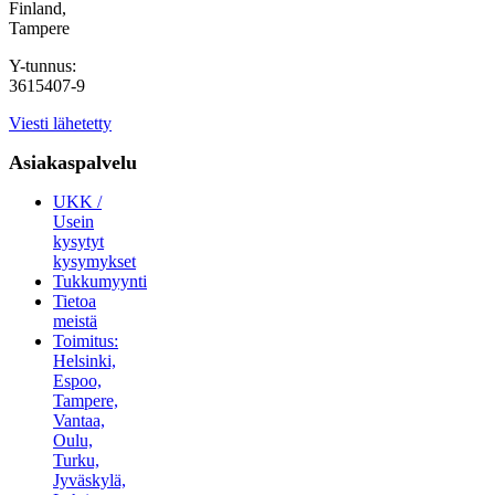
Finland,
Tampere
Y-tunnus:
3615407-9
Viesti lähetetty
Asiakaspalvelu
UKK /
Usein
kysytyt
kysymykset
Tukkumyynti
Tietoa
meistä
Toimitus:
Helsinki,
Espoo,
Tampere,
Vantaa,
Oulu,
Turku,
Jyväskylä,