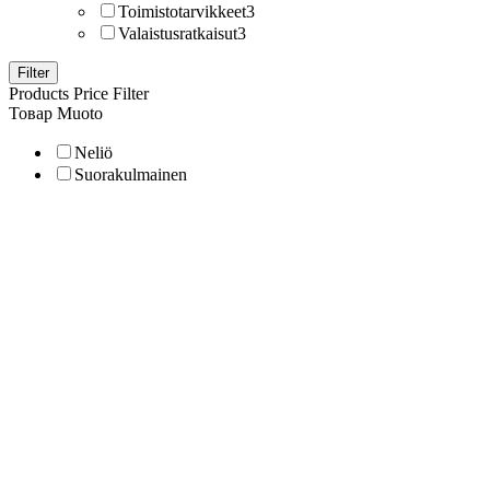
Toimistotarvikkeet
3
Valaistusratkaisut
3
Filter
Products Price Filter
Товар Muoto
Neliö
Suorakulmainen