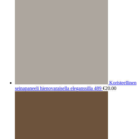
Koristeellinen
seinapaneeli hienovaraisella eleganssilla 489
€
20.00