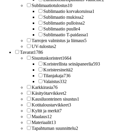
Sublimaatiotulostus
10
Sublimaatio korvakoruissa
1
Sublimaatio mukissa
2
Sublimaatio pulloissa
2
Sublimaatio puulle
4
Sublimaatio T-paidassa
1
Tarrojen valmistus ja liimaus
5
UV-tulostus
2
Tavarat
1786
Sisustuskoristeet
1664
Koristeellista seinäpaneelia
593
Koristeesineitä
2
Tilanjakaja
736
Valaistus
332
Karkkirasia
76
Käsityötarvikkeet
2
Kausiluonteinen sisustus
1
Kotitaloustarvikkeet
3
Kyltit ja merkit
7
Maalaus
12
Materiaalit
13
Tapahtuman suunnittelu
2