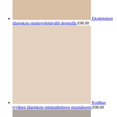
Ekotietoinen
tilanjakaja sisäänvedettävällä designilla
€
98.00
Kodikas
tyylinen tilanjakaja minimalistiseen sisustukseen
€
98.00