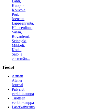
Lahti,
Kuopio,
Kouvola,
Pori,
Joensuu,
Lappeenranta,
Hämeenlinna,
Vaasa,
Rovaniemi,
Seinäjoki,
Mikkeli,
Kotka,
Salo ja
enemmän...
Tiedot
Artisan
Atelier
Journal
Palvelut
verkkokauppa
Tuotteen
verkkokauppa
Laserkaiverrus