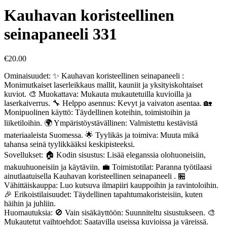
Kauhavan koristeellinen
seinapaneeli 331
€
20.00
Ominaisuudet: ✨ Kauhavan koristeellinen seinapaneeli :
Monimutkaiset laserleikkaus mallit, kauniit ja yksityiskohtaiset
kuviot. 🎨 Muokattava: Mukauta mukautetuilla kuvioilla ja
laserkaiverrus. 🔧 Helppo asennus: Kevyt ja vaivaton asentaa. 🏡
Monipuolinen käyttö: Täydellinen koteihin, toimistoihin ja
liiketiloihin. 🌍 Ympäristöystävällinen: Valmistettu kestävistä
materiaaleista Suomessa. 🌟 Tyylikäs ja toimiva: Muuta mikä
tahansa seinä tyylikkääksi keskipisteeksi.
Sovellukset: 🏠 Kodin sisustus: Lisää eleganssia olohuoneisiin,
makuuhuoneisiin ja käytäviin. 💼 Toimistotilat: Paranna työtilaasi
ainutlaatuisella Kauhavan koristeellinen seinapaneeli . 🏪
Vähittäiskauppa: Luo kutsuva ilmapiiri kauppoihin ja ravintoloihin.
🎉 Erikoistilaisuudet: Täydellinen tapahtumakoristeisiin, kuten
häihin ja juhliin.
Huomautuksia: 🚫 Vain sisäkäyttöön: Suunniteltu sisustukseen. 🎨
Mukautetut vaihtoehdot: Saatavilla useissa kuvioissa ja väreissä.