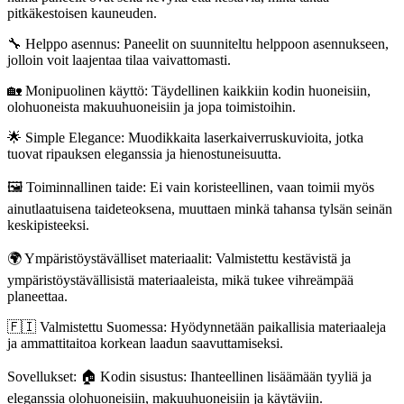
pitkäkestoisen kauneuden.
🔧 Helppo asennus: Paneelit on suunniteltu helppoon asennukseen,
jolloin voit laajentaa tilaa vaivattomasti.
🏡 Monipuolinen käyttö: Täydellinen kaikkiin kodin huoneisiin,
olohuoneista makuuhuoneisiin ja jopa toimistoihin.
🌟 Simple Elegance: Muodikkaita laserkaiverruskuvioita, jotka
tuovat ripauksen eleganssia ja hienostuneisuutta.
🖼️ Toiminnallinen taide: Ei vain koristeellinen, vaan toimii myös
ainutlaatuisena taideteoksena, muuttaen minkä tahansa tylsän seinän
keskipisteeksi.
🌍 Ympäristöystävälliset materiaalit: Valmistettu kestävistä ja
ympäristöystävällisistä materiaaleista, mikä tukee vihreämpää
planeettaa.
🇫🇮 Valmistettu Suomessa: Hyödynnetään paikallisia materiaaleja
ja ammattitaitoa korkean laadun saavuttamiseksi.
Sovellukset: 🏠 Kodin sisustus: Ihanteellinen lisäämään tyyliä ja
eleganssia olohuoneisiin, makuuhuoneisiin ja käytäviin.