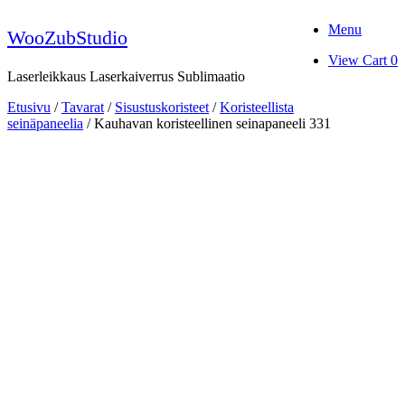
Skip
Menu
to
WooZubStudio
content
View
View Cart
0
shopping
Laserleikkaus Laserkaiverrus Sublimaatio
cart
Etusivu
/
Tavarat
/
Sisustuskoristeet
/
Koristeellista
seinäpaneelia
/ Kauhavan koristeellinen seinapaneeli 331