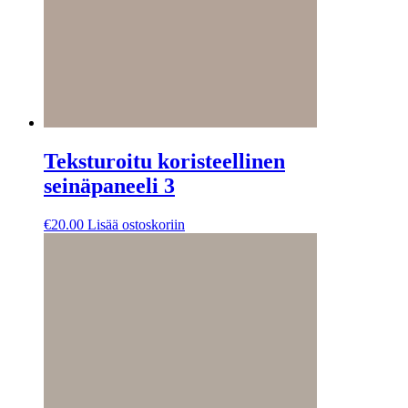
Teksturoitu koristeellinen
seinäpaneeli 3
€
20.00
Lisää ostoskoriin