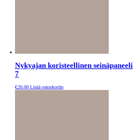
Nykyajan koristeellinen seinäpaneeli
7
€
20.00
Lisää ostoskoriin