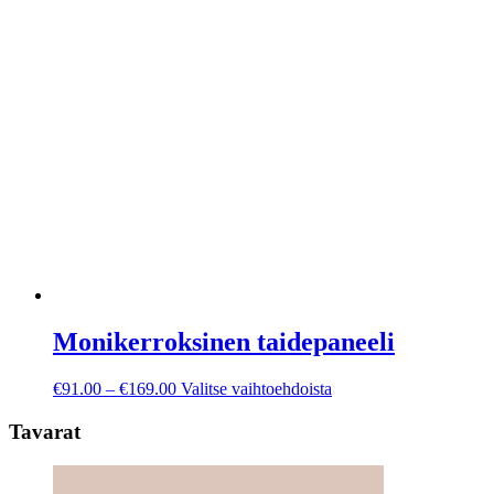
Monikerroksinen taidepaneeli
Hintaluokka:
Tällä
€
91.00
–
€
169.00
Valitse vaihtoehdoista
€91.00
tuotteella
-
on
Tavarat
€169.00
useampi
muunnelma.
Voit