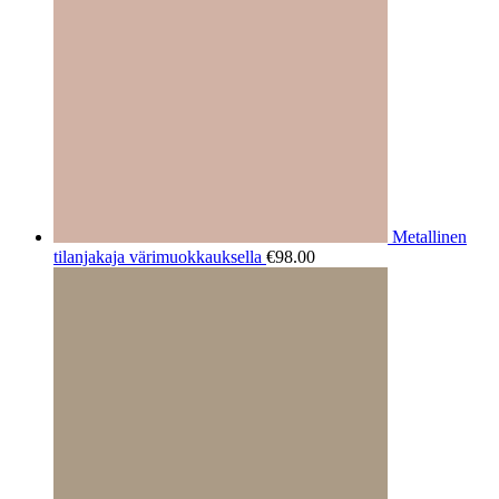
Metallinen
tilanjakaja värimuokkauksella
€
98.00