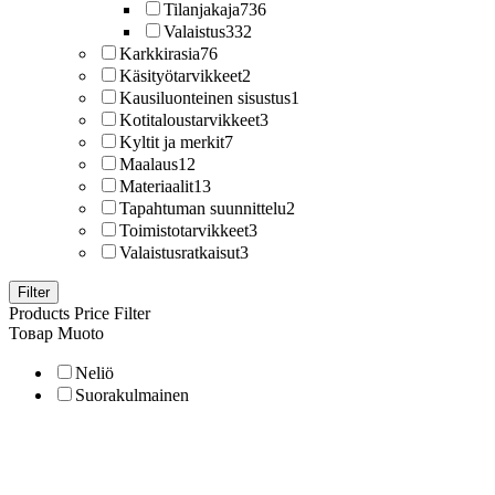
Tilanjakaja
736
Valaistus
332
Karkkirasia
76
Käsityötarvikkeet
2
Kausiluonteinen sisustus
1
Kotitaloustarvikkeet
3
Kyltit ja merkit
7
Maalaus
12
Materiaalit
13
Tapahtuman suunnittelu
2
Toimistotarvikkeet
3
Valaistusratkaisut
3
Filter
Products Price Filter
Товар Muoto
Neliö
Suorakulmainen