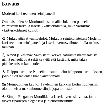
Kuvaus
Moderni koristeellinen seinäpaneeli
Ominaisuudet: ✨ Monimutkaiset mallit: Jokainen paneeli on
valmistettu tarkalla laserleikkaustekniikalla, mikä varmistaa
yksityiskohtaiset kuviot.
🎨 Mukautettavat vaihtoehdot: Mukauta seinäkoristeitasi Moderni
koristeellinen seinäpaneeli ja laserkaiverrusvaihtoehdoilla makusi
mukaan.
💪 Kevyt ja kestävä: Valmistettu korkealaatuisista materiaaleista,
nämä paneelit ovat sekä kevyitä että kestäviä, mikä takaa
pitkäkestoisen kauneuden.
🔧 Helppo asennus: Paneelit on suunniteltu helppoon asennukseen,
jolloin voit laajentaa tilaa vaivattomasti.
🏡 Monipuolinen käyttö: Täydellinen kaikkiin kodin huoneisiin,
olohuoneista makuuhuoneisiin ja jopa toimistoihin.
🌟 Simple Elegance: Muodikkaita laserkaiverruskuvioita, jotka
tuovat ripauksen eleganssia ja hienostuneisuutta.