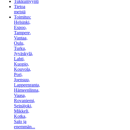
Tukkumyynti
Tietoa
meistä
Toimitus:
Helsinki,
Espoo,
Tampere,
Vantaa,
Oulu,
Turku,
Jyväskylä,
Lahti,
Kuopio,
Kouvola,
Pori,
Joensuu,
Lappeenranta,
Hämeenlinna,
Vaasa,
Rovaniemi,
Seinäjoki,
Mikkeli,
Kotka,
Salo ja
enemmän...