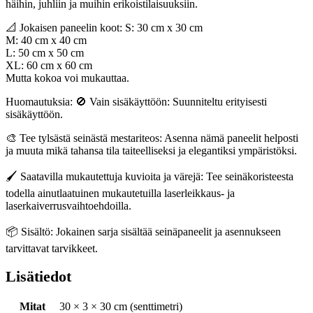
häihin, juhliin ja muihin erikoistilaisuuksiin.
📐 Jokaisen paneelin koot: S: 30 cm x 30 cm
M: 40 cm x 40 cm
L: 50 cm x 50 cm
XL: 60 cm x 60 cm
Mutta kokoa voi mukauttaa.
Huomautuksia: 🚫 Vain sisäkäyttöön: Suunniteltu erityisesti
sisäkäyttöön.
🎨 Tee tylsästä seinästä mestariteos: Asenna nämä paneelit helposti
ja muuta mikä tahansa tila taiteelliseksi ja elegantiksi ympäristöksi.
🖌️ Saatavilla mukautettuja kuvioita ja värejä: Tee seinäkoristeesta
todella ainutlaatuinen mukautetuilla laserleikkaus- ja
laserkaiverrusvaihtoehdoilla.
📦 Sisältö: Jokainen sarja sisältää seinäpaneelit ja asennukseen
tarvittavat tarvikkeet.
Lisätiedot
Mitat
30 × 3 × 30 cm (senttimetri)