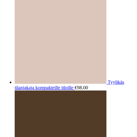
tehdä
valinnat
tuotteen
sivulla.
Tyylikäs
tilanjakaja kompakteille tiloille
€
98.00