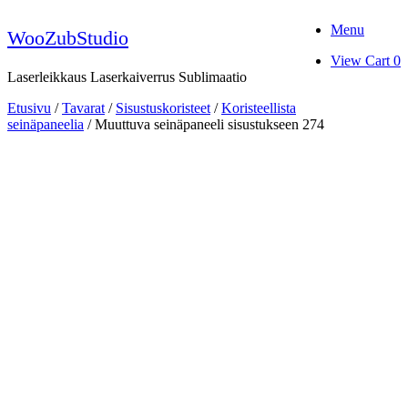
Skip
Menu
to
WooZubStudio
content
View
View Cart
0
shopping
Laserleikkaus Laserkaiverrus Sublimaatio
cart
Etusivu
/
Tavarat
/
Sisustuskoristeet
/
Koristeellista
seinäpaneelia
/ Muuttuva seinäpaneeli sisustukseen 274