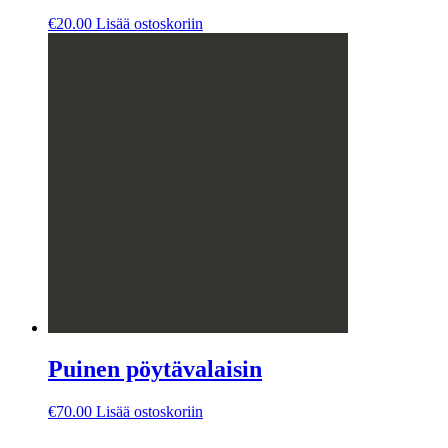
€
20.00
Lisää ostoskoriin
Puinen pöytävalaisin
€
70.00
Lisää ostoskoriin