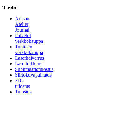
Tiedot
Artisan
Atelier
Journal
Palvelut
verkkokauppa
Tuotteen
verkkokauppa
Laserkaiverrus
Laserleikkaus
Sublimaatiotulostus
Siirtokuvapainatus
3D-
tulostus
Tulostus