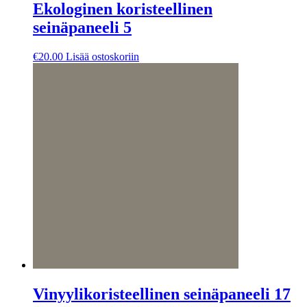
Ekologinen koristeellinen
seinäpaneeli 5
€
20.00
Lisää ostoskoriin
Vinyylikoristeellinen seinäpaneeli 17