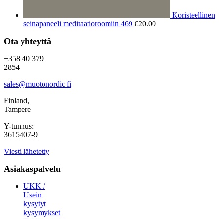
Koristeellinen
seinapaneeli meditaatioroomiin 469
€
20.00
Ota yhteyttä
+358 40 379
2854
sales@muotonordic.fi
Finland,
Tampere
Y-tunnus:
3615407-9
Viesti lähetetty
Asiakaspalvelu
UKK /
Usein
kysytyt
kysymykset