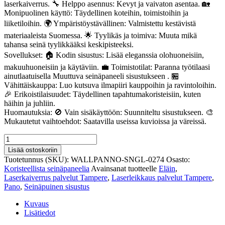
laserkaiverrus. 🔧 Helppo asennus: Kevyt ja vaivaton asentaa. 🏡
Monipuolinen käyttö: Täydellinen koteihin, toimistoihin ja
liiketiloihin. 🌍 Ympäristöystävällinen: Valmistettu kestävistä
materiaaleista Suomessa. 🌟 Tyylikäs ja toimiva: Muuta mikä
tahansa seinä tyylikkääksi keskipisteeksi.
Sovellukset: 🏠 Kodin sisustus: Lisää eleganssia olohuoneisiin,
makuuhuoneisiin ja käytäviin. 💼 Toimistotilat: Paranna työtilaasi
ainutlaatuisella Muuttuva seinäpaneeli sisustukseen . 🏪
Vähittäiskauppa: Luo kutsuva ilmapiiri kauppoihin ja ravintoloihin.
🎉 Erikoistilaisuudet: Täydellinen tapahtumakoristeisiin, kuten
häihin ja juhliin.
Huomautuksia: 🚫 Vain sisäkäyttöön: Suunniteltu sisustukseen. 🎨
Mukautetut vaihtoehdot: Saatavilla useissa kuvioissa ja väreissä.
Muuttuva
seinäpaneeli
Lisää ostoskoriin
sisustukseen
Tuotetunnus (SKU):
WALLPANNO-SNGL-0274
Osasto:
274
Koristeellista seinäpaneelia
Avainsanat tuotteelle
Eläin
,
määrä
Laserkaiverrus palvelut Tampere
,
Laserleikkaus palvelut Tampere
,
Pano
,
Seinäpuinen sisustus
Kuvaus
Lisätiedot