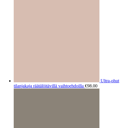
Ultra-ohut
tilanjakaja räätälöitävillä vaihtoehdoilla
€
98.00