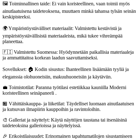
🖼️ Toiminnallinen taide: Ei vain koristeellinen, vaan toimii myös
ainutlaatuisena taideteoksena, muuttaen minkä tahansa tylsän seinän
keskipisteeksi.
🌍 Ympäristöystävälliset materiaalit: Valmistettu kestävistä ja
ympäristöystävällisistä materiaaleista, mikä tukee vihreämpää
planeettaa.
🇫🇮 Valmistettu Suomessa: Hyödynnetään paikallisia materiaaleja
ja ammattitaitoa korkean laadun saavuttamiseksi.
Sovellukset: 🏠 Kodin sisustus: Ihanteellinen lisäämään tyyliä ja
eleganssia olohuoneisiin, makuuhuoneisiin ja käytäviin.
💼 Toimistotilat: Paranna työtilasi estetiikkaa kauniilla Moderni
koristeellinen seinäpaneeli .
🏪 Vähittäiskauppa- ja liiketilat: Täydelliset luomaan ainutlaatuisen
ja kutsuvan ilmapiirin kauppoihin ja ravintoloihin.
🎨 Galleriat ja näyttelyt: Käytä näyttöjen taustana tai itsenäisinä
taideteoksina gallerioissa ja näyttelyissä.
🎉 Erikoistilaisuudet: Erinomainen tapahtumatilojen sisustamiseen