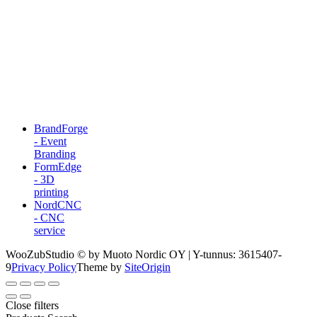
BrandForge
- Event
Branding
FormEdge
- 3D
printing
NordCNC
- CNC
service
WooZubStudio © by Muoto Nordic OY | Y-tunnus: 3615407-
9
Privacy Policy
Theme by
SiteOrigin
Close filters