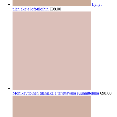
Lyhyt
tilanjakaja loft-tiloihin
€
98.00
Monikäyttöinen tilanjakaja taitettavalla suunnittelulla
€
98.00