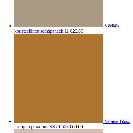
Värikäs
koristeellinen seinäpaneeli 11
€
20.00
Valaise Tilasi:
Lampun parannus SKU0508
€
60.00