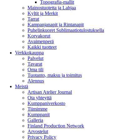
Topografia-mallit
Mainostuotetta ja Lahjaa
Kyltit ja Merkit
Tarrat
Kampanjanapit ja Rintanapit
Puhelinkuoret Sublimaatiotulostuksella
Korvakorut
Avaimenperä
Kaikki tuotteet
Verkkokauppa
Palvelut
Tavarat
Oma tili
Tuotanto, maksu ja toimitus
Alennus
Meistä
Artisan Atelier Journal
Ota yhteyttä
Kumppaniverkosto
Tiimimme
Kumppanit
Galleria
Finland Production Network
Arvostelut
Privacy Policy