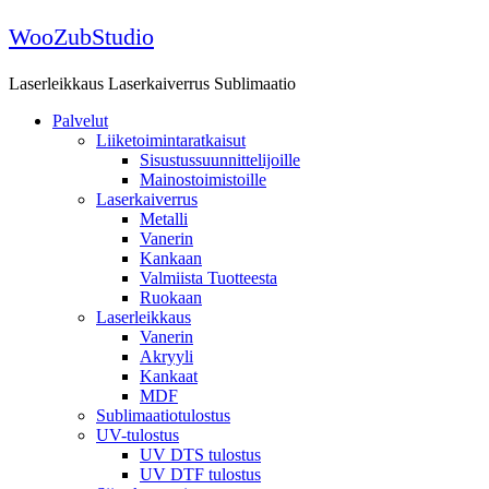
Skip
WooZubStudio
to
content
Laserleikkaus Laserkaiverrus Sublimaatio
Palvelut
Liiketoimintaratkaisut
Sisustussuunnittelijoille
Mainostoimistoille
Laserkaiverrus
Metalli
Vanerin
Kankaan
Valmiista Tuotteesta
Ruokaan
Laserleikkaus
Vanerin
Akryyli
Kankaat
MDF
Sublimaatiotulostus
UV-tulostus
UV DTS tulostus
UV DTF tulostus