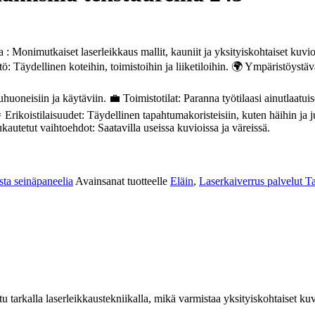
 : Monimutkaiset laserleikkaus mallit, kauniit ja yksityiskohtaiset kuvi
Täydellinen koteihin, toimistoihin ja liiketiloihin. 🌍 Ympäristöystävä
oneisiin ja käytäviin. 💼 Toimistotilat: Paranna työtilaasi ainutlaatuise
Erikoistilaisuudet: Täydellinen tapahtumakoristeisiin, kuten häihin ja ju
utetut vaihtoehdot: Saatavilla useissa kuvioissa ja väreissä.
ista seinäpaneelia
Avainsanat tuotteelle
Eläin
,
Laserkaiverrus palvelut 
tarkalla laserleikkaustekniikalla, mikä varmistaa yksityiskohtaiset kuv