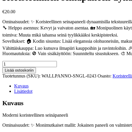
€
20.00
Ominaisuudet: ✨ Koristeellinen seinapaneeli dynaamisilla tekstuureilla
🔧 Helppo asennus: Kevyt ja vaivaton asentaa. 🏡 Monipuolinen käyttö: 
toimiva: Muuta mikä tahansa seinä tyylikkääksi keskipisteeksi.
Sovellukset: 🏠 Kodin sisustus: Lisää eleganssia olohuoneisiin, makuuhu
Vähittäiskauppa: Luo kutsuva ilmapiiri kauppoihin ja ravintoloihin. 🎉 
Huomautuksia: 🚫 Vain sisäkäyttöön: Suunniteltu sisustukseen. 🎨 Muka
Koristeellinen
seinapaneeli
Lisää ostoskoriin
dynaamisilla
Tuotetunnus (SKU):
WALLPANNO-SNGL-0243
Osasto:
Koristeell
tekstuureilla
243
Kuvaus
määrä
Lisätiedot
Kuvaus
Moderni koristeellinen seinäpaneeli
Ominaisuudet: ✨ Monimutkaiset mallit: Jokainen paneeli on valmistettu 