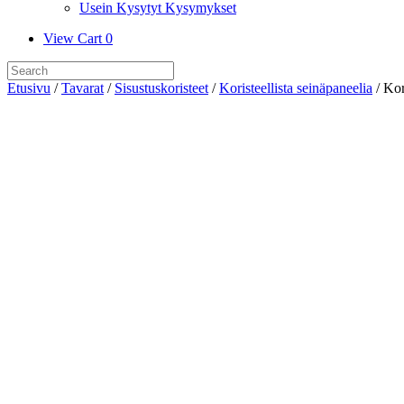
Usein Kysytyt Kysymykset
View
View Cart
0
shopping
Search
cart
for:
Etusivu
/
Tavarat
/
Sisustuskoristeet
/
Koristeellista seinäpaneelia
/ Kor