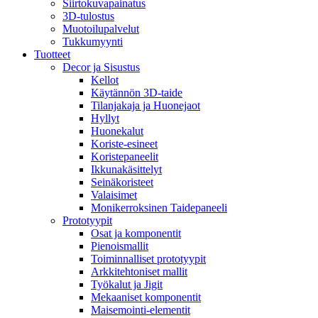
Siirtokuvapainatus
3D-tulostus
Muotoilupalvelut
Tukkumyynti
Tuotteet
Decor ja Sisustus
Kellot
Käytännön 3D-taide
Tilanjakaja ja Huonejaot
Hyllyt
Huonekalut
Koriste-esineet
Koristepaneelit
Ikkunakäsittelyt
Seinäkoristeet
Valaisimet
Monikerroksinen Taidepaneeli
Prototyypit
Osat ja komponentit
Pienoismallit
Toiminnalliset prototyypit
Arkkitehtoniset mallit
Työkalut ja Jigit
Mekaaniset komponentit
Maisemointi-elementit