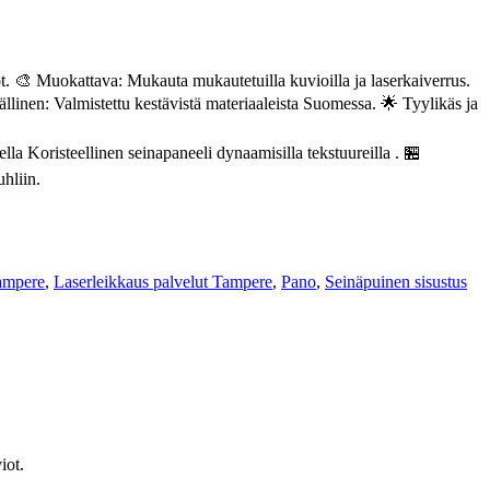
ot. 🎨 Muokattava: Mukauta mukautetuilla kuvioilla ja laserkaiverrus.
llinen: Valmistettu kestävistä materiaaleista Suomessa. 🌟 Tyylikäs ja
lla Koristeellinen seinapaneeli dynaamisilla tekstuureilla . 🏪
hliin.
Tampere
,
Laserleikkaus palvelut Tampere
,
Pano
,
Seinäpuinen sisustus
iot.