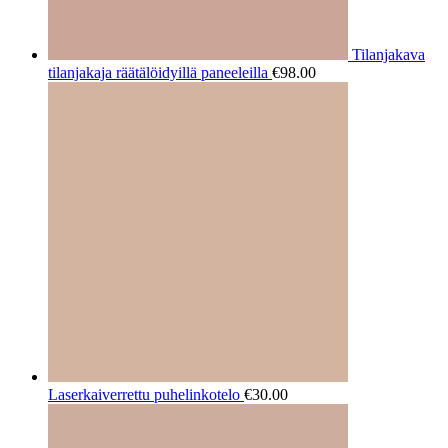
Tilanjakava
tilanjakaja räätälöidyillä paneeleilla
€
98.00
Laserkaiverrettu puhelinkotelo
€
30.00