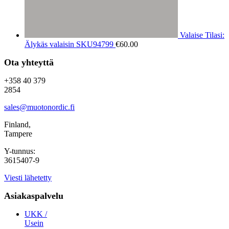
Valaise Tilasi:
Älykäs valaisin SKU94799
€
60.00
Ota yhteyttä
+358 40 379
2854
sales@muotonordic.fi
Finland,
Tampere
Y-tunnus:
3615407-9
Viesti lähetetty
Asiakaspalvelu
UKK /
Usein