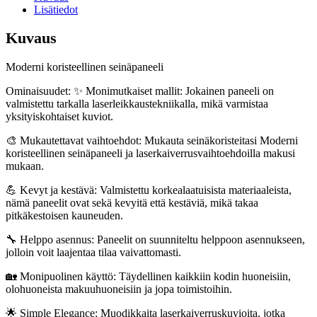
Lisätiedot
Kuvaus
Moderni koristeellinen seinäpaneeli
Ominaisuudet: ✨ Monimutkaiset mallit: Jokainen paneeli on
valmistettu tarkalla laserleikkaustekniikalla, mikä varmistaa
yksityiskohtaiset kuviot.
🎨 Mukautettavat vaihtoehdot: Mukauta seinäkoristeitasi Moderni
koristeellinen seinäpaneeli ja laserkaiverrusvaihtoehdoilla makusi
mukaan.
💪 Kevyt ja kestävä: Valmistettu korkealaatuisista materiaaleista,
nämä paneelit ovat sekä kevyitä että kestäviä, mikä takaa
pitkäkestoisen kauneuden.
🔧 Helppo asennus: Paneelit on suunniteltu helppoon asennukseen,
jolloin voit laajentaa tilaa vaivattomasti.
🏡 Monipuolinen käyttö: Täydellinen kaikkiin kodin huoneisiin,
olohuoneista makuuhuoneisiin ja jopa toimistoihin.
🌟 Simple Elegance: Muodikkaita laserkaiverruskuvioita, jotka