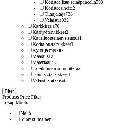
Koristeellista seinäpaneelia
593
Koristeesineitä
2
Tilanjakaja
736
Valaistus
332
Karkkirasia
76
Käsityötarvikkeet
2
Kausiluonteinen sisustus
1
Kotitaloustarvikkeet
3
Kyltit ja merkit
7
Maalaus
12
Materiaalit
13
Tapahtuman suunnittelu
2
Toimistotarvikkeet
3
Valaistusratkaisut
3
Filter
Products Price Filter
Товар Muoto
Neliö
Suorakulmainen