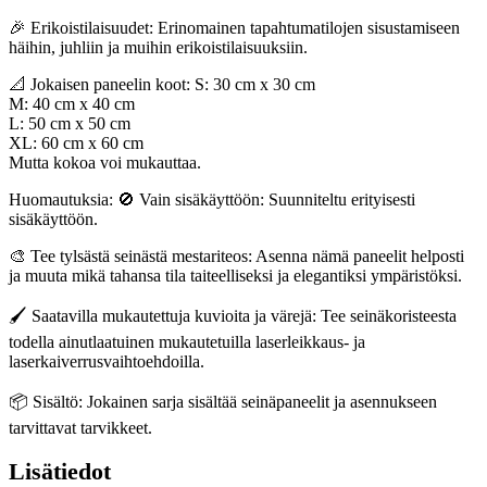
🎉 Erikoistilaisuudet: Erinomainen tapahtumatilojen sisustamiseen
häihin, juhliin ja muihin erikoistilaisuuksiin.
📐 Jokaisen paneelin koot: S: 30 cm x 30 cm
M: 40 cm x 40 cm
L: 50 cm x 50 cm
XL: 60 cm x 60 cm
Mutta kokoa voi mukauttaa.
Huomautuksia: 🚫 Vain sisäkäyttöön: Suunniteltu erityisesti
sisäkäyttöön.
🎨 Tee tylsästä seinästä mestariteos: Asenna nämä paneelit helposti
ja muuta mikä tahansa tila taiteelliseksi ja elegantiksi ympäristöksi.
🖌️ Saatavilla mukautettuja kuvioita ja värejä: Tee seinäkoristeesta
todella ainutlaatuinen mukautetuilla laserleikkaus- ja
laserkaiverrusvaihtoehdoilla.
📦 Sisältö: Jokainen sarja sisältää seinäpaneelit ja asennukseen
tarvittavat tarvikkeet.
Lisätiedot