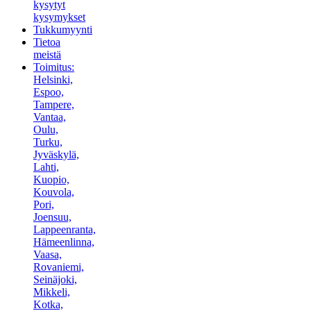
kysytyt
kysymykset
Tukkumyynti
Tietoa
meistä
Toimitus:
Helsinki,
Espoo,
Tampere,
Vantaa,
Oulu,
Turku,
Jyväskylä,
Lahti,
Kuopio,
Kouvola,
Pori,
Joensuu,
Lappeenranta,
Hämeenlinna,
Vaasa,
Rovaniemi,
Seinäjoki,
Mikkeli,
Kotka,