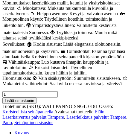
Monimutkaiset laserleikkaus mallit, kauniit ja yksityiskohtaiset
kuviot. 🎨 Muokattava: Mukauta mukautetuilla kuvioilla ja
laserkaiverrus. 🔧 Helppo asennus: Kevyt ja vaivaton asentaa. 🏡
Monipuolinen käyttö: Täydellinen koteihin, toimistoihin ja
liiketiloihin. 🌍 Ympäristöystävällinen: Valmistettu kestävistä
materiaaleista Suomessa. 🌟 Tyylikäs ja toimiva: Muuta mikä
tahansa seinä tyylikkääksi keskipisteeksi.
Sovellukset: 🏠 Kodin sisustus: Lisää eleganssia olohuoneisiin,
makuuhuoneisiin ja käytäviin. 💼 Toimistotilat: Paranna työtilaasi
ainutlaatuisella Koristeellinen seinapaneeli kirjaston ympäristöön .
🏪 Vähittäiskauppa: Luo kutsuva ilmapiiri kauppoihin ja
ravintoloihin. 🎉 Erikoistilaisuudet: Täydellinen
tapahtumakoristeisiin, kuten häihin ja juhliin.
Huomautuksia: 🚫 Vain sisäkäyttöön: Suunniteltu sisustukseen. 🎨
Mukautetut vaihtoehdot: Saatavilla useissa kuvioissa ja väreissä.
Koristeellinen
seinapaneeli
Lisää ostoskoriin
kirjaston
Tuotetunnus (SKU):
WALLPANNO-SNGL-0181
Osasto:
ympäristöön
Koristeellista seinäpaneelia
Avainsanat tuotteelle
Eläin
,
181
Laserkaiverrus palvelut Tampere
,
Laserleikkaus palvelut Tampere
,
määrä
Pano
,
Seinäpuinen sisustus
Kuvaus