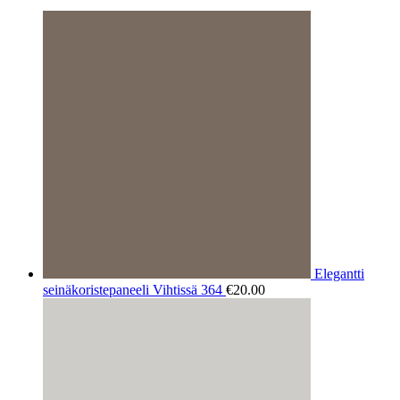
Elegantti
seinäkoristepaneeli Vihtissä 364
€
20.00