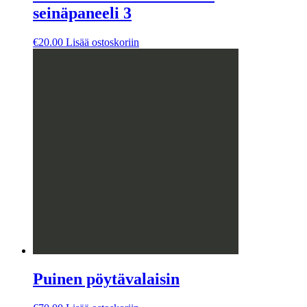
seinäpaneeli 3
€
20.00
Lisää ostoskoriin
Puinen pöytävalaisin