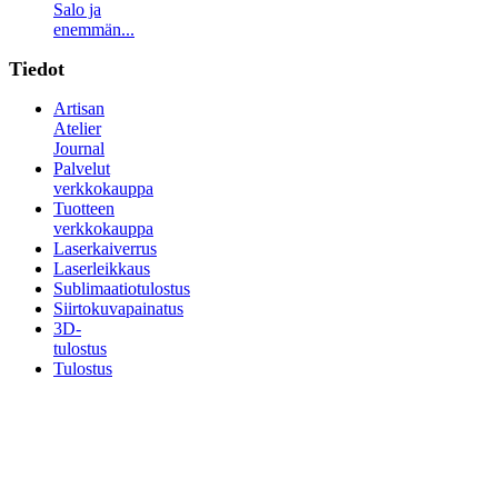
Salo ja
enemmän...
Tiedot
Artisan
Atelier
Journal
Palvelut
verkkokauppa
Tuotteen
verkkokauppa
Laserkaiverrus
Laserleikkaus
Sublimaatiotulostus
Siirtokuvapainatus
3D-
tulostus
Tulostus