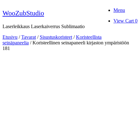
Skip
Menu
to
WooZubStudio
content
View
View Cart
0
shopping
Laserleikkaus Laserkaiverrus Sublimaatio
cart
Etusivu
/
Tavarat
/
Sisustuskoristeet
/
Koristeellista
seinäpaneelia
/ Koristeellinen seinapaneeli kirjaston ympäristöön
181