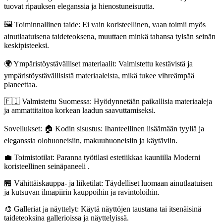
tuovat ripauksen eleganssia ja hienostuneisuutta.
🖼️ Toiminnallinen taide: Ei vain koristeellinen, vaan toimii myös
ainutlaatuisena taideteoksena, muuttaen minkä tahansa tylsän seinän
keskipisteeksi.
🌍 Ympäristöystävälliset materiaalit: Valmistettu kestävistä ja
ympäristöystävällisistä materiaaleista, mikä tukee vihreämpää
planeettaa.
🇫🇮 Valmistettu Suomessa: Hyödynnetään paikallisia materiaaleja
ja ammattitaitoa korkean laadun saavuttamiseksi.
Sovellukset: 🏠 Kodin sisustus: Ihanteellinen lisäämään tyyliä ja
eleganssia olohuoneisiin, makuuhuoneisiin ja käytäviin.
💼 Toimistotilat: Paranna työtilasi estetiikkaa kauniilla Moderni
koristeellinen seinäpaneeli .
🏪 Vähittäiskauppa- ja liiketilat: Täydelliset luomaan ainutlaatuisen
ja kutsuvan ilmapiirin kauppoihin ja ravintoloihin.
🎨 Galleriat ja näyttelyt: Käytä näyttöjen taustana tai itsenäisinä
taideteoksina gallerioissa ja näyttelyissä.