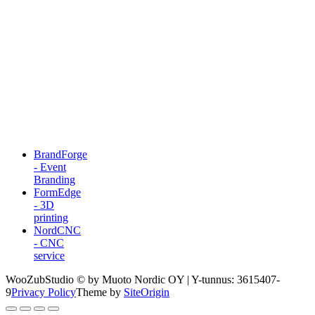
BrandForge
- Event
Branding
FormEdge
- 3D
printing
NordCNC
- CNC
service
WooZubStudio © by Muoto Nordic OY | Y-tunnus: 3615407-
9
Privacy Policy
Theme by
SiteOrigin