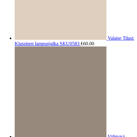
Valaise Tilasi:
Klassinen lampunjalka SKU0583
€
60.00
Viihtyisä