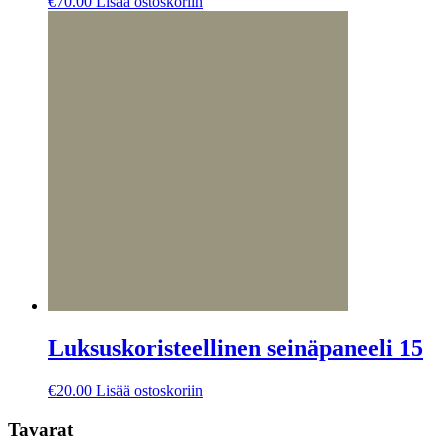
€
70.00
Lisää ostoskoriin
Luksuskoristeellinen seinäpaneeli 15
€
20.00
Lisää ostoskoriin
Tavarat