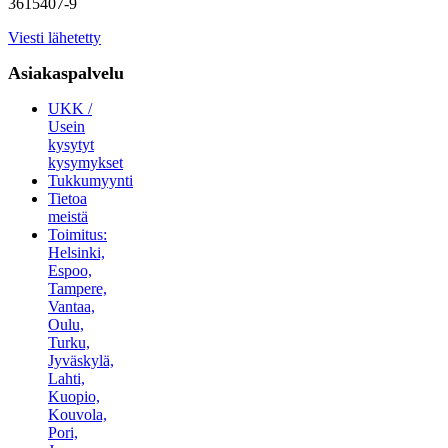
3615407-9
Viesti lähetetty
Asiakaspalvelu
UKK /
Usein
kysytyt
kysymykset
Tukkumyynti
Tietoa
meistä
Toimitus:
Helsinki,
Espoo,
Tampere,
Vantaa,
Oulu,
Turku,
Jyväskylä,
Lahti,
Kuopio,
Kouvola,
Pori,