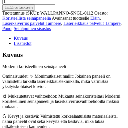
Ajankohtainen
koristeellinen
Lisää ostoskoriin
seinäpaneelitaide
Tuotetunnus (SKU):
WALLPANNO-SNGL-0112
Osasto:
112
Koristeellista seinäpaneelia
Avainsanat tuotteelle
Eläin
,
määrä
Laserkaiverrus palvelut Tampere
,
Laserleikkaus palvelut Tampere
,
Pano
,
Seinäpuinen sisustus
Kuvaus
Lisätiedot
Kuvaus
Moderni koristeellinen seinäpaneeli
Ominaisuudet: ✨ Monimutkaiset mallit: Jokainen paneeli on
valmistettu tarkalla laserleikkaustekniikalla, mikä varmistaa
yksityiskohtaiset kuviot.
🎨 Mukautettavat vaihtoehdot: Mukauta seinäkoristeitasi Moderni
koristeellinen seinäpaneeli ja laserkaiverrusvaihtoehdoilla makusi
mukaan.
💪 Kevyt ja kestävä: Valmistettu korkealaatuisista materiaaleista,
nämä paneelit ovat sekä kevyitä että kestäviä, mikä takaa
pitkäkestoisen kauneuden.