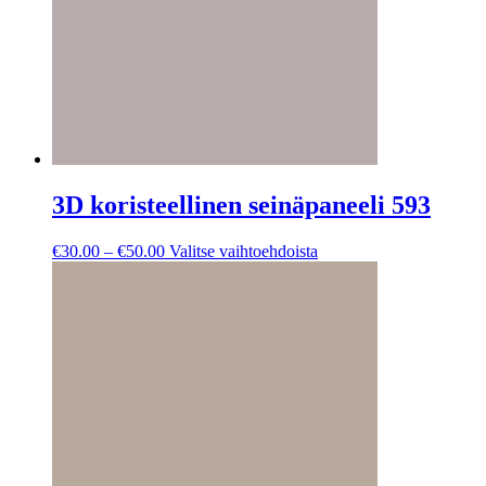
3D koristeellinen seinäpaneeli 593
Hintaluokka:
Tällä
€
30.00
–
€
50.00
Valitse vaihtoehdoista
€30.00
tuotteella
-
on
€50.00
useampi
muunnelma.
Voit
tehdä
valinnat
tuotteen
sivulla.