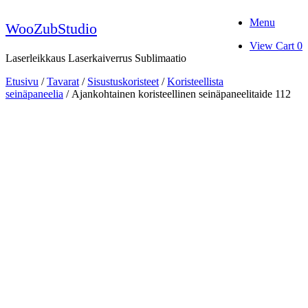
Skip
Menu
to
WooZubStudio
content
View
View Cart
0
shopping
Laserleikkaus Laserkaiverrus Sublimaatio
cart
Etusivu
/
Tavarat
/
Sisustuskoristeet
/
Koristeellista
seinäpaneelia
/ Ajankohtainen koristeellinen seinäpaneelitaide 112