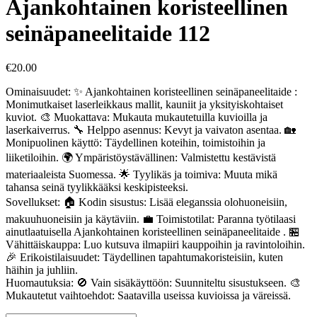
Ajankohtainen koristeellinen
seinäpaneelitaide 112
€
20.00
Ominaisuudet: ✨ Ajankohtainen koristeellinen seinäpaneelitaide :
Monimutkaiset laserleikkaus mallit, kauniit ja yksityiskohtaiset
kuviot. 🎨 Muokattava: Mukauta mukautetuilla kuvioilla ja
laserkaiverrus. 🔧 Helppo asennus: Kevyt ja vaivaton asentaa. 🏡
Monipuolinen käyttö: Täydellinen koteihin, toimistoihin ja
liiketiloihin. 🌍 Ympäristöystävällinen: Valmistettu kestävistä
materiaaleista Suomessa. 🌟 Tyylikäs ja toimiva: Muuta mikä
tahansa seinä tyylikkääksi keskipisteeksi.
Sovellukset: 🏠 Kodin sisustus: Lisää eleganssia olohuoneisiin,
makuuhuoneisiin ja käytäviin. 💼 Toimistotilat: Paranna työtilaasi
ainutlaatuisella Ajankohtainen koristeellinen seinäpaneelitaide . 🏪
Vähittäiskauppa: Luo kutsuva ilmapiiri kauppoihin ja ravintoloihin.
🎉 Erikoistilaisuudet: Täydellinen tapahtumakoristeisiin, kuten
häihin ja juhliin.
Huomautuksia: 🚫 Vain sisäkäyttöön: Suunniteltu sisustukseen. 🎨
Mukautetut vaihtoehdot: Saatavilla useissa kuvioissa ja väreissä.