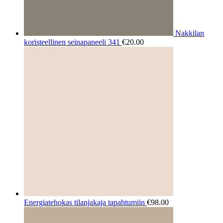
Nakkilan
koristeellinen seinapaneeli 341
€
20.00
Energiatehokas tilanjakaja tapahtumiin
€
98.00