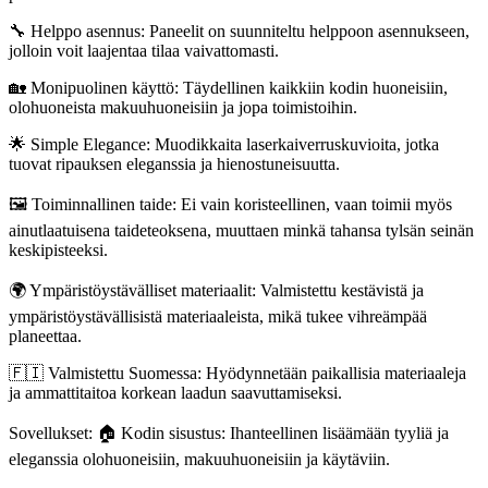
🔧 Helppo asennus: Paneelit on suunniteltu helppoon asennukseen,
jolloin voit laajentaa tilaa vaivattomasti.
🏡 Monipuolinen käyttö: Täydellinen kaikkiin kodin huoneisiin,
olohuoneista makuuhuoneisiin ja jopa toimistoihin.
🌟 Simple Elegance: Muodikkaita laserkaiverruskuvioita, jotka
tuovat ripauksen eleganssia ja hienostuneisuutta.
🖼️ Toiminnallinen taide: Ei vain koristeellinen, vaan toimii myös
ainutlaatuisena taideteoksena, muuttaen minkä tahansa tylsän seinän
keskipisteeksi.
🌍 Ympäristöystävälliset materiaalit: Valmistettu kestävistä ja
ympäristöystävällisistä materiaaleista, mikä tukee vihreämpää
planeettaa.
🇫🇮 Valmistettu Suomessa: Hyödynnetään paikallisia materiaaleja
ja ammattitaitoa korkean laadun saavuttamiseksi.
Sovellukset: 🏠 Kodin sisustus: Ihanteellinen lisäämään tyyliä ja
eleganssia olohuoneisiin, makuuhuoneisiin ja käytäviin.