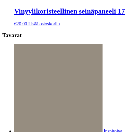
Vinyylikoristeellinen seinäpaneeli 17
€
20.00
Lisää ostoskoriin
Tavarat
Inspiroiva