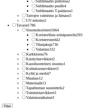
Sublimaatio pulloissa
2
Sublimaatio puulle
4
Sublimaatio T-paidassa
1
Tarrojen valmistus ja liimaus
5
UV-tulostus
2
Tavarat
1786
Sisustuskoristeet
1664
Koristeellista seinäpaneelia
593
Koristeesineitä
2
Tilanjakaja
736
Valaistus
332
Karkkirasia
76
Käsityötarvikkeet
2
Kausiluonteinen sisustus
1
Kotitaloustarvikkeet
3
Kyltit ja merkit
7
Maalaus
12
Materiaalit
13
Tapahtuman suunnittelu
2
Toimistotarvikkeet
3
Valaistusratkaisut
3
Filter