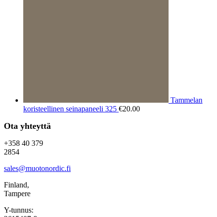
Tammelan
koristeellinen seinapaneeli 325
€
20.00
Ota yhteyttä
+358 40 379
2854
sales@muotonordic.fi
Finland,
Tampere
Y-tunnus: