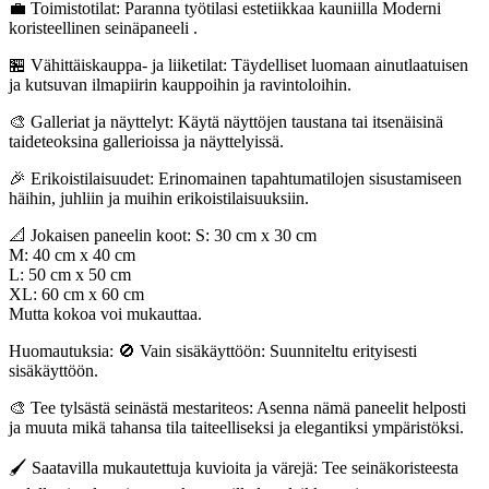
💼 Toimistotilat: Paranna työtilasi estetiikkaa kauniilla Moderni
koristeellinen seinäpaneeli .
🏪 Vähittäiskauppa- ja liiketilat: Täydelliset luomaan ainutlaatuisen
ja kutsuvan ilmapiirin kauppoihin ja ravintoloihin.
🎨 Galleriat ja näyttelyt: Käytä näyttöjen taustana tai itsenäisinä
taideteoksina gallerioissa ja näyttelyissä.
🎉 Erikoistilaisuudet: Erinomainen tapahtumatilojen sisustamiseen
häihin, juhliin ja muihin erikoistilaisuuksiin.
📐 Jokaisen paneelin koot: S: 30 cm x 30 cm
M: 40 cm x 40 cm
L: 50 cm x 50 cm
XL: 60 cm x 60 cm
Mutta kokoa voi mukauttaa.
Huomautuksia: 🚫 Vain sisäkäyttöön: Suunniteltu erityisesti
sisäkäyttöön.
🎨 Tee tylsästä seinästä mestariteos: Asenna nämä paneelit helposti
ja muuta mikä tahansa tila taiteelliseksi ja elegantiksi ympäristöksi.
🖌️ Saatavilla mukautettuja kuvioita ja värejä: Tee seinäkoristeesta