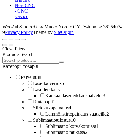
NordCNC
- CNC
service
WooZubStudio © by Muoto Nordic OY | Y-tunnus: 3615407-
9
Privacy Policy
Theme by
SiteOrigin
Close filters
Products Search
Search
products:
Категорії товарів
Palvelut
38
Laserkaiverrus
5
Laserleikkaus
11
Kankaat laserleikkauspalvelut
3
Rintanapit
1
Siirtokuvapainatus
4
Lämmönsiirtopainatus vaatteille
2
Sublimaatiotulostus
10
Sublimaatio korvakoruissa
1
Sublimaatio mukissa
2