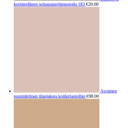
koristeellinen seinapaneelimuotoilu 183
€
20.00
Avoimen
suunnitelman tilanjakaja kotikirjastoihin
€
98.00