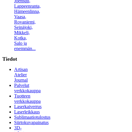
Joensuu,
Lappeenranta,
Hämeenlinna,
Vaasa,
Rovaniemi,
Seinäjoki,
Mikkeli,
Kotka,
Salo ja
enemmän...
Tiedot
Artisan
Atelier
Journal
Palvelut
verkkokauppa
Tuotteen
verkkokauppa
Laserkaiverrus
Laserleikkaus
Sublimaatiotulostus
Siirtokuvapainatus
3D-