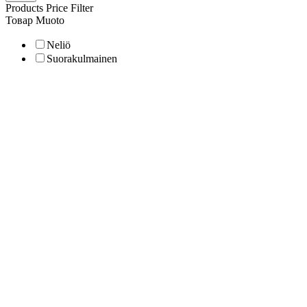
Products Price Filter
Товар Muoto
Neliö
Suorakulmainen