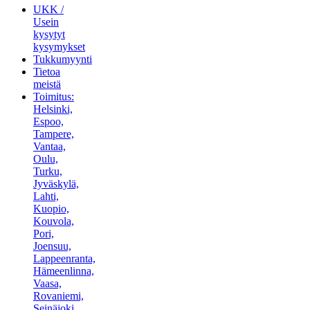
UKK /
Usein
kysytyt
kysymykset
Tukkumyynti
Tietoa
meistä
Toimitus:
Helsinki,
Espoo,
Tampere,
Vantaa,
Oulu,
Turku,
Jyväskylä,
Lahti,
Kuopio,
Kouvola,
Pori,
Joensuu,
Lappeenranta,
Hämeenlinna,
Vaasa,
Rovaniemi,
Seinäjoki,