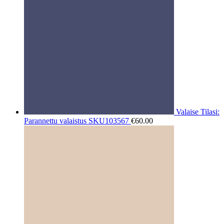
Valaise Tilasi:
Parannettu valaistus SKU103567
€
60.00