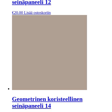
seinäpaneeli 12
€
20.00
Lisää ostoskoriin
Geometrinen koristeellinen
seinäpaneeli 14