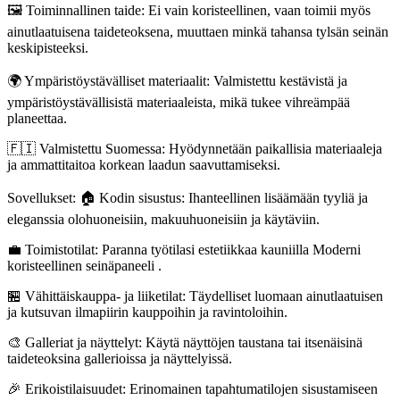
🖼️ Toiminnallinen taide: Ei vain koristeellinen, vaan toimii myös
ainutlaatuisena taideteoksena, muuttaen minkä tahansa tylsän seinän
keskipisteeksi.
🌍 Ympäristöystävälliset materiaalit: Valmistettu kestävistä ja
ympäristöystävällisistä materiaaleista, mikä tukee vihreämpää
planeettaa.
🇫🇮 Valmistettu Suomessa: Hyödynnetään paikallisia materiaaleja
ja ammattitaitoa korkean laadun saavuttamiseksi.
Sovellukset: 🏠 Kodin sisustus: Ihanteellinen lisäämään tyyliä ja
eleganssia olohuoneisiin, makuuhuoneisiin ja käytäviin.
💼 Toimistotilat: Paranna työtilasi estetiikkaa kauniilla Moderni
koristeellinen seinäpaneeli .
🏪 Vähittäiskauppa- ja liiketilat: Täydelliset luomaan ainutlaatuisen
ja kutsuvan ilmapiirin kauppoihin ja ravintoloihin.
🎨 Galleriat ja näyttelyt: Käytä näyttöjen taustana tai itsenäisinä
taideteoksina gallerioissa ja näyttelyissä.
🎉 Erikoistilaisuudet: Erinomainen tapahtumatilojen sisustamiseen