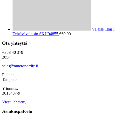
Valaise Tilasi:
Tehtävävalaisin SKU94855
€
60.00
Ota yhteyttä
+358 40 379
2854
sales@muotonordic.fi
Finland,
Tampere
Y-tunnus:
3615407-9
Viesti lähetetty
Asiakaspalvelu