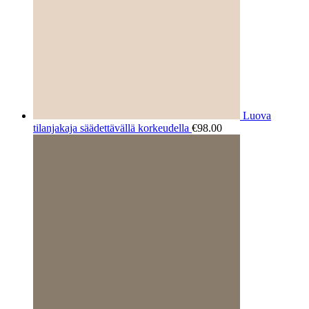
Luova
tilanjakaja säädettävällä korkeudella
€
98.00