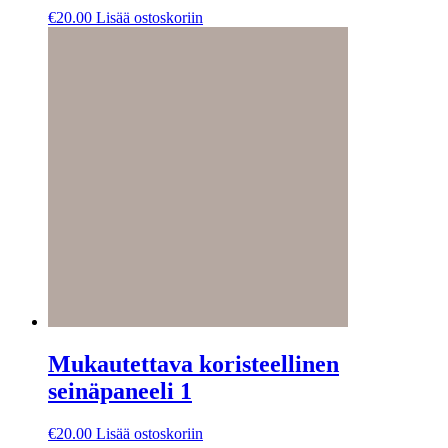
€
20.00
Lisää ostoskoriin
Mukautettava koristeellinen
seinäpaneeli 1
€
20.00
Lisää ostoskoriin