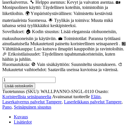
laserkaiverrus. 🔧 Helppo asennus: Kevyt ja vaivaton asentaa. 🏡
Monipuolinen käyttö: Täydellinen koteihin, toimistoihin ja
liiketiloihin. 🌍 Ympäristöystävällinen: Valmistettu kestävistä
materiaaleista Suomessa. 🌟 Tyylikäs ja toimiva: Muuta mikä
tahansa seinä tyylikkääksi keskipisteeksi.
Sovellukset: 🏠 Kodin sisustus: Lisää eleganssia olohuoneisiin,
makuuhuoneisiin ja käytäviin. 💼 Toimistotilat: Paranna työtilaasi
ainutlaatuisella Mukautetusti painettu koristeellinen seinapaneeli . 🏪
Vähittäiskauppa: Luo kutsuva ilmapiiri kauppoihin ja ravintoloihin.
🎉 Erikoistilaisuudet: Täydellinen tapahtumakoristeisiin, kuten
häihin ja juhliin.
Huomautuksia: 🚫 Vain sisäkäyttöön: Suunniteltu sisustukseen. 🎨
Mukautetut vaihtoehdot: Saatavilla useissa kuvioissa ja väreissä.
Mukautetusti
painettu
Lisää ostoskoriin
koristeellinen
Tuotetunnus (SKU):
WALLPANNO-SNGL-0110
Osasto:
seinapaneeli
Koristeellista seinäpaneelia
Avainsanat tuotteelle
Eläin
,
110
Laserkaiverrus palvelut Tampere
,
Laserleikkaus palvelut Tampere
,
määrä
Pano
,
Seinäpuinen sisustus
Kuvaus
Lisätiedot