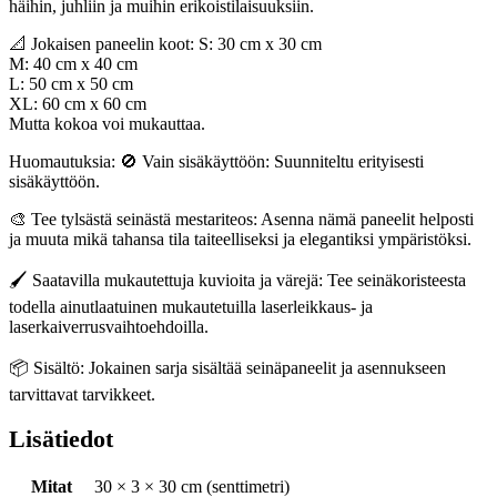
häihin, juhliin ja muihin erikoistilaisuuksiin.
📐 Jokaisen paneelin koot: S: 30 cm x 30 cm
M: 40 cm x 40 cm
L: 50 cm x 50 cm
XL: 60 cm x 60 cm
Mutta kokoa voi mukauttaa.
Huomautuksia: 🚫 Vain sisäkäyttöön: Suunniteltu erityisesti
sisäkäyttöön.
🎨 Tee tylsästä seinästä mestariteos: Asenna nämä paneelit helposti
ja muuta mikä tahansa tila taiteelliseksi ja elegantiksi ympäristöksi.
🖌️ Saatavilla mukautettuja kuvioita ja värejä: Tee seinäkoristeesta
todella ainutlaatuinen mukautetuilla laserleikkaus- ja
laserkaiverrusvaihtoehdoilla.
📦 Sisältö: Jokainen sarja sisältää seinäpaneelit ja asennukseen
tarvittavat tarvikkeet.
Lisätiedot
Mitat
30 × 3 × 30 cm (senttimetri)