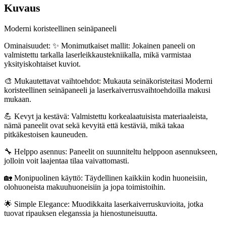
Kuvaus
Moderni koristeellinen seinäpaneeli
Ominaisuudet: ✨ Monimutkaiset mallit: Jokainen paneeli on
valmistettu tarkalla laserleikkaustekniikalla, mikä varmistaa
yksityiskohtaiset kuviot.
🎨 Mukautettavat vaihtoehdot: Mukauta seinäkoristeitasi Moderni
koristeellinen seinäpaneeli ja laserkaiverrusvaihtoehdoilla makusi
mukaan.
💪 Kevyt ja kestävä: Valmistettu korkealaatuisista materiaaleista,
nämä paneelit ovat sekä kevyitä että kestäviä, mikä takaa
pitkäkestoisen kauneuden.
🔧 Helppo asennus: Paneelit on suunniteltu helppoon asennukseen,
jolloin voit laajentaa tilaa vaivattomasti.
🏡 Monipuolinen käyttö: Täydellinen kaikkiin kodin huoneisiin,
olohuoneista makuuhuoneisiin ja jopa toimistoihin.
🌟 Simple Elegance: Muodikkaita laserkaiverruskuvioita, jotka
tuovat ripauksen eleganssia ja hienostuneisuutta.