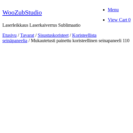
Skip
Menu
to
WooZubStudio
content
View
View Cart
0
shopping
Laserleikkaus Laserkaiverrus Sublimaatio
cart
Etusivu
/
Tavarat
/
Sisustuskoristeet
/
Koristeellista
seinäpaneelia
/ Mukautetusti painettu koristeellinen seinapaneeli 110