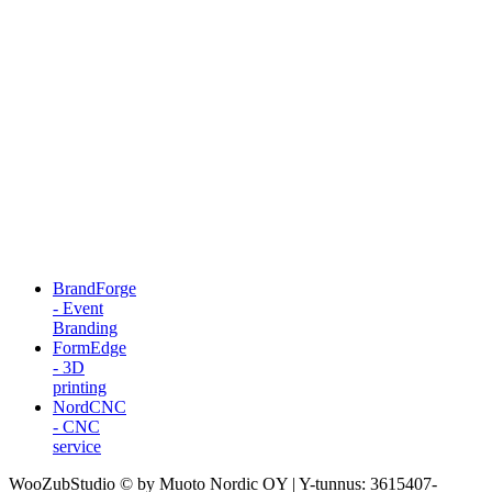
BrandForge
- Event
Branding
FormEdge
- 3D
printing
NordCNC
- CNC
service
WooZubStudio © by Muoto Nordic OY | Y-tunnus: 3615407-