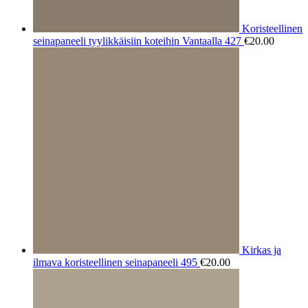
Koristeellinen
seinapaneeli tyylikkäisiin koteihin Vantaalla 427
€
20.00
Kirkas ja
ilmava koristeellinen seinapaneeli 495
€
20.00