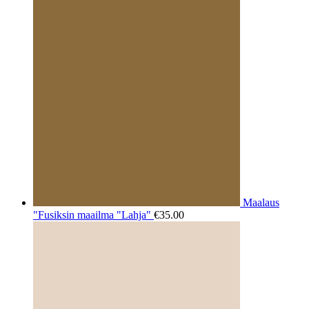
Maalaus
"Fusiksin maailma "Lahja"
€
35.00