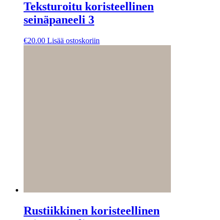
Teksturoitu koristeellinen
seinäpaneeli 3
€
20.00
Lisää ostoskoriin
Rustiikkinen koristeellinen