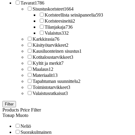
Tavarat
1786
Sisustuskoristeet
1664
Koristeellista seinäpaneelia
593
Koristeesineitä
2
Tilanjakaja
736
Valaistus
332
Karkkirasia
76
Käsityötarvikkeet
2
Kausiluonteinen sisustus
1
Kotitaloustarvikkeet
3
Kyltit ja merkit
7
Maalaus
12
Materiaalit
13
Tapahtuman suunnittelu
2
Toimistotarvikkeet
3
Valaistusratkaisut
3
Filter
Products Price Filter
Товар Muoto
Neliö
Suorakulmainen