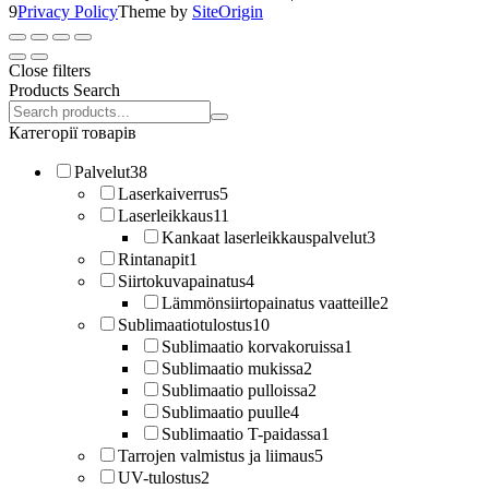
9
Privacy Policy
Theme by
SiteOrigin
Close filters
Products Search
Search
products:
Категорії товарів
Palvelut
38
Laserkaiverrus
5
Laserleikkaus
11
Kankaat laserleikkauspalvelut
3
Rintanapit
1
Siirtokuvapainatus
4
Lämmönsiirtopainatus vaatteille
2
Sublimaatiotulostus
10
Sublimaatio korvakoruissa
1
Sublimaatio mukissa
2
Sublimaatio pulloissa
2
Sublimaatio puulle
4
Sublimaatio T-paidassa
1
Tarrojen valmistus ja liimaus
5
UV-tulostus
2