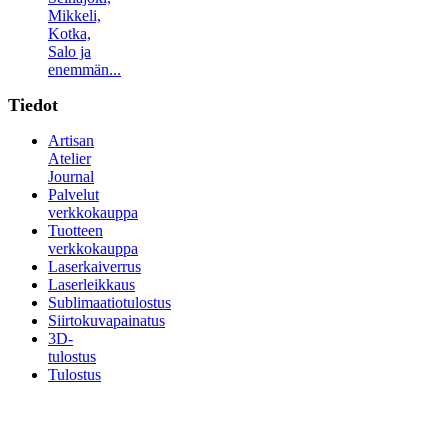
Mikkeli,
Kotka,
Salo ja
enemmän...
Tiedot
Artisan
Atelier
Journal
Palvelut
verkkokauppa
Tuotteen
verkkokauppa
Laserkaiverrus
Laserleikkaus
Sublimaatiotulostus
Siirtokuvapainatus
3D-
tulostus
Tulostus