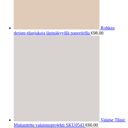
Rohkea
design-tilanjakaja läpinäkyvillä paneeleilla
€
98.00
Valaise Tilasi:
Mukautettu valaistusprojekti SKU0543
€
60.00