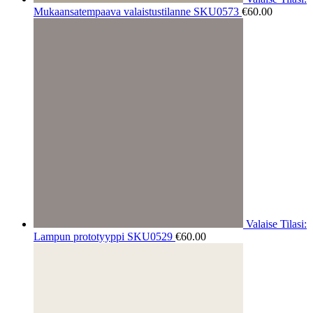
Mukaansatempaava valaistustilanne SKU0573
€
60.00
Valaise Tilasi:
Lampun prototyyppi SKU0529
€
60.00