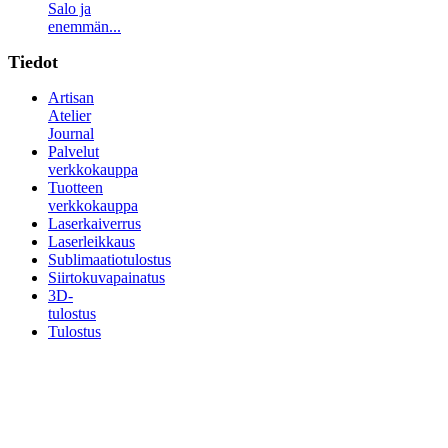
Salo ja
enemmän...
Tiedot
Artisan
Atelier
Journal
Palvelut
verkkokauppa
Tuotteen
verkkokauppa
Laserkaiverrus
Laserleikkaus
Sublimaatiotulostus
Siirtokuvapainatus
3D-
tulostus
Tulostus