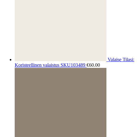
Valaise Tilasi:
Koristeellinen valaistus SKU103489
€
60.00