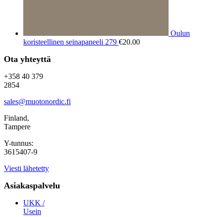
Oulun
koristeellinen seinapaneeli 279
€
20.00
Ota yhteyttä
+358 40 379
2854
sales@muotonordic.fi
Finland,
Tampere
Y-tunnus:
3615407-9
Viesti lähetetty
Asiakaspalvelu
UKK /
Usein