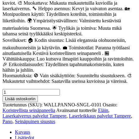
kuviot. 🎨 Muokattava: Mukauta mukautetuilla kuvioilla ja
laserkaiverrus. 🔧 Helppo asennus: Kevyt ja vaivaton asentaa. 🏡
Monipuolinen käyttö: Täydellinen koteihin, toimistoihin ja
liiketiloihin. 🌍 Ympäristöystävällinen: Valmistettu kestävistä
materiaaleista Suomessa. 🌟 Tyylikäs ja toimiva: Muuta mikä
tahansa seinä tyylikkääksi keskipisteeksi.
Sovellukset: 🏠 Kodin sisustus: Lisää eleganssia olohuoneisiin,
makuuhuoneisiin ja käytäviin. 💼 Toimistotilat: Paranna työtilaasi
ainutlaatuisella Kestävä koristeellinen seinapaneeli . 🏪
Vähittäiskauppa: Luo kutsuva ilmapiiri kauppoihin ja ravintoloihin.
🎉 Erikoistilaisuudet: Täydellinen tapahtumakoristeisiin, kuten
häihin ja juhliin.
Huomautuksia: 🚫 Vain sisäkäyttöön: Suunniteltu sisustukseen. 🎨
Mukautetut vaihtoehdot: Saatavilla useissa kuvioissa ja väreissä.
Kestävä
koristeellinen
Lisää ostoskoriin
seinapaneeli
Tuotetunnus (SKU):
WALLPANNO-SNGL-0101
Osasto:
101
Koristeellista seinäpaneelia
Avainsanat tuotteelle
Eläin
,
määrä
Laserkaiverrus palvelut Tampere
,
Laserleikkaus palvelut Tampere
,
Pano
,
Seinäpuinen sisustus
Kuvaus
Lisätiedot