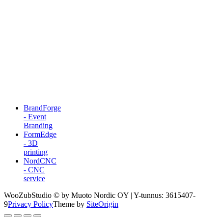
BrandForge
- Event
Branding
FormEdge
- 3D
printing
NordCNC
- CNC
service
WooZubStudio © by Muoto Nordic OY | Y-tunnus: 3615407-
9
Privacy Policy
Theme by
SiteOrigin