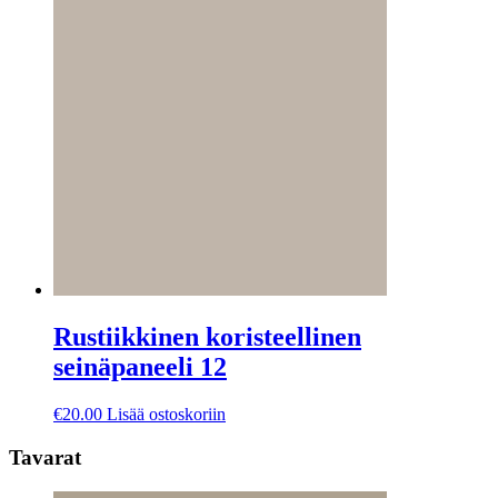
Rustiikkinen koristeellinen
seinäpaneeli 12
€
20.00
Lisää ostoskoriin
Tavarat