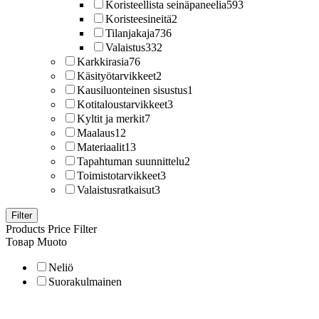
Koristeellista seinäpaneelia
593
Koristeesineitä
2
Tilanjakaja
736
Valaistus
332
Karkkirasia
76
Käsityötarvikkeet
2
Kausiluonteinen sisustus
1
Kotitaloustarvikkeet
3
Kyltit ja merkit
7
Maalaus
12
Materiaalit
13
Tapahtuman suunnittelu
2
Toimistotarvikkeet
3
Valaistusratkaisut
3
Filter
Products Price Filter
Товар Muoto
Neliö
Suorakulmainen