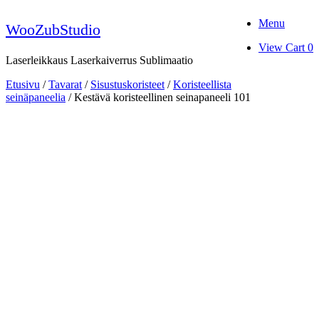
Skip
Menu
to
WooZubStudio
content
View
View Cart
0
shopping
Laserleikkaus Laserkaiverrus Sublimaatio
cart
Etusivu
/
Tavarat
/
Sisustuskoristeet
/
Koristeellista
seinäpaneelia
/ Kestävä koristeellinen seinapaneeli 101