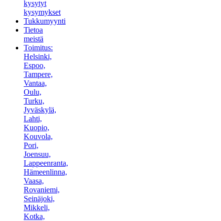
kysytyt
kysymykset
Tukkumyynti
Tietoa
meistä
Toimitus:
Helsinki,
Espoo,
Tampere,
Vantaa,
Oulu,
Turku,
Jyväskylä,
Lahti,
Kuopio,
Kouvola,
Pori,
Joensuu,
Lappeenranta,
Hämeenlinna,
Vaasa,
Rovaniemi,
Seinäjoki,
Mikkeli,
Kotka,