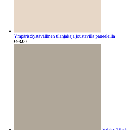
Ympäristöystävällinen tilanjakaja joustavilla paneeleilla
€
98.00
Valaise Tilasi: