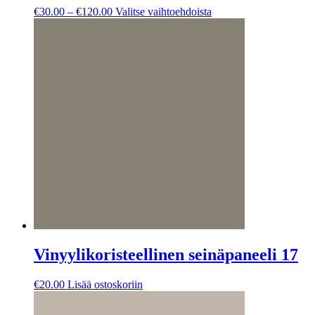
Hintaluokka:
Tällä
€
30.00
–
€
120.00
Valitse vaihtoehdoista
€30.00
tuotteella
-
on
€120.00
useampi
muunnelma.
Voit
tehdä
valinnat
tuotteen
sivulla.
Vinyylikoristeellinen seinäpaneeli 17
€
20.00
Lisää ostoskoriin