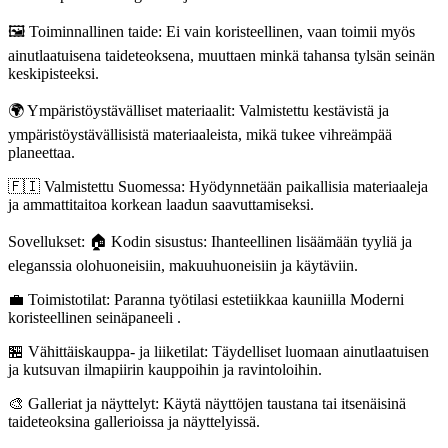
🖼️ Toiminnallinen taide: Ei vain koristeellinen, vaan toimii myös
ainutlaatuisena taideteoksena, muuttaen minkä tahansa tylsän seinän
keskipisteeksi.
🌍 Ympäristöystävälliset materiaalit: Valmistettu kestävistä ja
ympäristöystävällisistä materiaaleista, mikä tukee vihreämpää
planeettaa.
🇫🇮 Valmistettu Suomessa: Hyödynnetään paikallisia materiaaleja
ja ammattitaitoa korkean laadun saavuttamiseksi.
Sovellukset: 🏠 Kodin sisustus: Ihanteellinen lisäämään tyyliä ja
eleganssia olohuoneisiin, makuuhuoneisiin ja käytäviin.
💼 Toimistotilat: Paranna työtilasi estetiikkaa kauniilla Moderni
koristeellinen seinäpaneeli .
🏪 Vähittäiskauppa- ja liiketilat: Täydelliset luomaan ainutlaatuisen
ja kutsuvan ilmapiirin kauppoihin ja ravintoloihin.
🎨 Galleriat ja näyttelyt: Käytä näyttöjen taustana tai itsenäisinä
taideteoksina gallerioissa ja näyttelyissä.