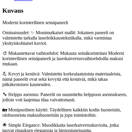
Kuvaus
Moderni koristeellinen seinäpaneeli
Ominaisuudet: ✨ Monimutkaiset mallit: Jokainen paneeli on
valmistettu tarkalla laserleikkaustekniikalla, mikä varmistaa
yksityiskohtaiset kuviot.
🎨 Mukautettavat vaihtoehdot: Mukauta seinäkoristeitasi Moderni
koristeellinen seinäpaneeli ja laserkaiverrusvaihtoehdoilla makusi
mukaan.
💪 Kevyt ja kestävä: Valmistettu korkealaatuisista materiaaleista,
nämä paneelit ovat sekä kevyitä että kestäviä, mikä takaa
pitkäkestoisen kauneuden.
🔧 Helppo asennus: Paneelit on suunniteltu helppoon asennukseen,
jolloin voit laajentaa tilaa vaivattomasti.
🏡 Monipuolinen käyttö: Täydellinen kaikkiin kodin huoneisiin,
olohuoneista makuuhuoneisiin ja jopa toimistoihin.
🌟 Simple Elegance: Muodikkaita laserkaiverruskuvioita, jotka
tuovat ripauksen eleganssia ja hienostuneisuutta.