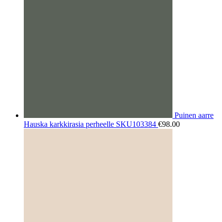
Puinen aarre
Hauska karkkirasia perheelle SKU103384
€
98.00