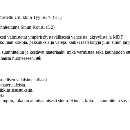
mistettu Uniikkiin Tyyliisi ✨ (H1)
nniteltuina Sinun Kotiisi (H2)
sesti valmistettu ympäristöystävällisestä vanerista, akryylistä ja MDF
likoiman kokoja, paksuuksia ja värejä, kaikki räätälöityjä juuri sinun tarpe
suunnittelun ja kestävät materiaalit, mikä varmistaa sekä kauneuden että
tahansa huoneeseen. 🛋️
ellisen valaisimen tilaasi.
materiaaleista.
ikkiin sisustuksiin.
tä.
lampun, joka on ainutlaatuisesti sinun. Hinnat, koko ja suunnittelu sovi