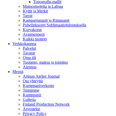
Topografia-mallit
Mainostuotetta ja Lahjaa
Kyltit ja Merkit
Tarrat
Kampanjanapit ja Rintanapit
Puhelinkuoret Sublimaatiotulostuksella
Korvakorut
Avaimenperä
Kaikki tuotteet
Verkkokauppa
Palvelut
Tavarat
Oma tili
Tuotanto, maksu ja toimitus
Alennus
Meistä
Artisan Atelier Journal
Ota yhteyttä
Kumppaniverkosto
Tiimimme
Kumppanit
Galleria
Finland Production Network
Arvostelut
Privacy Policy