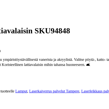
attiavalaisin SKU94848
)
mpäristöystävällisestä vanerista ja akryylistä. Valitse pöytä-, katto- tai 
Koristeellinen lattiavalaisin mihin tahansa huoneeseen. 🛋️
tuotteelle
Lamput
,
Laserkaiverrus palvelut Tampere
,
Laserleikkaus pal