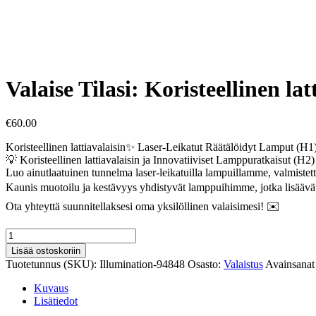
Valaise Tilasi: Koristeellinen l
€
60.00
Koristeellinen lattiavalaisin✨ Laser-Leikatut Räätälöidyt Lamput (H1
💡 Koristeellinen lattiavalaisin ja Innovatiiviset Lamppuratkaisut (H2)
Luo ainutlaatuinen tunnelma laser-leikatuilla lampuillamme, valmistettu y
Kaunis muotoilu ja kestävyys yhdistyvät lamppuihimme, jotka lisäävät 
Ota yhteyttä suunnitellaksesi oma yksilöllinen valaisimesi! ✉️
Valaise
Tilasi:
Lisää ostoskoriin
Koristeellinen
Tuotetunnus (SKU):
Illumination-94848
Osasto:
Valaistus
Avainsanat 
lattiavalaisin
SKU94848
Kuvaus
määrä
Lisätiedot