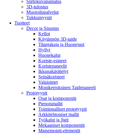
Siirtokuvapainatus
3D-tulostus
Muotoilupalvelut
Tukkumyynti
Tuotteet
Decor ja Sisustus
Kellot
Käytännön 3D-taide
Tilanjakaja ja Huonejaot
Hyllyt
Huonekalut
Koriste-esineet
Koristepaneelit
Ikkunakäsittelyt
Seinäkoristeet
Valaisimet
Monikerroksinen Taidepaneeli
Prototyypit
Osat ja komponentit
Pienoismallit
Toiminnalliset prototyypit
Arkkitehtoniset mallit
Työkalut ja Jigit
Mekaaniset komponentit
Maisemointi-elementit