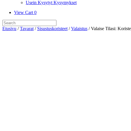
Usein Kysytyt Kysymykset
View
View Cart
0
shopping
Search
cart
for:
Etusivu
/
Tavarat
/
Sisustuskoristeet
/
Valaistus
/ Valaise Tilasi: Koris