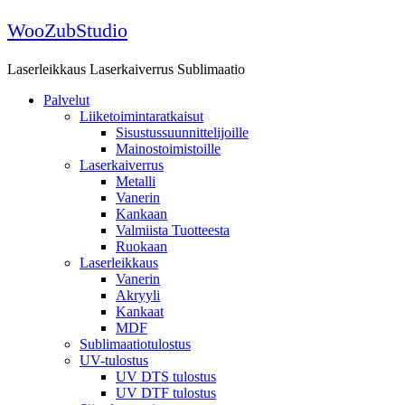
Skip
WooZubStudio
to
content
Laserleikkaus Laserkaiverrus Sublimaatio
Palvelut
Liiketoimintaratkaisut
Sisustussuunnittelijoille
Mainostoimistoille
Laserkaiverrus
Metalli
Vanerin
Kankaan
Valmiista Tuotteesta
Ruokaan
Laserleikkaus
Vanerin
Akryyli
Kankaat
MDF
Sublimaatiotulostus
UV-tulostus
UV DTS tulostus
UV DTF tulostus