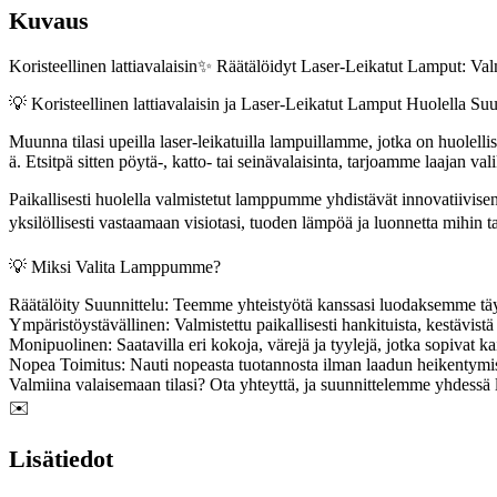
Kuvaus
Koristeellinen lattiavalaisin✨ Räätälöidyt Laser-Leikatut Lamput: Val
💡 Koristeellinen lattiavalaisin ja Laser-Leikatut Lamput Huolella Suu
Muunna tilasi upeilla laser-leikatuilla lampuillamme, jotka on huolelli
ä. Etsitpä sitten pöytä-, katto- tai seinävalaisinta, tarjoamme laajan va
Paikallisesti huolella valmistetut lamppumme yhdistävät innovatiivisen 
yksilöllisesti vastaamaan visiotasi, tuoden lämpöä ja luonnetta mihin 
💡 Miksi Valita Lamppumme?
Räätälöity Suunnittelu: Teemme yhteistyötä kanssasi luodaksemme täyd
Ympäristöystävällinen: Valmistettu paikallisesti hankituista, kestävistä 
Monipuolinen: Saatavilla eri kokoja, värejä ja tyylejä, jotka sopivat ka
Nopea Toimitus: Nauti nopeasta tuotannosta ilman laadun heikentymis
Valmiina valaisemaan tilasi? Ota yhteyttä, ja suunnittelemme yhdessä 
✉️
Lisätiedot