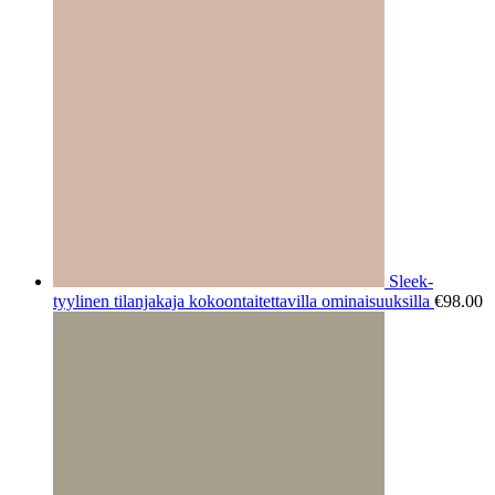
Sleek-
tyylinen tilanjakaja kokoontaitettavilla ominaisuuksilla
€
98.00