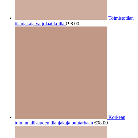
Toimistotilan
tilanjakaja varjolaatikoilla
€
98.00
Korkean
toiminnallisuuden tilanjakaja puutarhaan
€
98.00