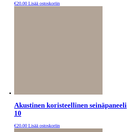
€
20.00
Lisää ostoskoriin
Akustinen koristeellinen seinäpaneeli
10
€
20.00
Lisää ostoskoriin