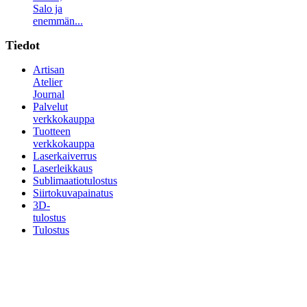
Salo ja
enemmän...
Tiedot
Artisan
Atelier
Journal
Palvelut
verkkokauppa
Tuotteen
verkkokauppa
Laserkaiverrus
Laserleikkaus
Sublimaatiotulostus
Siirtokuvapainatus
3D-
tulostus
Tulostus