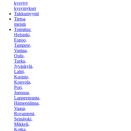
kysytyt
kysymykset
Tukkumyynti
Tietoa
meistä
Toimitus:
Helsinki,
Espoo,
Tampere,
Vantaa,
Oulu,
Turku,
Jyväskylä,
Lahti,
Kuopio,
Kouvola,
Pori,
Joensuu,
Lappeenranta,
Hämeenlinna,
Vaasa,
Rovaniemi,
Seinäjoki,
Mikkeli,
Kotka,