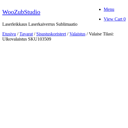
Skip
Menu
to
WooZubStudio
content
View
View Cart
0
shopping
Laserleikkaus Laserkaiverrus Sublimaatio
cart
Etusivu
/
Tavarat
/
Sisustuskoristeet
/
Valaistus
/ Valaise Tilasi:
Ulkovalaistus SKU103509