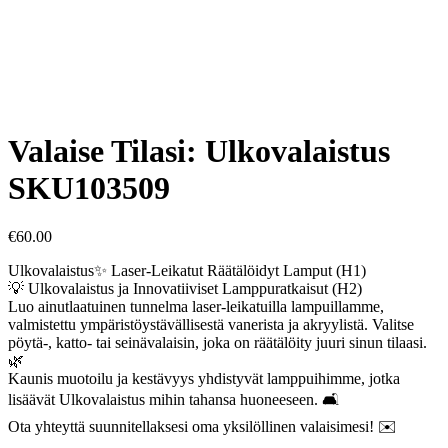
Valaise Tilasi: Ulkovalaistus
SKU103509
€
60.00
Ulkovalaistus✨ Laser-Leikatut Räätälöidyt Lamput (H1)
💡 Ulkovalaistus ja Innovatiiviset Lamppuratkaisut (H2)
Luo ainutlaatuinen tunnelma laser-leikatuilla lampuillamme,
valmistettu ympäristöystävällisestä vanerista ja akryylistä. Valitse
pöytä-, katto- tai seinävalaisin, joka on räätälöity juuri sinun tilaasi.
🌿
Kaunis muotoilu ja kestävyys yhdistyvät lamppuihimme, jotka
lisäävät Ulkovalaistus mihin tahansa huoneeseen. 🛋️
Ota yhteyttä suunnitellaksesi oma yksilöllinen valaisimesi! ✉️