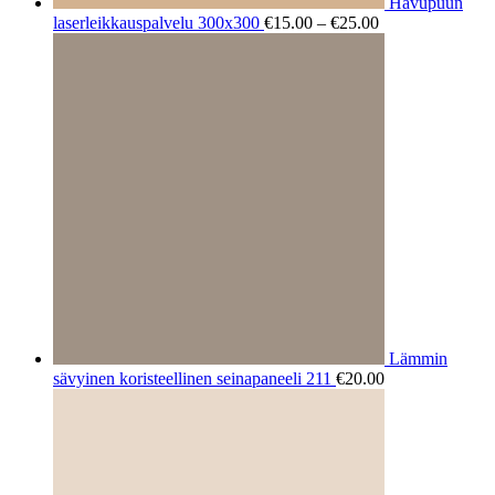
Havupuun
Hintaluokka:
laserleikkauspalvelu 300x300
€
15.00
–
€
25.00
€15.00
-
€25.00
Lämmin
sävyinen koristeellinen seinapaneeli 211
€
20.00