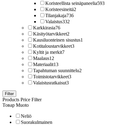
Koristeellista seinäpaneelia
593
Koristeesineitä
2
Tilanjakaja
736
Valaistus
332
Karkkirasia
76
Käsityötarvikkeet
2
Kausiluonteinen sisustus
1
Kotitaloustarvikkeet
3
Kyltit ja merkit
7
Maalaus
12
Materiaalit
13
Tapahtuman suunnittelu
2
Toimistotarvikkeet
3
Valaistusratkaisut
3
Filter
Products Price Filter
Товар Muoto
Neliö
Suorakulmainen