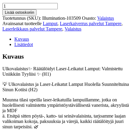
Valaise
Tilasi:
Lisää ostoskoriin
Ulkovalaistus
Tuotetunnus (SKU):
Illumination-103509
Osasto:
Valaistus
SKU103509
Avainsanat tuotteelle
Lamput
,
Laserkaiverrus palvelut Tampere
,
määrä
Laserleikkaus palvelut Tampere
,
Valaistus
Kuvaus
Lisätiedot
Kuvaus
Ulkovalaistus✨ Räätälöidyt Laser-Leikatut Lamput: Valmistettu
Uniikkiin Tyyliisi ✨ (H1)
💡 Ulkovalaistus ja Laser-Leikatut Lamput Huolella Suunniteltuina
Sinun Kotiisi (H2)
Muunna tilasi upeilla laser-leikatuilla lampuillamme, jotka on
huolellisesti valmistettu ympäristöystävällisestä vanerista, akryylistä
ja MDF
ä. Etsitpä sitten pöytä-, katto- tai seinävalaisinta, tarjoamme laajan
valikoiman kokoja, paksuuksia ja värejä, kaikki räätälöityjä juuri
sinun tarpeisiisi. 🌿