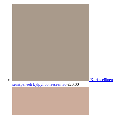
Koristeellinen
seinäpaneeli kylpyhuoneeseen 30
€
20.00