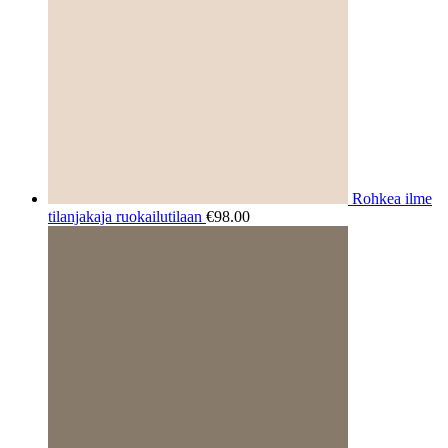
Rohkea ilme
tilanjakaja ruokailutilaan
€
98.00