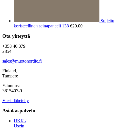
Suljettu
koristeellinen seinapaneeli 138
€
20.00
Ota yhteyttä
+358 40 379
2854
sales@muotonordic.fi
Finland,
Tampere
Y-tunnus:
3615407-9
Viesti lähetetty
Asiakaspalvelu
UKK /
Usein