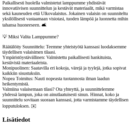
Paikallisesti huolella valmistetut lamppumme yhdistävät
innovatiivisen suunnittelun ja kestävät materiaalit, mikä varmistaa
sekä kauneuden että Ulkovalaistus. Jokainen valaisin on suunniteltu
yksilöllisesti vastaamaan visiotasi, tuoden lämpöä ja luonnetta mihin
tahansa huoneeseen. 🛋️
💡 Miksi Valita Lamppumme?
Räätälöity Suunnittelu: Teemme yhteistyötä kanssasi luodaksemme
täydellisen valaisimen tilaasi.
Ympäristöystävällinen: Valmistettu paikallisesti hankituista,
kestävistä materiaaleista.
Monipuolinen: Saatavilla eri kokoja, värejä ja tyylejä, jotka sopivat
kaikkiin sisustuksiin.
Nopea Toimitus: Nauti nopeasta tuotannosta ilman laadun
heikentymistä.
Valmiina valaisemaan tilasi? Ota yhteyttä, ja suunnittelemme
yhdessä lampun, joka on ainutlaatuisesti sinun. Hinnat, koko ja
suunnittelu sovitaan suoraan kanssasi, jotta varmistamme täydellisen
lopputuloksen. ✉️
Lisätiedot