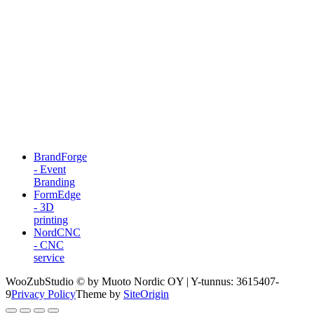
BrandForge
- Event
Branding
FormEdge
- 3D
printing
NordCNC
- CNC
service
WooZubStudio © by Muoto Nordic OY | Y-tunnus: 3615407-
9
Privacy Policy
Theme by
SiteOrigin