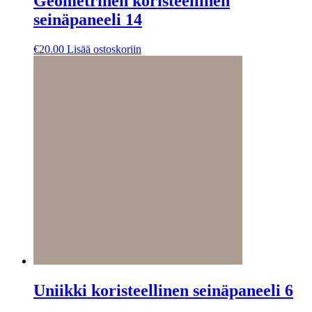
Geometrinen koristeellinen
seinäpaneeli 14
€
20.00
Lisää ostoskoriin
Uniikki koristeellinen seinäpaneeli 6