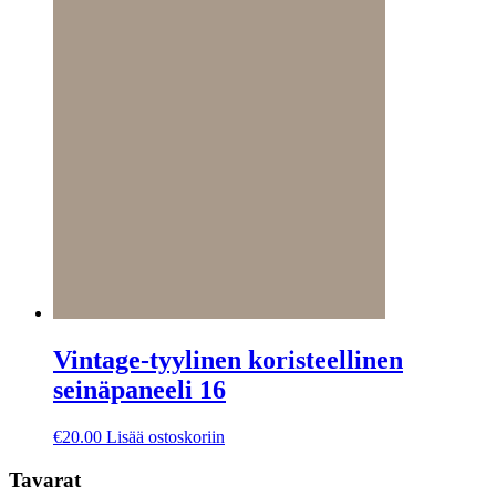
Vintage-tyylinen koristeellinen
seinäpaneeli 16
€
20.00
Lisää ostoskoriin
Tavarat