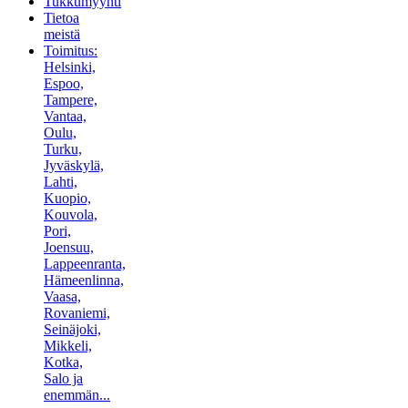
Tukkumyynti
Tietoa
meistä
Toimitus:
Helsinki,
Espoo,
Tampere,
Vantaa,
Oulu,
Turku,
Jyväskylä,
Lahti,
Kuopio,
Kouvola,
Pori,
Joensuu,
Lappeenranta,
Hämeenlinna,
Vaasa,
Rovaniemi,
Seinäjoki,
Mikkeli,
Kotka,
Salo ja
enemmän...