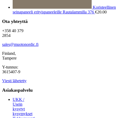
Koristeellinen
seinapaneeli erityispaneeleille Rautalammilla 376
€
20.00
Ota yhteyttä
+358 40 379
2854
sales@muotonordic.fi
Finland,
Tampere
Y-tunnus:
3615407-9
Viesti lähetetty
Asiakaspalvelu
UKK /
Usein
kysytyt
kysymykset