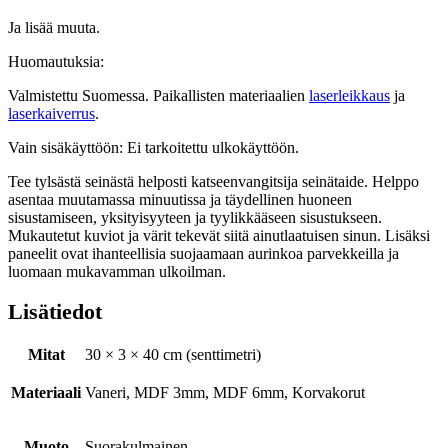
Ja lisää muuta.
Huomautuksia:
Valmistettu Suomessa. Paikallisten materiaalien
laserleikkaus
ja
laserkaiverrus
.
Vain sisäkäyttöön: Ei tarkoitettu ulkokäyttöön.
Tee tylsästä seinästä helposti katseenvangitsija seinätaide. Helppo
asentaa muutamassa minuutissa ja täydellinen huoneen
sisustamiseen, yksityisyyteen ja tyylikkääseen sisustukseen.
Mukautetut kuviot ja värit tekevät siitä ainutlaatuisen sinun. Lisäksi
paneelit ovat ihanteellisia suojaamaan aurinkoa parvekkeilla ja
luomaan mukavamman ulkoilman.
Lisätiedot
Mitat
30 × 3 × 40 cm (senttimetri)
Materiaali
Vaneri, MDF 3mm, MDF 6mm, Korvakorut
Muoto
Suorakulmainen