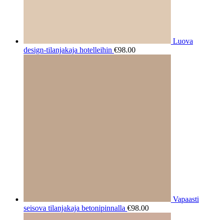
Luova
design-tilanjakaja hotelleihin
€
98.00
Vapaasti
seisova tilanjakaja betonipinnalla
€
98.00