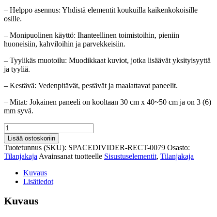
– Helppo asennus: Yhdistä elementit koukuilla kaikenkokoisille
osille.
– Monipuolinen käyttö: Ihanteellinen toimistoihin, pieniin
huoneisiin, kahviloihin ja parvekkeisiin.
– Tyylikäs muotoilu: Muodikkaat kuviot, jotka lisäävät yksityisyyttä
ja tyyliä.
– Kestävä: Vedenpitävät, pestävät ja maalattavat paneelit.
– Mitat: Jokainen paneeli on kooltaan 30 cm x 40~50 cm ja on 3 (6)
mm syvä.
Teollinen
tilanjakaja
Lisää ostoskoriin
verhoilla
Tuotetunnus (SKU):
SPACEDIVIDER-RECT-0079
Osasto:
määrä
Tilanjakaja
Avainsanat tuotteelle
Sisustuselementit
,
Tilanjakaja
Kuvaus
Lisätiedot
Kuvaus