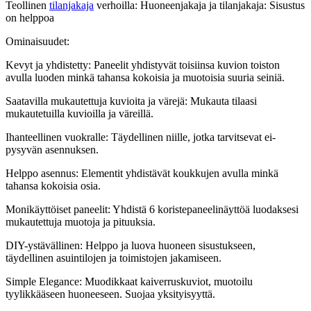
Teollinen
tilanjakaja
verhoilla: Huoneenjakaja ja tilanjakaja: Sisustus
on helppoa
Ominaisuudet:
Kevyt ja yhdistetty: Paneelit yhdistyvät toisiinsa kuvion toiston
avulla luoden minkä tahansa kokoisia ja muotoisia suuria seiniä.
Saatavilla mukautettuja kuvioita ja värejä: Mukauta tilaasi
mukautetuilla kuvioilla ja väreillä.
Ihanteellinen vuokralle: Täydellinen niille, jotka tarvitsevat ei-
pysyvän asennuksen.
Helppo asennus: Elementit yhdistävät koukkujen avulla minkä
tahansa kokoisia osia.
Monikäyttöiset paneelit: Yhdistä 6 koristepaneelinäyttöä luodaksesi
mukautettuja muotoja ja pituuksia.
DIY-ystävällinen: Helppo ja luova huoneen sisustukseen,
täydellinen asuintilojen ja toimistojen jakamiseen.
Simple Elegance: Muodikkaat kaiverruskuviot, muotoilu
tyylikkääseen huoneeseen. Suojaa yksityisyyttä.