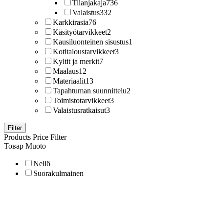
Tilanjakaja
736
Valaistus
332
Karkkirasia
76
Käsityötarvikkeet
2
Kausiluonteinen sisustus
1
Kotitaloustarvikkeet
3
Kyltit ja merkit
7
Maalaus
12
Materiaalit
13
Tapahtuman suunnittelu
2
Toimistotarvikkeet
3
Valaistusratkaisut
3
Filter
Products Price Filter
Товар Muoto
Neliö
Suorakulmainen