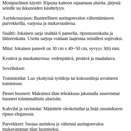
Monipuolinen käyttö: Ripusta kattoon rajaamaan alueita, järjestä
seinille tai ikkunoiden käsittelyyn.
Aurinkosuojaus: Ihanteellinen auringonvalon vähentämiseen
parvekkeilla, varjossa ja mukavuudessa.
Sisältö: Jokainen sarja sisältää 6 paneelia, ripustusrenkaita ja
liitinrenkaita. Useita sarjoja voidaan laajentaa seinällesi sopivaksi.
Mitat: Jokainen paneeli on 30 cm x 40~50 cm, syvyys 3(6) mm.
Kestävä ja muokattavissa: vedenpitävä, pestävä ja maalattava.
Sovellukset:
Toimistotilat: Luo yksityisiä työtiloja tai kokoustiloja avoimeen
toimistoon.
Pienet huoneet: Maksimoi tilan tehokkuus jakamalla suuremmat
huoneet toiminnallisiin alueisiin.
Kahvilat ja ravintolat: Määrittele oleskelutilat ja lisää sisustukseen
ripaus eleganssia.
Parvekkeet: Suojaa aurinkoa ja vähennä auringonvaloa
mukavamman tilan luomiseksi.