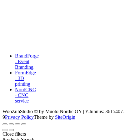
BrandForge
- Event
Branding
FormEdge
- 3D
printing
NordCNC
- CNC
service
WooZubStudio © by Muoto Nordic OY | Y-tunnus: 3615407-
9
Privacy Policy
Theme by
SiteOrigin
Close filters
Products Search