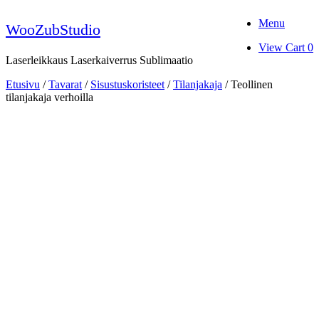
Skip
Menu
to
WooZubStudio
content
View
View Cart
0
shopping
Laserleikkaus Laserkaiverrus Sublimaatio
cart
Etusivu
/
Tavarat
/
Sisustuskoristeet
/
Tilanjakaja
/ Teollinen
tilanjakaja verhoilla