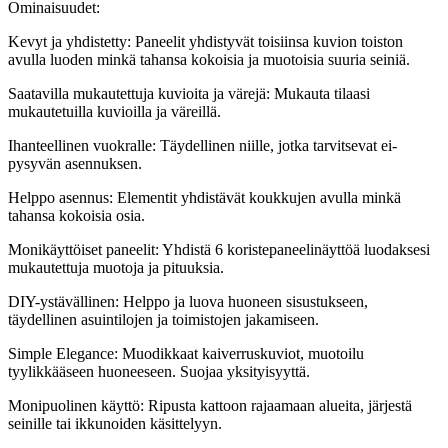
Ominaisuudet:
Kevyt ja yhdistetty: Paneelit yhdistyvät toisiinsa kuvion toiston
avulla luoden minkä tahansa kokoisia ja muotoisia suuria seiniä.
Saatavilla mukautettuja kuvioita ja värejä: Mukauta tilaasi
mukautetuilla kuvioilla ja väreillä.
Ihanteellinen vuokralle: Täydellinen niille, jotka tarvitsevat ei-
pysyvän asennuksen.
Helppo asennus: Elementit yhdistävät koukkujen avulla minkä
tahansa kokoisia osia.
Monikäyttöiset paneelit: Yhdistä 6 koristepaneelinäyttöä luodaksesi
mukautettuja muotoja ja pituuksia.
DIY-ystävällinen: Helppo ja luova huoneen sisustukseen,
täydellinen asuintilojen ja toimistojen jakamiseen.
Simple Elegance: Muodikkaat kaiverruskuviot, muotoilu
tyylikkääseen huoneeseen. Suojaa yksityisyyttä.
Monipuolinen käyttö: Ripusta kattoon rajaamaan alueita, järjestä
seinille tai ikkunoiden käsittelyyn.