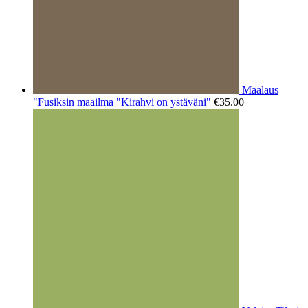
Maalaus
"Fusiksin maailma "Kirahvi on ystäväni"
€
35.00