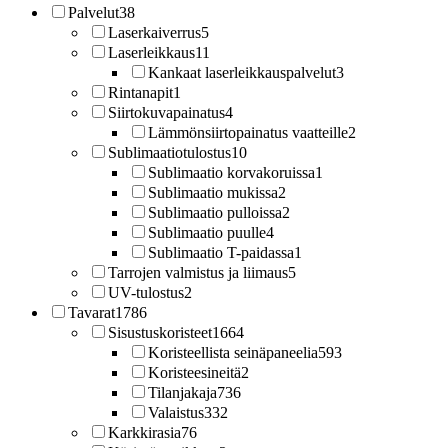
Palvelut
38
Laserkaiverrus
5
Laserleikkaus
11
Kankaat laserleikkauspalvelut
3
Rintanapit
1
Siirtokuvapainatus
4
Lämmönsiirtopainatus vaatteille
2
Sublimaatiotulostus
10
Sublimaatio korvakoruissa
1
Sublimaatio mukissa
2
Sublimaatio pulloissa
2
Sublimaatio puulle
4
Sublimaatio T-paidassa
1
Tarrojen valmistus ja liimaus
5
UV-tulostus
2
Tavarat
1786
Sisustuskoristeet
1664
Koristeellista seinäpaneelia
593
Koristeesineitä
2
Tilanjakaja
736
Valaistus
332
Karkkirasia
76