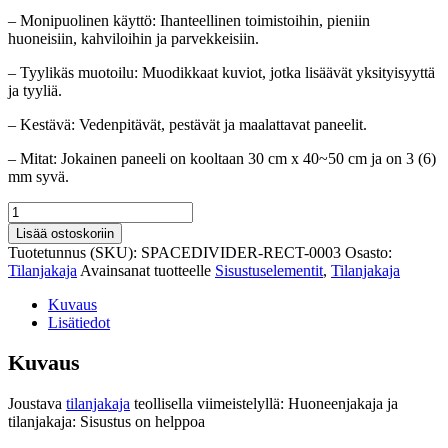
– Monipuolinen käyttö: Ihanteellinen toimistoihin, pieniin
huoneisiin, kahviloihin ja parvekkeisiin.
– Tyylikäs muotoilu: Muodikkaat kuviot, jotka lisäävät yksityisyyttä
ja tyyliä.
– Kestävä: Vedenpitävät, pestävät ja maalattavat paneelit.
– Mitat: Jokainen paneeli on kooltaan 30 cm x 40~50 cm ja on 3 (6)
mm syvä.
Joustava
tilanjakaja
Lisää ostoskoriin
teollisella
Tuotetunnus (SKU):
SPACEDIVIDER-RECT-0003
Osasto:
viimeistelyllä
Tilanjakaja
Avainsanat tuotteelle
Sisustuselementit
,
Tilanjakaja
määrä
Kuvaus
Lisätiedot
Kuvaus
Joustava
tilanjakaja
teollisella viimeistelyllä: Huoneenjakaja ja
tilanjakaja: Sisustus on helppoa