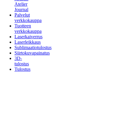
Atelier
Journal
Palvelut
verkkokauppa
Tuotteen
verkkokauppa
Laserkaiverrus
Laserleikkaus
Sublimaatiotulostus
Siirtokuvapainatus
3D-
tulostus
Tulostus