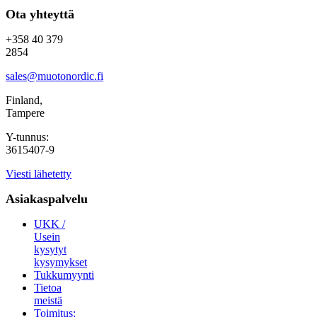
Ota yhteyttä
+358 40 379
2854
sales@muotonordic.fi
Finland,
Tampere
Y-tunnus:
3615407-9
Viesti lähetetty
Asiakaspalvelu
UKK /
Usein
kysytyt
kysymykset
Tukkumyynti
Tietoa
meistä
Toimitus: