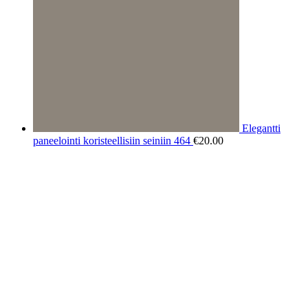
Elegantti
paneelointi koristeellisiin seiniin 464
€
20.00