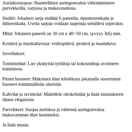
Aurinkosuojaus: Ihanteellinen auringonvalon vähentämiseen
parvekkeilla, varjossa ja mukavuudessa.
Sisältö: Jokainen sarja sisältää 6 paneelia, ripustusrenkaita ja
liitinrenkaita. Useita sarjoja voidaan laajentaa seinällesi sopivaksi.
Mitat: Jokainen paneeli on 30 cm x 40~50 cm, syvyys 3(6) mm.
Kestävä ja muokattavissa: vedenpitävä, pestävä ja maalattava.
Sovellukset:
Toimistotilat: Luo yksityisiä työtiloja tai kokoustiloja avoimeen
toimistoon.
Pienet huoneet: Maksimoi tilan tehokkuus jakamalla suuremmat
huoneet toiminnallisiin alueisiin.
Kahvilat ja ravintolat: Määrittele oleskelutilat ja lisää sisustukseen
ripaus eleganssia.
Parvekkeet: Suojaa aurinkoa ja vähennä auringonvaloa
mukavamman tilan luomiseksi.
Ja lisää muuta.