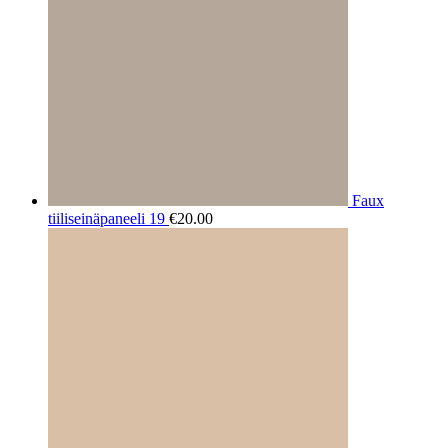
Faux
tiiliseinäpaneeli 19
€
20.00