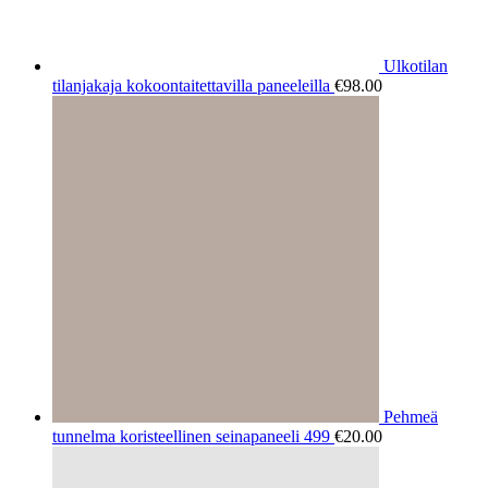
Ulkotilan
tilanjakaja kokoontaitettavilla paneeleilla
€
98.00
Pehmeä
tunnelma koristeellinen seinapaneeli 499
€
20.00