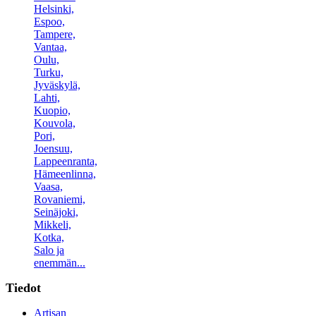
Helsinki,
Espoo,
Tampere,
Vantaa,
Oulu,
Turku,
Jyväskylä,
Lahti,
Kuopio,
Kouvola,
Pori,
Joensuu,
Lappeenranta,
Hämeenlinna,
Vaasa,
Rovaniemi,
Seinäjoki,
Mikkeli,
Kotka,
Salo ja
enemmän...
Tiedot
Artisan