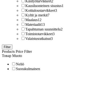
Käsityötarvikkeet
2
Kausiluonteinen sisustus
1
Kotitaloustarvikkeet
3
Kyltit ja merkit
7
Maalaus
12
Materiaalit
13
Tapahtuman suunnittelu
2
Toimistotarvikkeet
3
Valaistusratkaisut
3
Filter
Products Price Filter
Товар Muoto
Neliö
Suorakulmainen