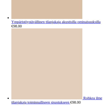
Ympäristöystävällinen tilanjakaja akustisilla ominaisuuksilla
€
98.00
Rohkea ilme
tilanjakaja toiminnalliseen sisustukseen
€
98.00