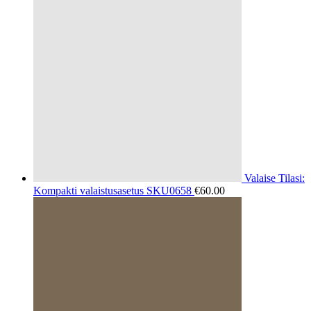
Valaise Tilasi:
Kompakti valaistusasetus SKU0658
€
60.00