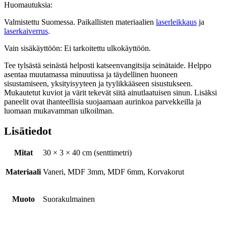
Huomautuksia:
Valmistettu Suomessa. Paikallisten materiaalien
laserleikkaus
ja
laserkaiverrus
.
Vain sisäkäyttöön: Ei tarkoitettu ulkokäyttöön.
Tee tylsästä seinästä helposti katseenvangitsija seinätaide. Helppo
asentaa muutamassa minuutissa ja täydellinen huoneen
sisustamiseen, yksityisyyteen ja tyylikkääseen sisustukseen.
Mukautetut kuviot ja värit tekevät siitä ainutlaatuisen sinun. Lisäksi
paneelit ovat ihanteellisia suojaamaan aurinkoa parvekkeilla ja
luomaan mukavamman ulkoilman.
Lisätiedot
Mitat
30 × 3 × 40 cm (senttimetri)
Materiaali
Vaneri, MDF 3mm, MDF 6mm, Korvakorut
Muoto
Suorakulmainen