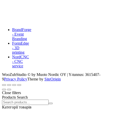
BrandForge
- Event
Branding
FormEdge
- 3D
printing
NordCNC
- CNC
service
WooZubStudio © by Muoto Nordic OY | Y-tunnus: 3615407-
9
Privacy Policy
Theme by
SiteOrigin
Close filters
Products Search
Search
products:
Категорії товарів