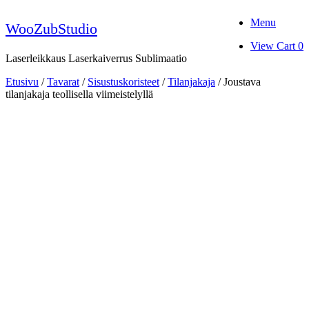
Skip
Menu
to
WooZubStudio
content
View
View Cart
0
shopping
Laserleikkaus Laserkaiverrus Sublimaatio
cart
Etusivu
/
Tavarat
/
Sisustuskoristeet
/
Tilanjakaja
/ Joustava
tilanjakaja teollisella viimeistelyllä