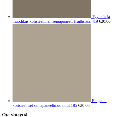
Tyylikäs ja
muodikas koristeellinen seinapaneeli Huittisissa 419
€
20.00
Elegantit
koristeelliset seinapaneelimuotoilut 185
€
20.00
Ota yhteyttä