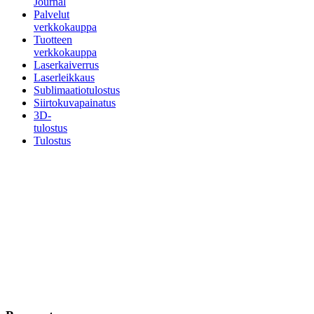
Journal
Palvelut
verkkokauppa
Tuotteen
verkkokauppa
Laserkaiverrus
Laserleikkaus
Sublimaatiotulostus
Siirtokuvapainatus
3D-
tulostus
Tulostus