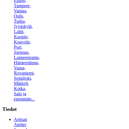
Espoo,
Tampere,
Vantaa,
Oulu,
Turku,
Jyväskylä,
Lahti,
Kuopio,
Kouvola,
Pori,
Joensuu,
Lappeenranta,
Hämeenlinna,
Vaasa,
Rovaniemi,
Seinäjoki,
Mikkeli,
Kotka,
Salo ja
enemmän...
Tiedot
Artisan
Atelier