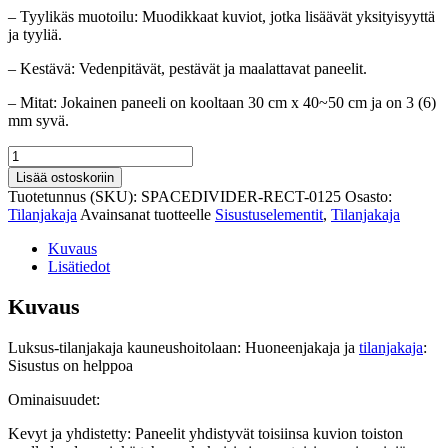
– Tyylikäs muotoilu: Muodikkaat kuviot, jotka lisäävät yksityisyyttä
ja tyyliä.
– Kestävä: Vedenpitävät, pestävät ja maalattavat paneelit.
– Mitat: Jokainen paneeli on kooltaan 30 cm x 40~50 cm ja on 3 (6)
mm syvä.
Luksus-
tilanjakaja
Lisää ostoskoriin
kauneushoitolaan
Tuotetunnus (SKU):
SPACEDIVIDER-RECT-0125
Osasto:
määrä
Tilanjakaja
Avainsanat tuotteelle
Sisustuselementit
,
Tilanjakaja
Kuvaus
Lisätiedot
Kuvaus
Luksus-tilanjakaja kauneushoitolaan: Huoneenjakaja ja
tilanjakaja
:
Sisustus on helppoa
Ominaisuudet:
Kevyt ja yhdistetty: Paneelit yhdistyvät toisiinsa kuvion toiston