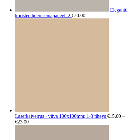
Elegantti
koristeellinen seinäpaneeli 2
€
20.00
Laserkaiverrus - viiva 100x100mm; 1-3 tiheys
€
15.00
–
Hintaluokka:
€
23.00
€15.00
-
€23.00