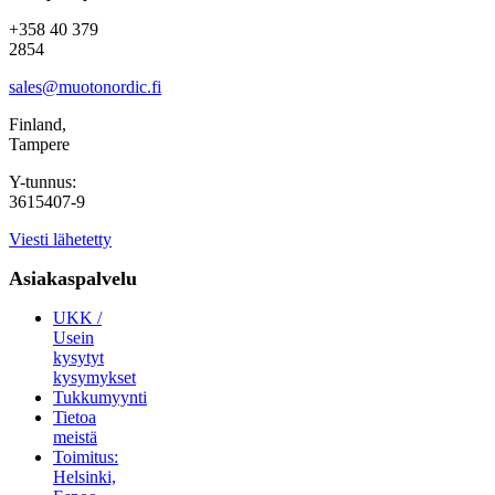
+358 40 379
2854
sales@muotonordic.fi
Finland,
Tampere
Y-tunnus:
3615407-9
Viesti lähetetty
Asiakaspalvelu
UKK /
Usein
kysytyt
kysymykset
Tukkumyynti
Tietoa
meistä
Toimitus:
Helsinki,