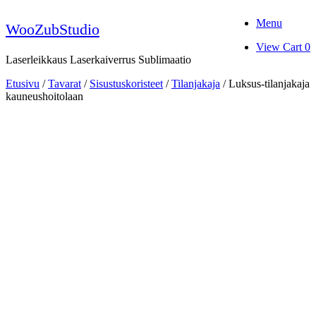
Skip
Menu
to
WooZubStudio
content
View
View Cart
0
shopping
Laserleikkaus Laserkaiverrus Sublimaatio
cart
Etusivu
/
Tavarat
/
Sisustuskoristeet
/
Tilanjakaja
/ Luksus-tilanjakaja
kauneushoitolaan