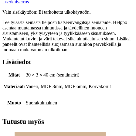
laserkaiverrus
.
Vain sisäkäyttöön: Ei tarkoitettu ulkokäyttöön.
Tee tylsästä seinästä helposti katseenvangitsija seinätaide. Helppo
asentaa muutamassa minuutissa ja täydellinen huoneen
sisustamiseen, yksityisyyteen ja tyylikkääseen sisustukseen.
Mukautetut kuviot ja värit tekevät siitä ainutlaatuisen sinun. Lisäksi
paneelit ovat ihanteellisia suojaamaan aurinkoa parvekkeilla ja
luomaan mukavamman ulkoilman.
Lisätiedot
Mitat
30 × 3 × 40 cm (senttimetri)
Materiaali
Vaneri, MDF 3mm, MDF 6mm, Korvakorut
Muoto
Suorakulmainen
Tutustu myös