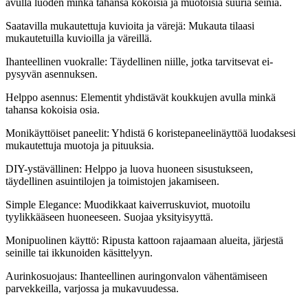
avulla luoden minkä tahansa kokoisia ja muotoisia suuria seiniä.
Saatavilla mukautettuja kuvioita ja värejä: Mukauta tilaasi
mukautetuilla kuvioilla ja väreillä.
Ihanteellinen vuokralle: Täydellinen niille, jotka tarvitsevat ei-
pysyvän asennuksen.
Helppo asennus: Elementit yhdistävät koukkujen avulla minkä
tahansa kokoisia osia.
Monikäyttöiset paneelit: Yhdistä 6 koristepaneelinäyttöä luodaksesi
mukautettuja muotoja ja pituuksia.
DIY-ystävällinen: Helppo ja luova huoneen sisustukseen,
täydellinen asuintilojen ja toimistojen jakamiseen.
Simple Elegance: Muodikkaat kaiverruskuviot, muotoilu
tyylikkääseen huoneeseen. Suojaa yksityisyyttä.
Monipuolinen käyttö: Ripusta kattoon rajaamaan alueita, järjestä
seinille tai ikkunoiden käsittelyyn.
Aurinkosuojaus: Ihanteellinen auringonvalon vähentämiseen
parvekkeilla, varjossa ja mukavuudessa.