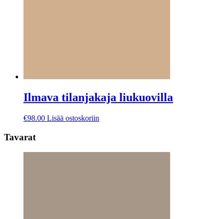
Ilmava tilanjakaja liukuovilla
€
98.00
Lisää ostoskoriin
Tavarat