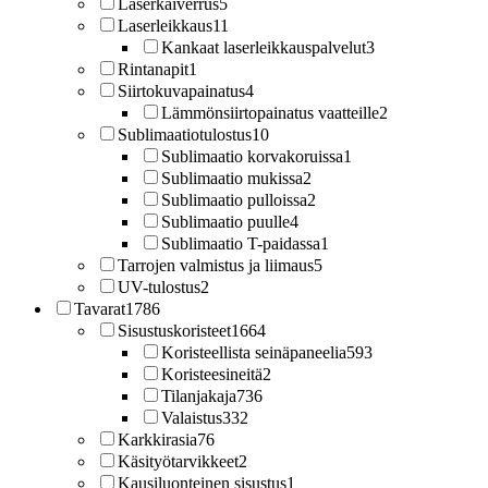
Laserkaiverrus
5
Laserleikkaus
11
Kankaat laserleikkauspalvelut
3
Rintanapit
1
Siirtokuvapainatus
4
Lämmönsiirtopainatus vaatteille
2
Sublimaatiotulostus
10
Sublimaatio korvakoruissa
1
Sublimaatio mukissa
2
Sublimaatio pulloissa
2
Sublimaatio puulle
4
Sublimaatio T-paidassa
1
Tarrojen valmistus ja liimaus
5
UV-tulostus
2
Tavarat
1786
Sisustuskoristeet
1664
Koristeellista seinäpaneelia
593
Koristeesineitä
2
Tilanjakaja
736
Valaistus
332
Karkkirasia
76
Käsityötarvikkeet
2
Kausiluonteinen sisustus
1