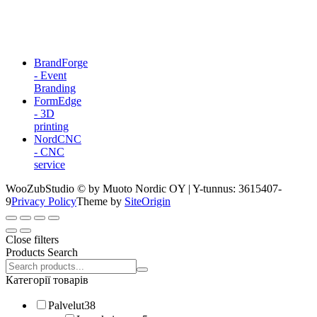
BrandForge
- Event
Branding
FormEdge
- 3D
printing
NordCNC
- CNC
service
WooZubStudio © by Muoto Nordic OY | Y-tunnus: 3615407-
9
Privacy Policy
Theme by
SiteOrigin
Close filters
Products Search
Search
products:
Категорії товарів
Palvelut
38