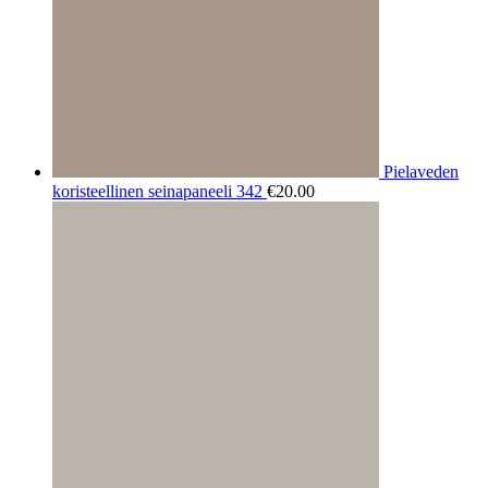
Pielaveden
koristeellinen seinapaneeli 342
€
20.00