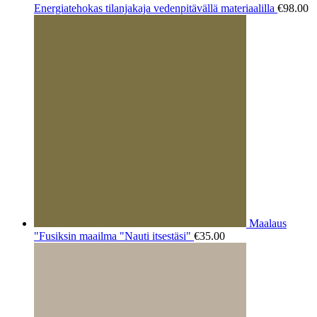
Energiatehokas tilanjakaja vedenpitävällä materiaalilla
€
98.00
Maalaus
"Fusiksin maailma "Nauti itsestäsi"
€
35.00