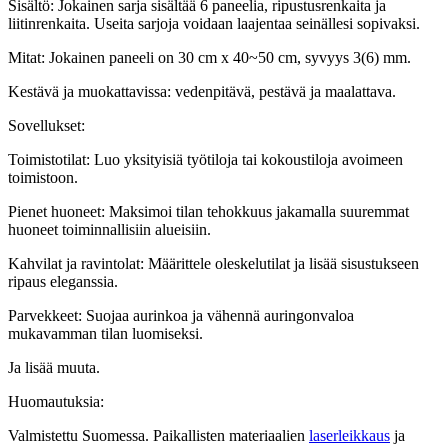
Sisältö: Jokainen sarja sisältää 6 paneelia, ripustusrenkaita ja
liitinrenkaita. Useita sarjoja voidaan laajentaa seinällesi sopivaksi.
Mitat: Jokainen paneeli on 30 cm x 40~50 cm, syvyys 3(6) mm.
Kestävä ja muokattavissa: vedenpitävä, pestävä ja maalattava.
Sovellukset:
Toimistotilat: Luo yksityisiä työtiloja tai kokoustiloja avoimeen
toimistoon.
Pienet huoneet: Maksimoi tilan tehokkuus jakamalla suuremmat
huoneet toiminnallisiin alueisiin.
Kahvilat ja ravintolat: Määrittele oleskelutilat ja lisää sisustukseen
ripaus eleganssia.
Parvekkeet: Suojaa aurinkoa ja vähennä auringonvaloa
mukavamman tilan luomiseksi.
Ja lisää muuta.
Huomautuksia:
Valmistettu Suomessa. Paikallisten materiaalien
laserleikkaus
ja