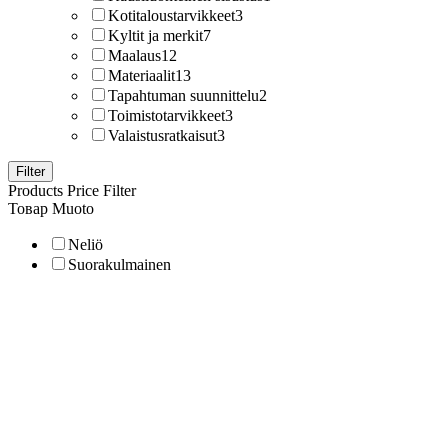
Kotitaloustarvikkeet
3
Kyltit ja merkit
7
Maalaus
12
Materiaalit
13
Tapahtuman suunnittelu
2
Toimistotarvikkeet
3
Valaistusratkaisut
3
Filter
Products Price Filter
Товар Muoto
Neliö
Suorakulmainen