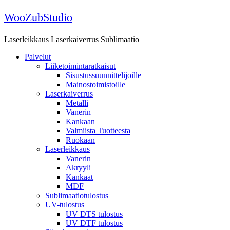
Skip
WooZubStudio
to
content
Laserleikkaus Laserkaiverrus Sublimaatio
Palvelut
Liiketoimintaratkaisut
Sisustussuunnittelijoille
Mainostoimistoille
Laserkaiverrus
Metalli
Vanerin
Kankaan
Valmiista Tuotteesta
Ruokaan
Laserleikkaus
Vanerin
Akryyli
Kankaat
MDF
Sublimaatiotulostus
UV-tulostus
UV DTS tulostus
UV DTF tulostus