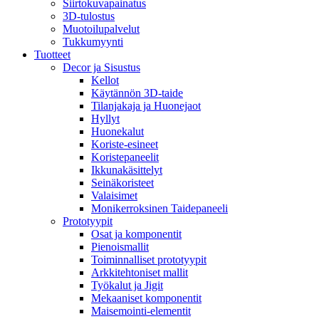
Siirtokuvapainatus
3D-tulostus
Muotoilupalvelut
Tukkumyynti
Tuotteet
Decor ja Sisustus
Kellot
Käytännön 3D-taide
Tilanjakaja ja Huonejaot
Hyllyt
Huonekalut
Koriste-esineet
Koristepaneelit
Ikkunakäsittelyt
Seinäkoristeet
Valaisimet
Monikerroksinen Taidepaneeli
Prototyypit
Osat ja komponentit
Pienoismallit
Toiminnalliset prototyypit
Arkkitehtoniset mallit
Työkalut ja Jigit
Mekaaniset komponentit
Maisemointi-elementit