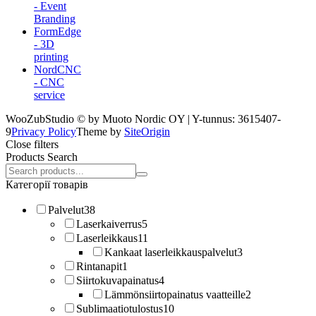
- Event
Branding
FormEdge
- 3D
printing
NordCNC
- CNC
service
WooZubStudio © by Muoto Nordic OY | Y-tunnus: 3615407-
9
Privacy Policy
Theme by
SiteOrigin
Close filters
Products Search
Search
products:
Категорії товарів
Palvelut
38
Laserkaiverrus
5
Laserleikkaus
11
Kankaat laserleikkauspalvelut
3
Rintanapit
1
Siirtokuvapainatus
4
Lämmönsiirtopainatus vaatteille
2
Sublimaatiotulostus
10