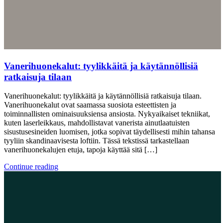
Vanerihuonekalut: tyylikkäitä ja käytännöllisiä
ratkaisuja tilaan
Vanerihuonekalut: tyylikkäitä ja käytännöllisiä ratkaisuja tilaan.
Vanerihuonekalut ovat saamassa suosiota esteettisten ja
toiminnallisten ominaisuuksiensa ansiosta. Nykyaikaiset tekniikat,
kuten laserleikkaus, mahdollistavat vanerista ainutlaatuisten
sisustusesineiden luomisen, jotka sopivat täydellisesti mihin tahansa
tyyliin skandinaavisesta loftiin. Tässä tekstissä tarkastellaan
vanerihuonekalujen etuja, tapoja käyttää sitä […]
Continue reading