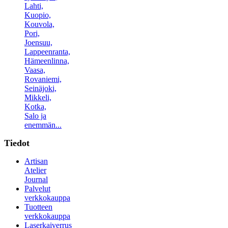
Lahti,
Kuopio,
Kouvola,
Pori,
Joensuu,
Lappeenranta,
Hämeenlinna,
Vaasa,
Rovaniemi,
Seinäjoki,
Mikkeli,
Kotka,
Salo ja
enemmän...
Tiedot
Artisan
Atelier
Journal
Palvelut
verkkokauppa
Tuotteen
verkkokauppa
Laserkaiverrus