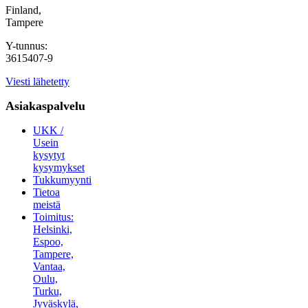
Finland,
Tampere
Y-tunnus:
3615407-9
Viesti lähetetty
Asiakaspalvelu
UKK /
Usein
kysytyt
kysymykset
Tukkumyynti
Tietoa
meistä
Toimitus:
Helsinki,
Espoo,
Tampere,
Vantaa,
Oulu,
Turku,
Jyväskylä,