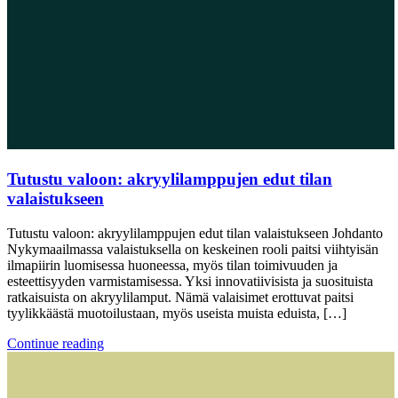
Tutustu valoon: akryylilamppujen edut tilan
valaistukseen
Tutustu valoon: akryylilamppujen edut tilan valaistukseen Johdanto
Nykymaailmassa valaistuksella on keskeinen rooli paitsi viihtyisän
ilmapiirin luomisessa huoneessa, myös tilan toimivuuden ja
esteettisyyden varmistamisessa. Yksi innovatiivisista ja suosituista
ratkaisuista on akryylilamput. Nämä valaisimet erottuvat paitsi
tyylikkäästä muotoilustaan, myös useista muista eduista, […]
Continue reading