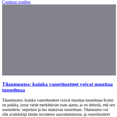
Continue reading
Tilanmuutos: kuinka vanerituotteet voivat muuttaa
tunnelmaa
Tilanmuutos: kuinka vanerituotteet voivat muuttaa tunnelmaa Kotisi
on paikka, jossa vietät merkittävän osan ajasta, ja on tärkeää, että sen
suunnittelu tarpeitasi ja luo mukavan tunnelman. Tilamuutos voi
olla avaintekijä tämän tavoitteen saavuttamisessa, ja vanerituotteet