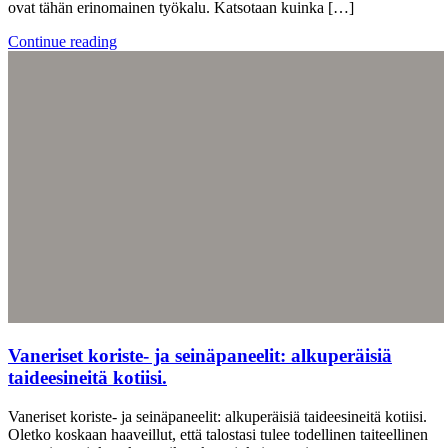
ovat tähän erinomainen työkalu. Katsotaan kuinka […]
Continue reading
Vaneriset koriste- ja seinäpaneelit: alkuperäisiä
taideesineitä kotiisi.
Vaneriset koriste- ja seinäpaneelit: alkuperäisiä taideesineitä kotiisi.
Oletko koskaan haaveillut, että talostasi tulee todellinen taiteellinen