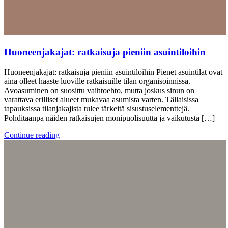
Huoneenjakajat: ratkaisuja pieniin asuintiloihin
Huoneenjakajat: ratkaisuja pieniin asuintiloihin Pienet asuintilat ovat
aina olleet haaste luoville ratkaisuille tilan organisoinnissa.
Avoasuminen on suosittu vaihtoehto, mutta joskus sinun on
varattava erilliset alueet mukavaa asumista varten. Tällaisissa
tapauksissa tilanjakajista tulee tärkeitä sisustuselementtejä.
Pohditaanpa näiden ratkaisujen monipuolisuutta ja vaikutusta […]
Continue reading