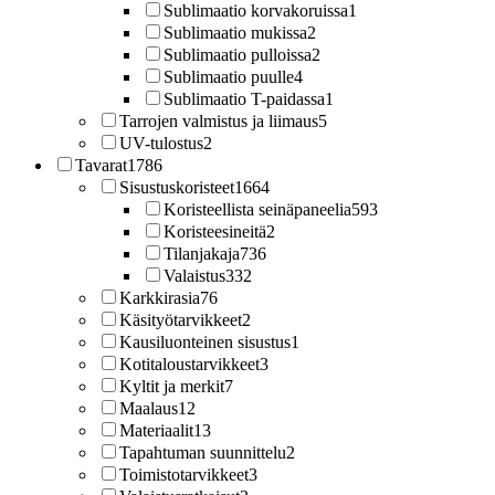
Sublimaatio korvakoruissa
1
Sublimaatio mukissa
2
Sublimaatio pulloissa
2
Sublimaatio puulle
4
Sublimaatio T-paidassa
1
Tarrojen valmistus ja liimaus
5
UV-tulostus
2
Tavarat
1786
Sisustuskoristeet
1664
Koristeellista seinäpaneelia
593
Koristeesineitä
2
Tilanjakaja
736
Valaistus
332
Karkkirasia
76
Käsityötarvikkeet
2
Kausiluonteinen sisustus
1
Kotitaloustarvikkeet
3
Kyltit ja merkit
7
Maalaus
12
Materiaalit
13
Tapahtuman suunnittelu
2
Toimistotarvikkeet
3