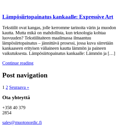
Lämpösiirtopainatus kankaalle: Expressive Art
Tekstiilit ovat kangas, jolle kerromme tarinoita värin ja muodon
kautta. Mutta mikä on mahdollista, kun teknologia kohtaa
luovuuden? Tekstiilitaiteen maailmassa ilmaantuu
lämpösiirtopainatus – jännittävä prosessi, jossa kuva siirretään
kankaaseen erityisen väliaineen kautta lämmön ja paineen
vaikutuksesta. Lämpösiirtopainatus kankaalle: Lämmön ja […]
Continue reading
Post navigation
1
2
Seuraava »
Ota yhteyttä
+358 40 379
2854
sales@muotonordic.fi