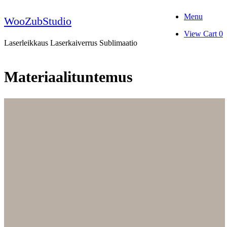
Skip
Menu
to
WooZubStudio
content
View
View Cart
0
shopping
Laserleikkaus Laserkaiverrus Sublimaatio
cart
Materiaalituntemus