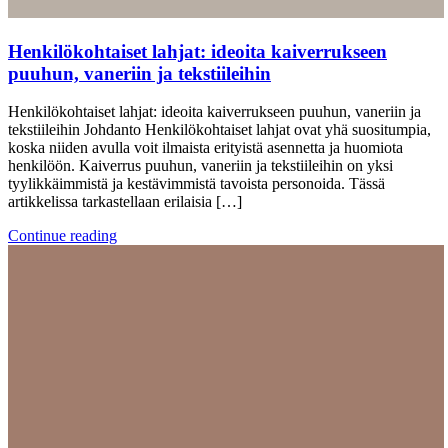
Henkilökohtaiset lahjat: ideoita kaiverrukseen
puuhun, vaneriin ja tekstiileihin
Henkilökohtaiset lahjat: ideoita kaiverrukseen puuhun, vaneriin ja
tekstiileihin Johdanto Henkilökohtaiset lahjat ovat yhä suositumpia,
koska niiden avulla voit ilmaista erityistä asennetta ja huomiota
henkilöön. Kaiverrus puuhun, vaneriin ja tekstiileihin on yksi
tyylikkäimmistä ja kestävimmistä tavoista personoida. Tässä
artikkelissa tarkastellaan erilaisia […]
Continue reading