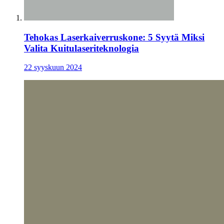
Tehokas Laserkaiverruskone: 5 Syytä Miksi
Valita Kuitulaseriteknologia
22 syyskuun 2024