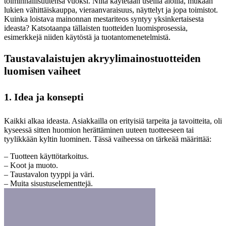
toiminnallisuutensa vuoksi. Niitä käytetään useilla aloilla, mukaan
lukien vähittäiskauppa, vieraanvaraisuus, näyttelyt ja jopa toimistot.
Kuinka loistava mainonnan mestariteos syntyy yksinkertaisesta
ideasta? Katsotaanpa tällaisten tuotteiden luomisprosessia,
esimerkkejä niiden käytöstä ja tuotantomenetelmistä.
Taustavalaistujen akryylimainostuotteiden
luomisen vaiheet
1. Idea ja konsepti
Kaikki alkaa ideasta. Asiakkailla on erityisiä tarpeita ja tavoitteita, oli
kyseessä sitten huomion herättäminen uuteen tuotteeseen tai
tyylikkään kyltin luominen. Tässä vaiheessa on tärkeää määrittää:
– Tuotteen käyttötarkoitus.
– Koot ja muoto.
– Taustavalon tyyppi ja väri.
– Muita sisustuselementtejä.