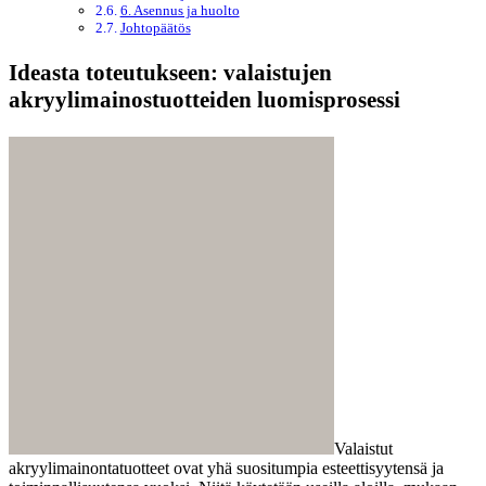
6. Asennus ja huolto
Johtopäätös
Ideasta toteutukseen: valaistujen
akryylimainostuotteiden luomisprosessi
Valaistut
akryylimainontatuotteet ovat yhä suositumpia esteettisyytensä ja