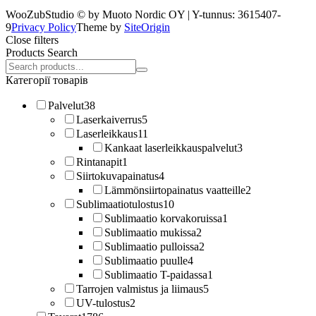
WooZubStudio © by Muoto Nordic OY | Y-tunnus: 3615407-
9
Privacy Policy
Theme by
SiteOrigin
Close filters
Products Search
Search
products:
Категорії товарів
Palvelut
38
Laserkaiverrus
5
Laserleikkaus
11
Kankaat laserleikkauspalvelut
3
Rintanapit
1
Siirtokuvapainatus
4
Lämmönsiirtopainatus vaatteille
2
Sublimaatiotulostus
10
Sublimaatio korvakoruissa
1
Sublimaatio mukissa
2
Sublimaatio pulloissa
2
Sublimaatio puulle
4
Sublimaatio T-paidassa
1
Tarrojen valmistus ja liimaus
5
UV-tulostus
2