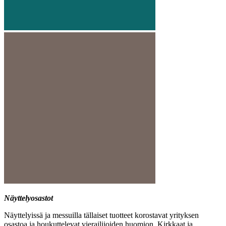
Näyttelyosastot
Näyttelyissä ja messuilla tällaiset tuotteet korostavat yrityksen
osastoa ja houkuttelevat vierailijoiden huomion. Kirkkaat ja