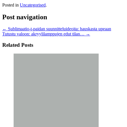
Posted in
Uncategorised
.
Post navigation
←
Sublimaatio-t-paidan suunnitteluideoita: hauskasta upeaan
Tutustu valoon: akryylilamppujen edut tilan…
→
Related Posts