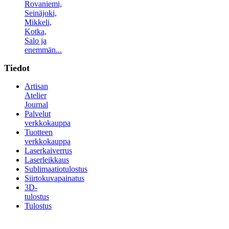
Rovaniemi,
Seinäjoki,
Mikkeli,
Kotka,
Salo ja
enemmän...
Tiedot
Artisan
Atelier
Journal
Palvelut
verkkokauppa
Tuotteen
verkkokauppa
Laserkaiverrus
Laserleikkaus
Sublimaatiotulostus
Siirtokuvapainatus
3D-
tulostus
Tulostus