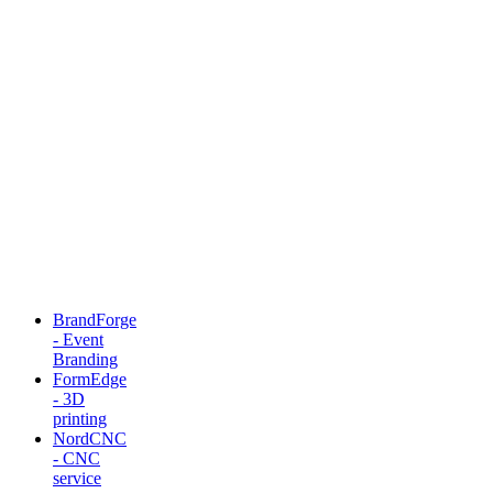
BrandForge
- Event
Branding
FormEdge
- 3D
printing
NordCNC
- CNC
service