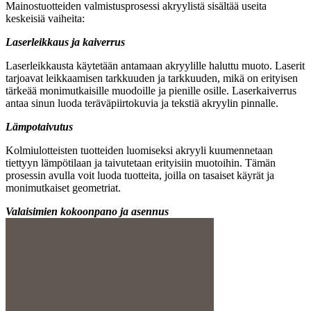
Mainostuotteiden valmistusprosessi akryylistä sisältää useita
keskeisiä vaiheita:
Laserleikkaus ja kaiverrus
Laserleikkausta käytetään antamaan akryylille haluttu muoto. Laserit
tarjoavat leikkaamisen tarkkuuden ja tarkkuuden, mikä on erityisen
tärkeää monimutkaisille muodoille ja pienille osille. Laserkaiverrus
antaa sinun luoda teräväpiirtokuvia ja tekstiä akryylin pinnalle.
Lämpotaivutus
Kolmiulotteisten tuotteiden luomiseksi akryyli kuumennetaan
tiettyyn lämpötilaan ja taivutetaan erityisiin muotoihin. Tämän
prosessin avulla voit luoda tuotteita, joilla on tasaiset käyrät ja
monimutkaiset geometriat.
Valaisimien kokoonpano ja asennus