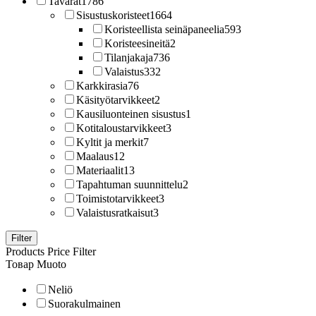
Tavarat
1786
Sisustuskoristeet
1664
Koristeellista seinäpaneelia
593
Koristeesineitä
2
Tilanjakaja
736
Valaistus
332
Karkkirasia
76
Käsityötarvikkeet
2
Kausiluonteinen sisustus
1
Kotitaloustarvikkeet
3
Kyltit ja merkit
7
Maalaus
12
Materiaalit
13
Tapahtuman suunnittelu
2
Toimistotarvikkeet
3
Valaistusratkaisut
3
Filter
Products Price Filter
Товар Muoto
Neliö
Suorakulmainen