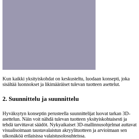
Kun kaikki yksityiskohdat on keskusteltu, luodaan konsepti, joka
sisältää luonnokset ja likimääräiset tulevan tuotteen asettelut.
2. Suunnittelu ja suunnittelu
Hyväksytyn konseptin perusteella suunnittelijat luovat tarkan 3D-
asettelun. Näin voit nähdä tulevan tuotteen yksityiskohtaisesti ja
tehdä tarvittavat säädöt. Nykyaikaiset 3D-mallinnusohjelmat auttavat
visualisoimaan taustavalaistun akryylituotteen ja arvioimaan sen
ulkonäköä erilaisissa valaistusolosuhteissa.