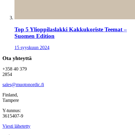
Top 5 Ylioppilaslakki Kakkukoriste Teemat –
Suomen Edition
15 syyskuun 2024
Ota yhteyttä
+358 40 379
2854
sales@muotonordic.fi
Finland,
Tampere
Y-tunnus:
3615407-9
Viesti lähetetty