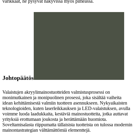
värikkäät, ne pysyvät näkyvissä myös pimeässä.
Johtopäätös
Valaistujen akryylimainostuotteiden valmistusprosessi on
monimutkainen ja monipuolinen prosessi, joka sisältää vaiheita
idean kehittämisestä valmiin tuotteen asennukseen. Nykyaikaisten
teknologioiden, kuten laserleikkauksen ja LED-valaistuksen, avulla
voimme luoda laadukkaita, kestäviä mainostuotteita, jotka auttavat
yrityksiä erottumaan joukosta ja herättämään huomiota.
Soveltamisalasta riippumatta tällaisista tuotteista on tulossa modernin
mainontastrategian välttämättömiä elementtejä.