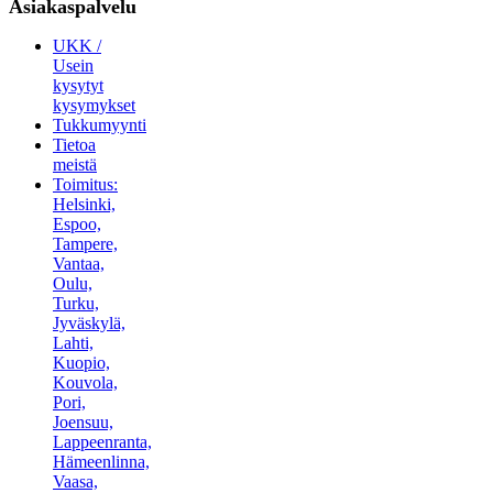
Asiakaspalvelu
UKK /
Usein
kysytyt
kysymykset
Tukkumyynti
Tietoa
meistä
Toimitus:
Helsinki,
Espoo,
Tampere,
Vantaa,
Oulu,
Turku,
Jyväskylä,
Lahti,
Kuopio,
Kouvola,
Pori,
Joensuu,
Lappeenranta,
Hämeenlinna,
Vaasa,