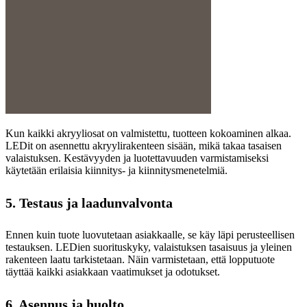
Kun kaikki akryyliosat on valmistettu, tuotteen kokoaminen alkaa.
LEDit on asennettu akryylirakenteen sisään, mikä takaa tasaisen
valaistuksen. Kestävyyden ja luotettavuuden varmistamiseksi
käytetään erilaisia ​​kiinnitys- ja kiinnitysmenetelmiä.
5. Testaus ja laadunvalvonta
Ennen kuin tuote luovutetaan asiakkaalle, se käy läpi perusteellisen
testauksen. LEDien suorituskyky, valaistuksen tasaisuus ja yleinen
rakenteen laatu tarkistetaan. Näin varmistetaan, että lopputuote
täyttää kaikki asiakkaan vaatimukset ja odotukset.
6. Asennus ja huolto