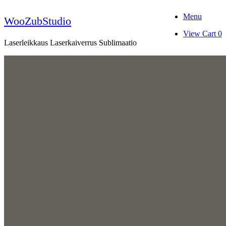
Skip
Menu
to
WooZubStudio
content
View
View Cart
0
shopping
Laserleikkaus Laserkaiverrus Sublimaatio
cart