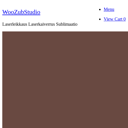
Skip
Menu
to
WooZubStudio
content
View
View Cart
0
shopping
Laserleikkaus Laserkaiverrus Sublimaatio
cart