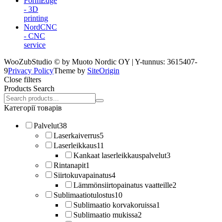
FormEdge
- 3D
printing
NordCNC
- CNC
service
WooZubStudio © by Muoto Nordic OY | Y-tunnus: 3615407-
9
Privacy Policy
Theme by
SiteOrigin
Close filters
Products Search
Search
products:
Категорії товарів
Palvelut
38
Laserkaiverrus
5
Laserleikkaus
11
Kankaat laserleikkauspalvelut
3
Rintanapit
1
Siirtokuvapainatus
4
Lämmönsiirtopainatus vaatteille
2
Sublimaatiotulostus
10
Sublimaatio korvakoruissa
1
Sublimaatio mukissa
2