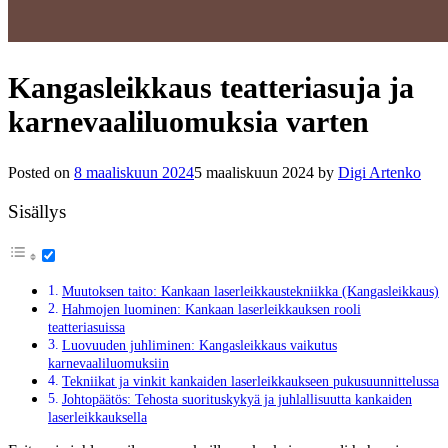
Kangasleikkaus teatteriasuja ja
karnevaaliluomuksia varten
Posted on
8 maaliskuun 2024
5 maaliskuun 2024
by
Digi Artenko
Sisällys
Muutoksen taito: Kankaan laserleikkaustekniikka (Kangasleikkaus)
Hahmojen luominen: Kankaan laserleikkauksen rooli
teatteriasuissa
Luovuuden juhliminen: Kangasleikkaus vaikutus
karnevaaliluomuksiin
Tekniikat ja vinkit kankaiden laserleikkaukseen pukusuunnittelussa
Johtopäätös: Tehosta suorituskykyä ja juhlallisuutta kankaiden
laserleikkauksella