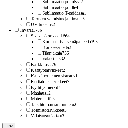
Sublimaatio pulloissa
2
Sublimaatio puulle
4
Sublimaatio T-paidassa
1
Tarrojen valmistus ja liimaus
5
UV-tulostus
2
Tavarat
1786
Sisustuskoristeet
1664
Koristeellista seinäpaneelia
593
Koristeesineitä
2
Tilanjakaja
736
Valaistus
332
Karkkirasia
76
Käsityötarvikkeet
2
Kausiluonteinen sisustus
1
Kotitaloustarvikkeet
3
Kyltit ja merkit
7
Maalaus
12
Materiaalit
13
Tapahtuman suunnittelu
2
Toimistotarvikkeet
3
Valaistusratkaisut
3
Filter