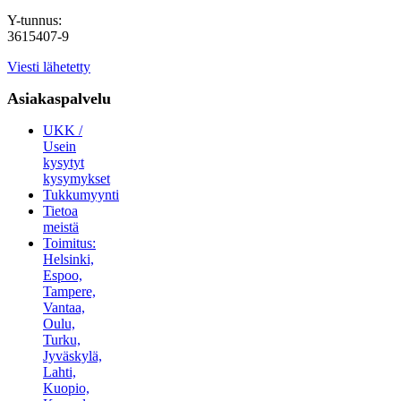
Y-tunnus:
3615407-9
Viesti lähetetty
Asiakaspalvelu
UKK /
Usein
kysytyt
kysymykset
Tukkumyynti
Tietoa
meistä
Toimitus:
Helsinki,
Espoo,
Tampere,
Vantaa,
Oulu,
Turku,
Jyväskylä,
Lahti,
Kuopio,