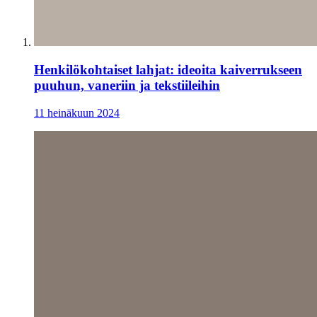
Henkilökohtaiset lahjat: ideoita kaiverrukseen
puuhun, vaneriin ja tekstiileihin
11 heinäkuun 2024