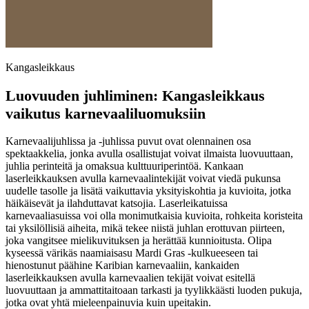
Kangasleikkaus
Luovuuden juhliminen: Kangasleikkaus
vaikutus karnevaaliluomuksiin
Karnevaalijuhlissa ja -juhlissa puvut ovat olennainen osa
spektaakkelia, jonka avulla osallistujat voivat ilmaista luovuuttaan,
juhlia perinteitä ja omaksua kulttuuriperintöä. Kankaan
laserleikkauksen avulla karnevaalintekijät voivat viedä pukunsa
uudelle tasolle ja lisätä vaikuttavia yksityiskohtia ja kuvioita, jotka
häikäisevät ja ilahduttavat katsojia. Laserleikatuissa
karnevaaliasuissa voi olla monimutkaisia kuvioita, rohkeita koristeita
tai yksilöllisiä aiheita, mikä tekee niistä juhlan erottuvan piirteen,
joka vangitsee mielikuvituksen ja herättää kunnioitusta. Olipa
kyseessä värikäs naamiaisasu Mardi Gras -kulkueeseen tai
hienostunut päähine Karibian karnevaaliin, kankaiden
laserleikkauksen avulla karnevaalien tekijät voivat esitellä
luovuuttaan ja ammattitaitoaan tarkasti ja tyylikkäästi luoden pukuja,
jotka ovat yhtä mieleenpainuvia kuin upeitakin.