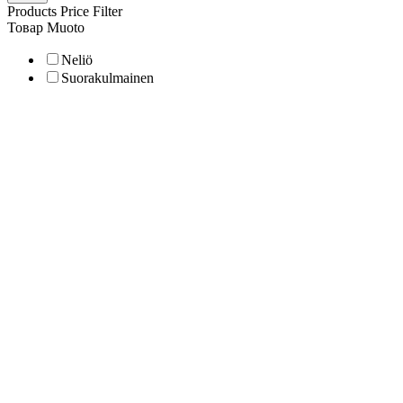
Products Price Filter
Товар Muoto
Neliö
Suorakulmainen