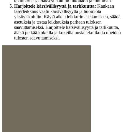
tekniikoita saadaksesi halutun ulkonäön ja tuntuman.
Harjoittele kärsivällisyyttä ja tarkkuutta:
Kankaan
laserleikkaus vaatii kärsivällisyyttä ja huomiota
yksityiskohtiin. Käytä aikaa leikkurin asettamiseen, säädä
asetuksia ja testaa leikkauksia parhaan tuloksen
saavuttamiseksi. Harjoittele kärsivällisyyttä ja tarkkuutta,
äläkä pelkää kokeilla ja kokeilla uusia tekniikoita upeiden
tulosten saavuttamiseksi.