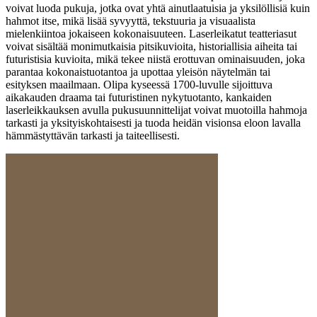
voivat luoda pukuja, jotka ovat yhtä ainutlaatuisia ja yksilöllisiä kuin
hahmot itse, mikä lisää syvyyttä, tekstuuria ja visuaalista
mielenkiintoa jokaiseen kokonaisuuteen. Laserleikatut teatteriasut
voivat sisältää monimutkaisia pitsikuvioita, historiallisia aiheita tai
futuristisia kuvioita, mikä tekee niistä erottuvan ominaisuuden, joka
parantaa kokonaistuotantoa ja upottaa yleisön näytelmän tai
esityksen maailmaan. Olipa kyseessä 1700-luvulle sijoittuva
aikakauden draama tai futuristinen nykytuotanto, kankaiden
laserleikkauksen avulla pukusuunnittelijat voivat muotoilla hahmoja
tarkasti ja yksityiskohtaisesti ja tuoda heidän visionsa eloon lavalla
hämmästyttävän tarkasti ja taiteellisesti.