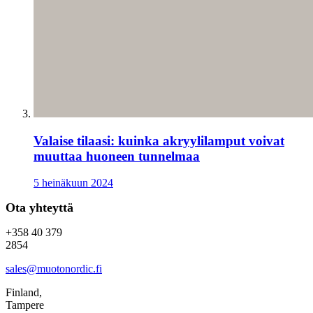
Valaise tilaasi: kuinka akryylilamput voivat
muuttaa huoneen tunnelmaa
5 heinäkuun 2024
Ota yhteyttä
+358 40 379
2854
sales@muotonordic.fi
Finland,
Tampere