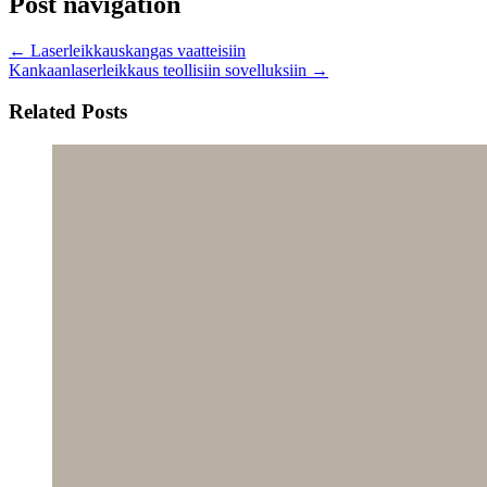
Post navigation
←
Laserleikkauskangas vaatteisiin
Kankaanlaserleikkaus teollisiin sovelluksiin
→
Related Posts