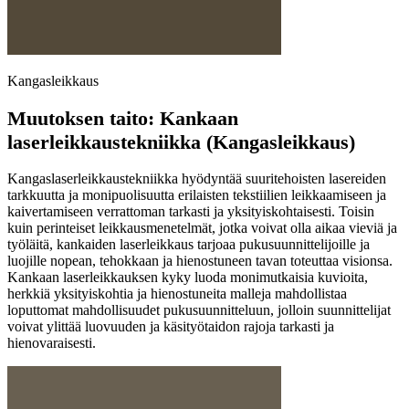
Kangasleikkaus
Muutoksen taito: Kankaan
laserleikkaustekniikka (Kangasleikkaus)
Kangaslaserleikkaustekniikka hyödyntää suuritehoisten lasereiden
tarkkuutta ja monipuolisuutta erilaisten tekstiilien leikkaamiseen ja
kaivertamiseen verrattoman tarkasti ja yksityiskohtaisesti. Toisin
kuin perinteiset leikkausmenetelmät, jotka voivat olla aikaa vieviä ja
työläitä, kankaiden laserleikkaus tarjoaa pukusuunnittelijoille ja
luojille nopean, tehokkaan ja hienostuneen tavan toteuttaa visionsa.
Kankaan laserleikkauksen kyky luoda monimutkaisia kuvioita,
herkkiä yksityiskohtia ja hienostuneita malleja mahdollistaa
loputtomat mahdollisuudet pukusuunnitteluun, jolloin suunnittelijat
voivat ylittää luovuuden ja käsityötaidon rajoja tarkasti ja
hienovaraisesti.