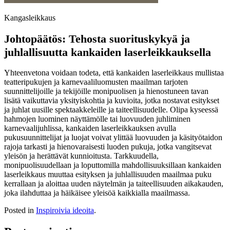
Kangasleikkaus
Johtopäätös: Tehosta suorituskykyä ja
juhlallisuutta kankaiden laserleikkauksella
Yhteenvetona voidaan todeta, että kankaiden laserleikkaus mullistaa
teatteripukujen ja karnevaaliluomusten maailman tarjoten
suunnittelijoille ja tekijöille monipuolisen ja hienostuneen tavan
lisätä vaikuttavia yksityiskohtia ja kuvioita, jotka nostavat esitykset
ja juhlat uusille spektaakkeleille ja taiteellisuudelle. Olipa kyseessä
hahmojen luominen näyttämölle tai luovuuden juhliminen
karnevaalijuhlissa, kankaiden laserleikkauksen avulla
pukusuunnittelijat ja luojat voivat ylittää luovuuden ja käsityötaidon
rajoja tarkasti ja hienovaraisesti luoden pukuja, jotka vangitsevat
yleisön ja herättävät kunnioitusta. Tarkkuudella,
monipuolisuudellaan ja loputtomilla mahdollisuuksillaan kankaiden
laserleikkaus muuttaa esityksen ja juhlallisuuden maailmaa puku
kerrallaan ja aloittaa uuden näytelmän ja taiteellisuuden aikakauden,
joka ilahduttaa ja häikäisee yleisöä kaikkialla maailmassa.
Posted in
Inspiroivia ideoita
.