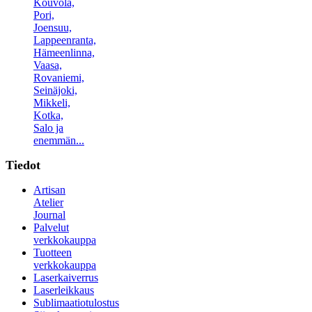
Kouvola,
Pori,
Joensuu,
Lappeenranta,
Hämeenlinna,
Vaasa,
Rovaniemi,
Seinäjoki,
Mikkeli,
Kotka,
Salo ja
enemmän...
Tiedot
Artisan
Atelier
Journal
Palvelut
verkkokauppa
Tuotteen
verkkokauppa
Laserkaiverrus
Laserleikkaus
Sublimaatiotulostus