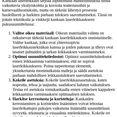
Kankaan laserleikkaus tarjoaa loputtomasti mahdollisuuksia luoda
vaikuttavia yksityiskohtia ja kuvioita teatteriasuihin ja
karnevaaliluomuksiin, mutta on tärkeää lähestyä prosessia
huolellisesti ja harkiten parhaan tuloksen saavuttamiseksi. Tässä on
joitain tekniikoita ja vinkkejä kankaan laserleikkaukseen
pukusuunnittelussa:
Valitse oikea materiaali
: Oikean materiaalin valinta on
ratkaisevan tärkeää kankaan laserleikkauksen onnistumiselle.
Valitse kankaat, jotka ovat yhteensopivia
laserleikkaustekniikan kanssa ja joiden paksuus ja tiheys ovat
tasaiset puhtaiden ja tarkan leikkauksen varmistamiseksi.
Optimoi suunnittelutiedostot:
Optimoi suunnittelutiedostot
ennen leikkaamista varmistaaksesi, että ne sopivat
laserleikkaukseen. Poista tarpeettomat elementit,
yksinkertaista monimutkaisia ​​malleja ja säädä asetuksia
parhaan mahdollisen leikkaustuloksen saavuttamiseksi.
Kokeile asetuksia:
Kokeile laserleikkausasetuksia, kuten
nopeutta, tehoa ja taajuutta, saadaksesi halutun vaikutuksen.
Testaa eri asetuksia romukankaalla ennen viimeisen kappaleen
leikkaamista varmistaaksesi optimaalisen tuloksen.
Harkitse kerrostusta ja koristeluja:
Kankaiden
kerrostaminen ja koristeiden lisääminen voivat tehostaa
laserleikattujen pukujen vaikutusta lisäämällä suunnitteluun
syvyyttä, tekstuuria ja visuaalista mielenkiintoa. Kokeile eri