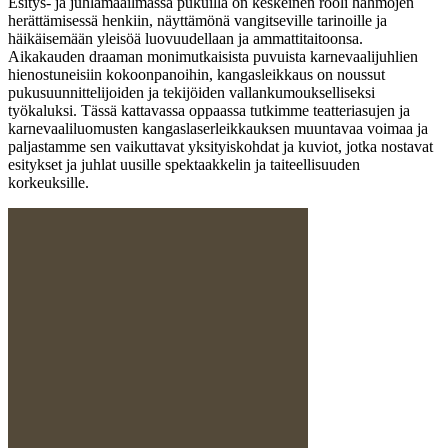
Esitys- ja juhlamaailmassa pukuilla on keskeinen rooli hahmojen
herättämisessä henkiin, näyttämönä vangitseville tarinoille ja
häikäisemään yleisöä luovuudellaan ja ammattitaitoonsa.
Aikakauden draaman monimutkaisista puvuista karnevaalijuhlien
hienostuneisiin kokoonpanoihin, kangasleikkaus on noussut
pukusuunnittelijoiden ja tekijöiden vallankumoukselliseksi
työkaluksi. Tässä kattavassa oppaassa tutkimme teatteriasujen ja
karnevaaliluomusten kangaslaserleikkauksen muuntavaa voimaa ja
paljastamme sen vaikuttavat yksityiskohdat ja kuviot, jotka nostavat
esitykset ja juhlat uusille spektaakkelin ja taiteellisuuden
korkeuksille.