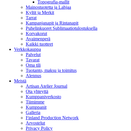
Topografia-mallit
Mainostuotetta ja Lahjaa
Kyltit ja Merkit
Tarrat
Kampanjanapit ja Rintanapit
Puhelinkuoret Sublimaatiotulostuksella
Korvakorut
Avaimenperä
Kaikki tuotteet
Verkkokauppa
Palvelut
Tavarat
Oma tili
Tuotanto, maksu ja toimitus
Alennus
Meistä
Artisan Atelier Journal
Ota yhteyttä
Kumppaniverkosto
Tiimimme
Kumppanit
Galleria
Finland Production Network
Arvostelut
Privacy Policy