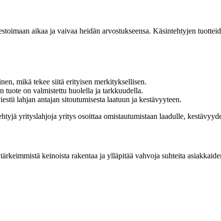
nvestoimaan aikaa ja vaivaa heidän arvostukseensa. Käsintehtyjen tuottei
inen, mikä tekee siitä erityisen merkityksellisen.
n tuote on valmistettu huolella ja tarkkuudella.
stii lahjan antajan sitoutumisesta laatuun ja kestävyyteen.
htyjä yrityslahjoja yritys osoittaa omistautumistaan laadulle, kestävyydel
 tärkeimmistä keinoista rakentaa ja ylläpitää vahvoja suhteita asiakkai