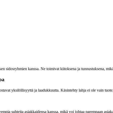
 sen sidosryhmien kanssa. Ne toimivat kiitoksena ja tunnustuksena, mikä 
pa
ostavat yksilöllisyyttä ja laadukkuutta. Käsintehty lahja ei ole vain tuo
vempia suhteita asiakkaidensa kanssa, mikä voi johtaa parempaan asiaka