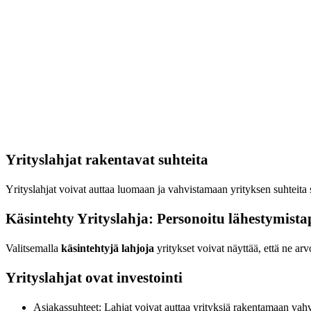
Yrityslahjat rakentavat suhteita
Yrityslahjat voivat auttaa luomaan ja vahvistamaan yrityksen suhteita
Käsintehty Yrityslahja: Personoitu lähestymista
Valitsemalla
käsintehtyjä lahjoja
yritykset voivat näyttää, että ne arv
Yrityslahjat ovat investointi
Asiakassuhteet: Lahjat voivat auttaa yrityksiä rakentamaan vah