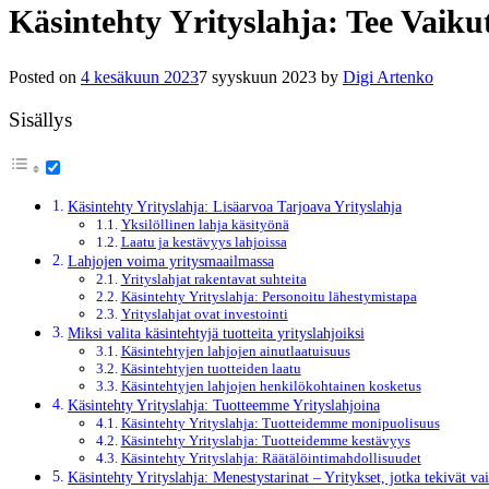
Käsintehty Yrityslahja: Tee Vaiku
Posted on
4 kesäkuun 2023
7 syyskuun 2023
by
Digi Artenko
Sisällys
Käsintehty Yrityslahja: Lisäarvoa Tarjoava Yrityslahja
Yksilöllinen lahja käsityönä
Laatu ja kestävyys lahjoissa
Lahjojen voima yritysmaailmassa
Yrityslahjat rakentavat suhteita
Käsintehty Yrityslahja: Personoitu lähestymistapa
Yrityslahjat ovat investointi
Miksi valita käsintehtyjä tuotteita yrityslahjoiksi
Käsintehtyjen lahjojen ainutlaatuisuus
Käsintehtyjen tuotteiden laatu
Käsintehtyjen lahjojen henkilökohtainen kosketus
Käsintehty Yrityslahja: Tuotteemme Yrityslahjoina
Käsintehty Yrityslahja: Tuotteidemme monipuolisuus
Käsintehty Yrityslahja: Tuotteidemme kestävyys
Käsintehty Yrityslahja: Räätälöintimahdollisuudet
Käsintehty Yrityslahja: Menestystarinat – Yritykset, jotka tekivät va