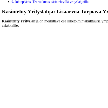
Johtopäätös: Tee vaikutus käsintehtyillä yrityslahjoilla
Käsintehty Yrityslahja: Lisäarvoa Tarjoava Yr
Käsintehty Yrityslahja
on merkittävä osa liiketoimintakulttuuria ympär
asiakkaille.