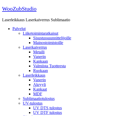
Skip
WooZubStudio
to
content
Laserleikkaus Laserkaiverrus Sublimaatio
Palvelut
Liiketoimintaratkaisut
Sisustussuunnittelijoille
Mainostoimistoille
Laserkaiverrus
Metalli
Vanerin
Kankaan
Valmiista Tuotteesta
Ruokaan
Laserleikkaus
Vanerin
Akryyli
Kankaat
MDF
Sublimaatiotulostus
UV-tulostus
UV DTS tulostus
UV DTF tulostus