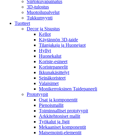
Siirtokuvapainatus
3D-tulostus
Muotoilupalvelut
Tukkumyynti
Tuotteet
Decor ja Sisustus
Kellot
Käytännön 3D-taide
Tilanjakaja ja Huonejaot
Hyllyt
Huonekalut
Koriste-esineet
Koristepaneelit
Ikkunakäsittelyt
Seinäkoristeet
Valaisimet
Monikerroksinen Taidepaneeli
Prototyypit
Osat ja komponentit
Pienoismallit
Toiminnalliset prototyypit
Arkkitehtoniset mallit
Työkalut ja Jigit
Mekaaniset komponentit
Maisemointi-elementit