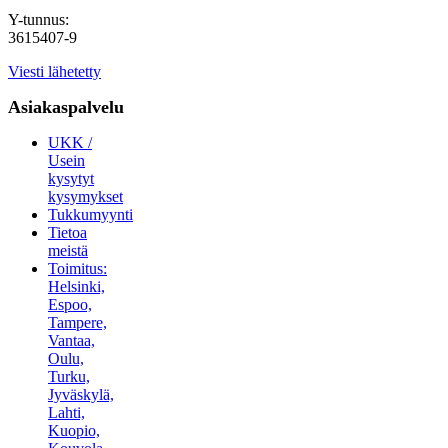
Y-tunnus:
3615407-9
Viesti lähetetty
Asiakaspalvelu
UKK /
Usein
kysytyt
kysymykset
Tukkumyynti
Tietoa
meistä
Toimitus:
Helsinki,
Espoo,
Tampere,
Vantaa,
Oulu,
Turku,
Jyväskylä,
Lahti,
Kuopio,