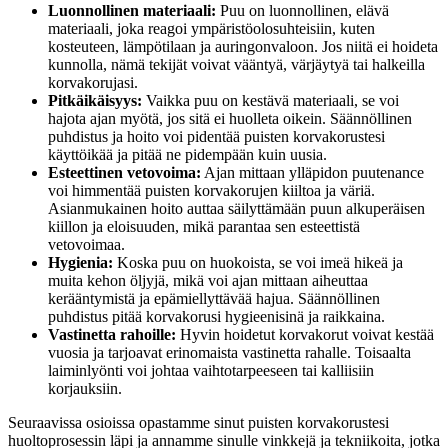
Luonnollinen materiaali:
Puu on luonnollinen, elävä
materiaali, joka reagoi ympäristöolosuhteisiin, kuten
kosteuteen, lämpötilaan ja auringonvaloon. Jos niitä ei hoideta
kunnolla, nämä tekijät voivat vääntyä, värjäytyä tai halkeilla
korvakorujasi.
Pitkäikäisyys:
Vaikka puu on kestävä materiaali, se voi
hajota ajan myötä, jos sitä ei huolleta oikein. Säännöllinen
puhdistus ja hoito voi pidentää puisten korvakorustesi
käyttöikää ja pitää ne pidempään kuin uusia.
Esteettinen vetovoima:
Ajan mittaan ylläpidon puutenance
voi himmentää puisten korvakorujen kiiltoa ja väriä.
Asianmukainen hoito auttaa säilyttämään puun alkuperäisen
kiillon ja eloisuuden, mikä parantaa sen esteettistä
vetovoimaa.
Hygienia:
Koska puu on huokoista, se voi imeä hikeä ja
muita kehon öljyjä, mikä voi ajan mittaan aiheuttaa
kerääntymistä ja epämiellyttävää hajua. Säännöllinen
puhdistus pitää korvakorusi hygieenisinä ja raikkaina.
Vastinetta rahoille:
Hyvin hoidetut korvakorut voivat kestää
vuosia ja tarjoavat erinomaista vastinetta rahalle. Toisaalta
laiminlyönti voi johtaa vaihtotarpeeseen tai kalliisiin
korjauksiin.
Seuraavissa osioissa opastamme sinut puisten korvakorustesi
huoltoprosessin läpi ja annamme sinulle vinkkejä ja tekniikoita, jotka