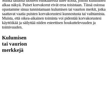
Minkä tahansa tuotteen elinkaaressa tulee kohta, jolloin kuluminen
alkaa näkyä. Puiset korvakorut eivät eroa toisistaan. Tässä osiossa
opastamme sinua tunnistamaan kulumisen tai vaurion merkit, jotka
saattavat vaatia puisten korvakorustesi kunnostusta tai vaihtamista.
Muista, että oikea-aikainen toiminta voi pidentää korvakorustesi
käyttöikää ja säilyttää niiden esteettisen houkuttelevuuden ja
toimivuuden.
Kulumisen
tai vaurion
merkkejä