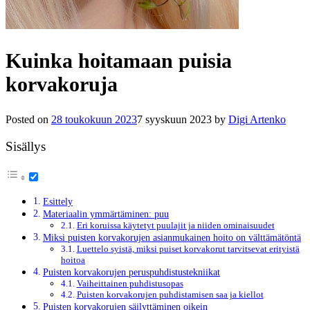
Kuinka hoitamaan puisia
korvakoruja
Posted on
28 toukokuun 2023
7 syyskuun 2023
by
Digi Artenko
Sisällys
Esittely
Materiaalin ymmärtäminen: puu
Eri koruissa käytetyt puulajit ja niiden ominaisuudet
Miksi puisten korvakorujen asianmukainen hoito on välttämätöntä
Luettelo syistä, miksi puiset korvakorut tarvitsevat erityistä
hoitoa
Puisten korvakorujen peruspuhdistustekniikat
Vaiheittainen puhdistusopas
Puisten korvakorujen puhdistamisen saa ja kiellot
Puisten korvakorujen säilyttäminen oikein