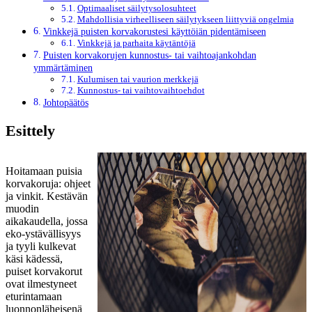
Optimaaliset säilytysolosuhteet
Mahdollisia virheelliseen säilytykseen liittyviä ongelmia
Vinkkejä puisten korvakorustesi käyttöiän pidentämiseen
Vinkkejä ja parhaita käytäntöjä
Puisten korvakorujen kunnostus- tai vaihtoajankohdan
ymmärtäminen
Kulumisen tai vaurion merkkejä
Kunnostus- tai vaihtovaihtoehdot
Johtopäätös
Esittely
Hoitamaan puisia
korvakoruja: ohjeet
ja vinkit. Kestävän
muodin
aikakaudella, jossa
eko-ystävällisyys
ja tyyli kulkevat
käsi kädessä,
puiset korvakorut
ovat ilmestyneet
eturintamaan
luonnonläheisenä