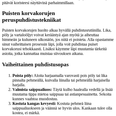
pitävät koristeesi näyttävinä parhaimmillaan.
Puisten korvakorujen
peruspuhdistustekniikat
Puisten korvakorujen huolto alkaa hyvällä puhdistusrutiinilla. Lika,
pöly ja vartaloöljyt voivat kerääntyä ajan myötä ja aiheuttaa
himmeän ja kuluneen ulkonäön, jos niitä ei poisteta. Alla opastamme
sinut vaiheittaisen prosessin läpi, jolla voit puhdistaa puiset
korvakorusi tehokkaasti. Lisäksi käymme läpi muutamia tärkeitä
asioita, jotka kannattaa muistaa siivouksen aikana.
Vaiheittainen puhdistusopas
Poista pöly:
Aloita harjaamalla varovasti pois pöly tai lika
pinnalta pehmeällä, kuivalla liinalla tai pehmeällä harjaisella
harjalla.
Valmista saippualiuos:
Täytä kulho haalealla vedellä ja lisää
muutama tippa mietoa saippuaa tai astianpesuainetta. Sekoita
kunnes vaahtoa muodostuu.
Kostuta kangas kevyesti:
Kostuta pehmeä liina
saippualiuokseen ja väännä se hyvin ulos. Kankaan tulee olla
kostea, ei märkä.