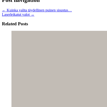
Post navigation
←
Kuinka valita täydellinen puinen sisustus…
Laserleikatut valot
→
Related Posts