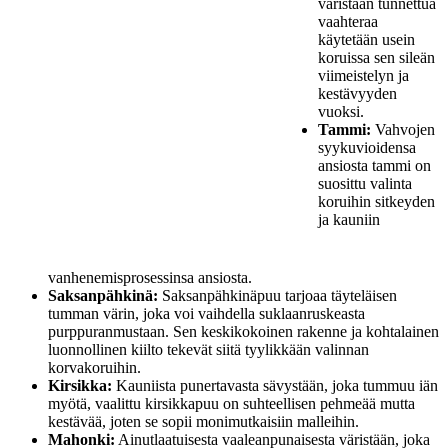
väristään tunnettua
vaahteraa
käytetään usein
koruissa sen sileän
viimeistelyn ja
kestävyyden
vuoksi.
Tammi:
Vahvojen
syykuvioidensa
ansiosta tammi on
suosittu valinta
koruihin sitkeyden
ja kauniin
vanhenemisprosessinsa ansiosta.
Saksanpähkinä:
Saksanpähkinäpuu tarjoaa täyteläisen
tumman värin, joka voi vaihdella suklaanruskeasta
purppuranmustaan. Sen keskikokoinen rakenne ja kohtalainen
luonnollinen kiilto tekevät siitä tyylikkään valinnan
korvakoruihin.
Kirsikka:
Kauniista punertavasta sävystään, joka tummuu iän
myötä, vaalittu kirsikkapuu on suhteellisen pehmeää mutta
kestävää, joten se sopii monimutkaisiin malleihin.
Mahonki:
Ainutlaatuisesta vaaleanpunaisesta väristään, joka