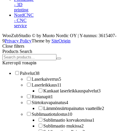
- 3D
printing
NordCNC
- CNC
service
WooZubStudio © by Muoto Nordic OY | Y-tunnus: 3615407-
9
Privacy Policy
Theme by
SiteOrigin
Close filters
Products Search
Search
products:
Категорії товарів
Palvelut
38
Laserkaiverrus
5
Laserleikkaus
11
Kankaat laserleikkauspalvelut
3
Rintanapit
1
Siirtokuvapainatus
4
Lämmönsiirtopainatus vaatteille
2
Sublimaatiotulostus
10
Sublimaatio korvakoruissa
1
Sublimaatio mukissa
2