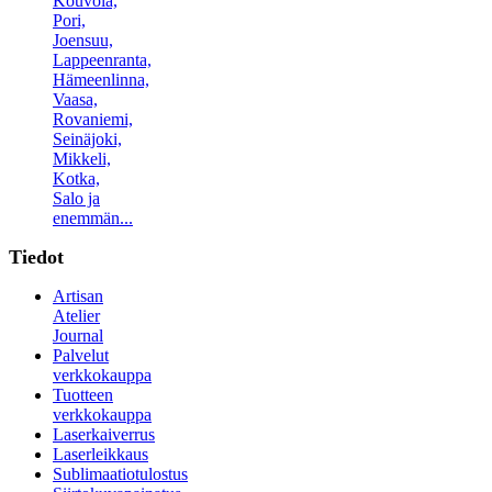
Kouvola,
Pori,
Joensuu,
Lappeenranta,
Hämeenlinna,
Vaasa,
Rovaniemi,
Seinäjoki,
Mikkeli,
Kotka,
Salo ja
enemmän...
Tiedot
Artisan
Atelier
Journal
Palvelut
verkkokauppa
Tuotteen
verkkokauppa
Laserkaiverrus
Laserleikkaus
Sublimaatiotulostus