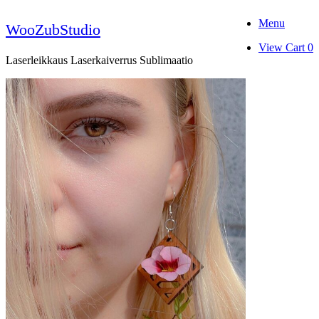
Skip
Menu
to
WooZubStudio
content
View
View Cart
0
shopping
Laserleikkaus Laserkaiverrus Sublimaatio
cart