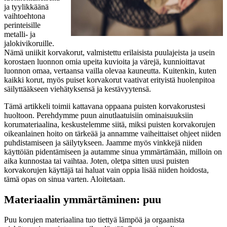
ja tyylikkäänä
vaihtoehtona
perinteisille
metalli- ja
jalokivikoruille.
Nämä uniikit korvakorut, valmistettu erilaisista puulajeista ja usein
korostaen luonnon omia upeita kuvioita ja värejä, kunnioittavat
luonnon omaa, vertaansa vailla olevaa kauneutta. Kuitenkin, kuten
kaikki korut, myös puiset korvakorut vaativat erityistä huolenpitoa
säilyttääkseen viehätyksensä ja kestävyytensä.
Tämä artikkeli toimii kattavana oppaana puisten korvakorustesi
huoltoon. Perehdymme puun ainutlaatuisiin ominaisuuksiin
korumateriaalina, keskustelemme siitä, miksi puisten korvakorujen
oikeanlainen hoito on tärkeää ja annamme vaiheittaiset ohjeet niiden
puhdistamiseen ja säilytykseen. Jaamme myös vinkkejä niiden
käyttöiän pidentämiseen ja autamme sinua ymmärtämään, milloin on
aika kunnostaa tai vaihtaa. Joten, oletpa sitten uusi puisten
korvakorujen käyttäjä tai haluat vain oppia lisää niiden hoidosta,
tämä opas on sinua varten. Aloitetaan.
Materiaalin ymmärtäminen: puu
Puu korujen materiaalina tuo tiettyä lämpöä ja orgaanista