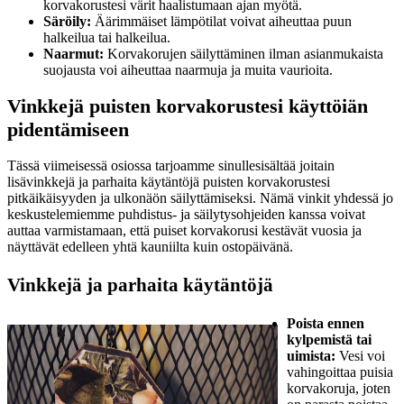
korvakorustesi värit haalistumaan ajan myötä.
Säröily:
Äärimmäiset lämpötilat voivat aiheuttaa puun
halkeilua tai halkeilua.
Naarmut:
Korvakorujen säilyttäminen ilman asianmukaista
suojausta voi aiheuttaa naarmuja ja muita vaurioita.
Vinkkejä puisten korvakorustesi käyttöiän
pidentämiseen
Tässä viimeisessä osiossa tarjoamme sinullesisältää joitain
lisävinkkejä ja parhaita käytäntöjä puisten korvakorustesi
pitkäikäisyyden ja ulkonäön säilyttämiseksi. Nämä vinkit yhdessä jo
keskustelemiemme puhdistus- ja säilytysohjeiden kanssa voivat
auttaa varmistamaan, että puiset korvakorusi kestävät vuosia ja
näyttävät edelleen yhtä kauniilta kuin ostopäivänä.
Vinkkejä ja parhaita käytäntöjä
Poista ennen
kylpemistä tai
uimista:
Vesi voi
vahingoittaa puisia
korvakoruja, joten