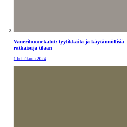
Vanerihuonekalut: tyylikkäitä ja käytännöllisiä
ratkaisuja tilaan
1 heinäkuun 2024