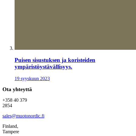
Puisen sisustuksen ja koristeiden
ympäristöystävällisyys.
19 syyskuun 2023
Ota yhteyttä
+358 40 379
2854
sales@muotonordic.fi
Finland,
Tampere