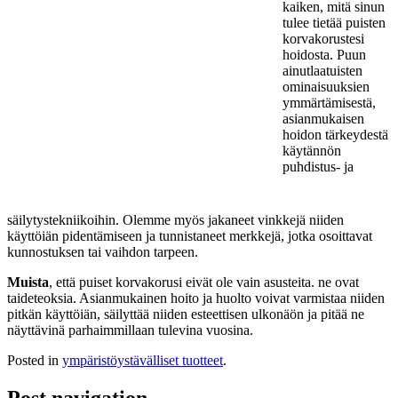
kaiken, mitä sinun
tulee tietää puisten
korvakorustesi
hoidosta. Puun
ainutlaatuisten
ominaisuuksien
ymmärtämisestä,
asianmukaisen
hoidon tärkeydestä
käytännön
puhdistus- ja
säilytystekniikoihin. Olemme myös jakaneet vinkkejä niiden
käyttöiän pidentämiseen ja tunnistaneet merkkejä, jotka osoittavat
kunnostuksen tai vaihdon tarpeen.
Muista
, että puiset korvakorusi eivät ole vain asusteita. ne ovat
taideteoksia. Asianmukainen hoito ja huolto voivat varmistaa niiden
pitkän käyttöiän, säilyttää niiden esteettisen ulkonäön ja pitää ne
näyttävinä parhaimmillaan tulevina vuosina.
Posted in
ympäristöystävälliset tuotteet
.