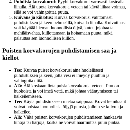
Puhdista korvakorut:
Pyyhi korvakorut varovasti kostealla
liinalla. Älä upota korvakoruja veteen tai käytä liikaa voimaa,
sillä se voi vahingoittaa puuta.
Kuivaus ja kiillotus:
Kuivaa korvakorusi välittömästi
puhdistuksen jälkeen pehmeällä, kuivalla liinalla. Kuivuttuasi
voit käyttää hieman luonnollista öljyä, kuten jojobaa tai
mehiläisvahaa, kiillottamaan ja hoitamaan puuta, mikä
palauttaa sen luonnollisen kiillon.
Puisten korvakorujen puhdistamisen saa ja
kiellot
Tee:
Kuivaa puiset korvakorusi aina huolellisesti
puhdistuksen jälkeen, jotta vesi ei imeydy puuhun ja
vahingoita niitä.
Älä:
Älä koskaan liota puisia korvakoruja veteen. Puu on
huokoista ja voi imeä vettä, mikä johtaa vääntymiseen tai
halkeilemiseen.
Tee:
Käytä puhdistukseen mietoa saippuaa. Kovat kemikaalit
voivat poistaa luonnollisia öljyjä puusta, jolloin se kuivuu ja
halkeilee.
Älä:
Vältä puisten korvakorujen puhdistamiseen hankaavia
liinoja tai harjoja, koska ne voivat naarmuttaa puun pintaa.