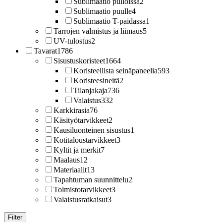
Sublimaatio pulloissa
2
Sublimaatio puulle
4
Sublimaatio T-paidassa
1
Tarrojen valmistus ja liimaus
5
UV-tulostus
2
Tavarat
1786
Sisustuskoristeet
1664
Koristeellista seinäpaneelia
593
Koristeesineitä
2
Tilanjakaja
736
Valaistus
332
Karkkirasia
76
Käsityötarvikkeet
2
Kausiluonteinen sisustus
1
Kotitaloustarvikkeet
3
Kyltit ja merkit
7
Maalaus
12
Materiaalit
13
Tapahtuman suunnittelu
2
Toimistotarvikkeet
3
Valaistusratkaisut
3
Filter