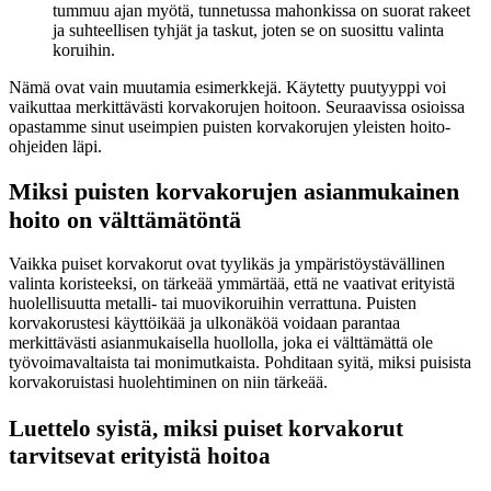
tummuu ajan myötä, tunnetussa mahonkissa on suorat rakeet
ja suhteellisen tyhjät ja taskut, joten se on suosittu valinta
koruihin.
Nämä ovat vain muutamia esimerkkejä. Käytetty puutyyppi voi
vaikuttaa merkittävästi korvakorujen hoitoon. Seuraavissa osioissa
opastamme sinut useimpien puisten korvakorujen yleisten hoito-
ohjeiden läpi.
Miksi puisten korvakorujen asianmukainen
hoito on välttämätöntä
Vaikka puiset korvakorut ovat tyylikäs ja ympäristöystävällinen
valinta koristeeksi, on tärkeää ymmärtää, että ne vaativat erityistä
huolellisuutta metalli- tai muovikoruihin verrattuna. Puisten
korvakorustesi käyttöikää ja ulkonäköä voidaan parantaa
merkittävästi asianmukaisella huollolla, joka ei välttämättä ole
työvoimavaltaista tai monimutkaista. Pohditaan syitä, miksi puisista
korvakoruistasi huolehtiminen on niin tärkeää.
Luettelo syistä, miksi puiset korvakorut
tarvitsevat erityistä hoitoa