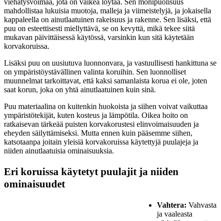
viehätysvoimaa, jota on vaikea löytää. Sen monipuolisuus
mahdollistaa lukuisia muotoja, malleja ja viimeistelyjä, ja jokaisella
kappaleella on ainutlaatuinen rakeisuus ja rakenne. Sen lisäksi, että
puu on esteettisesti miellyttävä, se on kevyttä, mikä tekee siitä
mukavan päivittäisessä käytössä, varsinkin kun sitä käytetään
korvakoruissa.
Lisäksi puu on uusiutuva luonnonvara, ja vastuullisesti hankittuna se
on ympäristöystävällinen valinta koruihin. Sen luonnolliset
muunnelmat tarkoittavat, että kaksi samanlaista korua ei ole, joten
saat korun, joka on yhtä ainutlaatuinen kuin sinä.
Puu materiaalina on kuitenkin huokoista ja siihen voivat vaikuttaa
ympäristötekijät, kuten kosteus ja lämpötila. Oikea hoito on
ratkaisevan tärkeää puisten korvakorustesi elinvoimaisuuden ja
eheyden säilyttämiseksi. Mutta ennen kuin pääsemme siihen,
katsotaanpa joitain yleisiä korvakoruissa käytettyjä puulajeja ja
niiden ainutlaatuisia ominaisuuksia.
Eri koruissa käytetyt puulajit ja niiden
ominaisuudet
Vahtera:
Vahvasta
ja vaaleasta