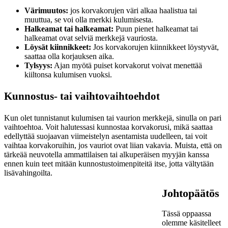
Värimuutos:
jos korvakorujen väri alkaa haalistua tai
muuttua, se voi olla merkki kulumisesta.
Halkeamat tai halkeamat:
Puun pienet halkeamat tai
halkeamat ovat selviä merkkejä vauriosta.
Löysät kiinnikkeet:
Jos korvakorujen kiinnikkeet löystyvät,
saattaa olla korjauksen aika.
Tylsyys:
Ajan myötä puiset korvakorut voivat menettää
kiiltonsa kulumisen vuoksi.
Kunnostus- tai vaihtovaihtoehdot
Kun olet tunnistanut kulumisen tai vaurion merkkejä, sinulla on pari
vaihtoehtoa. Voit halutessasi kunnostaa korvakorusi, mikä saattaa
edellyttää suojaavan viimeistelyn asentamista uudelleen, tai voit
vaihtaa korvakoruihin, jos vauriot ovat liian vakavia. Muista, että on
tärkeää neuvotella ammattilaisen tai alkuperäisen myyjän kanssa
ennen kuin teet mitään kunnostustoimenpiteitä itse, jotta vältytään
lisävahingoilta.
Johtopäätös
Tässä oppaassa
olemme käsitelleet