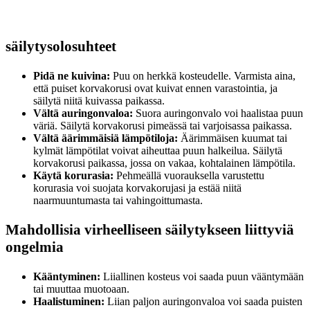
säilytysolosuhteet
Pidä ne kuivina:
Puu on herkkä kosteudelle. Varmista aina,
että puiset korvakorusi ovat kuivat ennen varastointia, ja
säilytä niitä kuivassa paikassa.
Vältä auringonvaloa:
Suora auringonvalo voi haalistaa puun
väriä. Säilytä korvakorusi pimeässä tai varjoisassa paikassa.
Vältä äärimmäisiä lämpötiloja:
Äärimmäisen kuumat tai
kylmät lämpötilat voivat aiheuttaa puun halkeilua. Säilytä
korvakorusi paikassa, jossa on vakaa, kohtalainen lämpötila.
Käytä korurasia:
Pehmeällä vuorauksella varustettu
korurasia voi suojata korvakorujasi ja estää niitä
naarmuuntumasta tai vahingoittumasta.
Mahdollisia virheelliseen säilytykseen liittyviä
ongelmia
Kääntyminen:
Liiallinen kosteus voi saada puun vääntymään
tai muuttaa muotoaan.
Haalistuminen:
Liian paljon auringonvaloa voi saada puisten