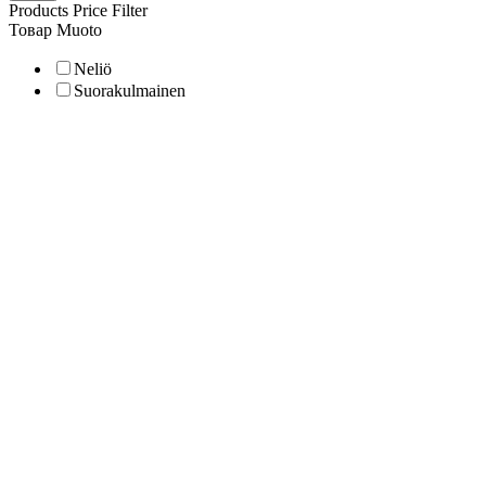
Products Price Filter
Товар Muoto
Neliö
Suorakulmainen