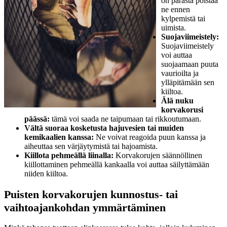
on parasta poistaa
ne ennen
kylpemistä tai
uimista.
Suojaviimeistely:
Suojaviimeistely
voi auttaa
suojaamaan puuta
vaurioilta ja
ylläpitämään sen
kiiltoa.
Älä nuku
korvakorusi
päässä:
tämä voi saada ne taipumaan tai rikkoutumaan.
Vältä suoraa kosketusta hajuvesien tai muiden
kemikaalien kanssa:
Ne voivat reagoida puun kanssa ja
aiheuttaa sen värjäytymistä tai hajoamista.
Kiillota pehmeällä liinalla:
Korvakorujen säännöllinen
kiillottaminen pehmeällä kankaalla voi auttaa säilyttämään
niiden kiiltoa.
Puisten korvakorujen kunnostus- tai
vaihtoajankohdan ymmärtäminen