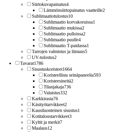
Siirtokuvapainatus
4
Lämmönsiirtopainatus vaatteille
2
Sublimaatiotulostus
10
Sublimaatio korvakoruissa
1
Sublimaatio mukissa
2
Sublimaatio pulloissa
2
Sublimaatio puulle
4
Sublimaatio T-paidassa
1
Tarrojen valmistus ja liimaus
5
UV-tulostus
2
Tavarat
1786
Sisustuskoristeet
1664
Koristeellista seinäpaneelia
593
Koristeesineitä
2
Tilanjakaja
736
Valaistus
332
Karkkirasia
76
Käsityötarvikkeet
2
Kausiluonteinen sisustus
1
Kotitaloustarvikkeet
3
Kyltit ja merkit
7
Maalaus
12