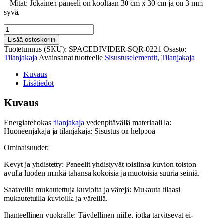
– Mitat: Jokainen paneeli on kooltaan 30 cm x 30 cm ja on 3 mm
syvä.
Energiatehokas
tilanjakaja
Lisää ostoskoriin
vedenpitävällä
Tuotetunnus (SKU):
SPACEDIVIDER-SQR-0221
Osasto:
materiaalilla
Tilanjakaja
Avainsanat tuotteelle
Sisustuselementit
,
Tilanjakaja
määrä
Kuvaus
Lisätiedot
Kuvaus
Energiatehokas
tilanjakaja
vedenpitävällä materiaalilla:
Huoneenjakaja ja tilanjakaja: Sisustus on helppoa
Ominaisuudet:
Kevyt ja yhdistetty: Paneelit yhdistyvät toisiinsa kuvion toiston
avulla luoden minkä tahansa kokoisia ja muotoisia suuria seiniä.
Saatavilla mukautettuja kuvioita ja värejä: Mukauta tilaasi
mukautetuilla kuvioilla ja väreillä.
Ihanteellinen vuokralle: Täydellinen niille, jotka tarvitsevat ei-