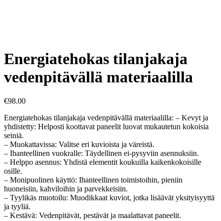
Energiatehokas tilanjakaja
vedenpitävällä materiaalilla
€
98.00
Energiatehokas tilanjakaja vedenpitävällä materiaalilla: – Kevyt ja
yhdistetty: Helposti koottavat paneelit luovat mukautetun kokoisia
seiniä.
– Muokattavissa: Valitse eri kuvioista ja väreistä.
– Ihanteellinen vuokralle: Täydellinen ei-pysyviin asennuksiin.
– Helppo asennus: Yhdistä elementit koukuilla kaikenkokoisille
osille.
– Monipuolinen käyttö: Ihanteellinen toimistoihin, pieniin
huoneisiin, kahviloihin ja parvekkeisiin.
– Tyylikäs muotoilu: Muodikkaat kuviot, jotka lisäävät yksityisyyttä
ja tyyliä.
– Kestävä: Vedenpitävät, pestävät ja maalattavat paneelit.