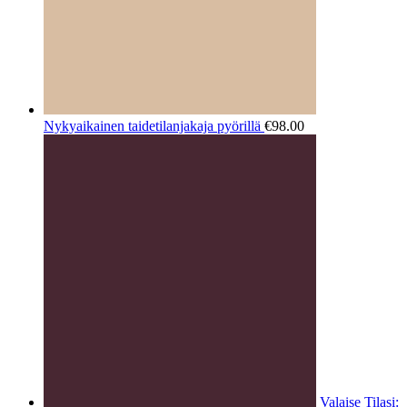
Nykyaikainen taidetilanjakaja pyörillä
€
98.00
Valaise Tilasi: