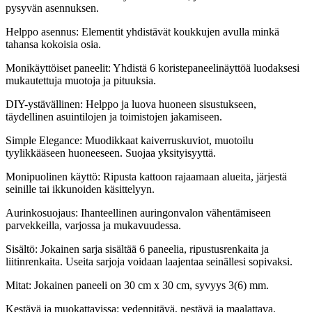
pysyvän asennuksen.
Helppo asennus: Elementit yhdistävät koukkujen avulla minkä
tahansa kokoisia osia.
Monikäyttöiset paneelit: Yhdistä 6 koristepaneelinäyttöä luodaksesi
mukautettuja muotoja ja pituuksia.
DIY-ystävällinen: Helppo ja luova huoneen sisustukseen,
täydellinen asuintilojen ja toimistojen jakamiseen.
Simple Elegance: Muodikkaat kaiverruskuviot, muotoilu
tyylikkääseen huoneeseen. Suojaa yksityisyyttä.
Monipuolinen käyttö: Ripusta kattoon rajaamaan alueita, järjestä
seinille tai ikkunoiden käsittelyyn.
Aurinkosuojaus: Ihanteellinen auringonvalon vähentämiseen
parvekkeilla, varjossa ja mukavuudessa.
Sisältö: Jokainen sarja sisältää 6 paneelia, ripustusrenkaita ja
liitinrenkaita. Useita sarjoja voidaan laajentaa seinällesi sopivaksi.
Mitat: Jokainen paneeli on 30 cm x 30 cm, syvyys 3(6) mm.
Kestävä ja muokattavissa: vedenpitävä, pestävä ja maalattava.