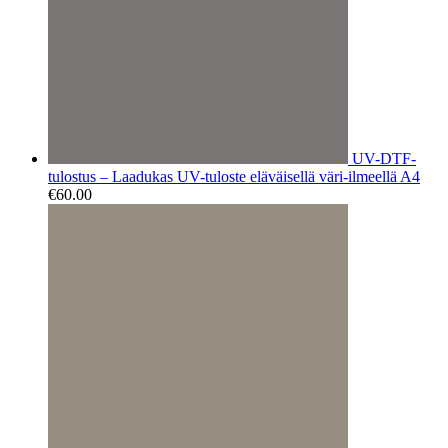
UV-DTF-
tulostus – Laadukas UV-tuloste eläväisellä väri-ilmeellä A4
€
60.00