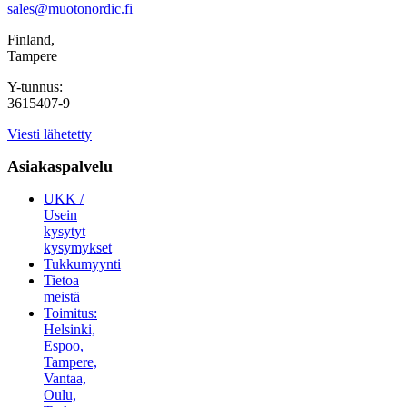
sales@muotonordic.fi
Finland,
Tampere
Y-tunnus:
3615407-9
Viesti lähetetty
Asiakaspalvelu
UKK /
Usein
kysytyt
kysymykset
Tukkumyynti
Tietoa
meistä
Toimitus:
Helsinki,
Espoo,
Tampere,
Vantaa,
Oulu,