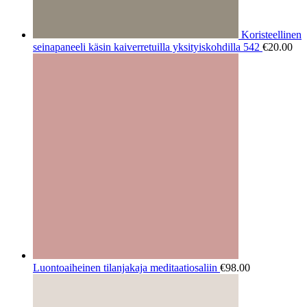
Koristeellinen
seinapaneeli käsin kaiverretuilla yksityiskohdilla 542
€
20.00
Luontoaiheinen tilanjakaja meditaatiosaliin
€
98.00