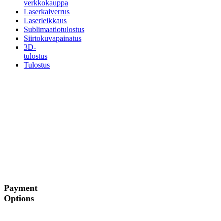
verkkokauppa
Laserkaiverrus
Laserleikkaus
Sublimaatiotulostus
Siirtokuvapainatus
3D-
tulostus
Tulostus
Payment
Options