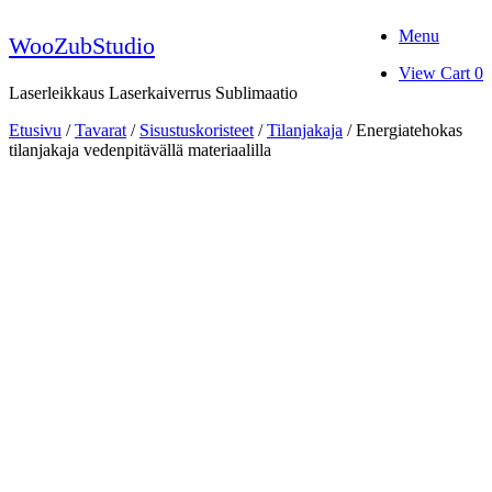
Skip
Menu
to
WooZubStudio
content
View
View Cart
0
shopping
Laserleikkaus Laserkaiverrus Sublimaatio
cart
Etusivu
/
Tavarat
/
Sisustuskoristeet
/
Tilanjakaja
/ Energiatehokas
tilanjakaja vedenpitävällä materiaalilla