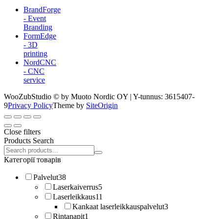
BrandForge
- Event
Branding
FormEdge
- 3D
printing
NordCNC
- CNC
service
WooZubStudio © by Muoto Nordic OY | Y-tunnus: 3615407-
9
Privacy Policy
Theme by
SiteOrigin
Close filters
Products Search
Search
products:
Категорії товарів
Palvelut
38
Laserkaiverrus
5
Laserleikkaus
11
Kankaat laserleikkauspalvelut
3
Rintanapit
1