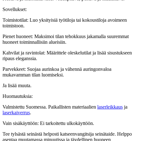
Sovellukset:
Toimistotilat: Luo yksityisiä työtiloja tai kokoustiloja avoimeen
toimistoon.
Pienet huoneet: Maksimoi tilan tehokkuus jakamalla suuremmat
huoneet toiminnallisiin alueisiin.
Kahvilat ja ravintolat: Määrittele oleskelutilat ja lisää sisustukseen
ripaus eleganssia.
Parvekkeet: Suojaa aurinkoa ja vähennä auringonvaloa
mukavamman tilan luomiseksi.
Ja lisää muuta.
Huomautuksia:
Valmistettu Suomessa. Paikallisten materiaalien
laserleikkaus
ja
laserkaiverrus
.
Vain sisäkäyttöön: Ei tarkoitettu ulkokäyttöön.
Tee tylsästä seinästä helposti katseenvangitsija seinätaide. Helppo
asentaa muutamassa minuutissa ja täydellinen huoneen