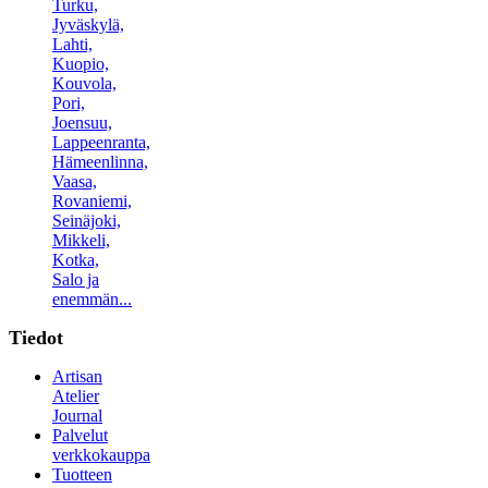
Turku,
Jyväskylä,
Lahti,
Kuopio,
Kouvola,
Pori,
Joensuu,
Lappeenranta,
Hämeenlinna,
Vaasa,
Rovaniemi,
Seinäjoki,
Mikkeli,
Kotka,
Salo ja
enemmän...
Tiedot
Artisan
Atelier
Journal
Palvelut
verkkokauppa
Tuotteen