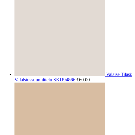
Valaise Tilasi:
Valaistussuunnittelu SKU94866
€
60.00