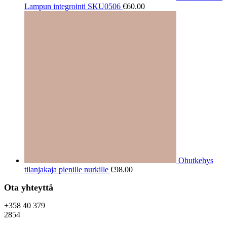
Lampun integrointi SKU0506
€
60.00
Ohutkehys
tilanjakaja pienille nurkille
€
98.00
Ota yhteyttä
+358 40 379
2854