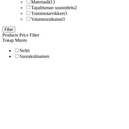
Materiaalit
13
Tapahtuman suunnittelu
2
Toimistotarvikkeet
3
Valaistusratkaisut
3
Filter
Products Price Filter
Товар Muoto
Neliö
Suorakulmainen