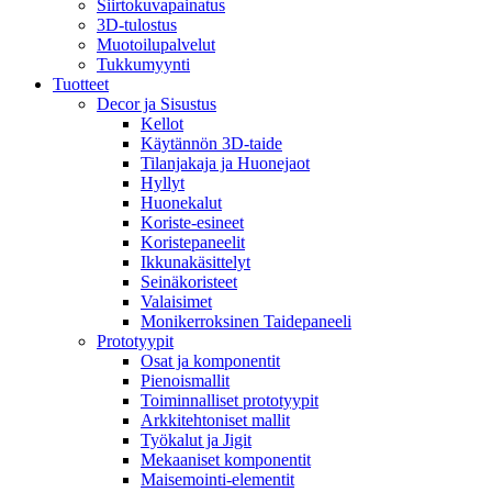
Siirtokuvapainatus
3D-tulostus
Muotoilupalvelut
Tukkumyynti
Tuotteet
Decor ja Sisustus
Kellot
Käytännön 3D-taide
Tilanjakaja ja Huonejaot
Hyllyt
Huonekalut
Koriste-esineet
Koristepaneelit
Ikkunakäsittelyt
Seinäkoristeet
Valaisimet
Monikerroksinen Taidepaneeli
Prototyypit
Osat ja komponentit
Pienoismallit
Toiminnalliset prototyypit
Arkkitehtoniset mallit
Työkalut ja Jigit
Mekaaniset komponentit
Maisemointi-elementit