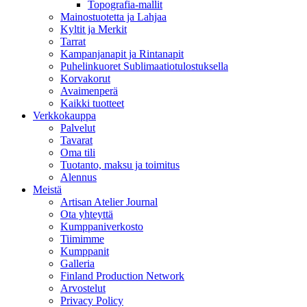
Topografia-mallit
Mainostuotetta ja Lahjaa
Kyltit ja Merkit
Tarrat
Kampanjanapit ja Rintanapit
Puhelinkuoret Sublimaatiotulostuksella
Korvakorut
Avaimenperä
Kaikki tuotteet
Verkkokauppa
Palvelut
Tavarat
Oma tili
Tuotanto, maksu ja toimitus
Alennus
Meistä
Artisan Atelier Journal
Ota yhteyttä
Kumppaniverkosto
Tiimimme
Kumppanit
Galleria
Finland Production Network
Arvostelut
Privacy Policy