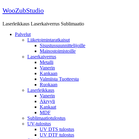
Skip
WooZubStudio
to
content
Laserleikkaus Laserkaiverrus Sublimaatio
Palvelut
Liiketoimintaratkaisut
Sisustussuunnittelijoille
Mainostoimistoille
Laserkaiverrus
Metalli
Vanerin
Kankaan
Valmiista Tuotteesta
Ruokaan
Laserleikkaus
Vanerin
Akryyli
Kankaat
MDF
Sublimaatiotulostus
UV-tulostus
UV DTS tulostus
UV DTF tulostus