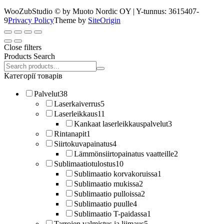
WooZubStudio © by Muoto Nordic OY | Y-tunnus: 3615407-
9
Privacy Policy
Theme by
SiteOrigin
Close filters
Products Search
Search
products:
Категорії товарів
Palvelut
38
Laserkaiverrus
5
Laserleikkaus
11
Kankaat laserleikkauspalvelut
3
Rintanapit
1
Siirtokuvapainatus
4
Lämmönsiirtopainatus vaatteille
2
Sublimaatiotulostus
10
Sublimaatio korvakoruissa
1
Sublimaatio mukissa
2
Sublimaatio pulloissa
2
Sublimaatio puulle
4
Sublimaatio T-paidassa
1
Tarrojen valmistus ja liimaus
5