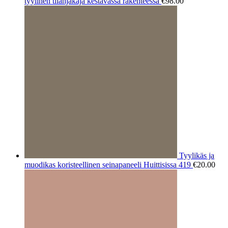
tyylinen tilanjakaja kestävässä rakenteessa
€
98.00
Tyylikäs ja
muodikas koristeellinen seinapaneeli Huittisissa 419
€
20.00