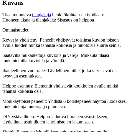
Kuvaus
Tilaa muuntava
tilanjakaja
henkilökohtaiseen työtilaan:
Huoneenjakaja ja tilanjakaja: Sisustus on helppoa
Ominaisuudet:
Kevyt ja yhdistetty: Paneelit yhdistyvät toisiinsa kuvion toiston
avulla luoden minkä tahansa kokoisia ja muotoisia suuria seiniä.
Saatavilla mukautettuja kuvioita ja värejä: Mukauta tilaasi
mukautetuilla kuvioilla ja väreillä.
Ihanteellinen vuokralle: Täydellinen niille, jotka tarvitsevat ei-
pysyvän asennuksen.
Helppo asennus: Elementit yhdistävät koukkujen avulla minkä
tahansa kokoisia osia.
Monikäyttöiset paneelit: Yhdistä 6 koristepaneelinäyttöä luodaksesi
mukautettuja muotoja ja pituuksia.
DIY-ystävällinen: Helppo ja luova huoneen sisustukseen,
täydellinen asuintilojen ja toimistojen jakamiseen.
Simple Elegance: Muodikkaat kaiverruskuviot, muotoilu