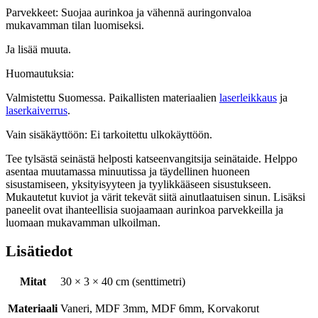
Parvekkeet: Suojaa aurinkoa ja vähennä auringonvaloa
mukavamman tilan luomiseksi.
Ja lisää muuta.
Huomautuksia:
Valmistettu Suomessa. Paikallisten materiaalien
laserleikkaus
ja
laserkaiverrus
.
Vain sisäkäyttöön: Ei tarkoitettu ulkokäyttöön.
Tee tylsästä seinästä helposti katseenvangitsija seinätaide. Helppo
asentaa muutamassa minuutissa ja täydellinen huoneen
sisustamiseen, yksityisyyteen ja tyylikkääseen sisustukseen.
Mukautetut kuviot ja värit tekevät siitä ainutlaatuisen sinun. Lisäksi
paneelit ovat ihanteellisia suojaamaan aurinkoa parvekkeilla ja
luomaan mukavamman ulkoilman.
Lisätiedot
Mitat
30 × 3 × 40 cm (senttimetri)
Materiaali
Vaneri, MDF 3mm, MDF 6mm, Korvakorut