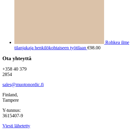
Rohkea ilme
tilanjakaja henkilökohtaiseen työtilaan
€
98.00
Ota yhteyttä
+358 40 379
2854
sales@muotonordic.fi
Finland,
Tampere
Y-tunnus:
3615407-9
Viesti lähetetty