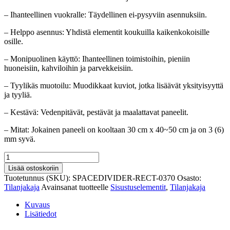
– Ihanteellinen vuokralle: Täydellinen ei-pysyviin asennuksiin.
– Helppo asennus: Yhdistä elementit koukuilla kaikenkokoisille
osille.
– Monipuolinen käyttö: Ihanteellinen toimistoihin, pieniin
huoneisiin, kahviloihin ja parvekkeisiin.
– Tyylikäs muotoilu: Muodikkaat kuviot, jotka lisäävät yksityisyyttä
ja tyyliä.
– Kestävä: Vedenpitävät, pestävät ja maalattavat paneelit.
– Mitat: Jokainen paneeli on kooltaan 30 cm x 40~50 cm ja on 3 (6)
mm syvä.
Tilaa
muuntava
Lisää ostoskoriin
tilanjakaja
Tuotetunnus (SKU):
SPACEDIVIDER-RECT-0370
Osasto:
henkilökohtaiseen
Tilanjakaja
Avainsanat tuotteelle
Sisustuselementit
,
Tilanjakaja
työtilaan
määrä
Kuvaus
Lisätiedot