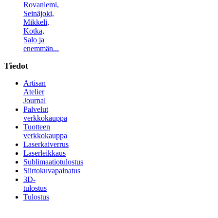
Rovaniemi,
Seinäjoki,
Mikkeli,
Kotka,
Salo ja
enemmän...
Tiedot
Artisan
Atelier
Journal
Palvelut
verkkokauppa
Tuotteen
verkkokauppa
Laserkaiverrus
Laserleikkaus
Sublimaatiotulostus
Siirtokuvapainatus
3D-
tulostus
Tulostus