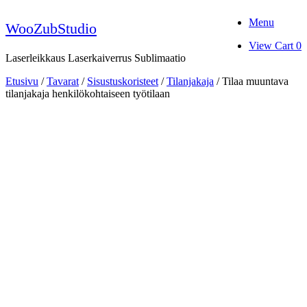
Skip
Menu
to
WooZubStudio
content
View
View Cart
0
shopping
Laserleikkaus Laserkaiverrus Sublimaatio
cart
Etusivu
/
Tavarat
/
Sisustuskoristeet
/
Tilanjakaja
/ Tilaa muuntava
tilanjakaja henkilökohtaiseen työtilaan