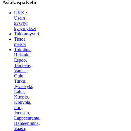
Asiakaspalvelu
UKK /
Usein
kysytyt
kysymykset
Tukkumyynti
Tietoa
meistä
Toimitus:
Helsinki,
Espoo,
Tampere,
Vantaa,
Oulu,
Turku,
Jyväskylä,
Lahti,
Kuopio,
Kouvola,
Pori,
Joensuu,
Lappeenranta,
Hämeenlinna,
Vaasa,