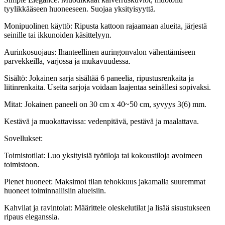
tyylikkääseen huoneeseen. Suojaa yksityisyyttä.
Monipuolinen käyttö: Ripusta kattoon rajaamaan alueita, järjestä
seinille tai ikkunoiden käsittelyyn.
Aurinkosuojaus: Ihanteellinen auringonvalon vähentämiseen
parvekkeilla, varjossa ja mukavuudessa.
Sisältö: Jokainen sarja sisältää 6 paneelia, ripustusrenkaita ja
liitinrenkaita. Useita sarjoja voidaan laajentaa seinällesi sopivaksi.
Mitat: Jokainen paneeli on 30 cm x 40~50 cm, syvyys 3(6) mm.
Kestävä ja muokattavissa: vedenpitävä, pestävä ja maalattava.
Sovellukset:
Toimistotilat: Luo yksityisiä työtiloja tai kokoustiloja avoimeen
toimistoon.
Pienet huoneet: Maksimoi tilan tehokkuus jakamalla suuremmat
huoneet toiminnallisiin alueisiin.
Kahvilat ja ravintolat: Määrittele oleskelutilat ja lisää sisustukseen
ripaus eleganssia.