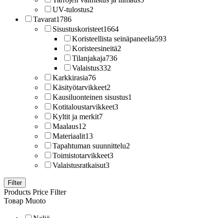
UV-tulostus
2
Tavarat
1786
Sisustuskoristeet
1664
Koristeellista seinäpaneelia
593
Koristeesineitä
2
Tilanjakaja
736
Valaistus
332
Karkkirasia
76
Käsityötarvikkeet
2
Kausiluonteinen sisustus
1
Kotitaloustarvikkeet
3
Kyltit ja merkit
7
Maalaus
12
Materiaalit
13
Tapahtuman suunnittelu
2
Toimistotarvikkeet
3
Valaistusratkaisut
3
Filter
Products Price Filter
Товар Muoto