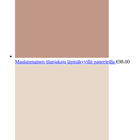
Maalaismainen tilanjakaja läpinäkyvillä paneeleilla
€
98.00