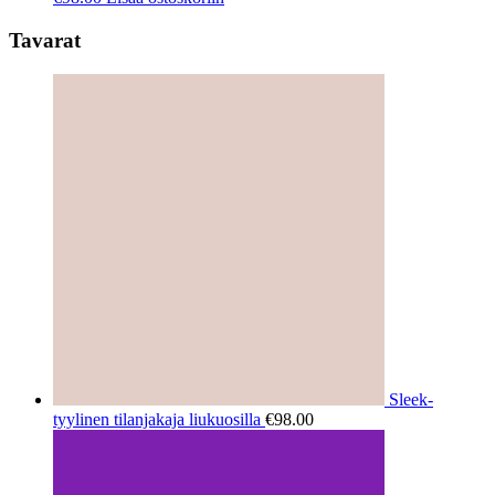
Tavarat
Sleek-
tyylinen tilanjakaja liukuosilla
€
98.00