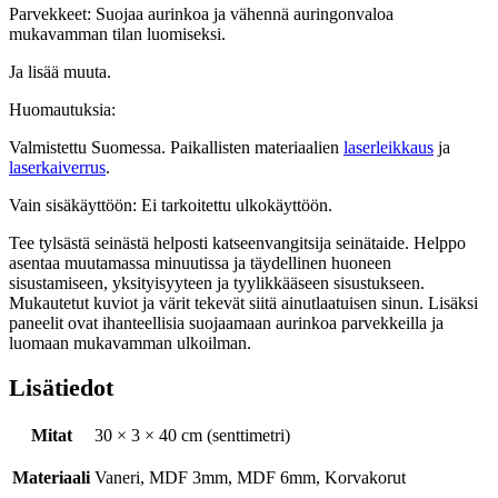
Parvekkeet: Suojaa aurinkoa ja vähennä auringonvaloa
mukavamman tilan luomiseksi.
Ja lisää muuta.
Huomautuksia:
Valmistettu Suomessa. Paikallisten materiaalien
laserleikkaus
ja
laserkaiverrus
.
Vain sisäkäyttöön: Ei tarkoitettu ulkokäyttöön.
Tee tylsästä seinästä helposti katseenvangitsija seinätaide. Helppo
asentaa muutamassa minuutissa ja täydellinen huoneen
sisustamiseen, yksityisyyteen ja tyylikkääseen sisustukseen.
Mukautetut kuviot ja värit tekevät siitä ainutlaatuisen sinun. Lisäksi
paneelit ovat ihanteellisia suojaamaan aurinkoa parvekkeilla ja
luomaan mukavamman ulkoilman.
Lisätiedot
Mitat
30 × 3 × 40 cm (senttimetri)
Materiaali
Vaneri, MDF 3mm, MDF 6mm, Korvakorut