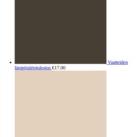
Vaatteiden
lämpösiirtotulostus
€
17.00