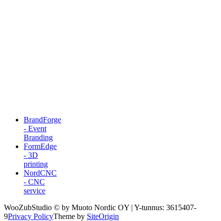
BrandForge
- Event
Branding
FormEdge
- 3D
printing
NordCNC
- CNC
service
WooZubStudio © by Muoto Nordic OY | Y-tunnus: 3615407-
9
Privacy Policy
Theme by
SiteOrigin