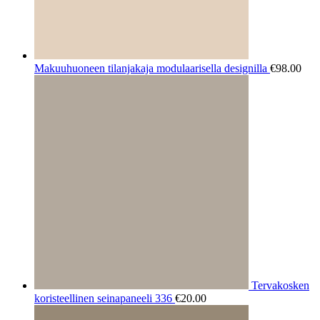
Makuuhuoneen tilanjakaja modulaarisella designilla
€
98.00
Tervakosken
koristeellinen seinapaneeli 336
€
20.00