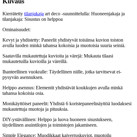
Kuvaus
Kierrätetty
tilanjakaja
art deco -suunnittelulla: Huoneenjakaja ja
tilanjakaja: Sisustus on helppoa
Ominaisuudet:
Kevyt ja yhdistetty: Paneelit yhdistyvät toisiinsa kuvion toiston
avulla luoden minkä tahansa kokoisia ja muotoisia suuria seiniä.
Saatavilla mukautettuja kuvioita ja värejä: Mukauta tilaasi
mukautetuilla kuvioilla ja väreillä.
Ihanteellinen vuokralle: Täydellinen niille, jotka tarvitsevat ei-
pysyvän asennuksen.
Helppo asennus: Elementit yhdistävät koukkujen avulla minkä
tahansa kokoisia osia.
Monikäyttöiset paneelit: Yhdistä 6 koristepaneelinäyttöä luodaksesi
mukautettuja muotoja ja pituuksia.
DIY-ystävällinen: Helppo ja luova huoneen sisustukseen,
täydellinen asuintilojen ja toimistojen jakamiseen.
Simple Elegance: Muodikkaat kaiverruskuviot, muotoilu