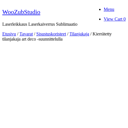
Skip
Menu
to
WooZubStudio
content
View
View Cart
0
shopping
Laserleikkaus Laserkaiverrus Sublimaatio
cart
Etusivu
/
Tavarat
/
Sisustuskoristeet
/
Tilanjakaja
/ Kierrätetty
tilanjakaja art deco -suunnittelulla