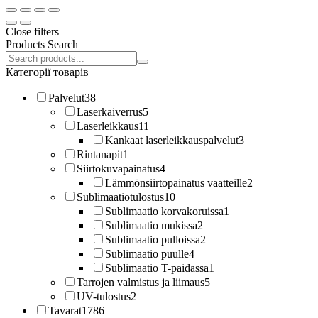
Close filters
Products Search
Search
products:
Категорії товарів
Palvelut
38
Laserkaiverrus
5
Laserleikkaus
11
Kankaat laserleikkauspalvelut
3
Rintanapit
1
Siirtokuvapainatus
4
Lämmönsiirtopainatus vaatteille
2
Sublimaatiotulostus
10
Sublimaatio korvakoruissa
1
Sublimaatio mukissa
2
Sublimaatio pulloissa
2
Sublimaatio puulle
4
Sublimaatio T-paidassa
1
Tarrojen valmistus ja liimaus
5
UV-tulostus
2
Tavarat
1786