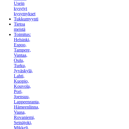
Usein
kysytyt
kysymykset
Tukkumyynti
Tietoa
meistä
Toimitus:
Helsinki,
Espoo,
Tampere,
Vantaa,
Oulu,
Turku,
Jyväskylä,
Lahti,
Kuopio,
Kouvola,
Pori,
Joensuu,
Lappeenranta,
Hämeenlinna,
Vaasa,
Rovaniemi,
Seinäjoki,
Mikkeli,