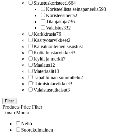
Sisustuskoristeet
1664
Koristeellista seinäpaneelia
593
Koristeesineitä
2
Tilanjakaja
736
Valaistus
332
Karkkirasia
76
Käsityötarvikkeet
2
Kausiluonteinen sisustus
1
Kotitaloustarvikkeet
3
Kyltit ja merkit
7
Maalaus
12
Materiaalit
13
Tapahtuman suunnittelu
2
Toimistotarvikkeet
3
Valaistusratkaisut
3
Filter
Products Price Filter
Товар Muoto
Neliö
Suorakulmainen