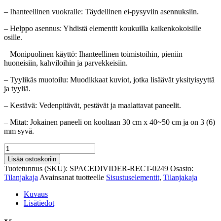
– Ihanteellinen vuokralle: Täydellinen ei-pysyviin asennuksiin.
– Helppo asennus: Yhdistä elementit koukuilla kaikenkokoisille
osille.
– Monipuolinen käyttö: Ihanteellinen toimistoihin, pieniin
huoneisiin, kahviloihin ja parvekkeisiin.
– Tyylikäs muotoilu: Muodikkaat kuviot, jotka lisäävät yksityisyyttä
ja tyyliä.
– Kestävä: Vedenpitävät, pestävät ja maalattavat paneelit.
– Mitat: Jokainen paneeli on kooltaan 30 cm x 40~50 cm ja on 3 (6)
mm syvä.
Kierrätetty
tilanjakaja
Lisää ostoskoriin
art
Tuotetunnus (SKU):
SPACEDIVIDER-RECT-0249
Osasto:
deco
Tilanjakaja
Avainsanat tuotteelle
Sisustuselementit
,
Tilanjakaja
-
suunnittelulla
Kuvaus
määrä
Lisätiedot