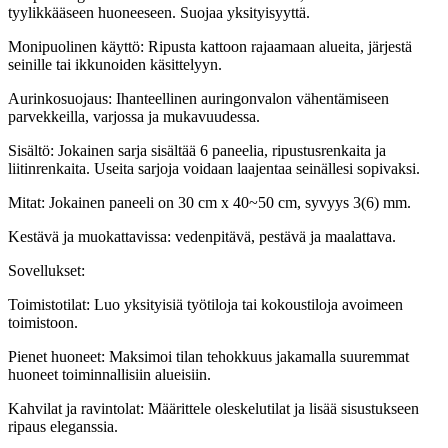
tyylikkääseen huoneeseen. Suojaa yksityisyyttä.
Monipuolinen käyttö: Ripusta kattoon rajaamaan alueita, järjestä
seinille tai ikkunoiden käsittelyyn.
Aurinkosuojaus: Ihanteellinen auringonvalon vähentämiseen
parvekkeilla, varjossa ja mukavuudessa.
Sisältö: Jokainen sarja sisältää 6 paneelia, ripustusrenkaita ja
liitinrenkaita. Useita sarjoja voidaan laajentaa seinällesi sopivaksi.
Mitat: Jokainen paneeli on 30 cm x 40~50 cm, syvyys 3(6) mm.
Kestävä ja muokattavissa: vedenpitävä, pestävä ja maalattava.
Sovellukset:
Toimistotilat: Luo yksityisiä työtiloja tai kokoustiloja avoimeen
toimistoon.
Pienet huoneet: Maksimoi tilan tehokkuus jakamalla suuremmat
huoneet toiminnallisiin alueisiin.
Kahvilat ja ravintolat: Määrittele oleskelutilat ja lisää sisustukseen
ripaus eleganssia.