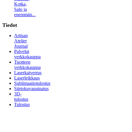
Kotka,
Salo ja
enemmän...
Tiedot
Artisan
Atelier
Journal
Palvelut
verkkokauppa
Tuotteen
verkkokauppa
Laserkaiverrus
Laserleikkaus
Sublimaatiotulostus
Siirtokuvapainatus
3D-
tulostus
Tulostus