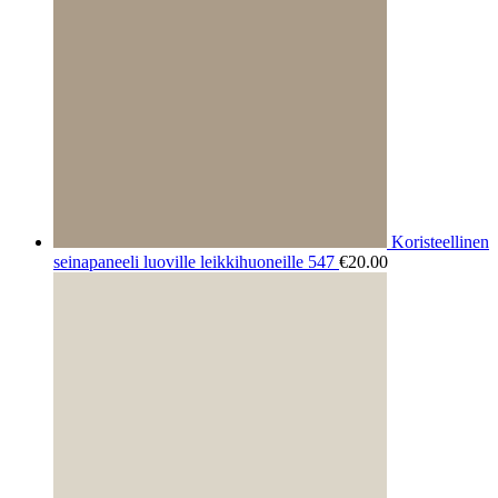
Koristeellinen
seinapaneeli luoville leikkihuoneille 547
€
20.00