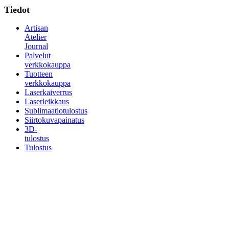
Tiedot
Artisan
Atelier
Journal
Palvelut
verkkokauppa
Tuotteen
verkkokauppa
Laserkaiverrus
Laserleikkaus
Sublimaatiotulostus
Siirtokuvapainatus
3D-
tulostus
Tulostus