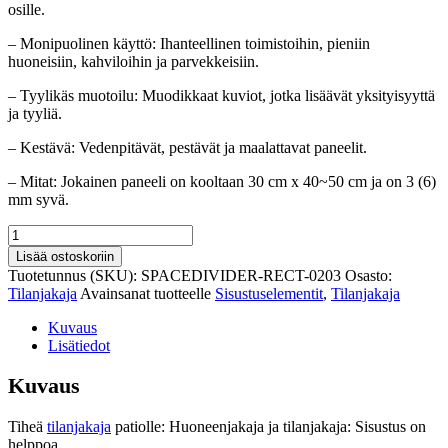
osille.
– Monipuolinen käyttö: Ihanteellinen toimistoihin, pieniin
huoneisiin, kahviloihin ja parvekkeisiin.
– Tyylikäs muotoilu: Muodikkaat kuviot, jotka lisäävät yksityisyyttä
ja tyyliä.
– Kestävä: Vedenpitävät, pestävät ja maalattavat paneelit.
– Mitat: Jokainen paneeli on kooltaan 30 cm x 40~50 cm ja on 3 (6)
mm syvä.
Tiheä
tilanjakaja
Lisää ostoskoriin
patiolle
Tuotetunnus (SKU):
SPACEDIVIDER-RECT-0203
Osasto:
määrä
Tilanjakaja
Avainsanat tuotteelle
Sisustuselementit
,
Tilanjakaja
Kuvaus
Lisätiedot
Kuvaus
Tiheä
tilanjakaja
patiolle: Huoneenjakaja ja tilanjakaja: Sisustus on
helppoa