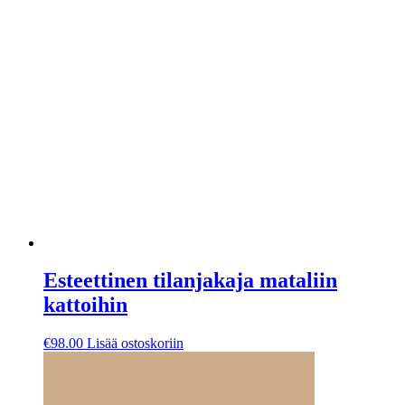
Esteettinen tilanjakaja mataliin
kattoihin
€
98.00
Lisää ostoskoriin