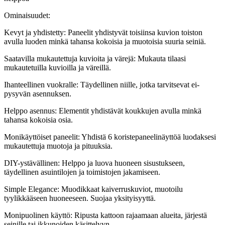
Ominaisuudet:
Kevyt ja yhdistetty: Paneelit yhdistyvät toisiinsa kuvion toiston
avulla luoden minkä tahansa kokoisia ja muotoisia suuria seiniä.
Saatavilla mukautettuja kuvioita ja värejä: Mukauta tilaasi
mukautetuilla kuvioilla ja väreillä.
Ihanteellinen vuokralle: Täydellinen niille, jotka tarvitsevat ei-
pysyvän asennuksen.
Helppo asennus: Elementit yhdistävät koukkujen avulla minkä
tahansa kokoisia osia.
Monikäyttöiset paneelit: Yhdistä 6 koristepaneelinäyttöä luodaksesi
mukautettuja muotoja ja pituuksia.
DIY-ystävällinen: Helppo ja luova huoneen sisustukseen,
täydellinen asuintilojen ja toimistojen jakamiseen.
Simple Elegance: Muodikkaat kaiverruskuviot, muotoilu
tyylikkääseen huoneeseen. Suojaa yksityisyyttä.
Monipuolinen käyttö: Ripusta kattoon rajaamaan alueita, järjestä
seinille tai ikkunoiden käsittelyyn.