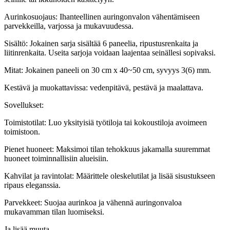
Aurinkosuojaus: Ihanteellinen auringonvalon vähentämiseen
parvekkeilla, varjossa ja mukavuudessa.
Sisältö: Jokainen sarja sisältää 6 paneelia, ripustusrenkaita ja
liitinrenkaita. Useita sarjoja voidaan laajentaa seinällesi sopivaksi.
Mitat: Jokainen paneeli on 30 cm x 40~50 cm, syvyys 3(6) mm.
Kestävä ja muokattavissa: vedenpitävä, pestävä ja maalattava.
Sovellukset:
Toimistotilat: Luo yksityisiä työtiloja tai kokoustiloja avoimeen
toimistoon.
Pienet huoneet: Maksimoi tilan tehokkuus jakamalla suuremmat
huoneet toiminnallisiin alueisiin.
Kahvilat ja ravintolat: Määrittele oleskelutilat ja lisää sisustukseen
ripaus eleganssia.
Parvekkeet: Suojaa aurinkoa ja vähennä auringonvaloa
mukavamman tilan luomiseksi.
Ja lisää muuta.