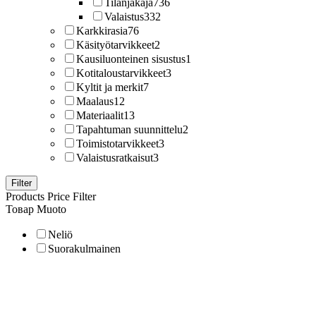
Tilanjakaja
736
Valaistus
332
Karkkirasia
76
Käsityötarvikkeet
2
Kausiluonteinen sisustus
1
Kotitaloustarvikkeet
3
Kyltit ja merkit
7
Maalaus
12
Materiaalit
13
Tapahtuman suunnittelu
2
Toimistotarvikkeet
3
Valaistusratkaisut
3
Filter
Products Price Filter
Товар Muoto
Neliö
Suorakulmainen