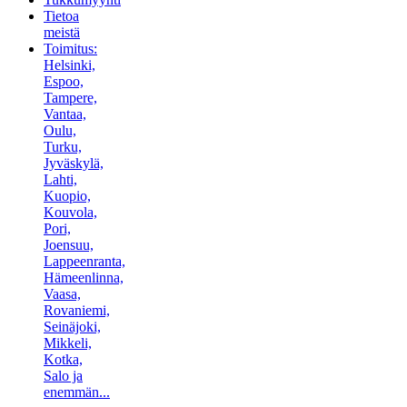
Tietoa
meistä
Toimitus:
Helsinki,
Espoo,
Tampere,
Vantaa,
Oulu,
Turku,
Jyväskylä,
Lahti,
Kuopio,
Kouvola,
Pori,
Joensuu,
Lappeenranta,
Hämeenlinna,
Vaasa,
Rovaniemi,
Seinäjoki,
Mikkeli,
Kotka,
Salo ja
enemmän...