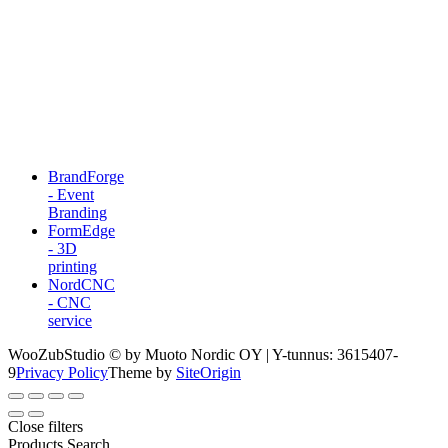
BrandForge
- Event
Branding
FormEdge
- 3D
printing
NordCNC
- CNC
service
WooZubStudio © by Muoto Nordic OY | Y-tunnus: 3615407-
9
Privacy Policy
Theme by
SiteOrigin
Close filters
Products Search