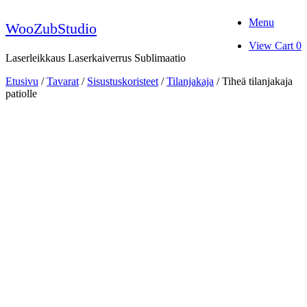
Skip
Menu
to
WooZubStudio
content
View
View Cart
0
shopping
Laserleikkaus Laserkaiverrus Sublimaatio
cart
Etusivu
/
Tavarat
/
Sisustuskoristeet
/
Tilanjakaja
/ Tiheä tilanjakaja
patiolle