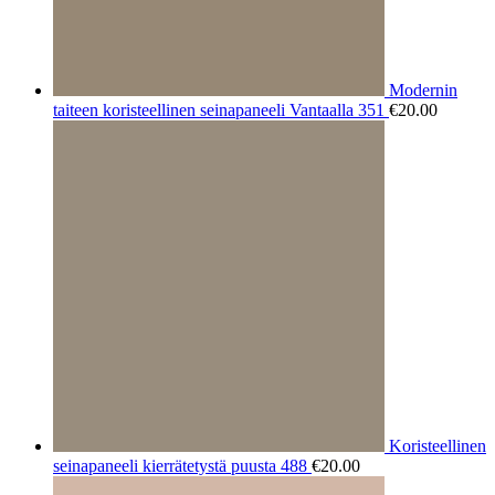
Modernin
taiteen koristeellinen seinapaneeli Vantaalla 351
€
20.00
Koristeellinen
seinapaneeli kierrätetystä puusta 488
€
20.00