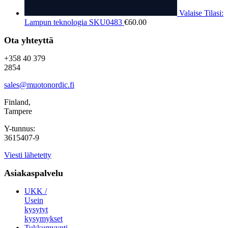
Valaise Tilasi:
Lampun teknologia SKU0483
€
60.00
Ota yhteyttä
+358 40 379
2854
sales@muotonordic.fi
Finland,
Tampere
Y-tunnus:
3615407-9
Viesti lähetetty
Asiakaspalvelu
UKK /
Usein
kysytyt
kysymykset
Tukkumyynti