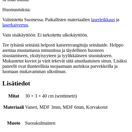
Huomautuksia:
Valmistettu Suomessa. Paikallisten materiaalien
laserleikkaus
ja
laserkaiverrus
.
Vain sisäkäyttöön: Ei tarkoitettu ulkokäyttöön.
Tee tylsästä seinästä helposti katseenvangitsija seinätaide. Helppo
asentaa muutamassa minuutissa ja täydellinen huoneen
sisustamiseen, yksityisyyteen ja tyylikkääseen sisustukseen.
Mukautetut kuviot ja värit tekevät siitä ainutlaatuisen sinun. Lisäksi
paneelit ovat ihanteellisia suojaamaan aurinkoa parvekkeilla ja
luomaan mukavamman ulkoilman.
Lisätiedot
Mitat
30 × 3 × 40 cm (senttimetri)
Materiaali
Vaneri, MDF 3mm, MDF 6mm, Korvakorut
Muoto
Suorakulmainen