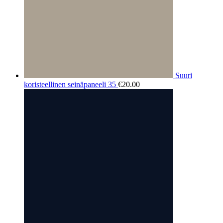
Suuri
koristeellinen seinäpaneeli 35
€
20.00