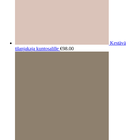
Kestävä
tilanjakaja kuntosalille
€
98.00