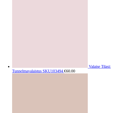
Valaise Tilasi:
Tunnelmavalaistus SKU103494
€
60.00