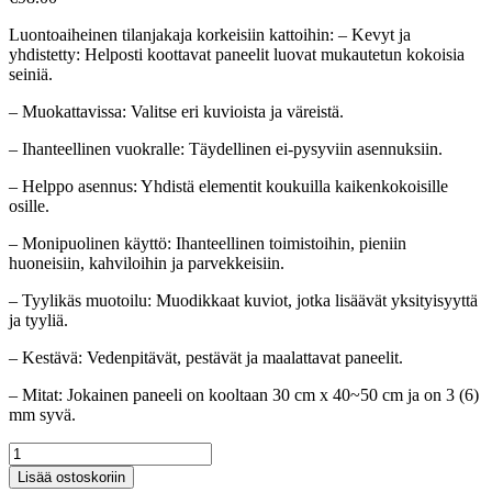
Luontoaiheinen tilanjakaja korkeisiin kattoihin: – Kevyt ja
yhdistetty: Helposti koottavat paneelit luovat mukautetun kokoisia
seiniä.
– Muokattavissa: Valitse eri kuvioista ja väreistä.
– Ihanteellinen vuokralle: Täydellinen ei-pysyviin asennuksiin.
– Helppo asennus: Yhdistä elementit koukuilla kaikenkokoisille
osille.
– Monipuolinen käyttö: Ihanteellinen toimistoihin, pieniin
huoneisiin, kahviloihin ja parvekkeisiin.
– Tyylikäs muotoilu: Muodikkaat kuviot, jotka lisäävät yksityisyyttä
ja tyyliä.
– Kestävä: Vedenpitävät, pestävät ja maalattavat paneelit.
– Mitat: Jokainen paneeli on kooltaan 30 cm x 40~50 cm ja on 3 (6)
mm syvä.
Luontoaiheinen
tilanjakaja
Lisää ostoskoriin
korkeisiin