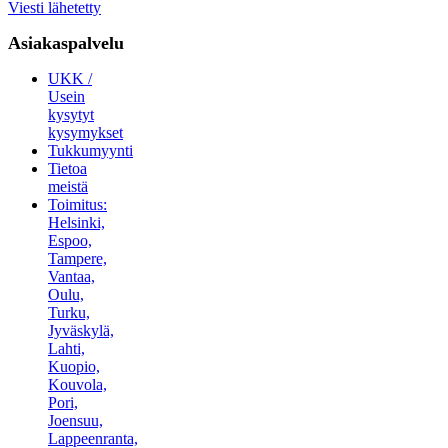
Viesti lähetetty
Asiakaspalvelu
UKK /
Usein
kysytyt
kysymykset
Tukkumyynti
Tietoa
meistä
Toimitus:
Helsinki,
Espoo,
Tampere,
Vantaa,
Oulu,
Turku,
Jyväskylä,
Lahti,
Kuopio,
Kouvola,
Pori,
Joensuu,
Lappeenranta,