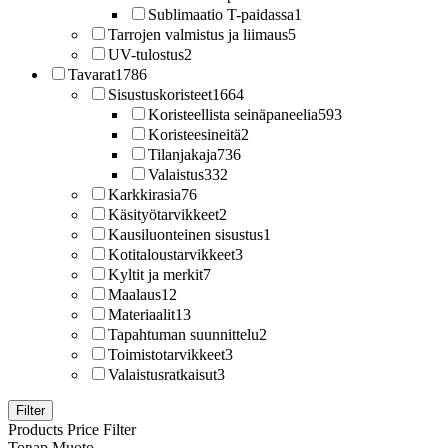
Sublimaatio T-paidassa
1
Tarrojen valmistus ja liimaus
5
UV-tulostus
2
Tavarat
1786
Sisustuskoristeet
1664
Koristeellista seinäpaneelia
593
Koristeesineitä
2
Tilanjakaja
736
Valaistus
332
Karkkirasia
76
Käsityötarvikkeet
2
Kausiluonteinen sisustus
1
Kotitaloustarvikkeet
3
Kyltit ja merkit
7
Maalaus
12
Materiaalit
13
Tapahtuman suunnittelu
2
Toimistotarvikkeet
3
Valaistusratkaisut
3
Filter
Products Price Filter
Товар Muoto