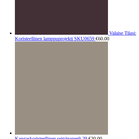
Valaise Tilasi:
Koristeellinen lamppuprojekti SKU0659
€
60.00
Kangaskoristeellinen seinäpaneeli 29
€
20.00