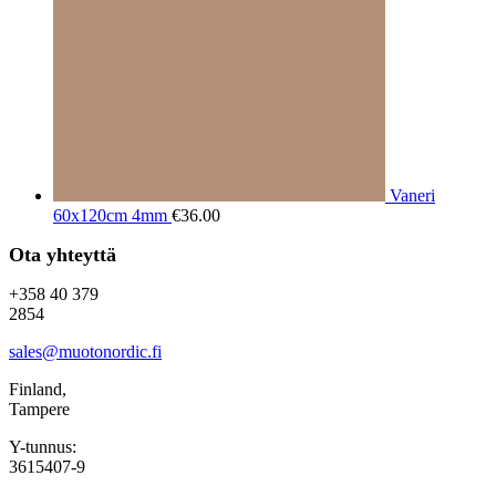
Vaneri
60x120cm 4mm
€
36.00
Ota yhteyttä
+358 40 379
2854
sales@muotonordic.fi
Finland,
Tampere
Y-tunnus:
3615407-9