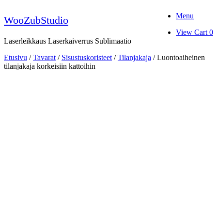
Skip
Menu
to
WooZubStudio
content
View
View Cart
0
shopping
Laserleikkaus Laserkaiverrus Sublimaatio
cart
Etusivu
/
Tavarat
/
Sisustuskoristeet
/
Tilanjakaja
/ Luontoaiheinen
tilanjakaja korkeisiin kattoihin