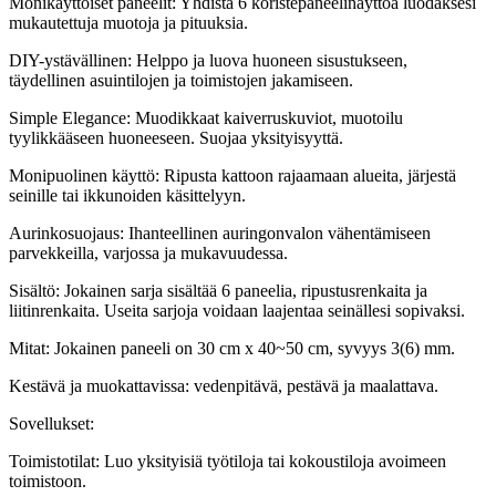
Monikäyttöiset paneelit: Yhdistä 6 koristepaneelinäyttöä luodaksesi
mukautettuja muotoja ja pituuksia.
DIY-ystävällinen: Helppo ja luova huoneen sisustukseen,
täydellinen asuintilojen ja toimistojen jakamiseen.
Simple Elegance: Muodikkaat kaiverruskuviot, muotoilu
tyylikkääseen huoneeseen. Suojaa yksityisyyttä.
Monipuolinen käyttö: Ripusta kattoon rajaamaan alueita, järjestä
seinille tai ikkunoiden käsittelyyn.
Aurinkosuojaus: Ihanteellinen auringonvalon vähentämiseen
parvekkeilla, varjossa ja mukavuudessa.
Sisältö: Jokainen sarja sisältää 6 paneelia, ripustusrenkaita ja
liitinrenkaita. Useita sarjoja voidaan laajentaa seinällesi sopivaksi.
Mitat: Jokainen paneeli on 30 cm x 40~50 cm, syvyys 3(6) mm.
Kestävä ja muokattavissa: vedenpitävä, pestävä ja maalattava.
Sovellukset:
Toimistotilat: Luo yksityisiä työtiloja tai kokoustiloja avoimeen
toimistoon.