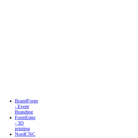
BrandForge
- Event
Branding
FormEdge
- 3D
printing
NordCNC