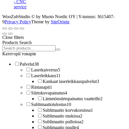
- CNC
service
WooZubStudio © by Muoto Nordic OY | Y-tunnus: 3615407-
9
Privacy Policy
Theme by
SiteOrigin
Close filters
Products Search
Search
products:
Категорії товарів
Palvelut
38
Laserkaiverrus
5
Laserleikkaus
11
Kankaat laserleikkauspalvelut
3
Rintanapit
1
Siirtokuvapainatus
4
Lämmönsiirtopainatus vaatteille
2
Sublimaatiotulostus
10
Sublimaatio korvakoruissa
1
Sublimaatio mukissa
2
Sublimaatio pulloissa
2
Sublimaatio puulle
4