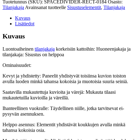
Tuotetunnus (SKU):
SPACEDIVIDER-RECT-0184
Osasto:
kattoihin
Tilanjakaja
Avainsanat tuotteelle
Sisustuselementit
,
Tilanjakaja
määrä
Kuvaus
Lisätiedot
Kuvaus
Luontoaiheinen
tilanjakaja
korkeisiin kattoihin: Huoneenjakaja ja
tilanjakaja: Sisustus on helppoa
Ominaisuudet:
Kevyt ja yhdistetty: Paneelit yhdistyvät toisiinsa kuvion toiston
avulla luoden minkä tahansa kokoisia ja muotoisia suuria seiniä.
Saatavilla mukautettuja kuvioita ja värejä: Mukauta tilaasi
mukautetuilla kuvioilla ja väreillä.
Ihanteellinen vuokralle: Täydellinen niille, jotka tarvitsevat ei-
pysyvän asennuksen.
Helppo asennus: Elementit yhdistävät koukkujen avulla minkä
tahansa kokoisia osia.