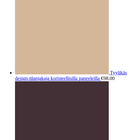
Tyylikäs
design-tilanjakaja koristeellisilla paneeleilla
€
98.00