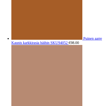
Puinen aarre
Kaunis karkkirasia häihin SKU94052
€
98.00