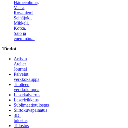
Hämeenlinna,
Vaasa,
Rovaniemi,
Seinäjoki,
Mikkeli,
Kotka,
Salo ja
enemmän...
Tiedot
Artisan
Atelier
Journal
Palvelut
verkkokauppa
Tuotteen
verkkokauppa
Laserkaiverrus
Laserleikkaus
Sublimaatiotulostus
Siirtokuvapainatus
3D-
tulostus
Tulostus