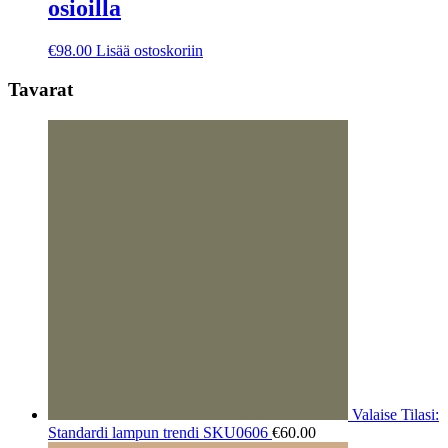
osioilla
€
98.00
Lisää ostoskoriin
Tavarat
Valaise Tilasi:
Standardi lampun trendi SKU0606
€
60.00