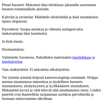
Pienet huoneet: Maksimoi tilan tehokkuus jakamalla suuremmat
huoneet toiminnallisiin alueisiin.
Kahvilat ja ravintolat: Määrittele oleskelutilat ja lisää sisustukseen
ripaus eleganssia.
Parvekkeet: Suojaa aurinkoa ja vähennä auringonvaloa
mukavamman tilan luomiseksi.
Ja lisää muuta.
Huomautuksia:
Valmistettu Suomessa. Paikallisten materiaalien
laserleikkaus
ja
laserkaiverrus
.
Vain sisäkäyttöön: Ei tarkoitettu ulkokäyttöön.
Tee tylsästä seinästä helposti katseenvangitsija seinätaide. Helppo
asentaa muutamassa minuutissa ja täydellinen huoneen
sisustamiseen, yksityisyyteen ja tyylikkääseen sisustukseen.
Mukautetut kuviot ja värit tekevät siitä ainutlaatuisen sinun. Lisäksi
paneelit ovat ihanteellisia suojaamaan aurinkoa parvekkeilla ja
luomaan mukavamman ulkoilman.