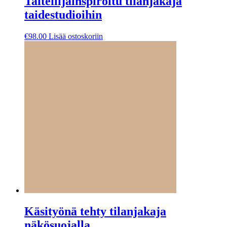
Taiteilijainspiroitu tilanjakaja
taidestudioihin
€
98.00
Lisää ostoskoriin
Käsityönä tehty tilanjakaja
näkösuojalla