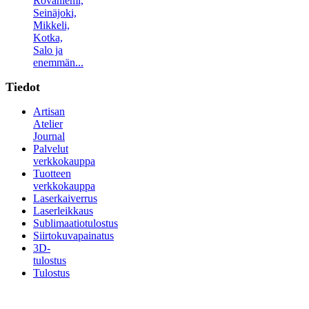
Rovaniemi,
Seinäjoki,
Mikkeli,
Kotka,
Salo ja
enemmän...
Tiedot
Artisan
Atelier
Journal
Palvelut
verkkokauppa
Tuotteen
verkkokauppa
Laserkaiverrus
Laserleikkaus
Sublimaatiotulostus
Siirtokuvapainatus
3D-
tulostus
Tulostus