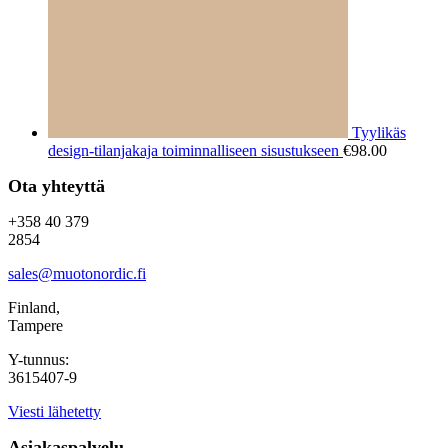
Tyylikäs
design-tilanjakaja toiminnalliseen sisustukseen
€
98.00
Ota yhteyttä
+358 40 379
2854
sales@muotonordic.fi
Finland,
Tampere
Y-tunnus:
3615407-9
Viesti lähetetty
Asiakaspalvelu