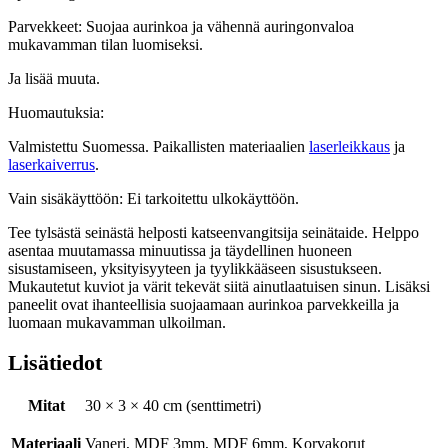
Parvekkeet: Suojaa aurinkoa ja vähennä auringonvaloa
mukavamman tilan luomiseksi.
Ja lisää muuta.
Huomautuksia:
Valmistettu Suomessa. Paikallisten materiaalien
laserleikkaus
ja
laserkaiverrus
.
Vain sisäkäyttöön: Ei tarkoitettu ulkokäyttöön.
Tee tylsästä seinästä helposti katseenvangitsija seinätaide. Helppo
asentaa muutamassa minuutissa ja täydellinen huoneen
sisustamiseen, yksityisyyteen ja tyylikkääseen sisustukseen.
Mukautetut kuviot ja värit tekevät siitä ainutlaatuisen sinun. Lisäksi
paneelit ovat ihanteellisia suojaamaan aurinkoa parvekkeilla ja
luomaan mukavamman ulkoilman.
Lisätiedot
Mitat
30 × 3 × 40 cm (senttimetri)
Materiaali
Vaneri, MDF 3mm, MDF 6mm, Korvakorut