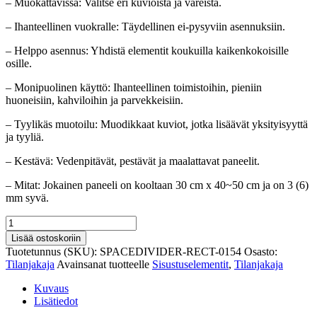
– Muokattavissa: Valitse eri kuvioista ja väreistä.
– Ihanteellinen vuokralle: Täydellinen ei-pysyviin asennuksiin.
– Helppo asennus: Yhdistä elementit koukuilla kaikenkokoisille
osille.
– Monipuolinen käyttö: Ihanteellinen toimistoihin, pieniin
huoneisiin, kahviloihin ja parvekkeisiin.
– Tyylikäs muotoilu: Muodikkaat kuviot, jotka lisäävät yksityisyyttä
ja tyyliä.
– Kestävä: Vedenpitävät, pestävät ja maalattavat paneelit.
– Mitat: Jokainen paneeli on kooltaan 30 cm x 40~50 cm ja on 3 (6)
mm syvä.
Moderni
tilanjakaja
Lisää ostoskoriin
kompakteille
Tuotetunnus (SKU):
SPACEDIVIDER-RECT-0154
Osasto:
tiloille
Tilanjakaja
Avainsanat tuotteelle
Sisustuselementit
,
Tilanjakaja
määrä
Kuvaus
Lisätiedot