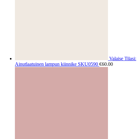
Valaise Tilasi:
Ainutlaatuinen lampun kiinnike SKU0590
€
60.00