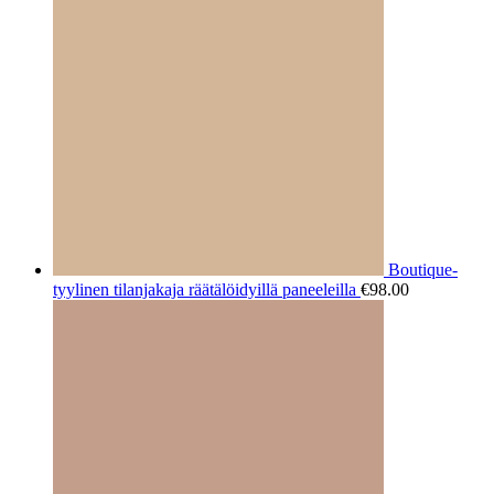
Boutique-
tyylinen tilanjakaja räätälöidyillä paneeleilla
€
98.00