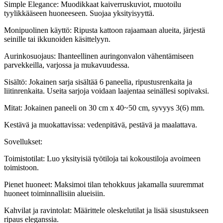
Simple Elegance: Muodikkaat kaiverruskuviot, muotoilu
tyylikkääseen huoneeseen. Suojaa yksityisyyttä.
Monipuolinen käyttö: Ripusta kattoon rajaamaan alueita, järjestä
seinille tai ikkunoiden käsittelyyn.
Aurinkosuojaus: Ihanteellinen auringonvalon vähentämiseen
parvekkeilla, varjossa ja mukavuudessa.
Sisältö: Jokainen sarja sisältää 6 paneelia, ripustusrenkaita ja
liitinrenkaita. Useita sarjoja voidaan laajentaa seinällesi sopivaksi.
Mitat: Jokainen paneeli on 30 cm x 40~50 cm, syvyys 3(6) mm.
Kestävä ja muokattavissa: vedenpitävä, pestävä ja maalattava.
Sovellukset:
Toimistotilat: Luo yksityisiä työtiloja tai kokoustiloja avoimeen
toimistoon.
Pienet huoneet: Maksimoi tilan tehokkuus jakamalla suuremmat
huoneet toiminnallisiin alueisiin.
Kahvilat ja ravintolat: Määrittele oleskelutilat ja lisää sisustukseen
ripaus eleganssia.