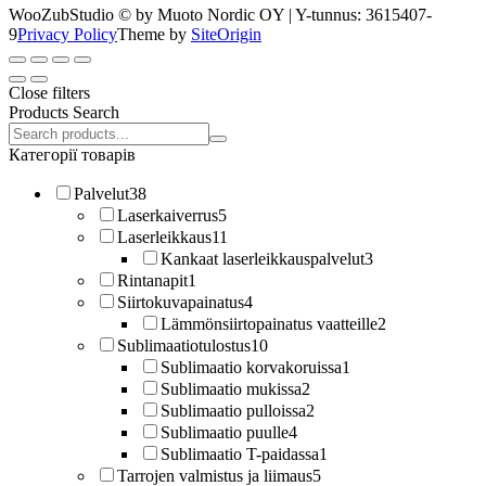
WooZubStudio © by Muoto Nordic OY | Y-tunnus: 3615407-
9
Privacy Policy
Theme by
SiteOrigin
Close filters
Products Search
Search
products:
Категорії товарів
Palvelut
38
Laserkaiverrus
5
Laserleikkaus
11
Kankaat laserleikkauspalvelut
3
Rintanapit
1
Siirtokuvapainatus
4
Lämmönsiirtopainatus vaatteille
2
Sublimaatiotulostus
10
Sublimaatio korvakoruissa
1
Sublimaatio mukissa
2
Sublimaatio pulloissa
2
Sublimaatio puulle
4
Sublimaatio T-paidassa
1
Tarrojen valmistus ja liimaus
5