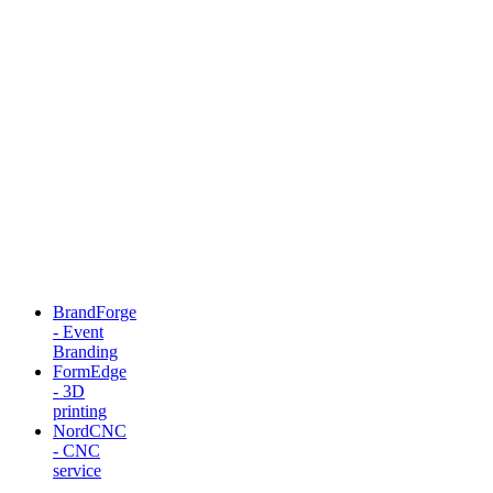
BrandForge
- Event
Branding
FormEdge
- 3D
printing
NordCNC
- CNC
service