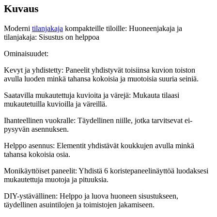
Kuvaus
Moderni
tilanjakaja
kompakteille tiloille: Huoneenjakaja ja
tilanjakaja: Sisustus on helppoa
Ominaisuudet:
Kevyt ja yhdistetty: Paneelit yhdistyvät toisiinsa kuvion toiston
avulla luoden minkä tahansa kokoisia ja muotoisia suuria seiniä.
Saatavilla mukautettuja kuvioita ja värejä: Mukauta tilaasi
mukautetuilla kuvioilla ja väreillä.
Ihanteellinen vuokralle: Täydellinen niille, jotka tarvitsevat ei-
pysyvän asennuksen.
Helppo asennus: Elementit yhdistävät koukkujen avulla minkä
tahansa kokoisia osia.
Monikäyttöiset paneelit: Yhdistä 6 koristepaneelinäyttöä luodaksesi
mukautettuja muotoja ja pituuksia.
DIY-ystävällinen: Helppo ja luova huoneen sisustukseen,
täydellinen asuintilojen ja toimistojen jakamiseen.