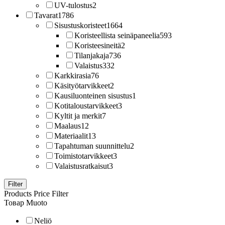
UV-tulostus
2
Tavarat
1786
Sisustuskoristeet
1664
Koristeellista seinäpaneelia
593
Koristeesineitä
2
Tilanjakaja
736
Valaistus
332
Karkkirasia
76
Käsityötarvikkeet
2
Kausiluonteinen sisustus
1
Kotitaloustarvikkeet
3
Kyltit ja merkit
7
Maalaus
12
Materiaalit
13
Tapahtuman suunnittelu
2
Toimistotarvikkeet
3
Valaistusratkaisut
3
Filter
Products Price Filter
Товар Muoto
Neliö