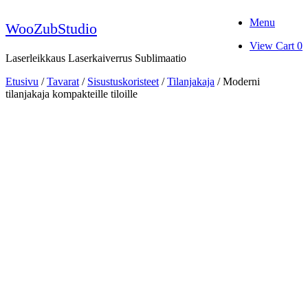
Skip
Menu
to
WooZubStudio
content
View
View Cart
0
shopping
Laserleikkaus Laserkaiverrus Sublimaatio
cart
Etusivu
/
Tavarat
/
Sisustuskoristeet
/
Tilanjakaja
/ Moderni
tilanjakaja kompakteille tiloille