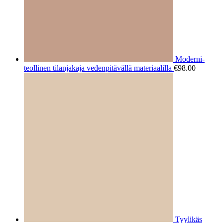
Moderni-
teollinen tilanjakaja vedenpitävällä materiaalilla
€
98.00
Tyylikäs