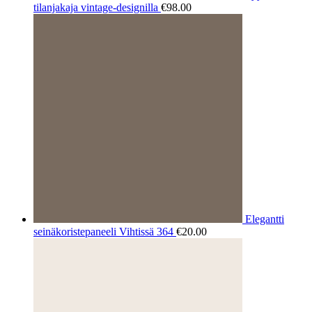
tilanjakaja vintage-designilla
€
98.00
Elegantti
seinäkoristepaneeli Vihtissä 364
€
20.00