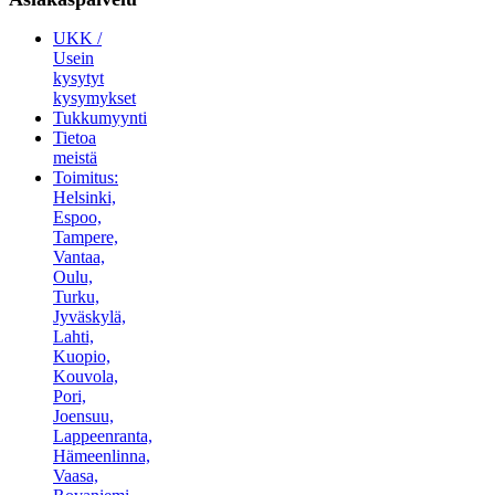
UKK /
Usein
kysytyt
kysymykset
Tukkumyynti
Tietoa
meistä
Toimitus:
Helsinki,
Espoo,
Tampere,
Vantaa,
Oulu,
Turku,
Jyväskylä,
Lahti,
Kuopio,
Kouvola,
Pori,
Joensuu,
Lappeenranta,
Hämeenlinna,
Vaasa,