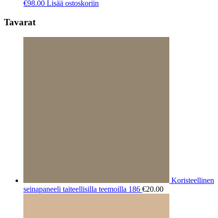
€
98.00
Lisää ostoskoriin
Tavarat
Koristeellinen
seinapaneeli taiteellisilla teemoilla 186
€
20.00