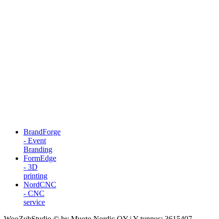
BrandForge
- Event
Branding
FormEdge
- 3D
printing
NordCNC
- CNC
service
WooZubStudio © by Muoto Nordic OY | Y-tunnus: 3615407-