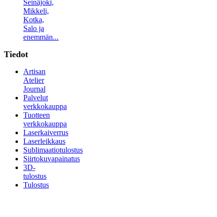
Seinäjoki,
Mikkeli,
Kotka,
Salo ja
enemmän...
Tiedot
Artisan
Atelier
Journal
Palvelut
verkkokauppa
Tuotteen
verkkokauppa
Laserkaiverrus
Laserleikkaus
Sublimaatiotulostus
Siirtokuvapainatus
3D-
tulostus
Tulostus