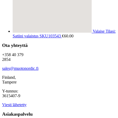
Valaise Tilasi:
Satiini valaistus SKU103543
€
60.00
Ota yhteyttä
+358 40 379
2854
sales@muotonordic.fi
Finland,
Tampere
Y-tunnus:
3615407-9
Viesti lähetetty
Asiakaspalvelu