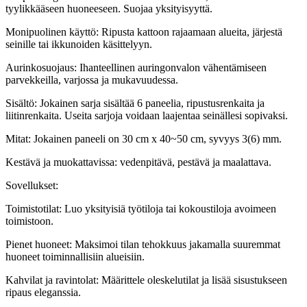
tyylikkääseen huoneeseen. Suojaa yksityisyyttä.
Monipuolinen käyttö: Ripusta kattoon rajaamaan alueita, järjestä
seinille tai ikkunoiden käsittelyyn.
Aurinkosuojaus: Ihanteellinen auringonvalon vähentämiseen
parvekkeilla, varjossa ja mukavuudessa.
Sisältö: Jokainen sarja sisältää 6 paneelia, ripustusrenkaita ja
liitinrenkaita. Useita sarjoja voidaan laajentaa seinällesi sopivaksi.
Mitat: Jokainen paneeli on 30 cm x 40~50 cm, syvyys 3(6) mm.
Kestävä ja muokattavissa: vedenpitävä, pestävä ja maalattava.
Sovellukset:
Toimistotilat: Luo yksityisiä työtiloja tai kokoustiloja avoimeen
toimistoon.
Pienet huoneet: Maksimoi tilan tehokkuus jakamalla suuremmat
huoneet toiminnallisiin alueisiin.
Kahvilat ja ravintolat: Määrittele oleskelutilat ja lisää sisustukseen
ripaus eleganssia.