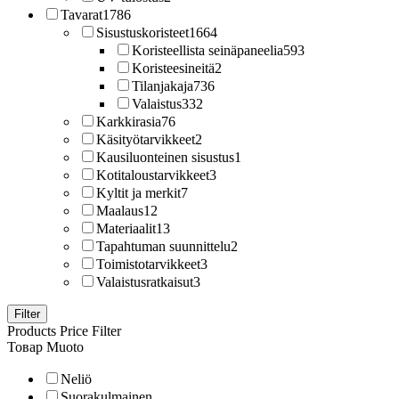
Tavarat
1786
Sisustuskoristeet
1664
Koristeellista seinäpaneelia
593
Koristeesineitä
2
Tilanjakaja
736
Valaistus
332
Karkkirasia
76
Käsityötarvikkeet
2
Kausiluonteinen sisustus
1
Kotitaloustarvikkeet
3
Kyltit ja merkit
7
Maalaus
12
Materiaalit
13
Tapahtuman suunnittelu
2
Toimistotarvikkeet
3
Valaistusratkaisut
3
Filter
Products Price Filter
Товар Muoto
Neliö
Suorakulmainen