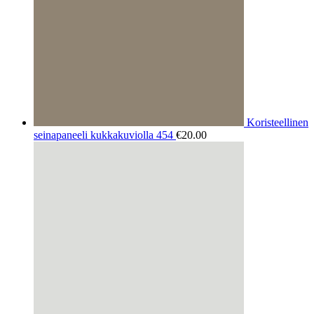
Koristeellinen
seinapaneeli kukkakuviolla 454
€
20.00