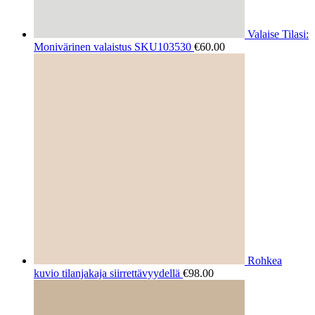
Valaise Tilasi:
Monivärinen valaistus SKU103530
€
60.00
Rohkea
kuvio tilanjakaja siirrettävyydellä
€
98.00