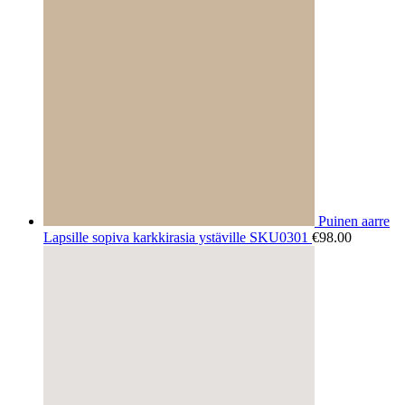
Puinen aarre
Lapsille sopiva karkkirasia ystäville SKU0301
€
98.00