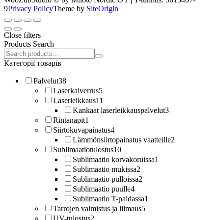
9
Privacy Policy
Theme by
SiteOrigin
Close filters
Products Search
Search
products:
Категорії товарів
Palvelut
38
Laserkaiverrus
5
Laserleikkaus
11
Kankaat laserleikkauspalvelut
3
Rintanapit
1
Siirtokuvapainatus
4
Lämmönsiirtopainatus vaatteille
2
Sublimaatiotulostus
10
Sublimaatio korvakoruissa
1
Sublimaatio mukissa
2
Sublimaatio pulloissa
2
Sublimaatio puulle
4
Sublimaatio T-paidassa
1
Tarrojen valmistus ja liimaus
5
UV-tulostus
2