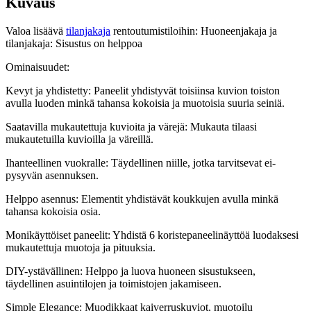
Kuvaus
Valoa lisäävä
tilanjakaja
rentoutumistiloihin: Huoneenjakaja ja
tilanjakaja: Sisustus on helppoa
Ominaisuudet:
Kevyt ja yhdistetty: Paneelit yhdistyvät toisiinsa kuvion toiston
avulla luoden minkä tahansa kokoisia ja muotoisia suuria seiniä.
Saatavilla mukautettuja kuvioita ja värejä: Mukauta tilaasi
mukautetuilla kuvioilla ja väreillä.
Ihanteellinen vuokralle: Täydellinen niille, jotka tarvitsevat ei-
pysyvän asennuksen.
Helppo asennus: Elementit yhdistävät koukkujen avulla minkä
tahansa kokoisia osia.
Monikäyttöiset paneelit: Yhdistä 6 koristepaneelinäyttöä luodaksesi
mukautettuja muotoja ja pituuksia.
DIY-ystävällinen: Helppo ja luova huoneen sisustukseen,
täydellinen asuintilojen ja toimistojen jakamiseen.
Simple Elegance: Muodikkaat kaiverruskuviot, muotoilu