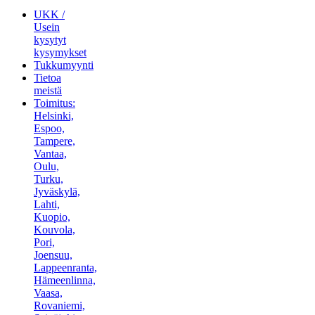
UKK /
Usein
kysytyt
kysymykset
Tukkumyynti
Tietoa
meistä
Toimitus:
Helsinki,
Espoo,
Tampere,
Vantaa,
Oulu,
Turku,
Jyväskylä,
Lahti,
Kuopio,
Kouvola,
Pori,
Joensuu,
Lappeenranta,
Hämeenlinna,
Vaasa,
Rovaniemi,