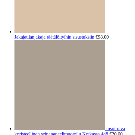
Jakajatilanjakaja räätälöityihin sisustuksiin
€
98.00
Inspiroiva
koristeellinen seinapaneelimuotoilu Kotkassa 448
€
20.00