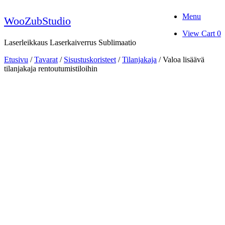
Skip
Menu
to
WooZubStudio
content
View
View Cart
0
shopping
Laserleikkaus Laserkaiverrus Sublimaatio
cart
Etusivu
/
Tavarat
/
Sisustuskoristeet
/
Tilanjakaja
/ Valoa lisäävä
tilanjakaja rentoutumistiloihin