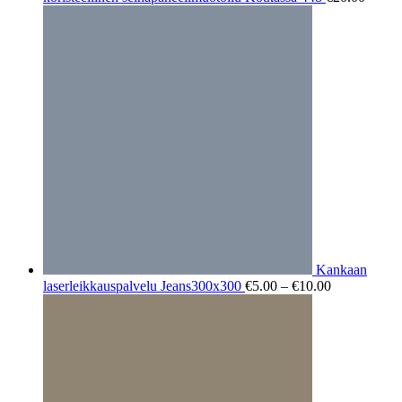
Kankaan
Hintaluokka
laserleikkauspalvelu Jeans300x300
€
5.00
–
€
10.00
€5.00
-
€10.00