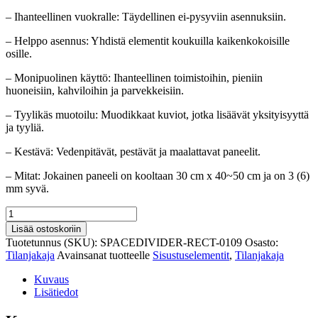
– Ihanteellinen vuokralle: Täydellinen ei-pysyviin asennuksiin.
– Helppo asennus: Yhdistä elementit koukuilla kaikenkokoisille
osille.
– Monipuolinen käyttö: Ihanteellinen toimistoihin, pieniin
huoneisiin, kahviloihin ja parvekkeisiin.
– Tyylikäs muotoilu: Muodikkaat kuviot, jotka lisäävät yksityisyyttä
ja tyyliä.
– Kestävä: Vedenpitävät, pestävät ja maalattavat paneelit.
– Mitat: Jokainen paneeli on kooltaan 30 cm x 40~50 cm ja on 3 (6)
mm syvä.
Valoa
lisäävä
Lisää ostoskoriin
tilanjakaja
Tuotetunnus (SKU):
SPACEDIVIDER-RECT-0109
Osasto:
rentoutumistiloihin
Tilanjakaja
Avainsanat tuotteelle
Sisustuselementit
,
Tilanjakaja
määrä
Kuvaus
Lisätiedot