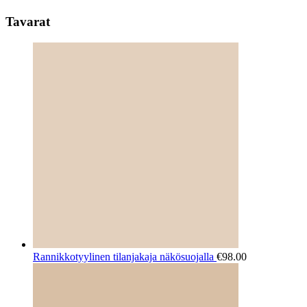
Tavarat
Rannikkotyylinen tilanjakaja näkösuojalla
€
98.00