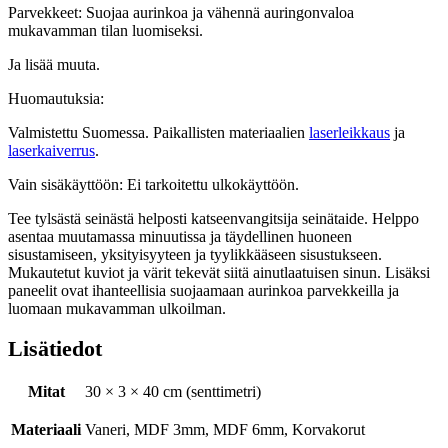
Parvekkeet: Suojaa aurinkoa ja vähennä auringonvaloa
mukavamman tilan luomiseksi.
Ja lisää muuta.
Huomautuksia:
Valmistettu Suomessa. Paikallisten materiaalien
laserleikkaus
ja
laserkaiverrus
.
Vain sisäkäyttöön: Ei tarkoitettu ulkokäyttöön.
Tee tylsästä seinästä helposti katseenvangitsija seinätaide. Helppo
asentaa muutamassa minuutissa ja täydellinen huoneen
sisustamiseen, yksityisyyteen ja tyylikkääseen sisustukseen.
Mukautetut kuviot ja värit tekevät siitä ainutlaatuisen sinun. Lisäksi
paneelit ovat ihanteellisia suojaamaan aurinkoa parvekkeilla ja
luomaan mukavamman ulkoilman.
Lisätiedot
Mitat
30 × 3 × 40 cm (senttimetri)
Materiaali
Vaneri, MDF 3mm, MDF 6mm, Korvakorut