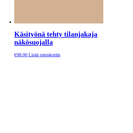
Käsityönä tehty tilanjakaja
näkösuojalla
€
98.00
Lisää ostoskoriin