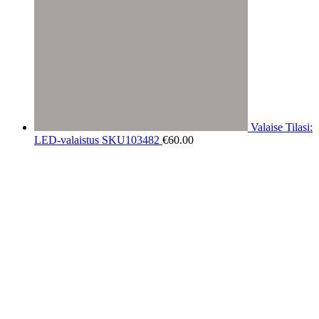
Valaise Tilasi:
LED-valaistus SKU103482
€
60.00