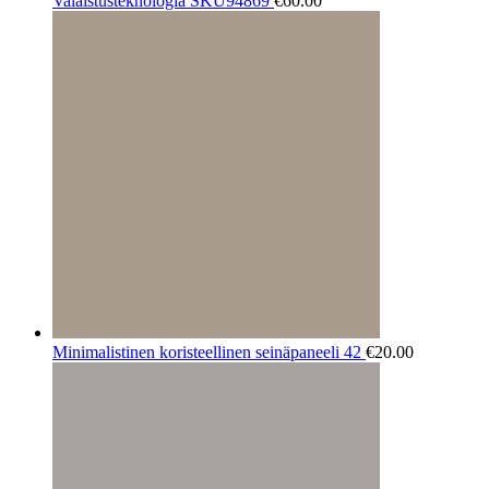
Valaistusteknologia SKU94869
€
60.00
Minimalistinen koristeellinen seinäpaneeli 42
€
20.00