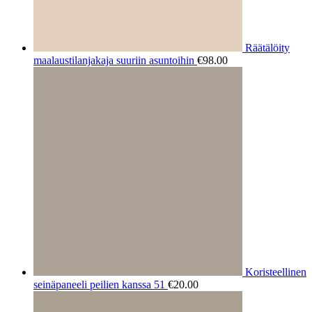
Räätälöity
maalaustilanjakaja suuriin asuntoihin
€
98.00
Koristeellinen
seinäpaneeli peilien kanssa 51
€
20.00