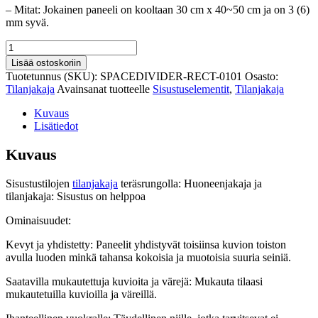
– Mitat: Jokainen paneeli on kooltaan 30 cm x 40~50 cm ja on 3 (6)
mm syvä.
Sisustustilojen
tilanjakaja
Lisää ostoskoriin
teräsrungolla
Tuotetunnus (SKU):
SPACEDIVIDER-RECT-0101
Osasto:
määrä
Tilanjakaja
Avainsanat tuotteelle
Sisustuselementit
,
Tilanjakaja
Kuvaus
Lisätiedot
Kuvaus
Sisustustilojen
tilanjakaja
teräsrungolla: Huoneenjakaja ja
tilanjakaja: Sisustus on helppoa
Ominaisuudet:
Kevyt ja yhdistetty: Paneelit yhdistyvät toisiinsa kuvion toiston
avulla luoden minkä tahansa kokoisia ja muotoisia suuria seiniä.
Saatavilla mukautettuja kuvioita ja värejä: Mukauta tilaasi
mukautetuilla kuvioilla ja väreillä.