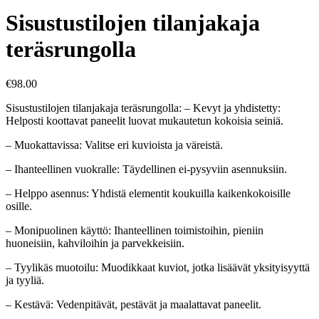
Sisustustilojen tilanjakaja
teräsrungolla
€
98.00
Sisustustilojen tilanjakaja teräsrungolla: – Kevyt ja yhdistetty:
Helposti koottavat paneelit luovat mukautetun kokoisia seiniä.
– Muokattavissa: Valitse eri kuvioista ja väreistä.
– Ihanteellinen vuokralle: Täydellinen ei-pysyviin asennuksiin.
– Helppo asennus: Yhdistä elementit koukuilla kaikenkokoisille
osille.
– Monipuolinen käyttö: Ihanteellinen toimistoihin, pieniin
huoneisiin, kahviloihin ja parvekkeisiin.
– Tyylikäs muotoilu: Muodikkaat kuviot, jotka lisäävät yksityisyyttä
ja tyyliä.
– Kestävä: Vedenpitävät, pestävät ja maalattavat paneelit.