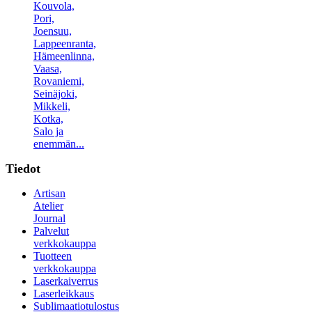
Kouvola,
Pori,
Joensuu,
Lappeenranta,
Hämeenlinna,
Vaasa,
Rovaniemi,
Seinäjoki,
Mikkeli,
Kotka,
Salo ja
enemmän...
Tiedot
Artisan
Atelier
Journal
Palvelut
verkkokauppa
Tuotteen
verkkokauppa
Laserkaiverrus
Laserleikkaus
Sublimaatiotulostus