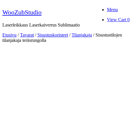
Skip
Menu
to
WooZubStudio
content
View
View Cart
0
shopping
Laserleikkaus Laserkaiverrus Sublimaatio
cart
Etusivu
/
Tavarat
/
Sisustuskoristeet
/
Tilanjakaja
/ Sisustustilojen
tilanjakaja teräsrungolla