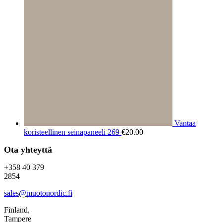
Vantaa
koristeellinen seinapaneeli 269
€
20.00
Ota yhteyttä
+358 40 379
2854
sales@muotonordic.fi
Finland,
Tampere