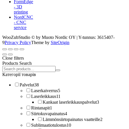
FormEdge
- 3D
printing
NordCNC
- CNC
service
WooZubStudio © by Muoto Nordic OY | Y-tunnus: 3615407-
9
Privacy Policy
Theme by
SiteOrigin
Close filters
Products Search
Search
products:
Категорії товарів
Palvelut
38
Laserkaiverrus
5
Laserleikkaus
11
Kankaat laserleikkauspalvelut
3
Rintanapit
1
Siirtokuvapainatus
4
Lämmönsiirtopainatus vaatteille
2
Sublimaatiotulostus
10