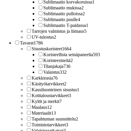
Sublimaatio korvakoruissa
1
Sublimaatio mukissa
2
Sublimaatio pulloissa
2
Sublimaatio puulle
4
Sublimaatio T-paidassa
1
Tarrojen valmistus ja liimaus
5
UV-tulostus
2
Tavarat
1786
Sisustuskoristeet
1664
Koristeellista seinäpaneelia
593
Koristeesineitä
2
Tilanjakaja
736
Valaistus
332
Karkkirasia
76
Käsityötarvikkeet
2
Kausiluonteinen sisustus
1
Kotitaloustarvikkeet
3
Kyltit ja merkit
7
Maalaus
12
Materiaalit
13
Tapahtuman suunnittelu
2
Toimistotarvikkeet
3
Valaistusratkaisut
3