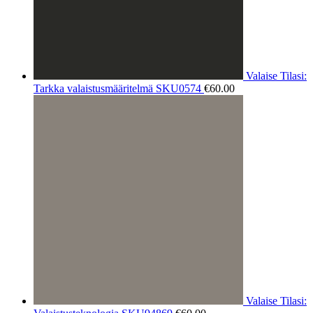
Valaise Tilasi:
Tarkka valaistusmääritelmä SKU0574
€
60.00
Valaise Tilasi: