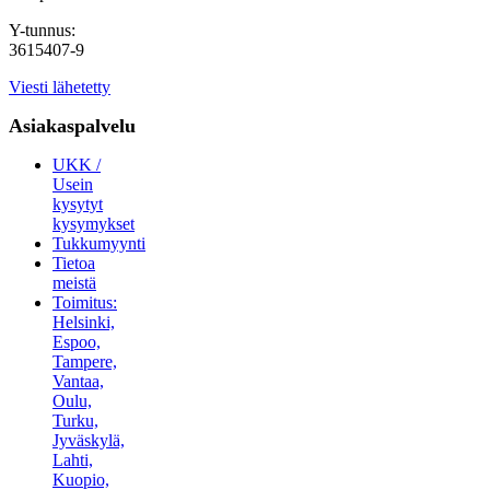
Y-tunnus:
3615407-9
Viesti lähetetty
Asiakaspalvelu
UKK /
Usein
kysytyt
kysymykset
Tukkumyynti
Tietoa
meistä
Toimitus:
Helsinki,
Espoo,
Tampere,
Vantaa,
Oulu,
Turku,
Jyväskylä,
Lahti,
Kuopio,