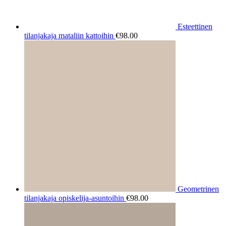
Esteettinen
tilanjakaja mataliin kattoihin
€
98.00
Geometrinen
tilanjakaja opiskelija-asuntoihin
€
98.00