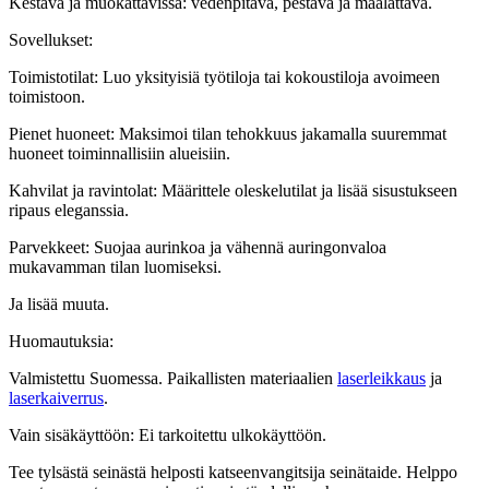
Kestävä ja muokattavissa: vedenpitävä, pestävä ja maalattava.
Sovellukset:
Toimistotilat: Luo yksityisiä työtiloja tai kokoustiloja avoimeen
toimistoon.
Pienet huoneet: Maksimoi tilan tehokkuus jakamalla suuremmat
huoneet toiminnallisiin alueisiin.
Kahvilat ja ravintolat: Määrittele oleskelutilat ja lisää sisustukseen
ripaus eleganssia.
Parvekkeet: Suojaa aurinkoa ja vähennä auringonvaloa
mukavamman tilan luomiseksi.
Ja lisää muuta.
Huomautuksia:
Valmistettu Suomessa. Paikallisten materiaalien
laserleikkaus
ja
laserkaiverrus
.
Vain sisäkäyttöön: Ei tarkoitettu ulkokäyttöön.
Tee tylsästä seinästä helposti katseenvangitsija seinätaide. Helppo