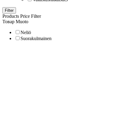
Filter
Products Price Filter
Товар Muoto
Neliö
Suorakulmainen