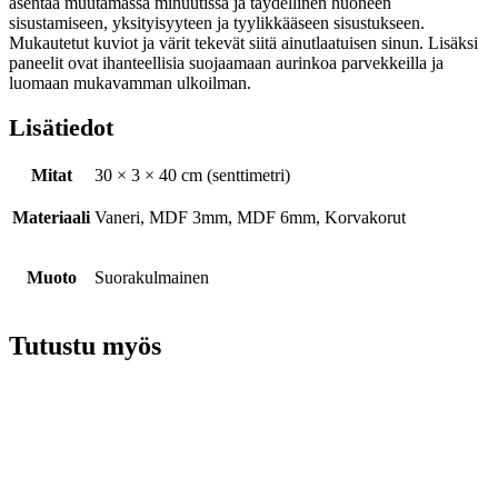
asentaa muutamassa minuutissa ja täydellinen huoneen
sisustamiseen, yksityisyyteen ja tyylikkääseen sisustukseen.
Mukautetut kuviot ja värit tekevät siitä ainutlaatuisen sinun. Lisäksi
paneelit ovat ihanteellisia suojaamaan aurinkoa parvekkeilla ja
luomaan mukavamman ulkoilman.
Lisätiedot
Mitat
30 × 3 × 40 cm (senttimetri)
Materiaali
Vaneri, MDF 3mm, MDF 6mm, Korvakorut
Muoto
Suorakulmainen
Tutustu myös