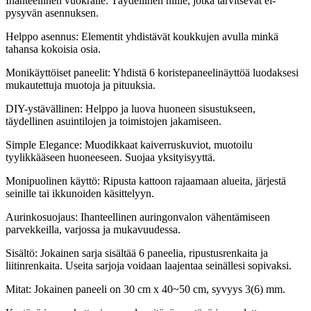
Ihanteellinen vuokralle: Täydellinen niille, jotka tarvitsevat ei-
pysyvän asennuksen.
Helppo asennus: Elementit yhdistävät koukkujen avulla minkä
tahansa kokoisia osia.
Monikäyttöiset paneelit: Yhdistä 6 koristepaneelinäyttöä luodaksesi
mukautettuja muotoja ja pituuksia.
DIY-ystävällinen: Helppo ja luova huoneen sisustukseen,
täydellinen asuintilojen ja toimistojen jakamiseen.
Simple Elegance: Muodikkaat kaiverruskuviot, muotoilu
tyylikkääseen huoneeseen. Suojaa yksityisyyttä.
Monipuolinen käyttö: Ripusta kattoon rajaamaan alueita, järjestä
seinille tai ikkunoiden käsittelyyn.
Aurinkosuojaus: Ihanteellinen auringonvalon vähentämiseen
parvekkeilla, varjossa ja mukavuudessa.
Sisältö: Jokainen sarja sisältää 6 paneelia, ripustusrenkaita ja
liitinrenkaita. Useita sarjoja voidaan laajentaa seinällesi sopivaksi.
Mitat: Jokainen paneeli on 30 cm x 40~50 cm, syvyys 3(6) mm.