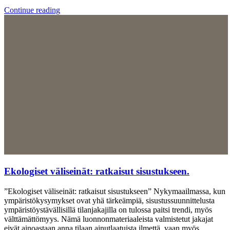
Continue reading
Ekologiset väliseinät: ratkaisut sisustukseen.
”Ekologiset väliseinät: ratkaisut sisustukseen” Nykymaailmassa, kun
ympäristökysymykset ovat yhä tärkeämpiä, sisustussuunnittelusta
ympäristöystävällisillä tilanjakajilla on tulossa paitsi trendi, myös
välttämättömyys. Nämä luonnonmateriaaleista valmistetut jakajat
eivät ainoastaan ​​anna tilaan ainutlaatuista ilmettä, vaan myös