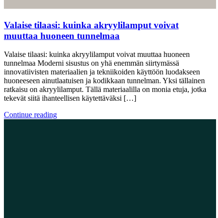
Valaise tilaasi: kuinka akryylilamput voivat
muuttaa huoneen tunnelmaa
Valaise tilaasi: kuinka akryylilamput voivat muuttaa huoneen
tunnelmaa Moderni sisustus on yhä enemmän siirtymässä
innovatiivisten materiaalien ja tekniikoiden käyttöön luodakseen
huoneeseen ainutlaatuisen ja kodikkaan tunnelman. Yksi tällainen
ratkaisu on akryylilamput. Tällä materiaalilla on monia etuja, jotka
tekevät siitä ihanteellisen käytettäväksi […]
Continue reading