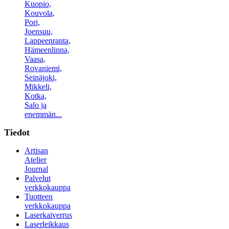
Kuopio,
Kouvola,
Pori,
Joensuu,
Lappeenranta,
Hämeenlinna,
Vaasa,
Rovaniemi,
Seinäjoki,
Mikkeli,
Kotka,
Salo ja
enemmän...
Tiedot
Artisan
Atelier
Journal
Palvelut
verkkokauppa
Tuotteen
verkkokauppa
Laserkaiverrus
Laserleikkaus