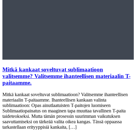
Mitkä kankaat soveltuvat sublimaatioon
valitsemme? Valitsemme ihanteellisen materiaalin T-
paitaamme.
Mitkä kankaat soveltuvat sublimaatioon? Valitsemme ihanteellisen
materiaalin T-paitaamme. Ihanteellisen kankaan valinta
sublimaatioon: Opas ainutlaatuisten T-paitojen luomiseen
Sublimaatiopainatus on maaginen tapa muuttaa tavallinen T-paita
taideteokseksi. Mutta tämän prosessin suurimman vaikutuksen
saavuttamiseksi on tärkeää valita oikea kangas. Tässä oppaassa
tarkastellaan erityyppisiä kankaita, […]