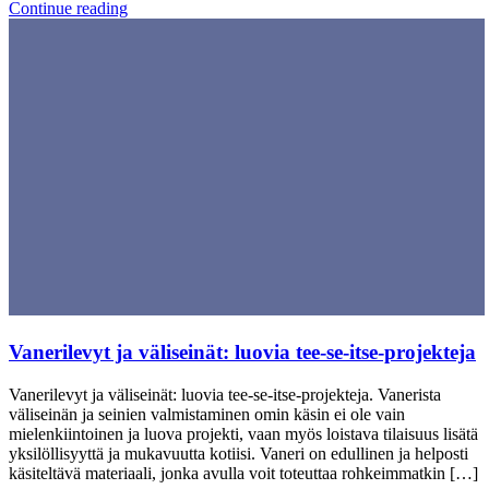
Continue reading
Vanerilevyt ja väliseinät: luovia tee-se-itse-projekteja
Vanerilevyt ja väliseinät: luovia tee-se-itse-projekteja. Vanerista
väliseinän ja seinien valmistaminen omin käsin ei ole vain
mielenkiintoinen ja luova projekti, vaan myös loistava tilaisuus lisätä
yksilöllisyyttä ja mukavuutta kotiisi. Vaneri on edullinen ja helposti
käsiteltävä materiaali, jonka avulla voit toteuttaa rohkeimmatkin […]