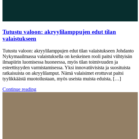
Tutustu valoon: akryylilamppujen edut tilan
valaistukseen
Tutustu valoon: akryylilamppujen edut tilan valaistukseen Johdanto
Nykymaailmassa valaistuksella on keskeinen rooli paitsi viihtyisän
ilmapiirin luomisessa huoneessa, myös tilan toimivuuden ja
esteettisyyden varmistamisessa. Yksi innovatiivisista ja suosituista
ratkaisuista on akryylilamput. Nämä valaisimet erottuvat paitsi
tyylikkäästä muotoilustaan, myös useista muista eduista, […]
Continue reading