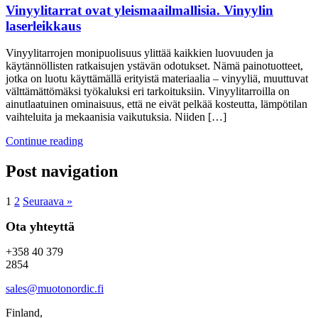
Vinyylitarrat ovat yleismaailmallisia. Vinyylin
laserleikkaus
Vinyylitarrojen monipuolisuus ylittää kaikkien luovuuden ja
käytännöllisten ratkaisujen ystävän odotukset. Nämä painotuotteet,
jotka on luotu käyttämällä erityistä materiaalia – vinyyliä, muuttuvat
välttämättömäksi työkaluksi eri tarkoituksiin. Vinyylitarroilla on
ainutlaatuinen ominaisuus, että ne eivät pelkää kosteutta, lämpötilan
vaihteluita ja mekaanisia vaikutuksia. Niiden […]
Continue reading
Post navigation
1
2
Seuraava »
Ota yhteyttä
+358 40 379
2854
sales@muotonordic.fi
Finland,