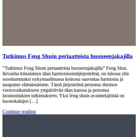
Tutkimus Feng Shuin periaatteista huoneenjakajilla
”Tutkimus Feng Shuin periaatteista huoneenjakajilla” Feng Shui,
ikivanha kiinalainen tilan harmonisointijärjestelmä, on tulossa yhä
suositummaksi nykymaailmassa keinona saavuttaa harmonia ja
tasapaino elämässämme. Tämä järjestelmä perustuu ihmisen
vuorovaikutukseen ympäröivän tilan kanssa ja perustuu
luonnonlakien tutkimukseen. Yksi feng shuin avaintekijöistä on
huonekalujen […]
Continue reading