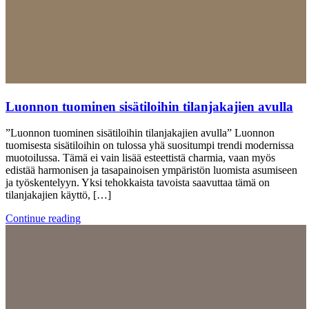
Luonnon tuominen sisätiloihin tilanjakajien avulla
”Luonnon tuominen sisätiloihin tilanjakajien avulla” Luonnon
tuomisesta sisätiloihin on tulossa yhä suositumpi trendi modernissa
muotoilussa. Tämä ei vain lisää esteettistä charmia, vaan myös
edistää harmonisen ja tasapainoisen ympäristön luomista asumiseen
ja työskentelyyn. Yksi tehokkaista tavoista saavuttaa tämä on
tilanjakajien käyttö, […]
Continue reading