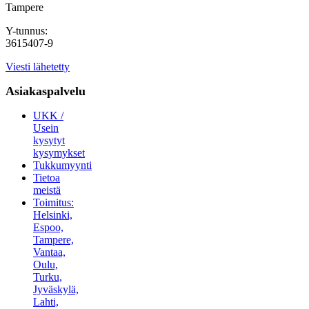
Tampere
Y-tunnus:
3615407-9
Viesti lähetetty
Asiakaspalvelu
UKK /
Usein
kysytyt
kysymykset
Tukkumyynti
Tietoa
meistä
Toimitus:
Helsinki,
Espoo,
Tampere,
Vantaa,
Oulu,
Turku,
Jyväskylä,
Lahti,