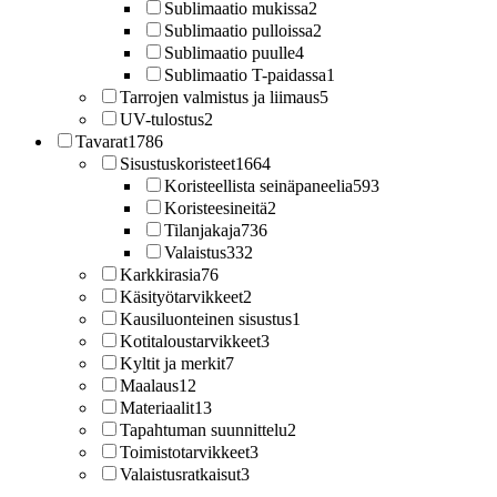
Sublimaatio mukissa
2
Sublimaatio pulloissa
2
Sublimaatio puulle
4
Sublimaatio T-paidassa
1
Tarrojen valmistus ja liimaus
5
UV-tulostus
2
Tavarat
1786
Sisustuskoristeet
1664
Koristeellista seinäpaneelia
593
Koristeesineitä
2
Tilanjakaja
736
Valaistus
332
Karkkirasia
76
Käsityötarvikkeet
2
Kausiluonteinen sisustus
1
Kotitaloustarvikkeet
3
Kyltit ja merkit
7
Maalaus
12
Materiaalit
13
Tapahtuman suunnittelu
2
Toimistotarvikkeet
3
Valaistusratkaisut
3