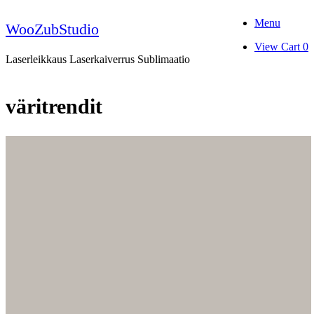
Skip
Menu
to
WooZubStudio
content
View
View Cart
0
shopping
Laserleikkaus Laserkaiverrus Sublimaatio
cart
väritrendit