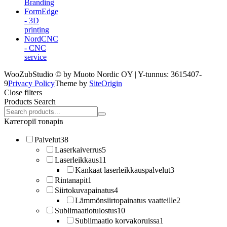
Branding
FormEdge
- 3D
printing
NordCNC
- CNC
service
WooZubStudio © by Muoto Nordic OY | Y-tunnus: 3615407-
9
Privacy Policy
Theme by
SiteOrigin
Close filters
Products Search
Search
products:
Категорії товарів
Palvelut
38
Laserkaiverrus
5
Laserleikkaus
11
Kankaat laserleikkauspalvelut
3
Rintanapit
1
Siirtokuvapainatus
4
Lämmönsiirtopainatus vaatteille
2
Sublimaatiotulostus
10
Sublimaatio korvakoruissa
1