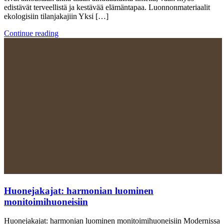
edistävät terveellistä ja kestävää elämäntapaa. Luonnonmateriaalit
ekologisiin tilanjakajiin Yksi […]
Continue reading
Huonejakajat: harmonian luominen
monitoimihuoneisiin
Huonejakajat: harmonian luominen monitoimihuoneisiin Modernissa