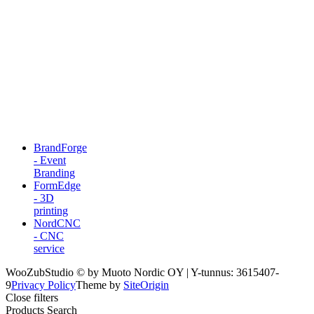
BrandForge
- Event
Branding
FormEdge
- 3D
printing
NordCNC
- CNC
service
WooZubStudio © by Muoto Nordic OY | Y-tunnus: 3615407-
9
Privacy Policy
Theme by
SiteOrigin
Close filters
Products Search