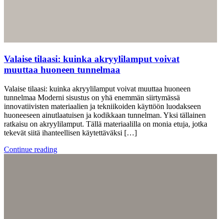
Valaise tilaasi: kuinka akryylilamput voivat
muuttaa huoneen tunnelmaa
Valaise tilaasi: kuinka akryylilamput voivat muuttaa huoneen
tunnelmaa Moderni sisustus on yhä enemmän siirtymässä
innovatiivisten materiaalien ja tekniikoiden käyttöön luodakseen
huoneeseen ainutlaatuisen ja kodikkaan tunnelman. Yksi tällainen
ratkaisu on akryylilamput. Tällä materiaalilla on monia etuja, jotka
tekevät siitä ihanteellisen käytettäväksi […]
Continue reading