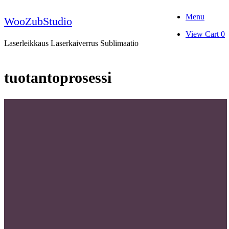
Skip
Menu
to
WooZubStudio
content
View
View Cart
0
shopping
Laserleikkaus Laserkaiverrus Sublimaatio
cart
tuotantoprosessi