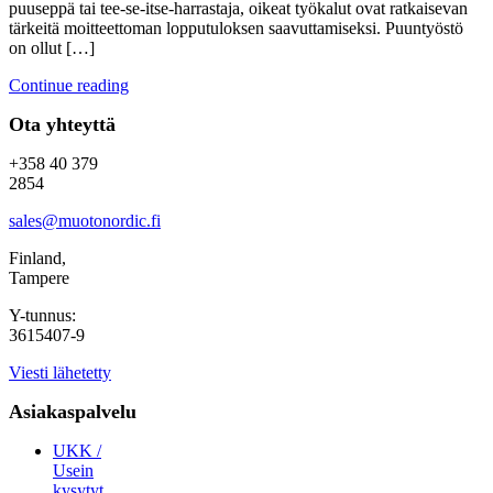
puuseppä tai tee-se-itse-harrastaja, oikeat työkalut ovat ratkaisevan
tärkeitä moitteettoman lopputuloksen saavuttamiseksi. Puuntyöstö
on ollut […]
Continue reading
Ota yhteyttä
+358 40 379
2854
sales@muotonordic.fi
Finland,
Tampere
Y-tunnus:
3615407-9
Viesti lähetetty
Asiakaspalvelu
UKK /
Usein
kysytyt