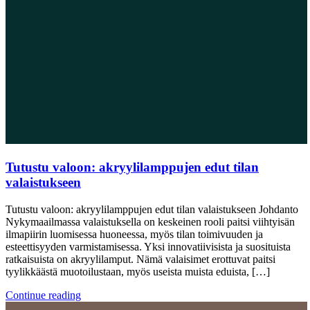
Tutustu valoon: akryylilamppujen edut tilan
valaistukseen
Tutustu valoon: akryylilamppujen edut tilan valaistukseen Johdanto
Nykymaailmassa valaistuksella on keskeinen rooli paitsi viihtyisän
ilmapiirin luomisessa huoneessa, myös tilan toimivuuden ja
esteettisyyden varmistamisessa. Yksi innovatiivisista ja suosituista
ratkaisuista on akryylilamput. Nämä valaisimet erottuvat paitsi
tyylikkäästä muotoilustaan, myös useista muista eduista, […]
Continue reading