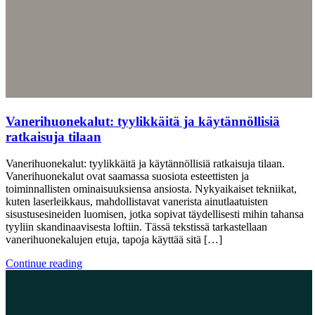
Vanerihuonekalut: tyylikkäitä ja käytännöllisiä
ratkaisuja tilaan
Vanerihuonekalut: tyylikkäitä ja käytännöllisiä ratkaisuja tilaan.
Vanerihuonekalut ovat saamassa suosiota esteettisten ja
toiminnallisten ominaisuuksiensa ansiosta. Nykyaikaiset tekniikat,
kuten laserleikkaus, mahdollistavat vanerista ainutlaatuisten
sisustusesineiden luomisen, jotka sopivat täydellisesti mihin tahansa
tyyliin skandinaavisesta loftiin. Tässä tekstissä tarkastellaan
vanerihuonekalujen etuja, tapoja käyttää sitä […]
Continue reading