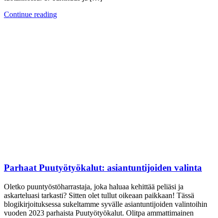
Continue reading
Parhaat Puutyötyökalut: asiantuntijoiden valinta
Oletko puuntyöstöharrastaja, joka haluaa kehittää peliäsi ja
askarteluasi tarkasti? Sitten olet tullut oikeaan paikkaan! Tässä
blogikirjoituksessa sukeltamme syvälle asiantuntijoiden valintoihin
vuoden 2023 parhaista Puutyötyökalut. Olitpa ammattimainen