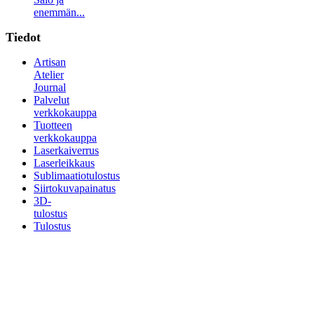
enemmän...
Tiedot
Artisan
Atelier
Journal
Palvelut
verkkokauppa
Tuotteen
verkkokauppa
Laserkaiverrus
Laserleikkaus
Sublimaatiotulostus
Siirtokuvapainatus
3D-
tulostus
Tulostus