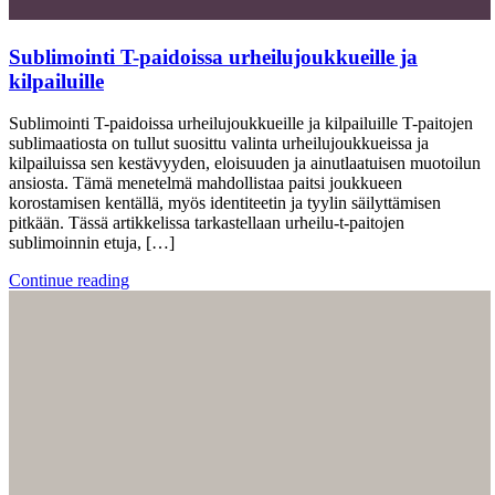
Sublimointi T-paidoissa urheilujoukkueille ja
kilpailuille
Sublimointi T-paidoissa urheilujoukkueille ja kilpailuille T-paitojen
sublimaatiosta on tullut suosittu valinta urheilujoukkueissa ja
kilpailuissa sen kestävyyden, eloisuuden ja ainutlaatuisen muotoilun
ansiosta. Tämä menetelmä mahdollistaa paitsi joukkueen
korostamisen kentällä, myös identiteetin ja tyylin säilyttämisen
pitkään. Tässä artikkelissa tarkastellaan urheilu-t-paitojen
sublimoinnin etuja, […]
Continue reading