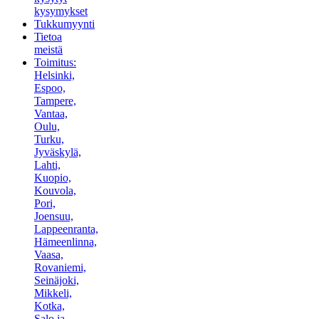
kysymykset
Tukkumyynti
Tietoa
meistä
Toimitus:
Helsinki,
Espoo,
Tampere,
Vantaa,
Oulu,
Turku,
Jyväskylä,
Lahti,
Kuopio,
Kouvola,
Pori,
Joensuu,
Lappeenranta,
Hämeenlinna,
Vaasa,
Rovaniemi,
Seinäjoki,
Mikkeli,
Kotka,
Salo ja