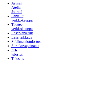
Artisan
Atelier
Journal
Palvelut
verkkokauppa
Tuotteen
verkkokauppa
Laserkaiverrus
Laserleikkaus
Sublimaatiotulostus
Siirtokuvapainatus
3D-
tulostus
Tulostus