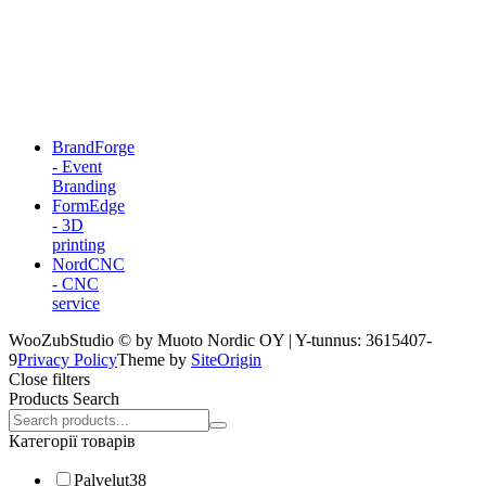
BrandForge
- Event
Branding
FormEdge
- 3D
printing
NordCNC
- CNC
service
WooZubStudio © by Muoto Nordic OY | Y-tunnus: 3615407-
9
Privacy Policy
Theme by
SiteOrigin
Close filters
Products Search
Search
products:
Категорії товарів
Palvelut
38