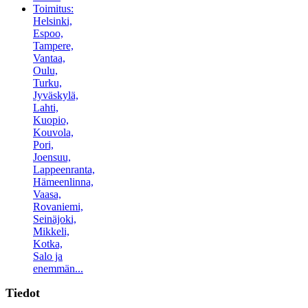
Toimitus:
Helsinki,
Espoo,
Tampere,
Vantaa,
Oulu,
Turku,
Jyväskylä,
Lahti,
Kuopio,
Kouvola,
Pori,
Joensuu,
Lappeenranta,
Hämeenlinna,
Vaasa,
Rovaniemi,
Seinäjoki,
Mikkeli,
Kotka,
Salo ja
enemmän...
Tiedot