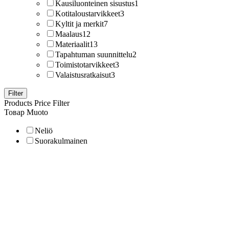
Kausiluonteinen sisustus
1
Kotitaloustarvikkeet
3
Kyltit ja merkit
7
Maalaus
12
Materiaalit
13
Tapahtuman suunnittelu
2
Toimistotarvikkeet
3
Valaistusratkaisut
3
Filter
Products Price Filter
Товар Muoto
Neliö
Suorakulmainen