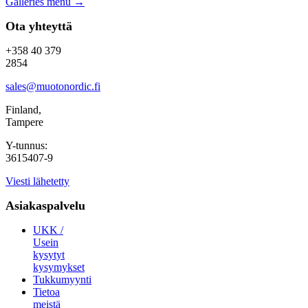
Galleries menu
→
Ota yhteyttä
+358 40 379
2854
sales@muotonordic.fi
Finland,
Tampere
Y-tunnus:
3615407-9
Viesti lähetetty
Asiakaspalvelu
UKK /
Usein
kysytyt
kysymykset
Tukkumyynti
Tietoa
meistä