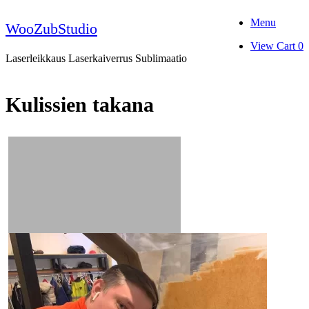
Skip
Menu
to
WooZubStudio
content
View
View Cart
0
shopping
Laserleikkaus Laserkaiverrus Sublimaatio
cart
Kulissien takana