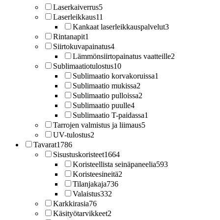
Laserkaiverrus
5
Laserleikkaus
11
Kankaat laserleikkauspalvelut
3
Rintanapit
1
Siirtokuvapainatus
4
Lämmönsiirtopainatus vaatteille
2
Sublimaatiotulostus
10
Sublimaatio korvakoruissa
1
Sublimaatio mukissa
2
Sublimaatio pulloissa
2
Sublimaatio puulle
4
Sublimaatio T-paidassa
1
Tarrojen valmistus ja liimaus
5
UV-tulostus
2
Tavarat
1786
Sisustuskoristeet
1664
Koristeellista seinäpaneelia
593
Koristeesineitä
2
Tilanjakaja
736
Valaistus
332
Karkkirasia
76
Käsityötarvikkeet
2