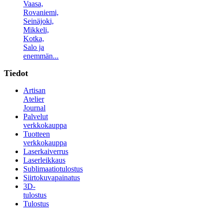
Vaasa,
Rovaniemi,
Seinäjoki,
Mikkeli,
Kotka,
Salo ja
enemmän...
Tiedot
Artisan
Atelier
Journal
Palvelut
verkkokauppa
Tuotteen
verkkokauppa
Laserkaiverrus
Laserleikkaus
Sublimaatiotulostus
Siirtokuvapainatus
3D-
tulostus
Tulostus