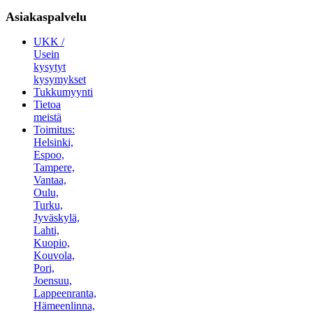
Asiakaspalvelu
UKK /
Usein
kysytyt
kysymykset
Tukkumyynti
Tietoa
meistä
Toimitus:
Helsinki,
Espoo,
Tampere,
Vantaa,
Oulu,
Turku,
Jyväskylä,
Lahti,
Kuopio,
Kouvola,
Pori,
Joensuu,
Lappeenranta,
Hämeenlinna,