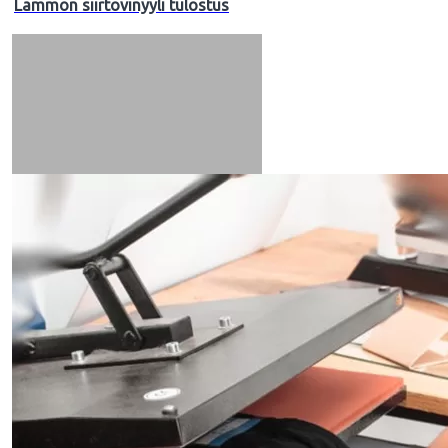
Lämmön siirtovinyyli tulostus