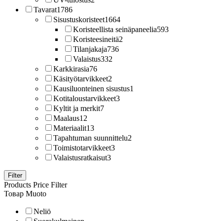
Tavarat
1786
Sisustuskoristeet
1664
Koristeellista seinäpaneelia
593
Koristeesineitä
2
Tilanjakaja
736
Valaistus
332
Karkkirasia
76
Käsityötarvikkeet
2
Kausiluonteinen sisustus
1
Kotitaloustarvikkeet
3
Kyltit ja merkit
7
Maalaus
12
Materiaalit
13
Tapahtuman suunnittelu
2
Toimistotarvikkeet
3
Valaistusratkaisut
3
Filter
Products Price Filter
Товар Muoto
Neliö