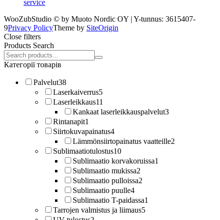
service
WooZubStudio © by Muoto Nordic OY | Y-tunnus: 3615407-
9
Privacy Policy
Theme by
SiteOrigin
Close filters
Products Search
Search
products:
Категорії товарів
Palvelut
38
Laserkaiverrus
5
Laserleikkaus
11
Kankaat laserleikkauspalvelut
3
Rintanapit
1
Siirtokuvapainatus
4
Lämmönsiirtopainatus vaatteille
2
Sublimaatiotulostus
10
Sublimaatio korvakoruissa
1
Sublimaatio mukissa
2
Sublimaatio pulloissa
2
Sublimaatio puulle
4
Sublimaatio T-paidassa
1
Tarrojen valmistus ja liimaus
5
UV-tulostus
2