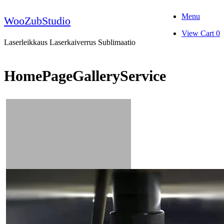
Skip
Menu
to
WooZubStudio
content
View
View Cart
0
shopping
Laserleikkaus Laserkaiverrus Sublimaatio
cart
HomePageGalleryService