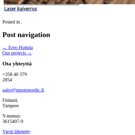
Laser kaiverrus
Posted in .
Post navigation
←
Eero Huttula
Our projects
→
Ota yhteyttä
+358 40 379
2854
sales@muotonordic.fi
Finland,
Tampere
Y-tunnus:
3615407-9
Viesti lähetetty