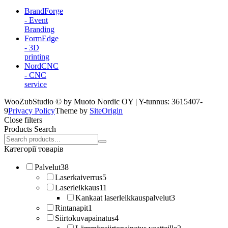
BrandForge
- Event
Branding
FormEdge
- 3D
printing
NordCNC
- CNC
service
WooZubStudio © by Muoto Nordic OY | Y-tunnus: 3615407-
9
Privacy Policy
Theme by
SiteOrigin
Close filters
Products Search
Search
products:
Категорії товарів
Palvelut
38
Laserkaiverrus
5
Laserleikkaus
11
Kankaat laserleikkauspalvelut
3
Rintanapit
1
Siirtokuvapainatus
4