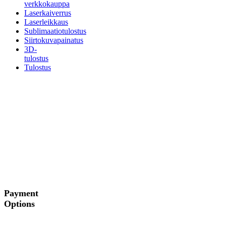
verkkokauppa
Laserkaiverrus
Laserleikkaus
Sublimaatiotulostus
Siirtokuvapainatus
3D-
tulostus
Tulostus
Payment
Options