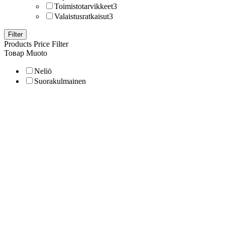
Toimistotarvikkeet
3
Valaistusratkaisut
3
Filter
Products Price Filter
Товар Muoto
Neliö
Suorakulmainen