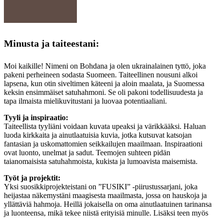
Minusta ja taiteestani:
Moi kaikille! Nimeni on Bohdana ja olen ukrainalainen tyttö, joka
pakeni perheineen sodasta Suomeen. Taiteellinen nousuni alkoi
lapsena, kun otin siveltimen käteeni ja aloin maalata, ja Suomessa
keksin ensimmäiset satuhahmoni. Se oli pakoni todellisuudesta ja
tapa ilmaista mielikuvitustani ja luovaa potentiaaliani.
Tyyli ja inspiraatio:
Taiteellista tyyliäni voidaan kuvata upeaksi ja värikkääksi. Haluan
luoda kirkkaita ja ainutlaatuisia kuvia, jotka kutsuvat katsojan
fantasian ja uskomattomien seikkailujen maailmaan. Inspiraationi
ovat luonto, unelmat ja sadut. Teemojen suhteen pidän
taianomaisista satuhahmoista, kukista ja lumoavista maisemista.
Työt ja projektit:
Yksi suosikkiprojekteistani on ”FUSIKI” -piirustussarjani, joka
heijastaa näkemystäni maagisesta maailmasta, jossa on hauskoja ja
yllättäviä hahmoja. Heillä jokaisella on oma ainutlaatuinen tarinansa
ja luonteensa, mikä tekee niistä erityisiä minulle. Lisäksi teen myös