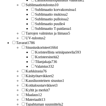
Lämmönsiirtopainatus vaatteille
2
Sublimaatiotulostus
10
Sublimaatio korvakoruissa
1
Sublimaatio mukissa
2
Sublimaatio pulloissa
2
Sublimaatio puulle
4
Sublimaatio T-paidassa
1
Tarrojen valmistus ja liimaus
5
UV-tulostus
2
Tavarat
1786
Sisustuskoristeet
1664
Koristeellista seinäpaneelia
593
Koristeesineitä
2
Tilanjakaja
736
Valaistus
332
Karkkirasia
76
Käsityötarvikkeet
2
Kausiluonteinen sisustus
1
Kotitaloustarvikkeet
3
Kyltit ja merkit
7
Maalaus
12
Materiaalit
13
Tapahtuman suunnittelu
2