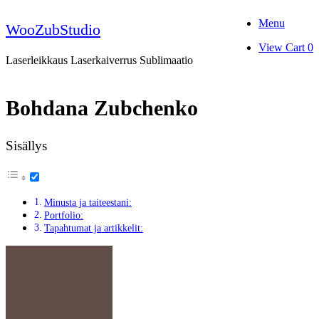
Skip
Menu
to
WooZubStudio
content
View
View Cart
0
shopping
Laserleikkaus Laserkaiverrus Sublimaatio
cart
Bohdana Zubchenko
Sisällys
Minusta ja taiteestani:
Portfolio:
Tapahtumat ja artikkelit: