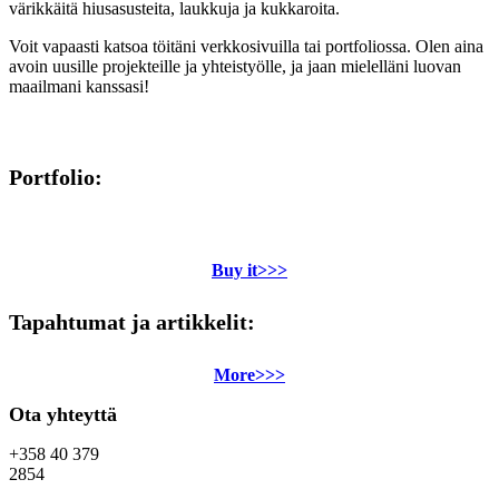
värikkäitä hiusasusteita, laukkuja ja kukkaroita.
Voit vapaasti katsoa töitäni verkkosivuilla tai portfoliossa. Olen aina
avoin uusille projekteille ja yhteistyölle, ja jaan mielelläni luovan
maailmani kanssasi!
Portfolio:
Buy it>>>
Tapahtumat ja artikkelit:
More>>>
Ota yhteyttä
+358 40 379
2854