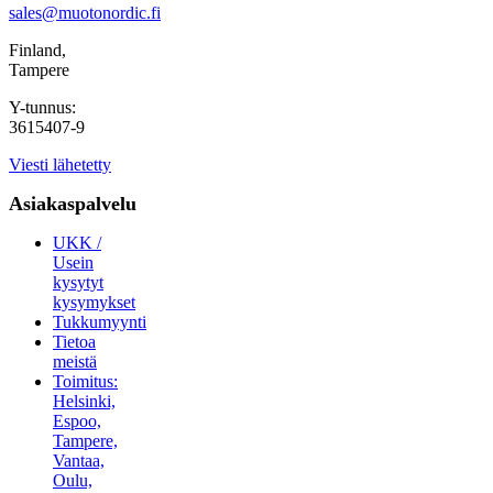
sales@muotonordic.fi
Finland,
Tampere
Y-tunnus:
3615407-9
Viesti lähetetty
Asiakaspalvelu
UKK /
Usein
kysytyt
kysymykset
Tukkumyynti
Tietoa
meistä
Toimitus:
Helsinki,
Espoo,
Tampere,
Vantaa,
Oulu,